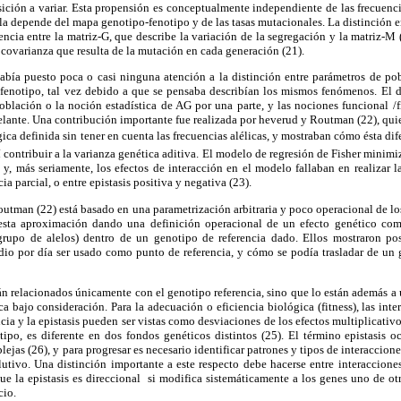
ción a variar. Esta propensión es conceptualmente independiente de las frecuencia
la depende del mapa genotipo-fenotipo y de las tasas mutacionales. La distinción e
rencia entre la matriz-G, que describe la variación de la segregación y la matriz-M 
a covarianza que resulta de la mutación en cada generación (21).
bía puesto poca o casi ninguna atención a la distinción entre parámetros de po
fenotipo, tal vez debido a que se pensaba describían los mismos fenómenos. El d
oblación o la noción estadística de AG por una parte, y las nociones funcional /f
elante. Una contribución importante fue realizada por heverud y Routman (22), qu
ógica definida sin tener en cuenta las frecuencias alélicas, y mostraban cómo ésta di
sí contribuir a la varianza genética aditiva. El modelo de regresión de Fisher minimiz
) y, más seriamente, los efectos de interacción en el modelo fallaban en realizar l
 parcial, o entre epistasis positiva y negativa (23).
tman (22) está basado en una parametrización arbitraria y poco operacional de los
esta aproximación dando una definición operacional de un efecto genético como
 grupo de alelos) dentro de un genotipo de referencia dado. Ellos mostraron po
dio por día ser usado como punto de referencia, y cómo se podía trasladar de un g
án relacionados únicamente con el genotipo referencia, sino que lo están además a 
ca bajo consideración. Para la adecuación o eficiencia biológica (fitness), las int
ia y la epistasis pueden ser vistas como desviaciones de los efectos multiplicativo
tipo, es diferente en dos fondos genéticos distintos (25). El término epistasis o
ejas (26), y para progresar es necesario identificar patrones y tipos de interaccio
lutivo. Una distinción importante a este respecto debe hacerse entre interaccione
que la epistasis es direccional si modifica sistemáticamente a los genes uno de otr
cio.