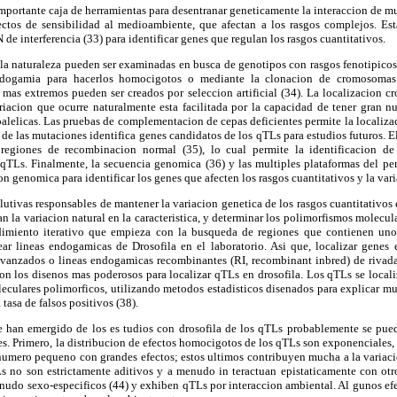
importante caja de herramientas para desentranar geneticamente la interaccion de mu
ctos de sensibilidad al medioambiente, que afectan a los rasgos complejos. Es
 de interferencia (33) para identificar genes que regulan los rasgos cuantitativos.
n la naturaleza pueden ser examinadas en busca de genotipos con rasgos fenotipico
dogamia para hacerlos homocigotos o mediante la clonacion de cromosomas 
 mas extremos pueden ser creados por seleccion artificial (34). La localizacion 
riacion que ocurre naturalmente esta facilitada por la capacidad de tener gran n
oalelicas. Las pruebas de complementacion de cepas deficientes permite la localizac
e las mutaciones identifica genes candidatos de los qTLs para estudios futuros. E
regiones de recombinacion normal (35), lo cual permite la identificacion de
 qTLs. Finalmente, la secuencia genomica (36) y las multiples plataformas del per
ion genomica para identificar los genes que afecten los rasgos cuantitativos y la var
olutivas responsables de mantener la variacion genetica de los rasgos cuantitativos 
an la variacion natural en la caracteristica, y determinar los polimorfismos molecul
dimiento iterativo que empieza con la busqueda de regiones que contienen un
crear lineas endogamicas de Drosofila en el laboratorio. Asi que, localizar genes
s avanzados o lineas endogamicas recombinantes (RI, recombinant inbred) de riva
on los disenos mas poderosos para localizar qTLs en drosofila. Los qTLs se locali
culares polimorficos, utilizando metodos estadisticos disenados para explicar mu
tasa de falsos positivos (38).
e han emergido de los es tudios con drosofila de los qTLs probablemente se pueda
ies. Primero, la distribucion de efectos homocigotos de los qTLs son exponenciale
umero pequeno con grandes efectos; estos ultimos contribuyen mucha a la variacio
 no son estrictamente aditivos y a menudo in teractuan epistaticamente con otro
nudo sexo-especificos (44) y exhiben qTLs por interaccion ambiental. Al gunos ef