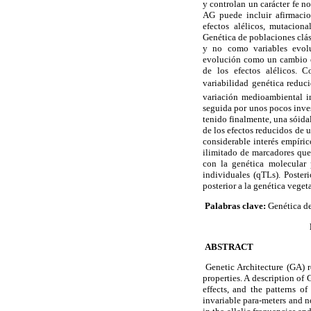
y controlan un carácter fe n
AG puede incluir afirmacio
efectos alélicos, mutaciona
Genética de poblaciones clás
y no como variables evol
evolución como un cambio en
de los efectos alélicos. 
variabilidad genética reduci
variación medioambiental in
seguida por unos pocos inves
tenido finalmente, una sóida
de los efectos reducidos de u
considerable interés empíric
ilimitado de marcadores que
con la genética molecular 
individuales (qTLs). Poster
posterior a la genética vege
Palabras clave:
Genética de
ABSTRACT
Genetic Architecture (GA) re
properties. A description of 
effects, and the patterns o
invariable para-meters and n