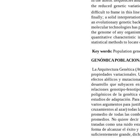
in the allelic frequencies an
the reduced genetic variati
difficult to frame in this l
finally; a solid interpretati
an evolutionary genetic back
molecular technologies has p
the genome of any organism. 
quantitative characteristic
statistical methods to locate
Key words:
Population genet
GENÓMICA POBLACIONA
La Arquitectura Genética (AG
propiedades variacionales. 
efectos alélicos y mutaciona
desarrollo que subyacen en
relaciones genotipo-fenotip
poligénicos de la genética 
estudios de adaptación. Para
varios argumentos para justi
cruzamientos al azar) todas l
promedio de todas las combi
promedios. No quiere decir 
tratadas como una ruido est
forma de alcanzar el éxito y
suficientemente grande, dich