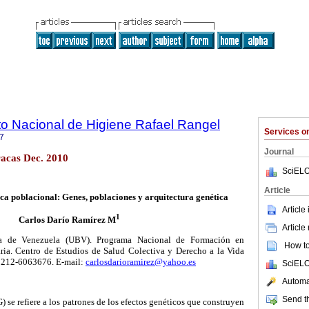
uto Nacional de Higiene Rafael Rangel
Services 
7
Journal
acas Dec. 2010
SciELO
Article
ca poblacional: Genes, poblaciones y arquitectura genética
Article
1
Carlos Darío Ramírez M
Article
a de Venezuela (UBV). Programa Nacional de Formación en
How to 
ria. Centro de Estudios de Salud Colectiva y Derecho a la Vida
212-6063676. E-mail:
carlosdarioramirez@yahoo.es
SciELO
Automat
Send th
 se refiere a los patrones de los efectos genéticos que construyen