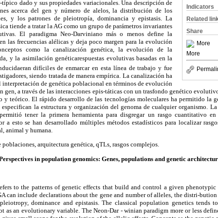
o-típico dado y sus propiedades variacionales. Una descripción de
Indicators
nes acerca del gen y número de alelos, la distribución de los
les, y los patrones de pleiotropía, dominancia y epistasis. La
Related lin
ica tiende a tratar la AG como un grupo de parámetros invariantes
Share
utivas. El paradigma Neo-Darviniano más o menos define la
 las frecuencias alélicas y deja poco margen para la evolución
More
Conceptos como la canalización genética, la evolución de la
More
da, y la asimilación genéticarespuestas evolutivas basadas en la
ducidaeran difíciles de enmarcar en esta línea de trabajo y fue
Permali
tigadores, siendo tratada de manera empírica. La canalización ha
l interpretación de genética poblacional en términos de evolución
n gen, a través de las interacciones epis-táticas con un trasfondo genético evolutiv
o y teórico. El rápido desarrollo de las tecnologías moleculares ha permitido la
 especifican la estructura y organización del genoma de cualquier organismo. La i
permitió tener la primera herramienta para disgregar un rasgo cuantitativo e
ior a esto se han desarrollado múltiples métodos estadísticos para localizar rasg
tal, animal y humana.
 poblaciones, arquitectura genética, qTLs, rasgos complejos.
Perspectives in population genomics: Genes, populations and genetic architectur
fers to the patterns of genetic effects that build and control a given phenotypic 
GA can include declarations about the gene and number of alleles, the distri-bution
f pleiotropy, dominance and epistasis. The classical population genetics tends t
ot as an evolutionary variable. The Neon-Dar - winian paradigm more or less defin