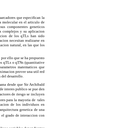
arcadores que especifican la
a molecular en el articulo de
n sus componentes geneticos
os complejos y su aplicacion
izacion de los qTLs han sido
acion necesitan realizarse en
cion natural, en las que los
s por ello que se ha propuesto
os qTLs o qTNs (quantitative
 parametros matematicos que
oximacion provee una util red
 del desarrollo.
ana desde que Sir Archibald
de interes publico se pue den
actores de riesgo se incluyen
tores para la mayoria de tales
cacion de los individuos en
arquitectura genetica de una
y el grado de interaccion con