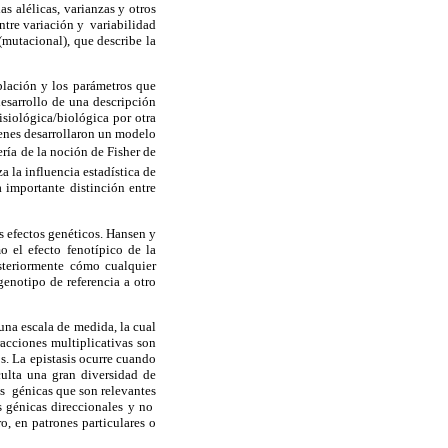
s alélicas, varianzas y otros
ntre variación y variabilidad
(mutacional), que describe la
blación y los parámetros que
esarrollo de una descripción
isiológica/biológica por otra
ienes desarrollaron un modelo
fería de la noción de Fisher de
a la influencia estadística de
a importante distinción entre
 efectos genéticos. Hansen y
 el efecto fenotípico de la
steriormente cómo cualquier
enotipo de referencia a otro
una escala de medida, la cual
eracciones multiplicativas son
s. La epistasis ocurre cuando
culta una gran diversidad de
nes génicas que son relevantes
s génicas direccionales y no
o, en patrones particulares o