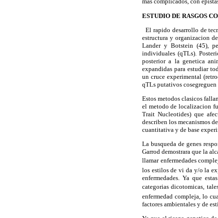
mas complicados, con epistas
ESTUDIO DE RASGOS C
El rapido desarrollo de tec
estructura y organizacion de
Lander y Botstein (45), pe
individuales (qTLs). Poster
posterior a la genetica ani
expandidas para estudiar t
un cruce experimental (retr
qTLs putativos cosegreguen c
Estos metodos clasicos fallan
el metodo de localizacion f
Trait Nucleotides) que afe
describen los mecanismos de 
cuantitativa y de base experi
La busqueda de genes respo
Garrod demostrara que la alc
llamar enfermedades complej
los estilos de vi da y/o la e
enfermedades. Ya que estas
categorias dicotomicas, tale
enfermedad compleja, lo cual
factores ambientales y de es