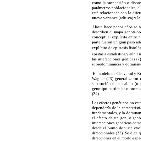
como la propensión o disposi
parámetros poblacionales; el
está relacionada con la dife
nueva varianza (aditiva) y l
Hasta hace pocos años se ha
describen el mapa genoti-po
conceptual explícita entre p
parte fueron un gran paso ad
explícito de epistasis fisiol
epistasis estadística,y aún a
las interacciones génicas (7
sobredominancia y dominancia
El modelo de Cheverud y Rou
Wagner (23) generalizaron 
sustitución de un alelo (o
genotipo particular o prome
(24).
Los efectos genéticos no est
dependería de la característi
fundamentales, y la dominanc
el efecto de un gen, o geno
interacciones genéticas compl
desde el punto de vista evo
direccionales (23). Se dice 
direcciones en el morfo-espa