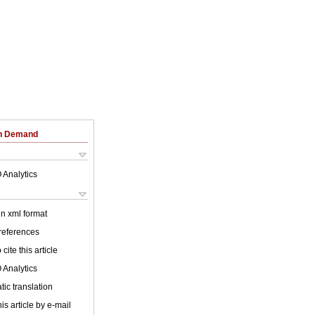
on Demand
 Analytics
 in xml format
 references
cite this article
 Analytics
ic translation
is article by e-mail