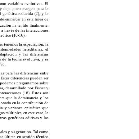
mo variables evolutivas. El
y deja poco margen para la
 genética reducida (2), y la
 de enmarcar en esta línea de
ización ha tenido finalmente,
a través de las interacciones
teórico (10-16).
s tenemos la especiación, la
fermedades hereditarias, el
daptación y las diferencias
 de la teoría evolutiva, y es
ivo.
s para las diferencias entre
 Estas diferencias pueden ser
én podemos preguntarnos sobre
va, desarrollado por Fisher y
nteracciones (18). Estos son
nera que la dominancia y los
cionada en la contribución de
ia y varianza epistática que
s múltiples, en este caso, la
nzas genéticas aditivas y las
uales y su genotipo. Tal como
sta última en sentido técnico