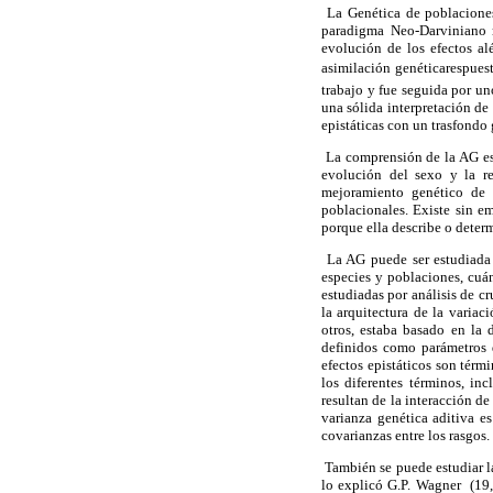
La Genética de poblaciones
paradigma Neo-Darviniano 
evolución de los efectos al
asimilación genéticarespues
trabajo y fue seguida por un
una sólida interpretación de
epistáticas con un trasfondo 
La comprensión de la AG es 
evolución del sexo y la re
mejoramiento genético de p
poblacionales. Existe sin em
porque ella describe o determ
La AG puede ser estudiada p
especies y poblaciones, cuán
estudiadas por análisis de c
la arquitectura de la variac
otros, estaba basado en la 
definidos como parámetros d
efectos epistáticos son térm
los diferentes términos, in
resultan de la interacción d
varianza genética aditiva es
covarianzas entre los rasgos.
También se puede estudiar la
lo explicó G.P. Wagner (19, 