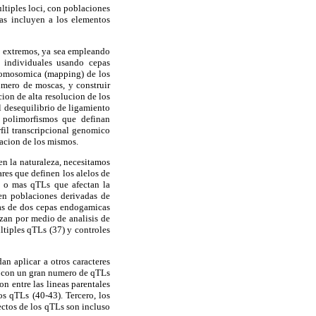
ltiples loci, con poblaciones
tas incluyen a los elementos
s extremos, ya sea empleando
individuales usando cepas
cromosomica (mapping) de los
umero de moscas, y construir
ion de alta resolucion de los
l desequilibrio de ligamiento
 polimorfismos que definan
fil transcripcional genomico
iacion de los mismos.
en la naturaleza, necesitamos
ares que definen los alelos de
o o mas qTLs que afectan la
 en poblaciones derivadas de
das de dos cepas endogamicas
zan por medio de analisis de
ltiples qTLs (37) y controles
n aplicar a otros caracteres
s, con un gran numero de qTLs
n entre las lineas parentales
s qTLs (40-43). Tercero, los
ectos de los qTLs son incluso