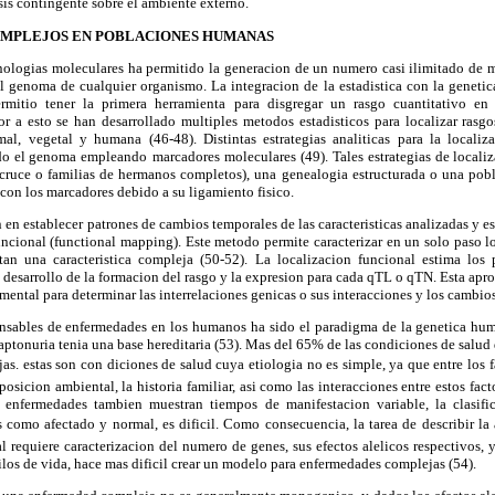
is contingente sobre el ambiente externo.
OMPLEJOS EN POBLACIONES HUMANAS
nologias moleculares ha permitido la generacion de un numero casi ilimitado de m
l genoma de cualquier organismo. La integracion de la estadistica con la genetic
rmitio tener la primera herramienta para disgregar un rasgo cuantitativo e
ior a esto se han desarrollado multiples metodos estadisticos para localizar rasg
mal, vegetal y humana (46-48). Distintas estrategias analiticas para la local
odo el genoma empleando
marcadores moleculares (49). Tales estrategias de localiz
ocruce o familias de hermanos completos), una genealogia estructurada o una pobla
on los marcadores debido a su ligamiento fisico.
 en establecer patrones de cambios temporales de las caracteristicas analizadas y e
uncional (functional mapping). Este metodo permite caracterizar en un solo paso l
ctan una caracteristica compleja (50-52). La localizacion funcional estima los
desarrollo de la formacion del rasgo y la expresion para cada qTL o qTN. Esta apr
mental para determinar las interrelaciones genicas o sus interacciones y los cambios
nsables de enfermedades en los humanos ha sido el paradigma de la genetica hum
aptonuria tenia una base hereditaria (53). Mas del 65% de las condiciones de salud 
as. estas son con diciones de salud cuya etiologia no es simple, ya que entre los f
xposicion ambiental, la historia familiar, asi como las interacciones entre estos fac
 enfermedades tambien muestran tiempos de manifestacion variable, la clasifi
s como afectado y normal, es dificil. Como consecuencia, la tarea de describir la 
 requiere caracterizacion del numero de genes, sus efectos alelicos respectivos, 
tilos de vida, hace mas dificil crear un modelo para enfermedades complejas (54).