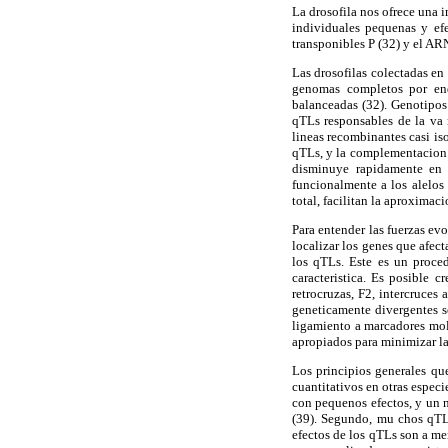
La drosofila nos ofrece una 
individuales pequenas y efe
transponibles P (32) y el ARN
Las drosofilas colectadas e
genomas completos por en
balanceadas (32). Genotipos
qTLs responsables de la va 
lineas recombinantes casi is
qTLs, y la complementacion d
disminuye rapidamente en 
funcionalmente a los alelos
total, facilitan la aproximac
Para entender las fuerzas ev
localizar los genes que afect
los qTLs. Este es un proce
caracteristica. Es posible 
retrocruzas, F2, intercruce
geneticamente divergentes s
ligamiento a marcadores mole
apropiados para minimizar la 
Los principios generales qu
cuantitativos en otras espec
con pequenos efectos, y un n
(39). Segundo, mu chos qTLs
efectos de los qTLs son a me