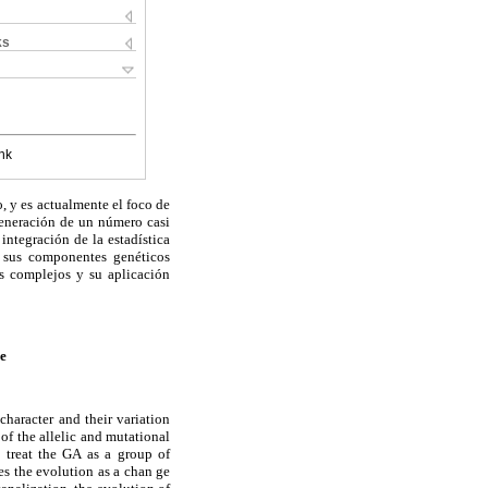
ks
nk
o, y es actualmente el foco de
 generación de un número casi
ntegración de la estadística
n sus componentes genéticos
os complejos y su aplicación
e
character and their variation
 of the allelic and mutational
o treat the GA as a group of
es the evolution as a chan ge