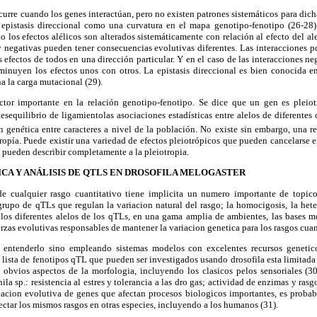
ocurre cuando los genes interactúan, pero no existen patrones sistemáticos para dich
 epistasis direccional como una curvatura en el mapa genotipo-fenotipo (26-28
 los efectos alélicos son alterados sistemáticamente con relación al efecto del a
y negativas pueden tener consecuencias evolutivas diferentes. Las interacciones 
s efectos de todos en una dirección particular. Y en el caso de las interacciones ne
sminuyen los efectos unos con otros. La epistasis direccional es bien conocida e
a la carga mutacional (29).
actor importante en la relación genotipo-fenotipo. Se dice que un gen es pleio
desequilibrio de ligamientolas asociaciones estadísticas entre alelos de diferentes 
 genética entre caracteres a nivel de la población. No existe sin embargo, una r
ropía. Puede existir una variedad de efectos pleiotrópicos que pueden cancelarse 
pueden describir completamente a la pleiotropia.
CA Y ANÁLISIS DE QTLS EN DROSOFILA MELOGASTER
 cualquier rasgo cuantitativo tiene implicita un numero importante de topico
bgrupo de qTLs que regulan la variacion natural del rasgo; la homocigosis, la heter
 los diferentes alelos de los qTLs, en una gama amplia de ambientes, las bases m
uerzas evolutivas responsables de mantener la variacion genetica para los rasgos cuan
entenderlo sino empleando sistemas modelos con excelentes recursos genetic
a lista de fenotipos qTL que pueden ser investigados usando drosofila esta limitad
 obvios aspectos de la morfologia, incluyendo los clasicos pelos sensoriales (30
ila sp.
: resistencia al estres y tolerancia a las dro gas; actividad de enzimas y rasg
acion evolutiva de genes que afectan procesos biologicos importantes, es probab
tar los mismos rasgos en otras especies, incluyendo a los humanos (31).