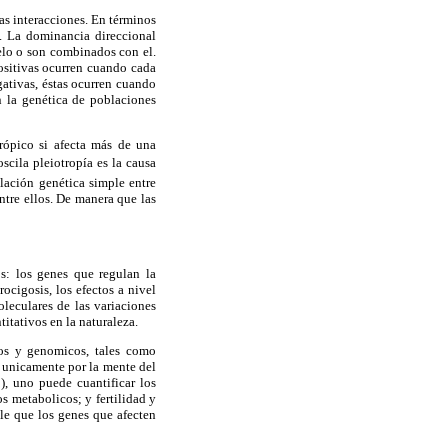
as interacciones. En términos
). La dominancia direccional
lelo o son combinados con el.
positivas ocurren cuando cada
gativas, éstas ocurren cuando
n la genética de poblaciones
trópico si afecta más de una
oscila pleiotropía es la causa
elación genética simple entre
entre ellos. De manera
que las
s: los genes que regulan la
ocigosis, los efectos a nivel
oleculares de las variaciones
titativos en la naturaleza.
os y genomicos, tales como
a unicamente por la mente del
), uno puede cuantificar los
os metabolicos; y fertilidad y
le que los genes que afecten