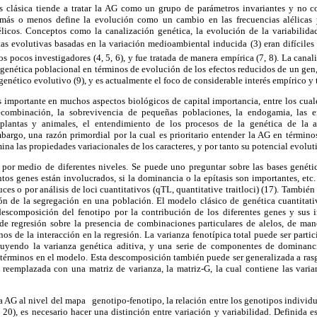
 clásica tiende a tratar la AG como un grupo de parámetros invariantes y no co
más o menos define la evolución como un cambio en las frecuencias alélicas 
élicos. Conceptos como la canalización genética, la evolución de la variabilidad
tas evolutivas basadas en la variación medioambiental inducida (3) eran difíciles
os pocos investigadores (4, 5, 6), y fue tratada de manera empírica (7, 8). La canal
 genética poblacional en términos de evolución de los efectos reducidos de un gen, 
genético evolutivo (9), y es actualmente el foco de considerable interés empírico y 
importante en muchos aspectos biológicos de capital importancia, entre los cuale
combinación, la sobrevivencia de pequeñas poblaciones, la endogamia, las en
lantas y animales, el entendimiento de los procesos de la genética de la a
bargo, una razón primordial por la cual es prioritario entender la AG en términos
ina las propiedades variacionales de los caracteres, y por tanto su potencial evolut
or medio de diferentes niveles. Se puede uno preguntar sobre las bases genética
tos genes están involucrados, si la dominancia o la epítasis son importantes, etc.
ruces o por análisis de loci cuantitativos (qTL, quantitative traitloci) (17). Tambi
ión de la segregación en una población. El modelo clásico de genética cuantitati
descomposición del fenotipo por la contribución de los diferentes genes y sus i
e regresión sobre la presencia de combinaciones particulares de alelos, de ma
inos de la interacción en la regresión. La varianza fenotípica total puede ser parti
cluyendo la varianza genética aditiva, y una serie de componentes de dominanc
e términos en el modelo. Esta descomposición también puede ser generalizada a rasgo
 reemplazada con una matriz de varianza, la matriz-G, la cual contiene las varia
 AG al nivel del mapa genotipo-fenotipo, la relación entre los genotipos individ
20), es necesario hacer una distinción entre variación y variabilidad. Definida e