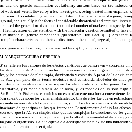
d gives small scope for the evolution of the allelic effects. Concepts as the genetic 
on, and the genetic assimilation evolutionary answers based on the induced e
ine of work and were followed by a few investigators, being treated in an empirical 
on in terms of population genetics and evolution of reduced effects of a gene, throu
ground, and actually is the focus of considerable theoretical and empirical interest
ermitted the generation of an almost unlimited number of markers that specify the 
The integration of the statistics with the molecular genetics permitted to have the 
 in its individual genetic components (quantitative Trait Loci, qTL). After that,
 com-plex characteristics and their applications to the animal, vegetal, and human g
ics, genetic architecture, quantiative trait loci, qTL, complex traits.
L Y ARQUITECTURA GENÉTICA
) se refiere a los patrones de los efectos genéticos que construyen y controlan un c
Una descripción de AG puede incluir declaraciones acerca del gen y número de al
les, y los patrones de pleiotropía, dominancia y epistasis. A pesar de la obvia co
 la AG, gran parte de la teoría evolutiva está construida alrededor de unos p
o. Estos son modelos que no restringen los efectos aditivos de los genes, los c
cuantitativa, y el modelo simple de un alelo, y los modelos de un solo rasgo o 
 Sir Ronald A. Fisher, estos modelos no eran solamente una forma conveniente de s
ficar su enfoque sobre los genes en aislamiento. Una de ellos fue que en poblacion
as combinaciones de alelos podrían ocurrir, y que los efectos evolutivos de un alelo 
naciones de genotipos en los que interviene. Posteriormente definió los efectos 
con esto que la AG sea simple, sino que las complejas interacciones de los ge
adístico. De manera similar, argumentó que la alta dimensionalidad de los organis
 mejorar el organismo. Lo que equivale a decir que siempre existe una mutación ve
a mutación termina por ser fijada.