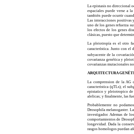
La epistasis no direccional 
espaciales puede verse a la
también puede ocurrir cuando
Las interacciones positivas 
uno de los genes refuerza su
los efectos de los genes di
clásicas, puesto que determin
La pleiotropía es el otro f
característica. Junto con el 
subyacente de la covariación
covarianza genética y pleiot
covarianzas mutacionales no 
ARQUITECTURA GENÉTI
La comprension de la AG de
caracteristica (qTLs); el su
epistatico y pleiotropico de
alelicas; y finalmente, las f
Probablemente no podamos 
Drosophila melanogaster
. L
investigador. Ademas de los
comportamientos de
Drosoph
longevidad. Dada la conserv
rasgos homologos puedan afec