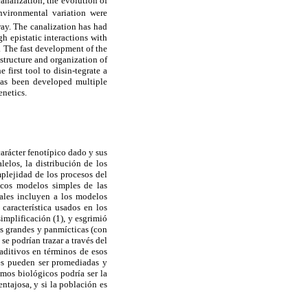
canalization, the evolution of
nvironmental variation were
way. The canalization has had
gh epistatic interactions with
. The fast development of the
structure and organization of
first tool to disin-tegrate a
 has been developed multiple
enetics.
arácter fenotípico dado y sus
elos, la distribución de los
mplejidad de los procesos del
ocos modelos simples de las
uales incluyen a los modelos
característica usados en los
implificación (1), y esgrimió
es grandes y panmícticas (con
se podrían trazar a través del
aditivos en términos de esos
nes pueden ser promediadas y
mos biológicos podría ser la
ntajosa, y si la población es