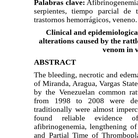
Palabras clave:
Afibrinogenemia,
serpientes, tiempo parcial de 
trastornos hemorrágicos, veneno.
Clinical and epidemiologica
alterations caused by the ratt
venom in v
ABSTRACT
The bleeding, necrotic and edema
of Miranda, Aragua, Vargas State
by the Venezuelan common ratt
from 1998 to 2008 were desc
traditionally were almost imper
found reliable evidence of
afibrinogenemia, lengthening o
and Partial Time of Thrombopl