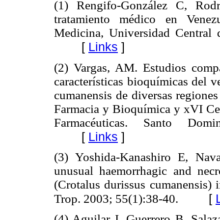
(1) Rengifo-González C, Rodr
tratamiento médico en Venez
Medicina, Universidad Central 
[
Links
]
(2) Vargas, AM. Estudios compar
características bioquímicas del 
cumanensis de diversas regiones
Farmacia y Bioquímica y xVI Cen
Farmacéuticas. Santo Domi
[
Links
]
(3) Yoshida-Kanashiro E, Nav
unusual haemorrhagic and necrot
(Crotalus durissus cumanensis) 
[
Trop. 2003; 55(1):38-40.
(4) Aguilar I, Guerrero B, Sala