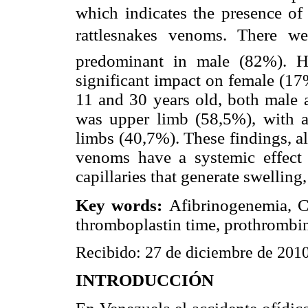
which indicates the presence of
rattlesnakes venoms. There we
predominant in male (82%). H
significant impact on female (17
11 and 30 years old, both male a
was upper limb (58,5%), with a 
limbs (40,7%). These findings, a
venoms have a systemic effect 
capillaries that generate swelli
Key words:
Afibrinogenemia, Cr
thromboplastin time, prothrombin
Recibido: 27 de diciembre de 201
INTRODUCCIÓN