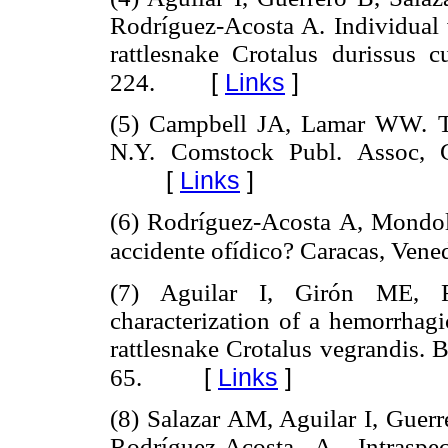
Rodríguez-Acosta A. Individual 
rattlesnake Crotalus durissus 
[
Links
]
224.
(5) Campbell JA, Lamar WW. Th
N.Y. Comstock Publ. Assoc, Co
[
Links
]
(6) Rodríguez-Acosta A, Mondolf
accidente ofídico? Caracas, Vene
(7) Aguilar I, Girón ME, Ro
characterization of a hemorrhag
rattlesnake Crotalus vegrandis. 
[
Links
]
65.
(8) Salazar AM, Aguilar I, Guer
Rodríguez-Acosta A. Intraspe