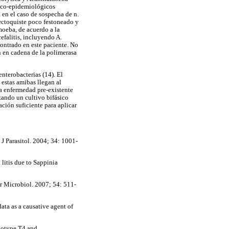
nico-epidemiológicos
 en el caso de sospecha de n.
 ectoquiste poco festoneado y
moeba, de acuerdo a la
efalitis, incluyendo A.
contrado en este paciente. No
ón en cadena de la polimerasa
nterobacterias (14). El
 estas amibas llegan al
la enfermedad pre-existente
zando un cultivo bifásico
ación suficiente para aplicar
J Parasitol. 2004; 34: 1001-
litis due to Sappinia
r Microbiol. 2007; 54: 511-
ata as a causative agent of
enotype T4 and