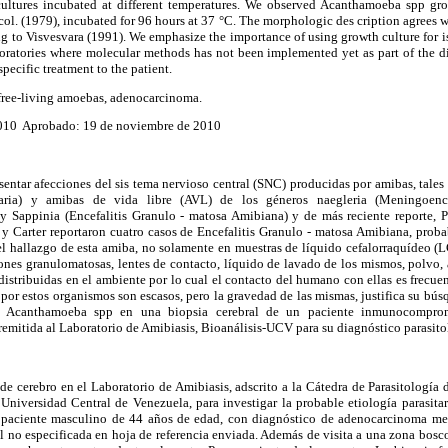
 cultures incubated at different temperatures. We observed Acanthamoeba spp gr
ol. (1979), incubated for 96 hours at 37 °C. The morphologic des cription agrees
 to Visvesvara (1991). We emphasize the importance of using growth culture for is
boratories where molecular methods has not been implemented yet as part of the d
ecific treatment to the patient.
ree-living amoebas, adenocarcinoma.
2010 Aprobado: 19 de noviembre de 2010
entar afecciones del sis tema nervioso central (SNC) producidas por amibas, tale
daria) y amibas de vida libre (AVL) de los géneros naegleria (Meningoencef
 Sappinia (Encefalitis Granulo - matosa Amibiana) y de más reciente reporte, P
 y Carter reportaron cuatro casos de Encefalitis Granulo - matosa Amibiana, prob
el hallazgo de esta amiba, no solamente en muestras de líquido cefalorraquídeo (L
siones granulomatosas, lentes de contacto, líquido de lavado de los mismos, polvo, a
stribuidas en el ambiente por lo cual el contacto del humano con ellas es frecuen
or estos organismos son escasos, pero la gravedad de las mismas, justifica su búsqu
de Acanthamoeba spp en una biopsia cerebral de un paciente inmunocomprom
remitida al Laboratorio de Amibiasis, Bioanálisis-UCV para su diagnóstico parasito
de cerebro en el Laboratorio de Amibiasis, adscrito a la Cátedra de Parasitología d
niversidad Central de Venezuela, para investigar la probable etiología parasitari
e paciente masculino de 44 años de edad, con diagnóstico de adenocarcinoma met
l no especificada en hoja de referencia enviada. Además de visita a una zona bosco