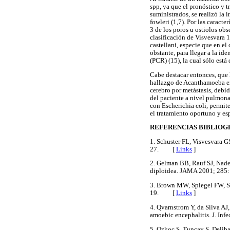
spp, ya que el pronóstico y 
suministrados, se realizó la 
fowleri (1,7). Por las caract
3 de los poros u ostiolos ob
clasificación de Visvesvara 1
castellani, especie que en e
obstante, para llegar a la id
(PCR) (15), la cual sólo está
Cabe destacar entonces, que 
hallazgo de Acanthamoeba en 
cerebro por metástasis, debi
del paciente a nivel pulmona
con Escherichia coli, permite
el tratamiento oportuno y esp
REFERENCIAS BIBLIOG
1. Schuster FL, Visvesvara G
27. [
Links
]
2. Gelman BB, Rauf SJ, Nade
diploidea. JAMA 2001; 2
3. Brown MW, Spiegel FW, Si
19. [
Links
]
4. Qvarnstrom Y, da Silva AJ
amoebic encephalitis. J. I
5. Ozkoc S, Tuncay S, Delib