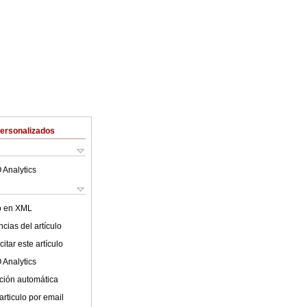
Personalizados
 Analytics
lo en XML
cias del artículo
itar este artículo
 Analytics
ción automática
articulo por email