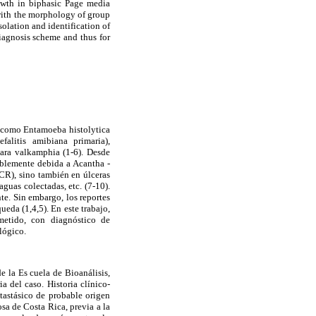
owth in biphasic Page media
 with the morphology of group
olation and identification of
iagnosis scheme and thus for
s como Entamoeba histolytica
alitis amibiana primaria),
ara valkamphia (1-6). Desde
ablemente debida a Acantha -
CR), sino también en úlceras
guas colectadas, etc. (7-10).
te. Sin embargo, los reportes
eda (1,4,5). En este trabajo,
etido, con diagnóstico de
lógico.
e la Es cuela de Bioanálisis,
a del caso. Historia clínico-
astásico de probable origen
sa de Costa Rica, previa a la