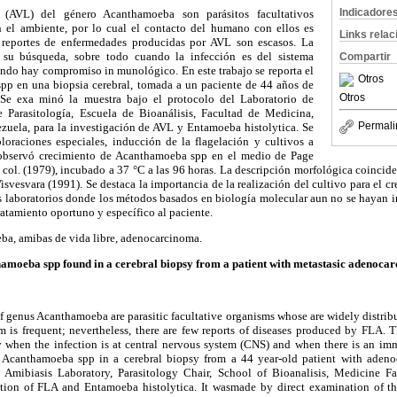
Indicadore
 (AVL) del género Acanthamoeba son parásitos facultativos
n el ambiente, por lo cual el contacto del humano con ellos es
Links rela
s reportes de enfermedades producidas por AVL son escasos. La
a su búsqueda, sobre todo cuando la infección es del sistema
Compartir
ando hay compromiso in munológico. En este trabajo se reporta el
Otros
pp en una biopsia cerebral, tomada a un paciente de 44 años de
Otros
Se exa minó la muestra bajo el protocolo del Laboratorio de
e Parasitología, Escuela de Bioanálisis, Facultad de Medicina,
Permali
zuela, para la investigación de AVL y Entamoeba histolytica. Se
loraciones especiales, inducción de la flagelación y cultivos a
e observó crecimiento de Acanthamoeba spp en el medio de Page
col. (1979), incubado a 37 °C a las 96 horas. La descripción morfológica coincid
vesvara (1991). Se destaca la importancia de la realización del cultivo para el cr
s laboratorios donde los métodos basados en biología molecular aun no se hayan
tratamiento oportuno y específico al paciente.
a, amibas de vida libre, adenocarcinoma.
amoeba spp found in a cerebral biopsy from a patient with metastasic adenoca
 genus Acanthamoeba are parasitic facultative organisms whose are widely distrib
 is frequent; nevertheless, there are few reports of diseases produced by FLA. Th
inly when the infection is at central nervous system (CNS) and when there is an 
f Acanthamoeba spp in a cerebral biopsy from a 44 year-old patient with aden
 Amibiasis Laboratory, Parasitology Chair, School of Bioanalisis, Medicine Fa
ation of FLA and Entamoeba histolytica. It wasmade by direct examination of th