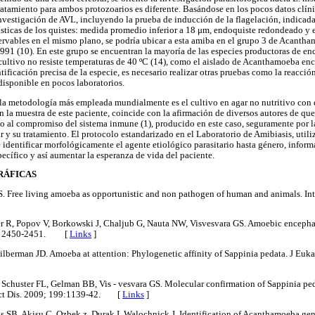
tratamiento para ambos protozoarios es diferente. Basándose en los pocos datos clí
investigación de AVL, incluyendo la prueba de inducción de la flagelación, indicada
erísticas de los quistes: medida promedio inferior a 18 μm, endoquiste redondeado y
servables en el mismo plano, se podría ubicar a esta amiba en el grupo 3 de Acantha
991 (10). En este grupo se encuentran la mayoría de las especies productoras de enc
l cultivo no resiste temperaturas de 40 ºC (14), como el aislado de Acanthamoeba en
entificación precisa de la especie, es necesario realizar otras pruebas como la reacci
 disponible en pocos laboratorios.
la metodología más empleada mundialmente es el cultivo en agar no nutritivo con e
la muestra de este paciente, coincide con la afirmación de diversos autores de que
do al compromiso del sistema inmune (1), producido en este caso, seguramente por 
r y su tratamiento. El protocolo estandarizado en el Laboratorio de Amibiasis, utili
 identificar morfológicamente el agente etiológico parasitario hasta género, inform
ecífico y así aumentar la esperanza de vida del paciente.
RÁFICAS
S. Free living amoeba as opportunistic and non pathogen of human and animals. Int 
r R, Popov V, Borkowski J, Chaljub G, Nauta NW, Visvesvara GS. Amoebic encepha 
85: 2450-2451. [
Links
]
lberman JD. Amoeba at attention: Phylogenetic affinity of Sappinia pedata. J Euka
, Schuster FL, Gelman BB, Vis - vesvara GS. Molecular confirmation of Sappinia ped
nfect Dis. 2009; 199:1139-42. [
Links
]
as SB, Akisu C, Ozbek z, Durak I, Walochnick J. Identification of Acanthamoeba g