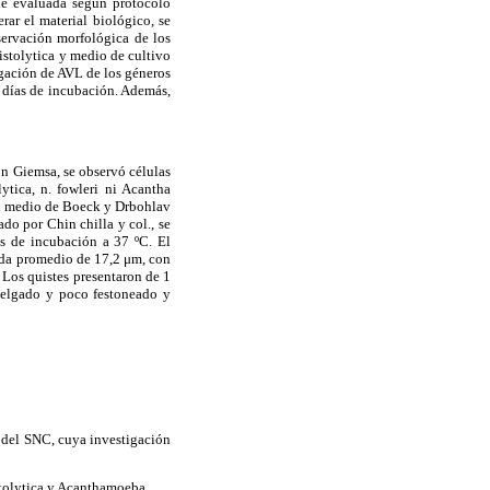
fue evaluada según protocolo
rar el material biológico, se
servación morfológica de los
istolytica y medio de cultivo
igación de AVL de los géneros
 días de incubación. Además,
on Giemsa, se observó células
tica, n. fowleri ni Acantha
 en medio de Boeck y Drbohlav
do por Chin chilla y col., se
s de incubación a 37 ºC. El
dida promedio de 17,2 μm, con
. Los quistes presentaron de 1
delgado y poco festoneado y
s del SNC, cuya investigación
istolytica y Acanthamoeba