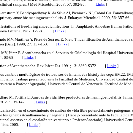
clinical samples. J Med Microbiol. 2007; 57: 392-96.
[
Links
]
Qvarnstrom Y, Bandyopadhyay K, da Silva AJ, Pieniazek NJ, Cabral GA. Paravalkamp
 primary amoe bic meningoencephalitis. J. Eukaryot Microbiol. 2009, 56: 357-66.
ifestations of free-living amoebic infections. In: Amphizoic Amoebae Human Patho
uova Libraria, 1987. 179-81.
[
Links
]
ndo MV, Martínez Y, Pérez de Suá rez E, Nieto T. Identificación de Acanthamoeba s
quer (Barc). 1998; 27: 157-163.
[
Links
]
 MV, Pérez E. Acanthamoeba en el Servicio de Oftalmología del Hospital Universitar
24: 63-68.
[
Links
]
cation of Acanthamoeba. Rev Infect Dis. 1991; 13: S369-S372.
[
Links
]
unos cambios morfológicos de trofozoítos de Entamoeba histolytica cepa HM22: I
amibiano. [Trabajo presentado ante la Facultad de Medicina, Universidad Central de
ersitario a Profesor Agregado]. Universidad Central de Venezuela. Facultad de Medi
Alfaro M, Portilla E. Amebas de vida libre productoras de meningoencefalitis. Prime
79. 21: 135-142.
[
Links
]
ualización en el conocimiento de amibas de vida libre potencialmente patógenas. A
de los géneros Acanthamoeba y naegleria. [Trabajo presentado ante la Facultad de 
ptar al ascenso en el escalafón universitario a Profesor Asociado]. Universidad Cent
 lisis. 2005.
[
Links
]