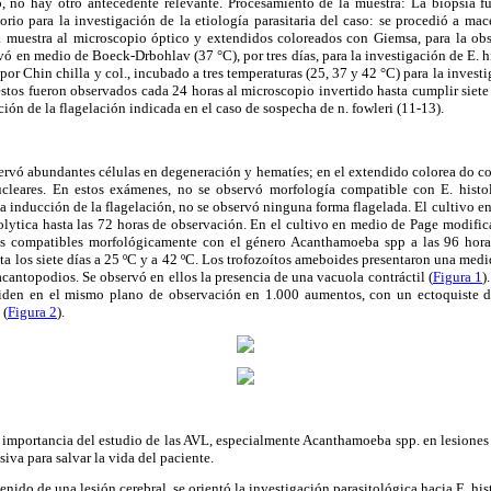
o, no hay otro antecedente relevante. Procesamiento de la muestra: La biopsia 
orio para la investigación de la etiología parasitaria del caso: se procedió a mace
a muestra al microscopio óptico y extendidos coloreados con Giemsa, para la ob
ivó en medio de Boeck-Drbohlav (37 °C), por tres días, para la investigación de E. h
por Chin chilla y col., incubado a tres temperaturas (25, 37 y 42 °C) para la invest
stos fueron observados cada 24 horas al microscopio invertido hasta cumplir siete
ción de la flagelación indicada en el caso de sospecha de n. fowleri (11-13).
ervó abundantes células en degeneración y hematíes; en el extendido colorea do c
eares. En estos exámenes, no se observó morfología compatible con E. histoly
a inducción de la flagelación, no se observó ninguna forma flagelada. El cultivo
tolytica hasta las 72 horas de observación. En el cultivo en medio de Page modifica
tes compatibles morfológicamente con el género Acanthamoeba spp a las 96 hora
ta los siete días a 25 ºC y a 42 ºC. Los trofozoítos ameboides presentaron una me
antopodios. Se observó en ellos la presencia de una vacuola contráctil (
Figura 1
)
nciden en el mismo plano de observación en 1.000 aumentos, con un ectoquiste 
 (
Figura 2
).
la importancia del estudio de las AVL, especialmente Acanthamoeba spp. en lesione
iva para salvar la vida del paciente.
tenido de una lesión cerebral, se orientó la investigación parasitológica hacia E. h