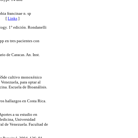
hia francinae n. sp
[
Links
]
logy. 1° edición. Rondanelli
pp en tres pacientes con
io de Caracas. An. Inst.
MSSde cultivo monoxénico
 Venezuela, para optar al
cina. Escuela de Bioanálisis.
ros hallazgos en Costa Rica.
portes a su estudio en
Medicina, Universidad
ral de Venezuela. Facultad de