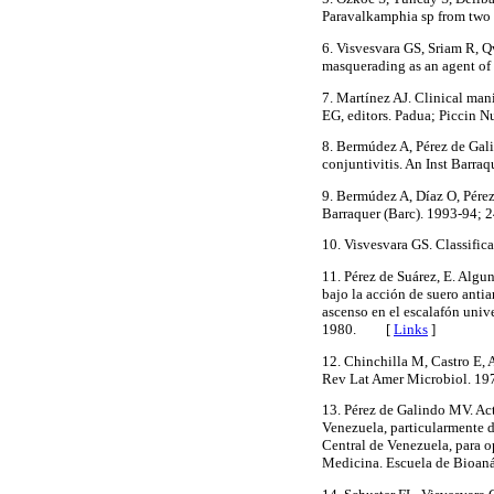
Paravalkamphia sp from two 
6. Visvesvara GS, Sriam R, 
masquerading as an agent of
7. Martínez AJ. Clinical man
EG, editors. Padua; Piccin N
8. Bermúdez A, Pérez de Gali
conjuntivitis. An Inst Barra
9. Bermúdez A, Díaz O, Pérez
Barraquer (Barc). 1993-94; 
10. Visvesvara GS. Classifi
11. Pérez de Suárez, E. Alg
bajo la acción de suero anti
ascenso en el escalafón univ
1980.
[
Links
]
12. Chinchilla M, Castro E, 
Rev Lat Amer Microbiol. 19
13. Pérez de Galindo MV. Act
Venezuela, particularmente 
Central de Venezuela, para o
Medicina. Escuela de Bioaná