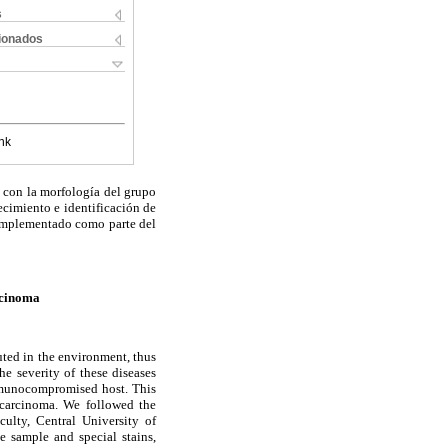
s
cionados
nk
e con la morfología del grupo
ecimiento e identificación de
 implementado como parte del
rcinoma
uted in the environment, thus
e severity of these diseases
immunocompromised host. This
ocarcinoma. We followed the
culty, Central University of
e sample and special stains,