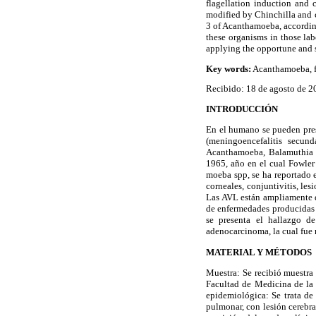
flagellation induction and
modified by Chinchilla and c
3 of Acanthamoeba, according
these organisms in those la
applying the opportune and sp
Key words:
Acanthamoeba, f
Recibido: 18 de agosto de 
INTRODUCCIÓN
En el humano se pueden pres
(meningoencefalitis secun
Acanthamoeba, Balamuthia y
1965, año en el cual Fowler
moeba spp, se ha reportado 
corneales, conjuntivitis, le
Las AVL están ampliamente di
de enfermedades producidas p
se presenta el hallazgo 
adenocarcinoma, la cual fue 
MATERIAL Y MÉTODOS
Muestra: Se recibió muestra 
Facultad de Medicina de la U
epidemiológica: Se trata d
pulmonar, con lesión cerebra