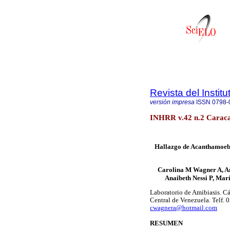
Revista del Instit
versión impresa
ISSN
0798-
INHRR v.42 n.2 Caracas
Hallazgo de Acanthamoeba
Carolina M Wagner A, An
Anaibeth Nessi P, Mar
Laboratorio de Amibiasis. Cá
Central de Venezuela. Telf.
cwagnera@hotmail.com
RESUMEN