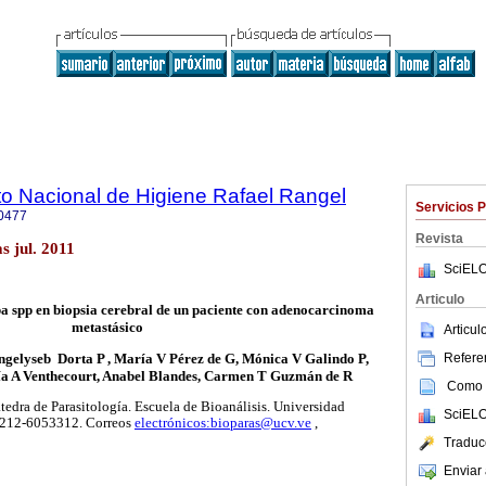
uto Nacional de Higiene Rafael Rangel
Servicios 
0477
Revista
 jul. 2011
SciELO
Articulo
 spp en biopsia cerebral de un paciente con adenocarcinoma
metastásico
Articu
Referen
gelyseb Dorta P , María V Pérez de G, Mónica V Galindo P,
ía A Venthecourt, Anabel Blandes, Carmen T Guzmán de R
Como c
tedra de Parasitología. Escuela de Bioanálisis. Universidad
SciELO
 0212-6053312. Correos
electrónicos:bioparas@ucv.ve
,
Traduc
Enviar 