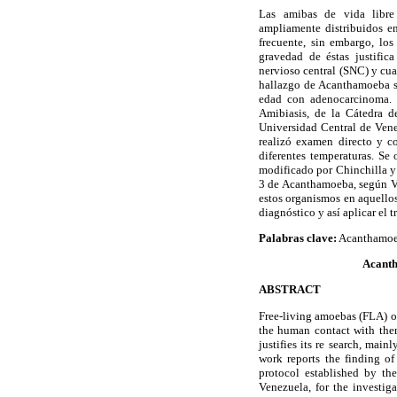
Las amibas de vida libre
ampliamente distribuidos e
frecuente, sin embargo, lo
gravedad de éstas justific
nervioso central (SNC) y cu
hallazgo de Acanthamoeba s
edad con adenocarcinoma. 
Amibiasis, de la Cátedra d
Universidad Central de Vene
realizó examen directo y co
diferentes temperaturas. S
modificado por Chinchilla y 
3 de Acanthamoeba, según Vis
estos organismos en aquello
diagnóstico y así aplicar el 
Palabras clave:
Acanthamoeb
Acanth
ABSTRACT
Free-living amoebas (FLA) of
the human contact with them
justifies its re search, ma
work reports the finding o
protocol established by the
Venezuela, for the investig