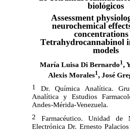
biológicos
Assessment
physiolo
neurochemical effect
concentrations
T
etrahydrocannabinol
models
1
María Luisa Di Bernardo
, 
1
Alexis Morales
, José Gre
1
Dr. Química Analítica. Gru
Analítica y Estudios Farmaco
Andes-Mérida-Venezuela.
2
Farmacéutico. Unidad de 
Electrónica Dr. Ernesto Palaci