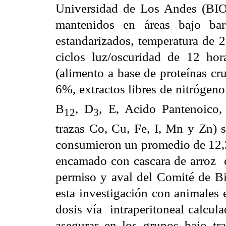
Universidad de Los Andes (BIO
mantenidos en áreas bajo bar
estandarizados, temperatura de
ciclos luz/oscuridad de 12 hor
(
alimento a base de proteínas cr
6%, extractos libres de nitróge
B
, D
, E, Acido Pantenoico,
12
3
trazas Co, Cu, Fe, I, Mn y Zn) 
consumieron un promedio de 12,3 g
encamado con cascara de arroz es
permiso y aval del Comité de B
esta investigación con animales 
dosis vía intraperitoneal calcul
asegurar en los grupos bajo tra