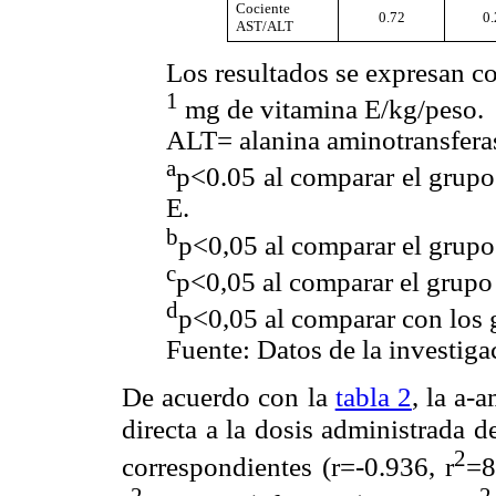
Cociente
0.72
0.
AST/ALT
Los resultados se expresan c
1
mg de vitamina E/kg/peso.
ALT= alanina aminotransferas
a
p<0.05 al comparar el grupo
E.
b
p<0,05 al comparar el grupo 
c
p<0,05 al comparar el grupo
d
p<0,05 al comparar con los 
Fuente: Datos de la investiga
De acuerdo con la
tabla 2
, la
a
-a
directa a la dosis administrada 
2
correspondientes (r=-0.936, r
=8
2
2