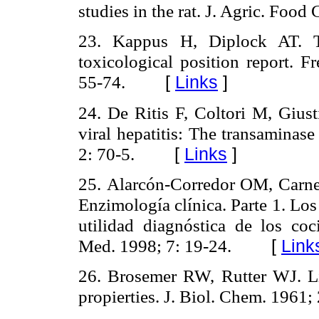
studies in the rat. J. Agric. Foo
23.
Kappus H, Diplock AT. T
toxicological position report. 
55-74.
[
Links
]
24.
De Ritis F, Coltori M, Giust
viral hepatitis: The transaminase
2: 70-5.
[
Links
]
25.
Alarcón-Corredor OM, Carne
Enzimología clínica. Parte 1. Los
utilidad diagnóstica de los co
Med. 1998; 7: 19-24.
[
Link
26. Brosemer RW, Rutter WJ. Liv
propierties. J. Biol. Chem. 1961;