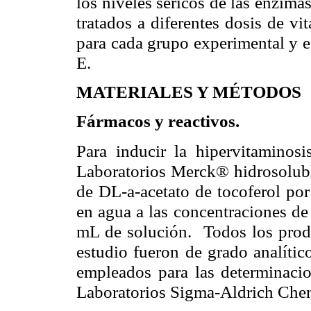
los niveles séricos de las enzima
tratados a diferentes dosis de v
para cada grupo experimental y e
E.
MATERIALES Y MÉTODOS
Fármacos y reactivos.
Para inducir la hipervitaminos
Laboratorios Merck
® hidrosolub
de DL‑
a
‑acetato de tocoferol po
en agua a las concentraciones d
mL de solución.
Todos los pro
estudio
fueron de grado analític
empleados para las determinacio
Laboratorios
Sigma-
Aldrich
Che