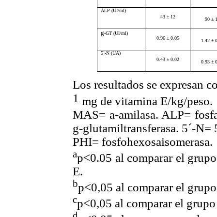
ALP
(UI/ml)
43 ± 12
90 ± 
g
-GT
(UI/ml)
0.96 ± 0.05
1.42 ± 
5´-N (UA)
0.43 ± 0.02
0.93 ± 
Los resultados se expresan c
1
mg de vitamina E/kg/peso.
MAS=
a
-amilasa. ALP= fosf
g
-glutamiltransferasa. 5´-N= 
PHI= fosfohexosaisomerasa.
a
p<0.05 al comparar el grupo
E.
b
p<0,05 al comparar el grupo 
c
p<0,05 al comparar el grupo
d