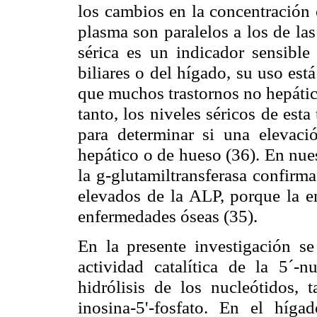
los cambios en la concentración c
plasma son paralelos a los de la
sérica es
un indicador sensible
biliares o
del hígado, su
uso está
que muchos
trastornos
no hepáti
tanto
, los niveles séricos de esta
para determinar si
una elevaci
hepático
o
de
hueso
(
36)
. En nue
la
g
-glutamiltransferasa
confirma
elevados
de la ALP
,
porque
la 
enfermedades óseas (
35).
En la presente investigación s
actividad catalítica de la 5´-
hidrólisis de
los nucleótidos
, 
inosina-
5'
-
fosfato.
En el hígad