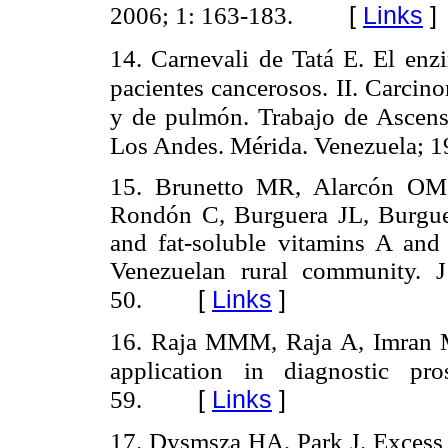
2006; 1: 163-183.
[
Links
]
14.
Carnevali de Tatá E. El en
pacientes cancerosos. II. Carcin
y de pulmón. Trabajo de Ascens
Los Andes.
Mérida. Venezuela; 1
15. Brunetto MR, Alarcón OM,
Rondón C, Burguera JL, Burgue
and fat-soluble vitamins A and
Venezuelan rural community. 
[
Links
]
50.
16. Raja MMM, Raja A, Imran 
application in diagnostic pr
59.
[
Links
]
17.
Dysmsza HA, Park J. Excess 