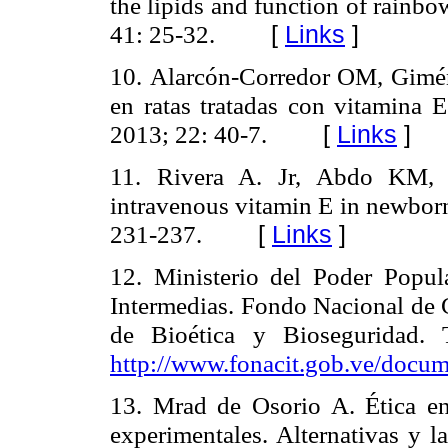
the lipids and function of rainbow
41: 25-32.
[
Links
]
10.
Alarcón-Corredor OM, Giméne
en ratas tratadas con vitamina 
2013; 22: 40-7.
[
Links
]
11.
Rivera A. Jr, Abdo KM, B
intravenous vitamin E in newborn
231-237.
[
Links
]
12.
Ministerio del Poder Popula
Intermedias. Fondo Nacional de 
de Bioética y Bioseguridad. 
http://www.fonacit.gob.ve/docum
13.
Mrad de Osorio A. Ética en
experimentales. Alternativas y 