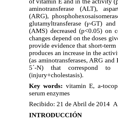
of vitamin E and in the activity 
aminotransferase (ALT), aspar
(ARG), phosphohexosaisomerase
glutamyltransferase (
γ
-GT) and 
(AMS) decreased (p<0.05)
on c
changes depend on the doses give
provide evidence that short-term
produces an increase in the acti
(as aminotransferases, ARG and P
5´-N) that correspond to
(injury+cholestasis).
Key words:
vitamin E,
a
-tocop
serum enzymes
Recibido: 21 de Abril de 2014 A
INTRODUCCIÓN