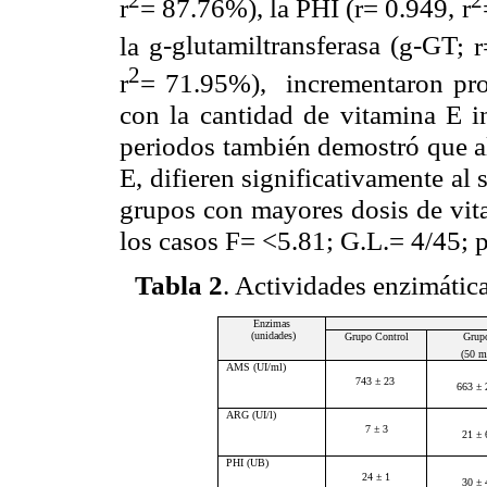
r
= 87.76%), la PHI (r= 0.949, r
la
g
-glutamiltransferasa (
g
-GT
; 
2
r
= 71.95%), incrementaron pro
con la cantidad de vitamina E 
periodos también demostró que a
E, difieren significativamente al
grupos con mayores dosis de vita
los casos F= <5.81; G.L.= 4/45; 
Tabla 2
. Actividades enzimática
Enzimas
(unidades)
Grupo Control
Grup
(50 m
AMS
(UI/ml)
743 ± 23
663 ± 
ARG
(UI/l)
7 ± 3
21 ± 
PHI
(UB)
24 ± 1
30 ± 