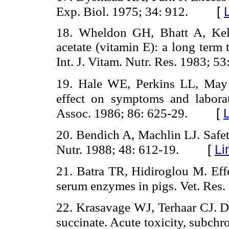
Exp. Biol. 1975; 34: 912.
[
18. Wheldon GH, Bhatt A, Kell
acetate (vitamin E): a long term 
Int. J. Vitam. Nutr. Res. 1983; 53
19.
Hale WE, Perkins LL, May
effect on symptoms and laborat
Assoc. 1986; 86: 625-29.
[
20.
Bendich A, Machlin LJ. Safety
Nutr. 1988; 48: 612-19.
[
Li
21.
Batra TR, Hidiroglou M. Effe
serum enzymes in pigs. Vet. Res.
22.
Krasavage WJ, Terhaar CJ. D
succinate. Acute toxicity, subchr