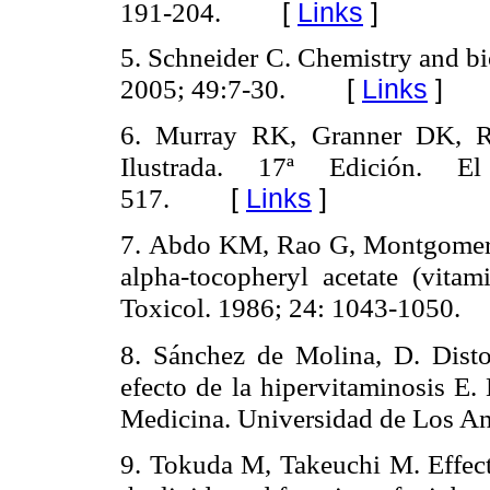
191-204.
[
Links
]
5.
Schneider C. Chemistry and bi
[
Links
]
2005; 49:7-30.
6.
Murray RK, Granner DK, R
Ilustrada. 17ª Edición. 
517.
[
Links
]
7.
Abdo KM, Rao G
, Montgomer
alpha-tocopheryl acetate (vita
Toxicol. 1986; 24: 1043-1050.
8.
Sánchez de Molina, D. Disto
efecto de la hipervitaminosis E
Medicina. Universidad de Los An
9.
Tokuda M, Takeuchi M. Effect