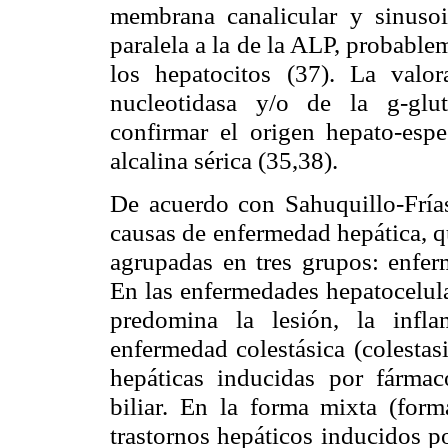
membrana
canalicular
y
sinuso
paralela a la de
la
ALP
,
probablem
los
hepatocitos
(37
).
La valor
nucleotidasa y/
o
de la
g
-
glu
confirmar el origen
hepato-
espe
alcalina sérica
(
35,38
).
De acuerdo con
Sahuquillo-Fría
causas de enfermedad hepática, q
agrupadas en tres grupos: enferm
En las enfermedades hepatocelula
predomina la lesión, la infl
enfermedad colestásica (colestasi
hepáticas inducidas por fármac
biliar. En la forma mixta (forma
trastornos hepáticos inducidos p