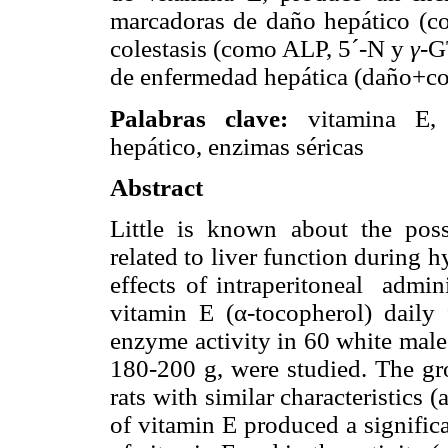
marcadoras de daño hepático (c
colestasis (como ALP, 5´-N y
γ
-G
de enfermedad hepática (daño+col
Palabras clave:
vitamina E
hepático, enzimas séricas
Abstract
Little is known about the pos
related to liver function during 
effects of intraperitoneal admi
vitamin E (
α-tocopherol) daily
enzyme activity in 60 white male
180-200 g, were studied. The gr
rats with similar characteristics 
of vitamin E produced a signific