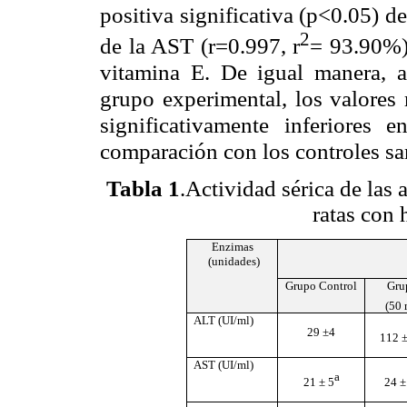
positiva significativa (p<0.05) d
2
de la AST (r=0.997, r
= 93.90%),
vitamina E. De igual manera, 
grupo experimental, los valore
significativamente inferiores 
comparación con los controles sa
Tabla 1
.Actividad sérica de las
ratas con 
Enzimas
(unidades)
Grupo Control
Gru
(50 
ALT (UI/ml)
29 ±4
112 ±
AST (UI/ml)
a
21 ± 5
24 ±