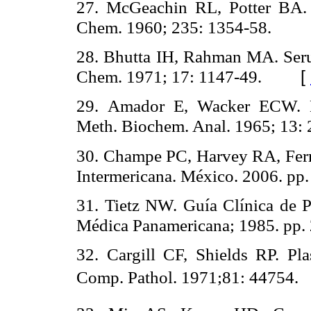
27.
McGeachin RL, Potter BA. Am
Chem. 1960; 235: 1354-58.
28.
Bhutta IH, Rahman MA. Serum 
Chem. 1971; 17: 1147-49.
[
29.
Amador E, Wacker ECW. En
Meth. Biochem. Anal. 1965; 13: 
30.
Champe PC, Harvey RA, Fer
Intermericana. México. 2006. pp.
31.
Tietz NW. Guía Clínica de P
Médica Panamericana; 1985. pp.
32.
Cargill CF, Shields RP. Pla
Comp. Pathol. 1971;81: 44754.