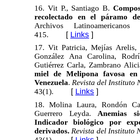
16. Vit P., Santiago B.
Composi
recolectado en el páramo d
Archivos Latinoamericanos
[
Links
]
415.
17.
Vit
P
atricia
, Mejías Arelis,
González Ana Carolina, Rodrí
Gutiérrez Carla, Zambrano Alic
miel de Melipona favosa en
Venezuela
.
Revista del Instituto
[
Links
]
43(1).
18.
Molina Laura, Rondón Car
Guerrero Leyda.
Anemias si
Indicador biológico por exp
derivados.
Revista del Instituto
[
Links
]
43(1).