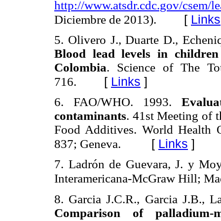
http://www.atsdr.cdc.gov/csem/l
[
Links
Diciembre de 2013).
5. Olivero J., Duarte D., Echeni
Blood lead levels in childre
Colombia
. Science of The To
[
Links
]
716.
6. FAO/WHO. 1993.
Evalua
contaminants
. 41st Meeting of
Food Additives.
World Health O
[
Links
]
837; Geneva.
7.
Ladrón de Guevara, J. y Mo
Interamericana-McGraw Hill; Ma
8. Garcia J.C.R., Garcia J.B., L
Comparison of palladium-