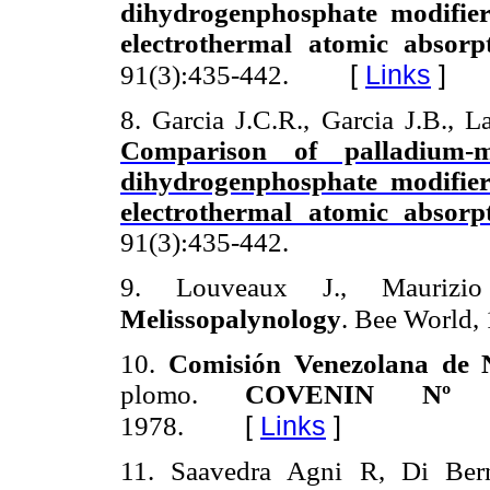
dihydrogenphosphate modifier
electrothermal atomic absorp
[
Links
]
91(3):435-442.
8. Garcia J.C.R., Garcia J.B., L
Comparison of palladium-
dihydrogenphosphate modifier
electrothermal atomic absorp
91(3):435-442.
9. Louveaux J., Mauriz
Melissopalynology
.
Bee World,
10.
Comisión Venezolana de N
plomo.
COVENIN Nº 2
[
Links
]
1978.
11. Saavedra Agni R, Di Ber