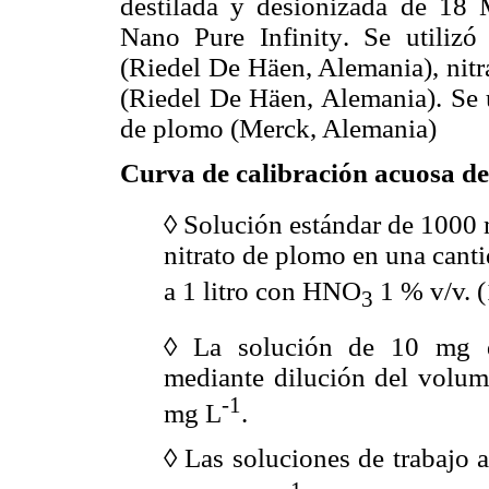
destilada y desionizada de 18
Nano Pure Infinity
. Se utilizó
(Riedel De Häen, Alemania), nit
(
Riedel De Häen, Alemania). Se u
de plomo
(
Merck, Alemania)
Curva de calibración acuosa de
◊
Solución estándar de 1000
nitrato de plomo en una can
a 1 litro con HNO
1 % v/v. (
3
◊
La solución de 10 mg 
mediante dilución del volum
-1
mg L
.
◊
Las soluciones de trabajo 