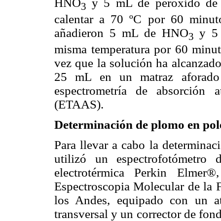
HNO
y 5 mL de peróxido de
3
calentar a 70 ºC por 60 minuto
añadieron 5 mL de HNO
y 5
3
misma temperatura por 60 minuto
vez que la solución ha alcanzado
25 mL en un matraz aforado p
espectrometría de absorción a
(ETAAS).
Determinación de plomo en pol
Para llevar a cabo la determinac
utilizó un espectrofotómetro
electrotérmica Perkin Elmer
Espectroscopia Molecular de la F
los Andes,
equipado con un at
transversal y un corrector de fo