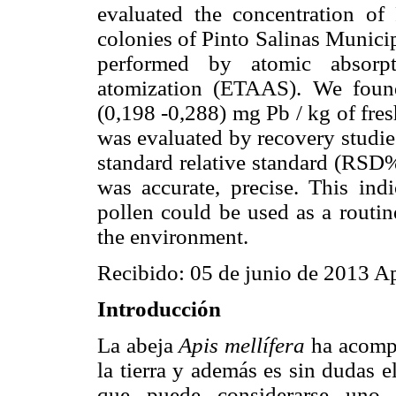
evaluated the concentration of
colonies of Pinto Salinas Municip
performed by atomic absorpti
atomization (ETAAS). We foun
(0,198 -0,288) mg Pb / kg of fre
was evaluated by recovery studie
standard relative standard (RSD%
was accurate, precise. This ind
pollen could be used as a routin
the environment.
Recibido: 05 de junio de 2013 A
Introducción
La abeja
Apis mellífera
ha acompa
la tierra y además es sin dudas e
que puede considerarse uno 