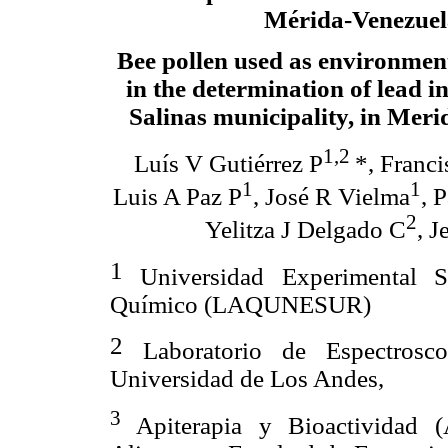
Mérida-Venezuel
Bee pollen used as environment
in the determination of lead i
Salinas municipality, in Meri
1,2
Luís V Gutiérrez P
*, Franc
1
1
Luis A Paz P
, José R Vielma
, 
2
Yelitza J Delgado C
, J
1
Universidad Experimental S
Químico (LAQUNESUR)
2
Laboratorio de Espectrosco
Universidad de Los Andes,
3
Apiterapia y Bioactividad 