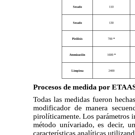
Secado
110
Secado
130
Pirólisis
700
*
Atomización
1600
*
Limpieza
2400
Procesos de medida por ETAA
Todas las medidas fueron hecha
modificador de manera secuenci
pirolíticamente. Los parámetros 
método unívariado, es decir, u
características analíticas utiliza