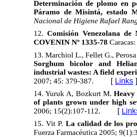
Determinación de plomo en po
Páramo de Misintá, estado M
Nacional de Higiene Rafael Ran
12.
Comisión Venezolana de 
COVENIN Nº 1335-78
Caracas:
13. Marchiol L., Fellet G., Peros
Sorghum bicolor and Helian
industrial wastes: A field exper
[
Links
2007;
45: 379-387.
14. Yuruk A, Bozkurt M.
Heavy 
of plants grown under high se
[
Link
2006; 15(2):107-112.
15. Vit P.
La calidad de los pr
Fuerza Farmacéutica 2005; 9(1):