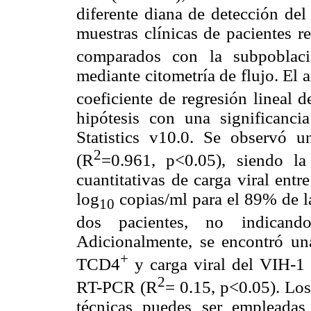
diferente diana de detección del
muestras clínicas de pacientes r
comparados con la subpoblac
mediante citometría de flujo. El a
coeficiente de regresión lineal 
hipótesis con una significan
Statistics v10.0. Se observó u
2
(R
=0.961, p<0.05), siendo l
cuantitativas de carga viral ent
log
copias/ml para el 89% de l
10
dos pacientes, no indicando
Adicionalmente, se encontró una 
+
TCD4
y carga viral del VIH-
2
RT-PCR (R
= 0.15, p<0.05). Lo
técnicas puedes ser empleadas 