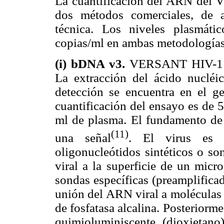
La cuantificación del ARN del VI
dos métodos comerciales, de a
técnica. Los niveles plasmát
copias/ml en ambas metodologías
(i) bDNA v3.
VERSANT HIV-1 b
La extracción del ácido nucléi
detección se encuentra en el 
cuantificación del ensayo es de
ml de plasma. El fundamento de l
(11)
una señal
. El virus es 
oligonucleótidos sintéticos o s
viral a la superficie de un micr
sondas específicas (preamplifica
unión del ARN viral a moléculas
de fosfatasa alcalina. Posteriorm
quimioluminiscente (dioxietan