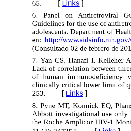
[
Links
]
65.
6. Panel on Antiretroviral G
Guidelines for the use of antiret
adolescents. Department of Heal
en:
http://www.aidsinfo.nih.go
(Consultado 02 de febrero de 201
7. Yan CS, Hanafi I, Kelleher 
Lack of correlation between thre
of human immunodeficiency vi
clinically critical lower limit of 
[
Links
]
253.
8. Pyne MT, Konnick EQ, Phansa
Abbott investigational use only
the Roche Amplicor HIV-1 Monito
[
Links
]