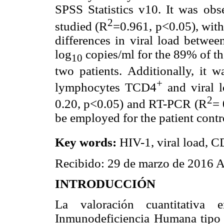
SPSS Statistics v10. It was obs
2
studied (R
=0.961, p<0.05), with
differences in viral load betwee
log
copies/ml for the 89% of th
10
two patients. Additionally, it 
+
lymphocytes TCD4
and viral 
2
0.20, p<0.05) and RT-PCR (R
= 
be employed for the patient contr
Key words:
HIV-1,
viral load
,
C
Recibido: 29 de marzo de 2016 A
INTRODUCCIÓN
La valoración cuantitativ
Inmunodeficiencia Humana tipo 1