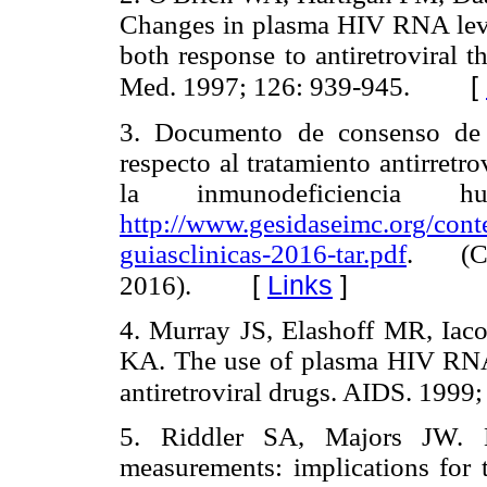
Changes in plasma HIV RNA lev
both response to antiretroviral t
[
Med. 1997; 126: 939-945.
3. Documento de consenso de
respecto al tratamiento antirretro
la inmunodeficiencia 
http://www.gesidaseimc.org/cont
guiasclinicas-2016-tar.pdf
. (C
[
Links
]
2016).
4. Murray JS, Elashoff MR, Iac
KA. The use of plasma HIV RNA a
antiretroviral drugs. AIDS. 1999;
5. Riddler SA, Majors JW. H
measurements: implications for