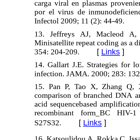
carga viral en plasmas provenie
por el virus de inmunodeficie
Infectol 2009; 11 (2): 44-49.
13. Jeffreys AJ, Macleod A
Minisatellite repeat coding as a 
[
Links
]
354: 204-209.
14. Gallart J.E. Strategies for 
infection. JAMA. 2000; 283: 13
15. Pan P, Tao X, Zhang Q, X
comparison of branched DNA and
acid sequencebased amplification
recombinant form_BC HIV-
[
Links
]
S27S32.
16. Katsoulidou A, Rokka C, Issa