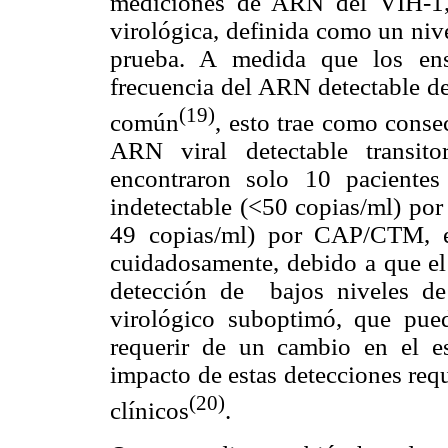
mediciones de ARN del VIH-1, 
virológica, definida como un nive
prueba. A medida que los ens
frecuencia del ARN detectable de
(19)
común
, esto trae como conse
ARN viral detectable transitor
encontraron solo 10 pacientes
indetectable (<50 copias/ml) po
49 copias/ml) por CAP/CTM, es
cuidadosamente, debido a que el 
detección de bajos niveles de
virológico suboptimó, que pue
requerir de un cambio en el es
impacto de estas detecciones req
(20)
clínicos
.