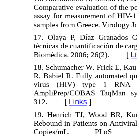
Comparative evaluation of the p
assay for measurement of HIV-1 
samples from Greece. Virology Jo
17. Olaya P, Díaz Granados C
técnicas de cuantificación de ca
[
L
Biomédica. 2006; 26(2).
18. Schumacher W, Frick E, Kau
R, Babiel R. Fully automated q
virus (HIV) type 1 RNA
AmpliPrep/COBAS TaqMan syst
[
Links
]
312.
19. Henrich TJ, Wood BR, Kuri
Rebound in Patients on Antivira
Copies/mL. PLoS O