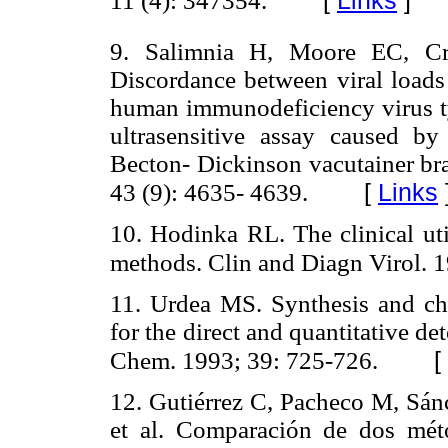
11 (4): 347354.
9. Salimnia H, Moore EC, C
Discordance between viral loa
human immunodeficiency virus ty
ultrasensitive assay caused by
Becton- Dickinson vacutainer bra
[
Links
43 (9): 4635- 4639.
10. Hodinka RL. The clinical uti
methods. Clin and Diagn Virol. 1
11. Urdea MS. Synthesis and c
for the direct and quantitative 
[
Chem. 1993; 39: 725-726.
12. Gutiérrez C, Pacheco M, Sá
et al. Comparación de dos mét