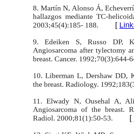
8. Martín N, Alonso Á, Echeverrí
hallazgos mediante TC-helicoid
[
Link
2003;45(4):185- 188.
9. Edeiken S, Russo DP, 
Angiosarcoma after tylectomy an
breast. Cancer. 1992;70(3):644-6
10. Liberman L, Dershaw DD, 
the breast. Radiology.
1992;183(
11. Elwady N, Ousehal A, Ali
Angiosarcoma of the breast. R
[
Radiol. 2000;81(1):50-53.