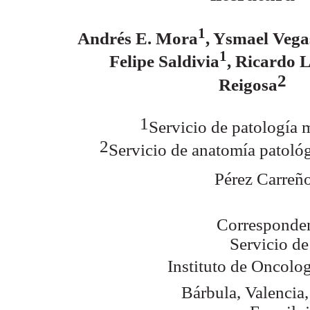
1
Andrés E. Mora
, Ysmael Vega
1
Felipe Saldivia
, Ricardo 
2
Reigosa
1
Servicio de patología 
2
Servicio de anatomía patológ
Pérez Carreño
Corresponden
Servicio de
Instituto de Oncolog
Bárbula, Valencia