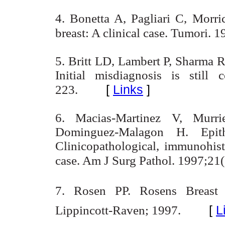
4. Bonetta A, Pagliari C, Morri
breast: A clinical case.
Tumori. 1
5. Britt LD, Lambert P, Sharma R
Initial misdiagnosis is stil
[
Links
]
223.
6. Macias-Martinez V, Murri
Dominguez-Malagon H. Epith
Clinicopathological, immunohisto
case. Am J Surg Pathol. 1997;21
7. Rosen PP. Rosens Breast 
[
L
Lippincott-Raven; 1997.