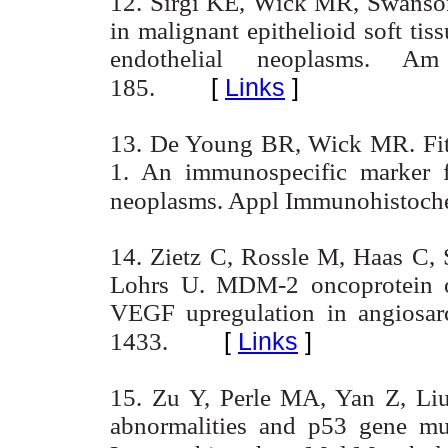
12. Sirgi KE, Wick MR, Swanso
in malignant epithelioid soft tis
endothelial neoplasms. A
[
Links
]
185.
13. De Young BR, Wick MR. Fit
1. An immunospecific marker fo
neoplasms. Appl Immunohistoch
14. Zietz C, Rossle M, Haas C, 
Lohrs U. MDM-2 oncoprotein o
VEGF upregulation in angiosa
[
Links
]
1433.
15. Zu Y, Perle MA, Yan Z, L
abnormalities and p53 gene mu