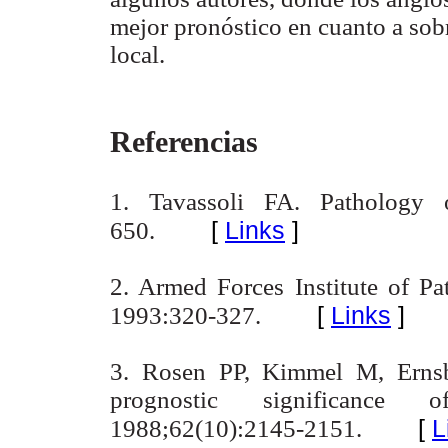
mejor pronóstico en cuanto a sobr
local.
Referencias
1. Tavassoli FA. Pathology o
[
Links
]
650.
2. Armed Forces Institute of P
[
Links
]
1993:320-327.
3. Rosen PP, Kimmel M, Erns
prognostic significance o
[
L
1988;62(10):2145-2151.