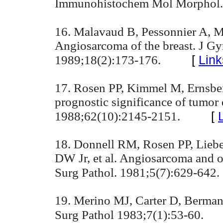
Immunohistochem Mol Morphol. 
16. Malavaud B, Pessonnier A, M
Angiosarcoma of the breast. J Gy
[
Link
1989;18(2):173-176.
17. Rosen PP, Kimmel M, Ernsb
prognostic significance of tumor 
[
1988;62(10):2145-2151.
18. Donnell RM, Rosen PP, Lieb
DW Jr, et al. Angiosarcoma and o
Surg Pathol. 1981;5(7):629-642.
19. Merino MJ, Carter D, Berman
Surg Pathol 1983;7(1):53-60.