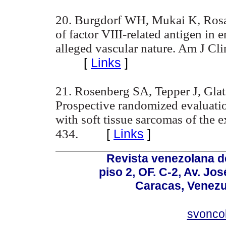
20. Burgdorf WH, Mukai K, Rosai
of factor VIII-related antigen in 
alleged vascular nature. Am J Cl
[
Links
]
21. Rosenberg SA, Tepper J, Glats
Prospective randomized evaluatio
with soft tissue sarcomas of the e
[
Links
]
434.
Revista venezolana de
piso 2, OF. C-2, Av. Jo
Caracas, Venezue
svonco