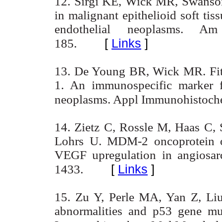
12. Sirgi KE, Wick MR, Swanso
in malignant epithelioid soft tis
endothelial neoplasms. A
[
Links
]
185.
13. De Young BR, Wick MR. Fit
1. An immunospecific marker fo
neoplasms. Appl Immunohistoch
14. Zietz C, Rossle M, Haas C, 
Lohrs U. MDM-2 oncoprotein o
VEGF upregulation in angiosa
[
Links
]
1433.
15. Zu Y, Perle MA, Yan Z, L
abnormalities and p53 gene mu