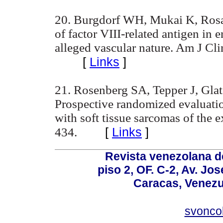
20. Burgdorf WH, Mukai K, Rosai
of factor VIII-related antigen in 
alleged vascular nature. Am J Cl
[
Links
]
21. Rosenberg SA, Tepper J, Glats
Prospective randomized evaluatio
with soft tissue sarcomas of the e
[
Links
]
434.
Revista venezolana de
piso 2, OF. C-2, Av. Jo
Caracas, Venezue
svonco