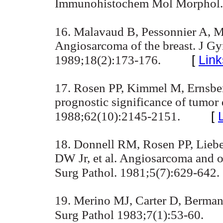
Immunohistochem Mol Morphol. 
16. Malavaud B, Pessonnier A, M
Angiosarcoma of the breast. J Gy
[
Link
1989;18(2):173-176.
17. Rosen PP, Kimmel M, Ernsb
prognostic significance of tumor 
[
1988;62(10):2145-2151.
18. Donnell RM, Rosen PP, Lieb
DW Jr, et al. Angiosarcoma and o
Surg Pathol. 1981;5(7):629-642.
19. Merino MJ, Carter D, Berman
Surg Pathol 1983;7(1):53-60.