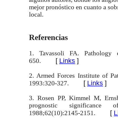
mejor pronóstico en cuanto a sobr
local.
Referencias
1. Tavassoli FA. Pathology o
[
Links
]
650.
2. Armed Forces Institute of P
[
Links
]
1993:320-327.
3. Rosen PP, Kimmel M, Erns
prognostic significance o
[
L
1988;62(10):2145-2151.