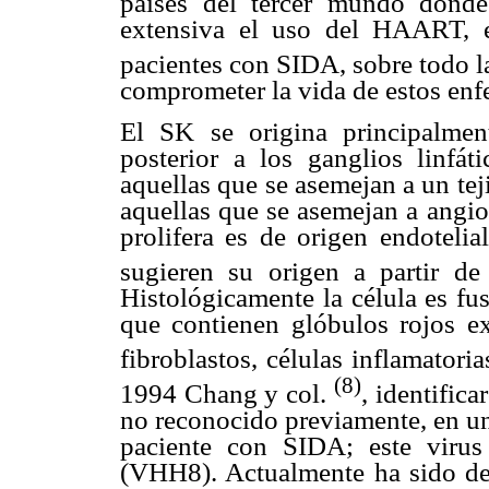
países del tercer mundo dond
extensiva el uso del HAART, e
pacientes con SIDA, sobre todo l
comprometer la vida de estos enf
El SK se origina principalme
posterior a los ganglios linfát
aquellas que se asemejan a un tej
aquellas que se asemejan a angio
prolifera es de origen endotelia
sugieren su origen a partir de
Histológicamente la célula es fu
que contienen glóbulos rojos e
fibroblastos, células inflamator
(8)
1994 Chang y col.
, identific
no reconocido previamente, en un
paciente con SIDA; este viru
(VHH8). Actualmente ha sido de