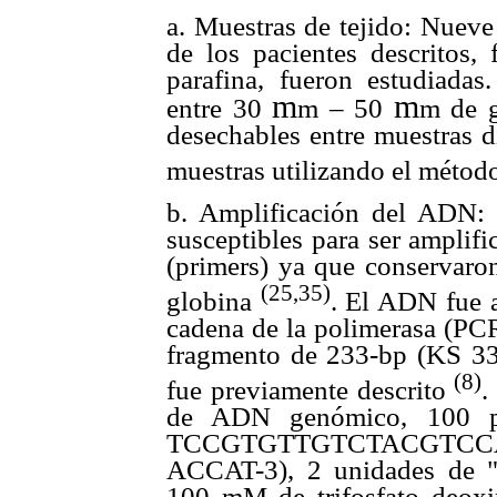
a. Muestras de tejido: Nueve
de los pacientes descritos, 
parafina, fueron estudiadas
m
m
entre 30
m – 50
m de g
desechables entre muestras d
muestras utilizando el métod
b. Amplificación del ADN:
susceptibles para ser amplif
(primers) ya que conservaron
(25,35)
globina
. El ADN fue a
cadena de la polimerasa (PCR
fragmento de 233-bp (KS 3
(8)
fue previamente descrito
.
de ADN genómico, 100 pm
TCCGTGTTGTCTACGTCCAG
ACCAT-3), 2 unidades de 
100 mM de trifosfato deox