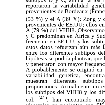
reportaron la variabilidad ge
provenientes de Bordeaux (Franci
(53 %) y el A (39 %); Zong y 
provenientes de EE.UU; ellos en
A (79 %) del VHH8. Observamos 
y C predominan en África y Sud
frecuente en EE.UU, y los subt
estos datos refuerzan aún más l
entre los diferentes subtipos 
hipótesis se podría plantear, que
y penetraron con mayor frecuenc
A probablemente se originó en 
variabilidad genética, encont
muestran diferentes subtip
proporciones. Actualmente no ex
los subtipos del VHH8 y los dife
(41)
col.
, han encontrado may