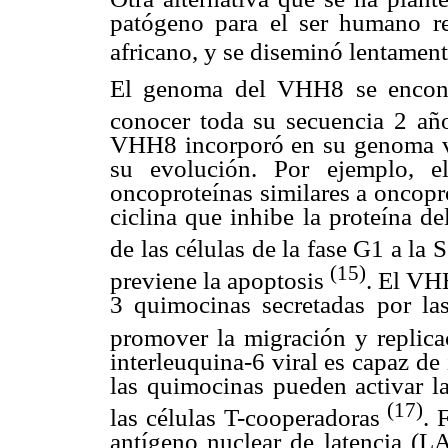
patógeno para el ser humano re
africano, y se diseminó lentamen
El genoma del VHH8 se encont
conocer toda su secuencia 2 añ
VHH8 incorporó en su genoma va
su evolución. Por ejemplo, e
oncoproteínas similares a oncopr
ciclina que inhibe la proteína de
de las células de la fase G1 a la 
(15)
previene la apoptosis
. El VH
3 quimocinas secretadas por las
promover la migración y replica
interleuquina-6 viral es capaz de 
las quimocinas pueden activar la
(17)
las células T-cooperadoras
. 
antígeno nuclear de latencia (L