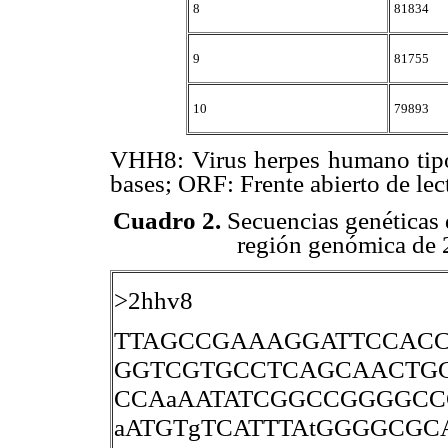
8
81834
9
81755
10
79893
VHH8: Virus herpes humano tipo
bases; ORF: Frente abierto de lec
Cuadro 2.
Secuencias genéticas 
región genómica de 
>2hhv8
TTAGCCGAAAGGATTCCACC
GGTCGTGCCTCAGCAACTG
CCAaAATATCGGCCGGGGCC
aATGTgTCATTTAtGGGGCG