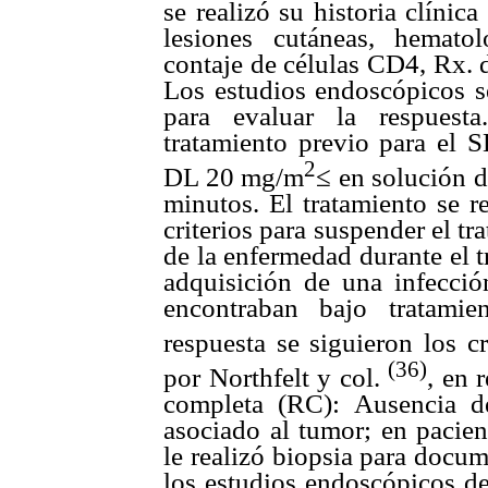
se realizó su historia clínic
lesiones cutáneas, hemato
contaje de células CD4, Rx. 
Los estudios endoscópicos se 
para evaluar la respuest
tratamiento previo para el S
2
DL 20 mg/m
≤ en solución 
minutos. El tratamiento se r
criterios para suspender el t
de la enfermedad durante el t
adquisición de una infección
encontraban bajo tratami
respuesta se siguieron los c
(36)
por Northfelt y col.
, en 
completa (RC): Ausencia d
asociado al tumor; en pacien
le realizó biopsia para docum
los estudios endoscópicos d