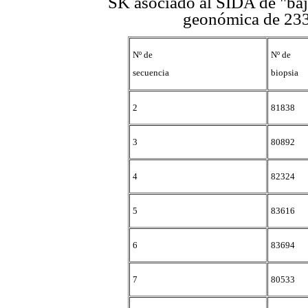
SK asociado al SIDA de "baj
geonómica de 233
Nº de
Nº de
secuencia
biopsia
2
81838
3
80892
4
82324
5
83616
6
83694
7
80533