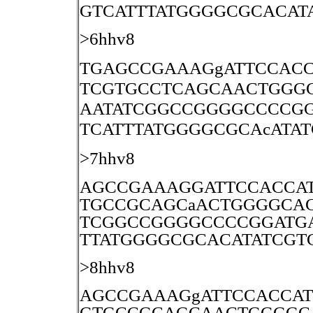
GTCATTTATGGGGCGCACA
>6hhv8
TGAGCCGAAAGgATTCCACC
TCGTGCCTCAGCAACTGGG
AATATCGGCCGGGGCCCCGG
TCATTTATGGGGCGCAcATA
>7hhv8
AGCCGAAAGGATTCCACCAT
TGCCGCAGCaACTGGGGCAC
TCGGCCGGGGCCCCGGATGA
TTATGGGGCGCACATATCG
>8hhv8
AGCCGAAAGgATTCCACCAT
GTGCCGCAGCAACTGGGGC