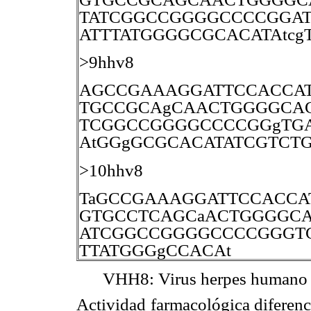
TATCGGCCGGGGCCCCGGAT
ATTTATGGGGCGCACATAtc
>9hhv8
AGCCGAAAGGATTCCACCAT
TGCCGCAgCAACTGGGGCAC
TCGGCCGGGGCCCCGGgTGAT
AtGGgGCGCACATATCGTCT
>10hhv8
TaGCCGAAAGGATTCCACCA
GTGCCTCAGCaACTGGGGCA
ATCGGCCGGGGCCCCGGGTG
TTATGGGgCCACAt
VHH8: Virus herpes humano ti
Actividad farmacológica diferenc