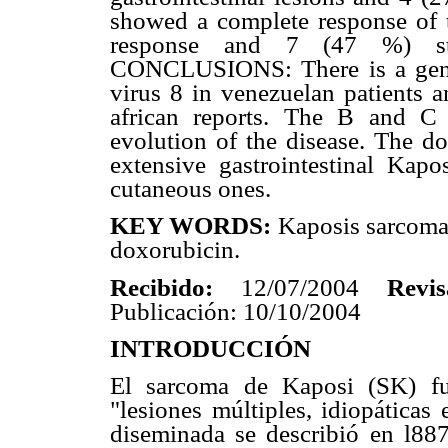
showed a complete response of t
response and 7 (47 %) sta
CONCLUSIONS: There is a gene
virus 8 in venezuelan patients a
african reports. The B and C 
evolution of the disease. The do
extensive gastrointestinal Kapo
cutaneous ones.
KEY WORDS:
Kaposis sarcom
doxorubicin.
Recibido:
12/07/2004
Revis
Publicación: 10/10/2004
INTRODUCCIÓN
El sarcoma de Kaposi (SK) fu
"lesiones múltiples, idiopáticas
diseminada se describió en l88