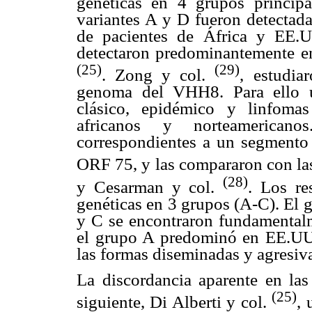
genéticas en 4 grupos princip
variantes A y D fueron detectada
de pacientes de África y EE.
detectaron predominantemente en 
(25)
(29)
. Zong y col.
, estudia
genoma del VHH8. Para ello u
clásico, epidémico y linfoma
africanos y norteamericano
correspondientes a un segmento
ORF 75, y las compararon con las
(28)
y Cesarman y col.
. Los re
genéticas en 3 grupos (A-C). El 
y C se encontraron fundamental
el grupo A predominó en EE.UU
las formas diseminadas y agresiva
La discordancia aparente en las 
(25)
siguiente, Di Alberti y col.
,