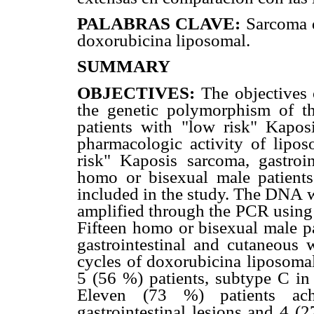
PALABRAS CLAVE:
Sarcoma d
doxorubicina liposomal.
SUMMARY
OBJECTIVES:
The objectives o
the genetic polymorphism of t
patients with "low risk" Kaposi
pharmacologic activity of lipos
risk" Kaposis sarcoma, gastroi
homo or bisexual male patients
included in the study. The DNA w
amplified through the PCR using
Fifteen homo or bisexual male pa
gastrointestinal and cutaneous 
cycles of doxorubicina liposoma
5 (56 %) patients, subtype C in
Eleven (73 %) patients ac
gastrointestinal lesions and 4 (