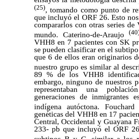
(25)
, tomando como punto de re
que incluyó el ORF 26. Esto nos 
compararlos con otras series de
(40
mundo. Caterino-de-Araujo
VHH8 en 7 pacientes con SK pro
se pueden clasificar en el subtip
que 6 de ellos eran originarios d
nuestro grupo es similar al desc
89 % de los VHH8 identificad
embargo, ninguno de nuestros pa
representaban una població
generaciones de inmigrantes e
indígena autóctona. Fouchard
genéticas del VHH8 en 17 pacien
Central, Occidental y Guayana Fr
233- pb que incluyó el ORF 26,
subtipos B y C, similar a los r