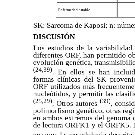
Enfermedad estable
-
SK: Sarcoma de Kaposi; n: número
DISCUSIÓN
Los estudios de la variabilidad
diferentes ORF, han permitido ob
evolución genética, transmisibil
(24,39)
. En ellos se han inclui
formas clínicas del SK proveni
ORF utilizados más frecuentement
nucleótidos, y permitir las clasi
(25,29)
(39)
. Otros autores
, consid
polimorfismo genético, otras reg
en ambos extremos del genoma de
de lectura ORFK1 y el ORFK5. No
ensayos la metodología descrit