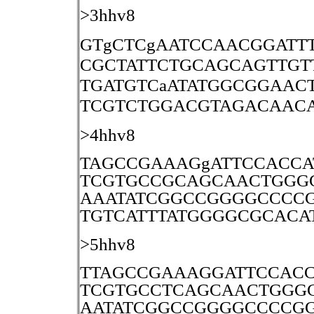
>3hhv8
GTgCTCgAATCCAACGGATT
CGCTATTCTGCAGCAGTTGT
TGATGTCaATATGGCGGAAC
TCGTCTGGACGTAGACAAC
>4hhv8
TAGCCGAAAGgATTCCACCA
TCGTGCCGCAGCAACTGGG
AAATATCGGCCGGGGCCCCG
TGTCATTTATGGGGCGCAC
>5hhv8
TTAGCCGAAAGGATTCCACC
TCGTGCCTCAGCAACTGGGG
AATATCGGCCGGGGCCCCGG