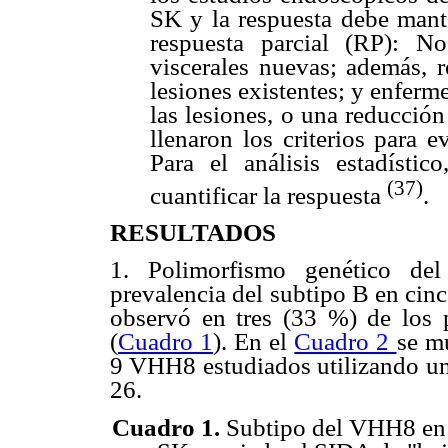
SK y la respuesta debe mant
respuesta parcial (RP): N
viscerales nuevas; además, 
lesiones existentes; y enfer
las lesiones, o una reducció
llenaron los criterios para e
Para el análisis estadístic
(37)
cuantificar la respuesta
.
RESULTADOS
1. Polimorfismo genético de
prevalencia del subtipo B en cinc
observó en tres (33 %) de los 
(
Cuadro 1
). En el
Cuadro 2
se mu
9 VHH8 estudiados utilizando u
26.
Cuadro 1.
Subtipo del VHH8 en n