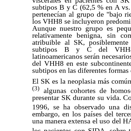
viscerales en pacientes con SK
subtipos B y C (62,5 % en A vs.
pertenecían al grupo de "bajo ri
los VHH8 se incluyeron predomin
Aunque nuestro grupo es pequ
relativamente benigna, sin c
atribuible al SK, posiblemente
subtipos B y C del VHH8.
latinoamericanos serán necesario
del VHH8 en este subcontinente 
subtipos en las diferentes formas 
El SK es la neoplasia más común
(3)
algunas cohortes de homos
presentar SK durante su vida. C
1996, se ha observado una d
embargo, en los países del ter
una manera extensa el uso del H
los pacientes con SIDA, sobre 