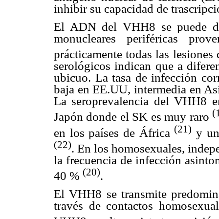
inhibir su capacidad de trascripci
El ADN del VHH8 se puede det
monucleares periféricas pro
prácticamente todas las lesione
serológicos indican que a difere
ubicuo. La tasa de infección cor
baja en EE.UU, intermedia en Asi
La seroprevalencia del VHH8 e
(
Japón donde el SK es muy raro
(21)
en los países de África
y un 
(22)
. En los homosexuales, indepe
la frecuencia de infección asint
(20)
40 %
.
El VHH8 se transmite predomina
través de contactos homosexual