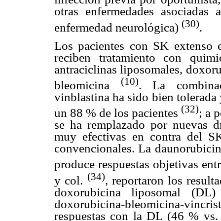
otras enfermedades asociadas a
(30)
enfermedad neurológica)
.
Los pacientes con SK extenso e
reciben tratamiento con quimi
antraciclinas liposomales, doxorub
(10)
bleomicina
. La combinac
vinblastina ha sido bien tolerada
(32)
un 88 % de los pacientes
; a 
se ha remplazado por nuevas dr
muy efectivas en contra del SK
convencionales. La daunorubicin
produce respuestas objetivas en
(34)
y col.
, reportaron los resul
doxorubicina liposomal (DL
doxorubicina-bleomicina-vincri
respuestas con la DL (46 % vs.