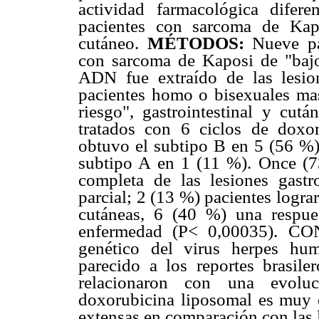
actividad farmacológica difer
pacientes con sarcoma de Kapos
cutáneo.
MÉTODOS:
Nueve pa
con sarcoma de Kaposi de "bajo 
ADN fue extraído de las lesio
pacientes homo o bisexuales ma
riesgo", gastrointestinal y cut
tratados con 6 ciclos de doxo
obtuvo el subtipo B en 5 (56 %) 
subtipo A en 1 (11 %). Once (7
completa de las lesiones gastr
parcial; 2 (13 %) pacientes logra
cutáneas, 6 (40 %) una respues
enfermedad (P< 0,00035). CO
genético del virus herpes hu
parecido a los reportes brasil
relacionaron con una evolu
doxorubicina liposomal es muy ef
extensas en comparación con las 