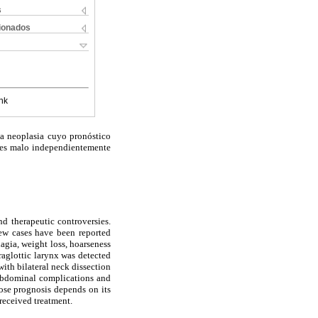
s
cionados
nk
va neoplasia cuyo pronóstico
o es malo independientemente
 therapeutic controversies.
few cases have been reported
agia, weight loss, hoarseness
raglottic larynx was detected
th bilateral neck dissection
 abdominal complications and
ose prognosis depends on its
 received treatment.