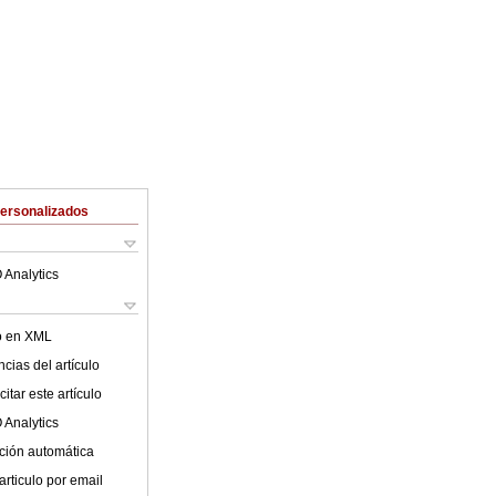
Personalizados
 Analytics
lo en XML
cias del artículo
itar este artículo
 Analytics
ción automática
articulo por email