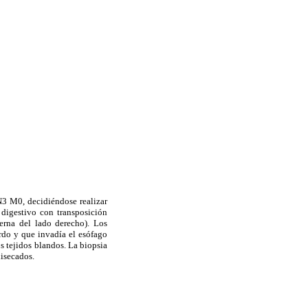
N3 M0, decidiéndose realizar
 digestivo con transposición
terna del lado derecho). Los
rdo y que invadía el esófago
os tejidos blandos. La biopsia
disecados.