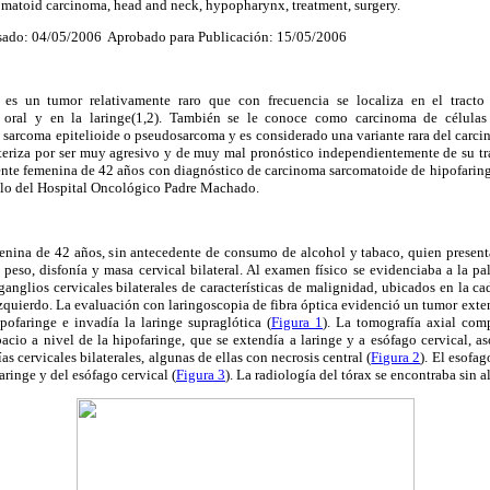
omatoid carcinoma, head and neck, hypopharynx, treatment, surgery.
ado: 04/05/2006 Aprobado para Publicación: 15/05/2006
es un tumor relativamente raro que con frecuencia se localiza en el tracto 
 oral y en la laringe(1,2). También se le conoce como carcinoma de células 
 sarcoma epitelioide o pseudosarcoma y es considerado una variante rara del carci
cteriza por ser muy agresivo y de muy mal pronóstico independientemente de su tr
iente femenina de 42 años con diagnóstico de carcinoma sarcomatoide de hipofaring
llo del Hospital Oncológico Padre Machado.
menina de 42 años, sin antecedente de consumo de alcohol y tabaco, quien present
e peso, disfonía y masa cervical bilateral. Al examen físico se evidenciaba a la pa
anglios cervicales bilaterales de características de malignidad, ubicados en la 
quierdo. La evaluación con laringoscopia de fibra óptica evidenció un tumor exte
pofaringe e invadía la laringe supraglótica (
Figura 1
). La tomografía axial com
cio a nivel de la hipofaringe, que se extendía a laringe y a esófago cervical, a
s cervicales bilaterales, algunas de ellas con necrosis central (
Figura 2
). El esofa
faringe y del esófago cervical (
Figura 3
). La radiología del tórax se encontraba sin a