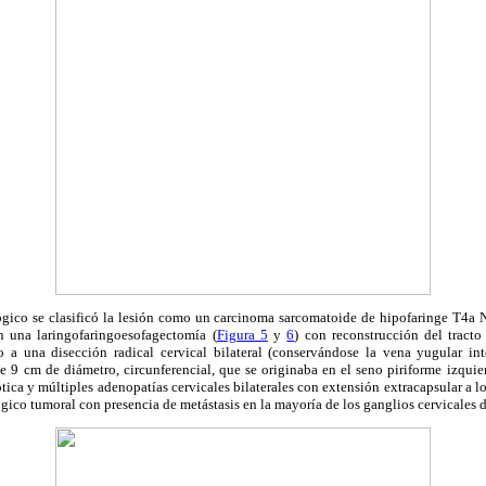
ógico se clasificó la lesión como un carcinoma sarcomatoide de hipofaringe T4a 
en una laringofaringoesofagectomía (
Figura 5
y
6
) con reconstrucción del tracto
do a una disección radical cervical bilateral (conservándose la vena yugular in
e 9 cm de diámetro, circunferencial, que se originaba en el seno piriforme izquie
ótica y múltiples adenopatías cervicales bilaterales con extensión extracapsular a l
ógico tumoral con presencia de metástasis en la mayoría de los ganglios cervicales 