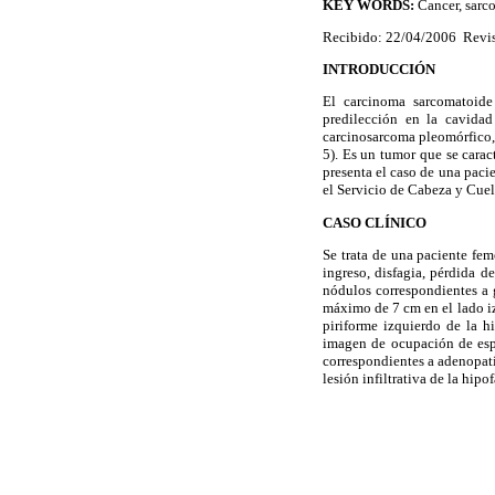
KEY WORDS:
Cancer, sarc
Recibido: 22/04/2006 Revis
INTRODUCCIÓN
El carcinoma sarcomatoide 
predilección en la cavidad
carcinosarcoma pleomórfico,
5). Es un tumor que se cara
presenta el caso de una pac
el Servicio de Cabeza y Cue
CASO CLÍNICO
Se trata de una paciente fe
ingreso, disfagia, pérdida d
nódulos correspondientes a g
máximo de 7 cm en el lado iz
piriforme izquierdo de la hi
imagen de ocupación de espa
correspondientes a adenopatía
lesión infiltrativa de la hipo