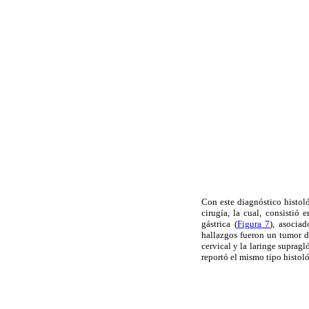
Con este diagnóstico histol
cirugía, la cual, consistió 
gástrica (
Figura 7
), asocia
hallazgos fueron un tumor d
cervical y la laringe supragl
reportó el mismo tipo histol