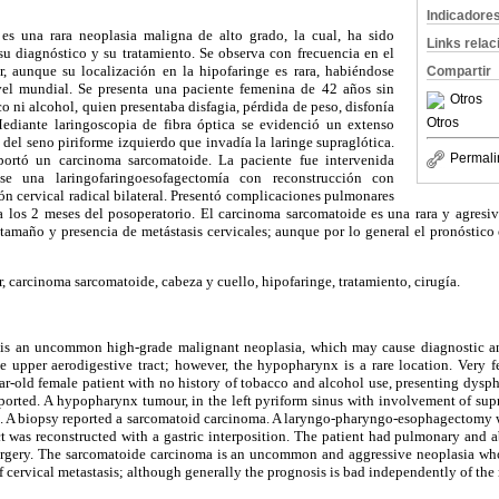
Indicadore
es una rara neoplasia maligna de alto grado, la cual, ha sido
Links rela
su diagnóstico y su tratamiento. Se observa con frecuencia en el
or, aunque su localización en la hipofaringe es rara, habiéndose
Compartir
vel mundial. Se presenta una paciente femenina de 42 años sin
Otros
o ni alcohol, quien presentaba disfagia, pérdida de peso, disfonía
Otros
Mediante laringoscopia de fibra óptica se evidenció un extenso
 del seno piriforme izquierdo que invadía la laringe supraglótica.
Permali
portó un carcinoma sarcomatoide. La paciente fue intervenida
ose una laringofaringoesofagectomía con reconstrucción con
ón cervical radical bilateral. Presentó complicaciones pulmonares
a los 2 meses del posoperatorio. El carcinoma sarcomatoide es una rara y agresi
 tamaño y presencia de metástasis cervicales; aunque por lo general el pronóstic
, carcinoma sarcomatoide, cabeza y cuello, hipofaringe, tratamiento, cirugía.
is an uncommon high-grade malignant neoplasia, which may cause diagnostic and
he upper aerodigestive tract; however, the hypopharynx is a rare location. Very 
ar-old female patient with no history of tobacco and alcohol use, presenting dysph
eported. A hypopharynx tumour, in the left pyriform sinus with involvement of sup
e. A biopsy reported a sarcomatoid carcinoma. A laryngo-pharyngo-esophagectomy wi
t was reconstructed with a gastric interposition. The patient had pulmonary and
urgery. The sarcomatoide carcinoma is an uncommon and aggressive neoplasia wh
f cervical metastasis; although generally the prognosis is bad independently of the