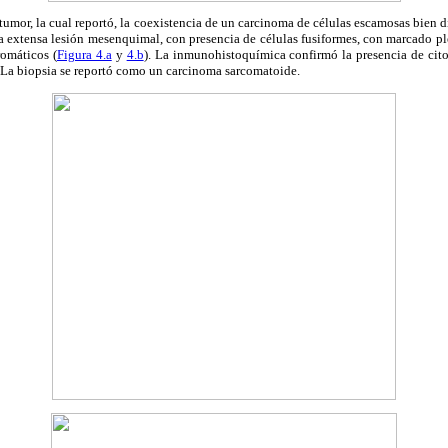
 tumor, la cual reportó, la coexistencia de un carcinoma de células escamosas bien 
a extensa lesión mesenquimal, con presencia de células fusiformes, con marcado pl
romáticos (
Figura 4.a
y
4.b
). La inmunohistoquímica confirmó la presencia de cit
 La biopsia se reportó como un carcinoma sarcomatoide.