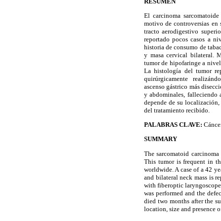
RESUMEN
El carcinoma sarcomatoide 
motivo de controversias en 
tracto aerodigestivo superi
reportado pocos casos a ni
historia de consumo de tabac
y masa cervical bilateral. 
tumor de hipofaringe a nivel
La histología del tumor re
quirúrgicamente realizánd
ascenso gástrico más disecci
y abdominales, falleciendo 
depende de su localización,
del tratamiento recibido.
PALABRAS CLAVE:
Cáncer
SUMMARY
The sarcomatoid carcinoma 
This tumor is frequent in t
worldwide. A case of a 42 ye
and bilateral neck mass is r
with fiberoptic laryngoscop
was performed and the defec
died two months after the s
location, size and presence o