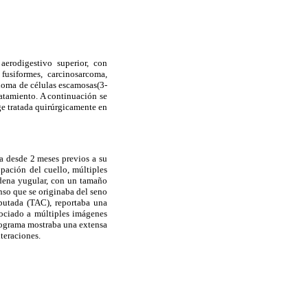
aerodigestivo superior, con
fusiformes, carcinosarcoma,
noma de células escamosas(3-
atamiento. A continuación se
e tratada quirúrgicamente en
a desde 2 meses previos a su
lpación del cuello, múltiples
cadena yugular, con un tamaño
nso que se originaba del seno
putada (TAC), reportaba una
sociado a múltiples imágenes
gograma mostraba una extensa
lteraciones.