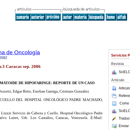
na de Oncología
Servicios 
0582
Revista
 n.3 Caracas sep. 2006
SciELO
Articulo
ATOIDE DE HIPOFARINGE: REPORTE DE UN CASO
Articu
ezzetti, Edgar Brito, Esteban Garriga, Cristians González
Referen
 CUELLO DEL HOSPITAL ONCOLÓGICO PADRE MACHADO,
Como c
SciELO
. Liuzzi Servicio de Cabeza y Cuello. Hospital Oncológico Padre
lvo Lairet, Urb. Los Castaños, Caracas, Venezuela. E-Mail:
Traduc
Enviar 