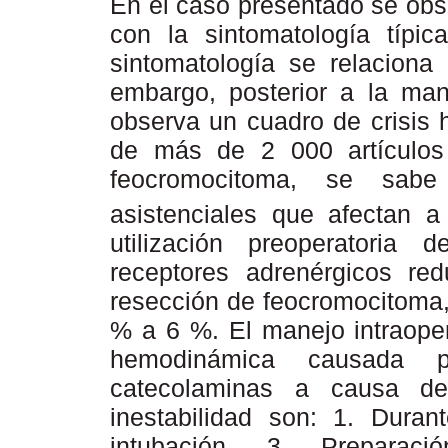
En el caso presentado se obs
con la sintomatología típi
sintomatología se relaciona
embargo, posterior a la mani
observa un cuadro de crisis h
de más de 2 000 artículos 
feocromocitoma, se sab
asistenciales que afectan a 
utilización preoperatoria
receptores adrenérgicos red
resección de feocromocitoma,
% a 6 %. El manejo intraoper
hemodinámica causada p
catecolaminas a causa d
inestabilidad son: 1. Duran
intubación. 3. Preparaci