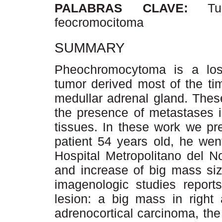
PALABRAS CLAVE:
T
feocromocitoma
SUMMARY
Pheochromocytoma is a los
tumor derived most of the ti
medullar adrenal gland. These
the presence of metastases i
tissues. In these work we pr
patient 54 years old, he wen
Hospital Metropolitano del N
and increase of big mass siz
imagenologic studies report
lesion: a big mass in right 
adrenocortical carcinoma, the