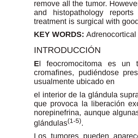
remove all the tumor. Howeve
and histopathology report
treatment is surgical with good
KEY WORDS:
Adrenocortica
INTRODUCCIÓN
E
l feocromocitoma es un 
cromafines, pudiéndose pres
usualmente ubicado en
el interior de la glándula sup
que provoca la liberación ex
norepinefrina, aunque alguna
(1-5)
glándulas
.
Los tumores pueden aparec