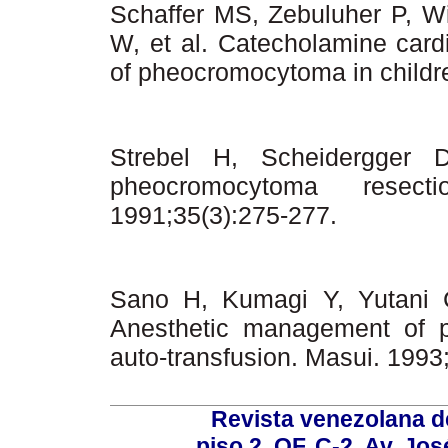
Schaffer MS, Zebuluher P, W
W, et al.
Catecholamine card
of pheocromocytoma in childre
Strebel H, Scheidergger D.
pheocromocytoma resec
1991;35(3):275-277.
Sano H, Kumagi Y, Yutani
Anesthetic management of p
auto-transfusion. Masui. 1993
Revista venezolana de
piso 2, OF. C-2, Av. Jo