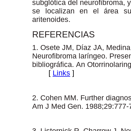
subglótica del neurofibroma,
se localizan en el área s
aritenoides.
REFERENCIAS
1. Osete JM, Díaz JA, Medina
Neurofibroma laríngeo. Presen
bibliográfica.
An Otorrinolarin
[
Links
]
2. Cohen MM. Further diagnos
Am J Med Gen. 1988;29:777-
3. Listernick R, Charrow J. Ne