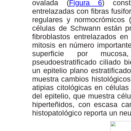
ovalada (
Figura 6
) cons
entrelazadas con fibras fusif
regulares y normocrómicos 
células de Schwann están pr
fibroblastos entrelazados en
mitosis en número importante
superficie por mucosa
pseudoestratificado ciliado bi
un epitelio plano estratificad
muestra cambios histológicos
atipias citológicas en célula
del epitelio, que muestra cé
hiperteñidos, con escasa can
histopatológico reporta un n