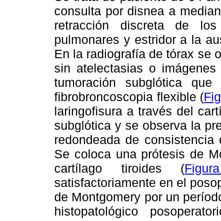
consulta por disnea a median
retracción discreta de lo
pulmonares y estridor a la aus
En la radiografía de tórax se 
sin atelectasias o imágenes
tumoración subglótica qu
fibrobroncoscopia flexible (
Fi
laringofisura a través del car
subglótica y se observa la p
redondeada de consistencia d
Se coloca una prótesis de Mo
cartílago tiroides (
Figu
satisfactoriamente en el posop
de Montgomery por un períod
histopatológico posoperat