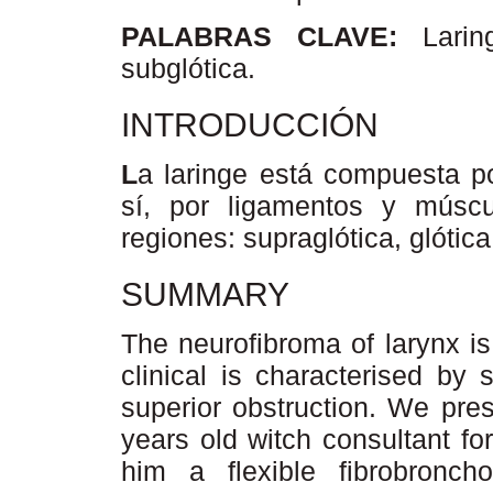
PALABRAS CLAVE:
Larin
subglótica.
INTRODUCCIÓN
L
a laringe está compuesta po
sí, por ligamentos y músc
regiones: supraglótica, glótica
SUMMARY
The neurofibroma of larynx is
clinical is characterised by
superior obstruction. We pre
years old witch consultant fo
him a flexible fibrobronc