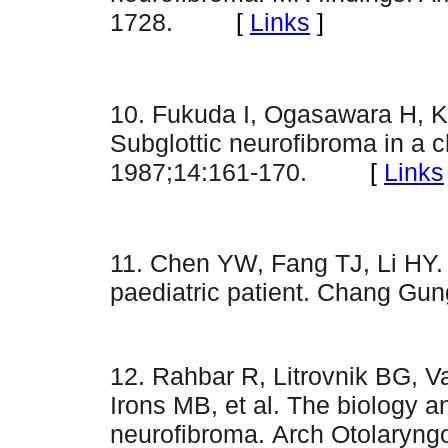
1728.
[
Links
]
10. Fukuda I, Ogasawara H, K
Subglottic neurofibroma in a ch
1987;14:161-170.
[
Links
11. Chen YW, Fang TJ, Li HY. 
paediatric patient.
Chang Gu
12. Rahbar R, Litrovnik BG,
Irons MB, et al. The biology 
neurofibroma.
Arch Otolaryng