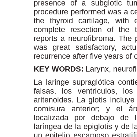
presence of a subglotic tu
procedure performed was a ce
the thyroid cartilage, with
complete resection of the t
reports a neurofibroma. The p
was great satisfactory, actu
recurrence after five years of
KEY WORDS:
Larynx, neurofi
La laringe supraglótica conti
falsas, los ventrículos, los
aritenoides. La glotis incluy
comisura anterior; y el á
localizada por debajo de l
laríngea de la epiglotis y de 
un epitelio escamoso estratif