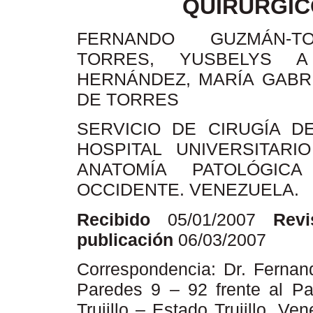
QUIRÚRGI
FERNANDO GUZMÁN-T
TORRES, YUSBELYS 
HERNÁNDEZ, MARÍA GABR
DE TORRES
SERVICIO DE CIRUGÍA D
HOSPITAL UNIVERSITAR
ANATOMÍA PATOLÓGI
OCCIDENTE. VENEZUELA.
Recibido
05/01/2007
Revi
publicación
06/03/2007
Correspondencia: Dr. Ferna
Paredes 9 – 92 frente al Pal
Trujillo – Estado Trujillo. V