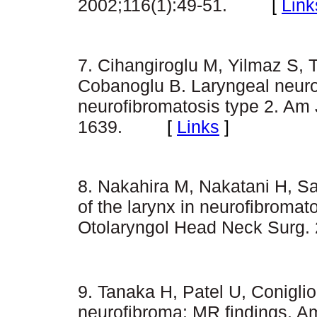
2002;116(1):49-51.
[
Link
7. Cihangiroglu M, Yilmaz S, 
Cobanoglu B. Laryngeal neuro
neurofibromatosis type 2. Am 
1639.
[
Links
]
8. Nakahira M, Nakatani H, 
of the larynx in neurofibroma
Otolaryngol Head Neck Surg.
9. Tanaka H, Patel U, Coniglio
neurofibroma: MR findings. Am