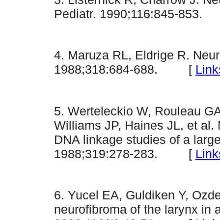
Pediatr. 1990;116:845-853.
4. Maruza RL, Eldrige R. Neur
1988;318:684-688.
[
Link
5. Werteleckio W, Rouleau G
Williams JP, Haines JL, et al.
DNA linkage studies of a larg
1988;319:278-283.
[
Link
6. Yucel EA, Guldiken Y, Ozde
neurofibroma of the larynx in a