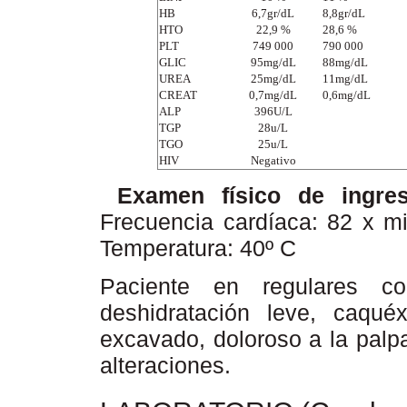
HB
6,7gr/dL
8,8gr/dL
HTO
22,9 %
28,6 %
PLT
749 000
790 000
GLIC
95mg/dL
88mg/dL
UREA
25mg/dL
11mg/dL
CREAT
0,7mg/dL
0,6mg/dL
ALP
396U/L
TGP
28u/L
TGO
25u/L
HIV
Negativo
Examen físico de ingre
Frecuencia cardíaca: 82 x mi
Temperatura: 40º C
Paciente en regulares co
deshidratación leve, caqu
excavado, doloroso a la palpa
alteraciones.