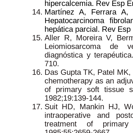
hipercalcemia. Rev Esp En
Martínez A, Ferrara A,
Hepatocarcinoma fibrola
hepática parcial. Rev Esp
Aller R, Moreira V, Be
Leiomiosarcoma de ve
diagnóstica y terapéutic
710.
Das Gupta TK, Patel MK,
chemotherapy as an adjuvan
of primary soft tissue
1982;19:139-144.
Suit HD, Mankin HJ, W
intraoperative and post
treatment of primar
1985;55:2659-2667.