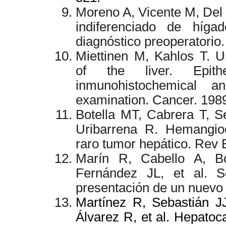
Moreno A, Vicente M, Del
indiferenciado de híg
diagnóstico preoperatorio.
Miettinen M, Kahlos T. U
of the liver. Epit
inmunohistochemical a
examination.
Cancer. 198
Botella MT, Cabrera T, S
Uribarrena R. Hemangioe
raro tumor hepático. Rev 
Marín R, Cabello A, B
Fernández JL, et al. S
presentación de un nuevo 
Martínez R, Sebastián J
Álvarez R, et al. Hepato