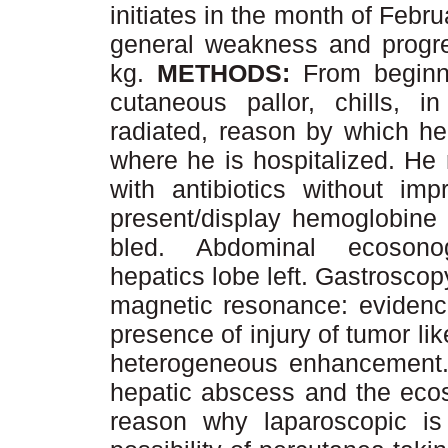
initiates in the month of Febr
general weakness and progres
kg.
METHODS:
From beginn
cutaneous pallor, chills, i
radiated, reason by which he c
where he is hospitalized. He
with antibiotics without im
present/display hemoglobine 
bled. Abdominal ecosono
hepatics lobe left. Gastrosc
magnetic resonance: evidenc
presence of injury of tumor lik
heterogeneous enhancement. 
hepatic abscess and the ecos
reason why laparoscopic is