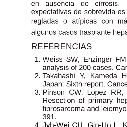
en ausencia de cirrosis. 
expectativas de sobrevida es
regladas o atípicas con 
algunos casos trasplante hepá
REFERENCIAS
Weiss SW, Enzinger FM. 
analysis of 200 cases.
Can
Takahashi Y, Kameda H,
Japan: Sixth report.
Cance
Pinson CW, Lopez RR, I
Resection of primary hep
fibrosarcoma and leiomy
391.
Jyh-Wei CH, Gin-Ho L, 