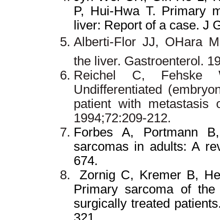
P, Hui-Hwa T. Primary ma
liver: Report of a case. J
Alberti-Flor JJ, OHara 
the liver.
Gastroenterol. 1
Reichel C, Fehske 
Undifferentiated (embryon
patient with metastasis
1994;72:209-212.
Forbes A, Portmann B,
sarcomas in adults: A re
674.
Zornig C, Kremer B, He
Primary sarcoma of the l
surgically treated patient
321.