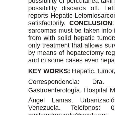
possibility of percutanea taki
possibility discards off. Le
reports Hepatic Leiomiosarcom
satisfactorily.
CONCLUSION
sarcomas must be taken into in
from with solid hepatic tumor
only treatment that allows sur
by means of hepatectomy regu
and in some cases even hepati
KEY WORKS:
Hepatic, tumor
Correspondencia: Dra
Gastroenterología. Hospital Mi
Ángel Lamas. Urbanizació
Venezuela. Teléfonos: 0