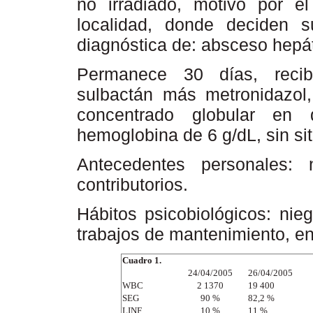
no irradiado, motivo por el
localidad, donde deciden s
diagnóstica de: absceso hepát
Permanece 30 días, recibi
sulbactán más metronidazol, 
concentrado globular en 
hemoglobina de 6 g/dL, sin si
Antecedentes personales
: 
contributorios.
Hábitos psicobiológicos: nie
trabajos de mantenimiento, e
Cuadro 1.
24/04/2005
26/04/2005
WBC
2 1370
19 400
SEG
90 %
82,2 %
LINF
10 %
11 %