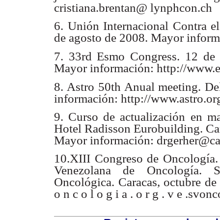
cristiana.brentan@
lynphcon.ch
6. Unión Internacional Contra 
de agosto
de 2008. Mayor informa
7. 33rd Esmo Congress. 12 de
Mayor
información: http://www.
8. Astro 50th Anual meeting. De
información: http://www.astro.or
9. Curso de actualización en m
Hotel
Radisson Eurobuilding. Car
Mayor
información: drgerher@ca
10.XIII Congreso de Oncología
Venezolana de
Oncología. 
Oncológica. Caracas, octubre
de
o n c o l o g i a . o r g . v e .sv