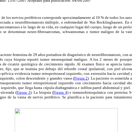
ado: 13/07/2007 Aceptado para publicación: 04/09/2007
 de los nervios periféricos corresponde aproximadamente al 10 % de todos los sar
asociada a neurofibromatosis múltiple, o enfermedad de Von Recklinghausen. En 
arcomatosos a lo largo de su vida, en cualquier lugar del cuerpo, luego de un prol
es se denominan neuro-fibrosarcomas, schwannomas o tumor maligno de la vaina
aciente femenina de 29 años portadora de diagnóstico de neurofibromatosis, con a
do cuya biopsia reportó tumor mesenquimal maligno. A los 2 meses de posope
de cicatriz quirúrgica de crecimiento rápido. Al examen físico se aprecia tumo
, fijo, que se insinúa por debajo del reborde costal ipsilateral, con piel ulcera
pélvica evidencia tumor retroperitoneal izquierdo, con extensión hacia cavidad 
izquierdo, colon descendente y grandes vasos (
Figura 2
). La paciente es sometida 
traoperatorio tumor retroperitoneal izquierdo con crecimiento hacia cavidad ab
r izquierdo, que llega hasta cúpula diafragmática e infiltra pared abdominal y piel.
ulcerada (
Figura 3
). La biopsia (
Figura 4
) e inmunohistoquímica con proteína S
no de la vaina de nervio periférico. Se planifica a la paciente para tratamient