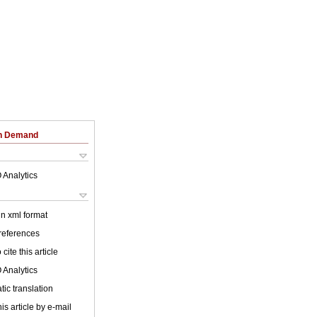
on Demand
 Analytics
 in xml format
 references
cite this article
 Analytics
ic translation
is article by e-mail