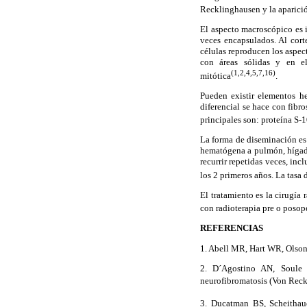
Recklinghausen y la aparici
El aspecto macroscópico es 
veces encapsulados. Al cort
células reproducen los aspec
con áreas sólidas y en el
(1,2,4,5,7,16)
mitótica
.
Pueden existir elementos h
diferencial se hace con fib
principales son: proteína S
La forma de diseminación es 
hematógena a pulmón, hígado 
recurrir repetidas veces, inc
los 2 primeros años. La tasa 
El tratamiento es la cirugía
con radioterapia pre o posope
REFERENCIAS
1. Abell MR, Hart WR, Olson
2. D´Agostino AN, Soule E
neurofibromatosis (Von Reck
3. Ducatman BS, Scheithaue