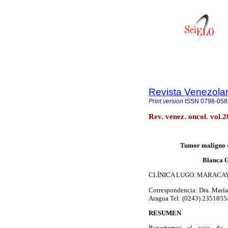
Revista Venezola
Print version
ISSN
0798-058
Rev. venez. oncol. vol.
Tumor maligno de
Blanca G
CLÍNICA LUGO. MARACAY
Correspondencia: Dra. María 
Aragua Tel: (0243) 2351855
RESUMEN
Reportamos el caso de 