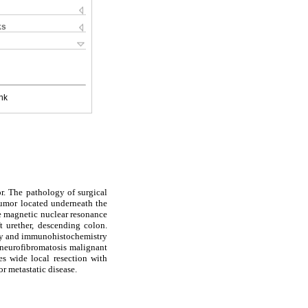
ks
nk
or. The pathology of surgical
umor located underneath the
he magnetic nuclear resonance
t urether, descending colon.
ogy and immunohistochemistry
 neurofibromatosis malignant
s wide local resection with
r metastatic disease.