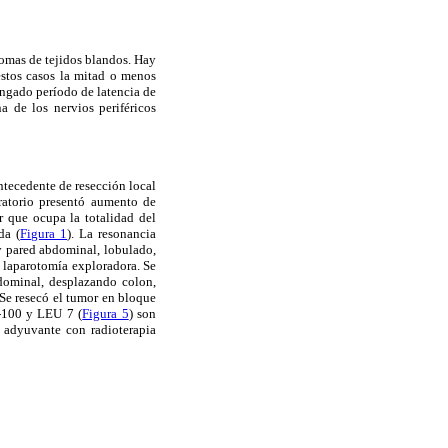
comas de tejidos blandos. Hay
estos casos la mitad o menos
ongado período de latencia de
 de los nervios periféricos
ntecedente de resección local
ratorio presentó aumento de
r que ocupa la totalidad del
da (
Figura 1
). La resonancia
y pared abdominal, lobulado,
a laparotomía exploradora. Se
dominal, desplazando colon,
 Se resecó el tumor en bloque
-100 y LEU 7 (
Figura 5
) son
o adyuvante con radioterapia