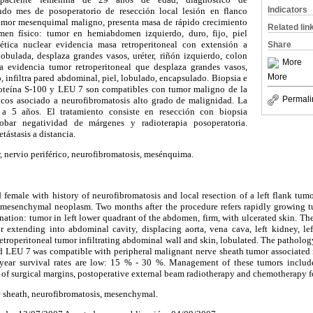
Indicators
ndo mes de posoperatorio de resección local lesión en flanco
tumor mesenquimal maligno, presenta masa de rápido crecimiento
Related lin
amen físico: tumor en hemiabdomen izquierdo, duro, fijo, piel
tica nuclear evidencia masa retroperitoneal con extensión a
Share
obulada, desplaza grandes vasos, uréter, riñón izquierdo, colon
More
a evidencia tumor retroperitoneal que desplaza grandes vasos,
More
o, infiltra pared abdominal, piel, lobulado, encapsulado. Biopsia e
teína S-100 y LEU 7 son compatibles con tumor maligno de la
Permali
ricos asociado a neurofibromatosis alto grado de malignidad. La
 5 años. El tratamiento consiste en resección con biopsia
robar negatividad de márgenes y radioterapia posoperatoria.
tástasis a distancia.
 nervio periférico, neurofibromatosis, mesénquima.
 female with history of neurofibromatosis and local resection of a left flank tum
 mesenchymal neoplasm. Two months after the procedure refers rapidly growing t
ination: tumor in left lower quadrant of the abdomen, firm, with ulcerated skin. T
or extending into abdominal cavity, displacing aorta, vena cava, left kidney, lef
retroperitoneal tumor infiltrating abdominal wall and skin, lobulated. The pathol
nd LEU 7 was compatible with peripheral malignant nerve sheath tumor associated
 year survival rates are low: 15 % - 30 %. Management of these tumors include
n of surgical margins, postoperative external beam radiotherapy and chemotherapy fo
e sheath, neurofibromatosis, mesenchymal.