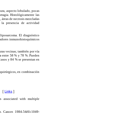
ura, aspecto lobulado, pocas
rragia. Histológicamente las
, áreas de necrosis mezcladas
 la presencia de actividad
liposarcoma. El diagnóstico
rcadores inmunohistoquímicos
uras vecinas; también por vía
ila entre 58 % y 78 %. Pueden
s casos y 84 % se presentan en
s quirúrgicos, en combinación
[
Links
]
s associated with multiple
n. Cancer. 1984;54(6):1049-