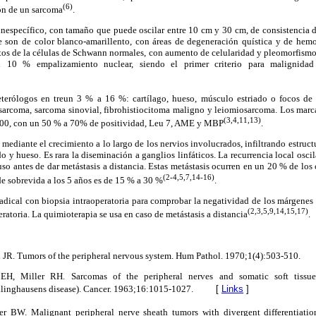
(6)
ón de un sarcoma
.
inespecífico, con tamaño que puede oscilar entre 10 cm y 30 cm, de consistencia d
e son de color blanco-amarillento, con áreas de degeneración quística y de hemo
tos de la células de Schwann normales, con aumento de celularidad y pleomorfismo
 10 % empalizamiento nuclear, siendo el primer criterio para malignidad
eterólogos en treun 3 % a 16 %: cartílago, hueso, músculo estriado o focos de 
rosarcoma, sarcoma sinovial, fibrohistiocitoma maligno y leiomiosarcoma. Los ma
(3,4,11,13)
-100, con un 50 % a 70% de positividad, Leu 7, AME y MBP
.
mediante el crecimiento a lo largo de los nervios involucrados, infiltrando estruct
y hueso. Es rara la diseminación a ganglios linfáticos. La recurrencia local osc
luso antes de dar metástasis a distancia. Estas metástasis ocurren en un 20 % de lo
(2-4,5,7,14-16)
de sobrevida a los 5 años es de 15 % a 30 %
.
 radical con biopsia intraoperatoria para comprobar la negatividad de los márgene
(2,3,5,9,14,15,17)
ratoria. La quimioterapia se usa en caso de metástasis a distancia
.
 JR. Tumors of the peripheral nervous system. Hum Pathol. 1970;1(4):503-510.
H, Miller RH. Sarcomas of the peripheral nerves and somatic soft tissue
linghausens disease). Cancer. 1963;16:1015-1027.
[
Links
]
r BW. Malignant peripheral nerve sheath tumors with divergent differentiatio