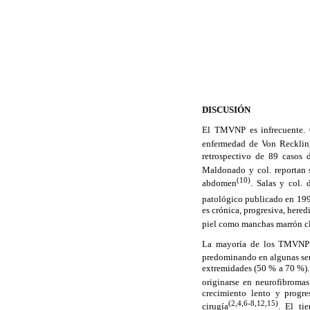
DISCUSIÓN
El TMVNP es infrecuente. C
enfermedad de Von Reckling
retrospectivo de 89 casos 
Maldonado y col. reportan s
(10)
abdomen
. Salas y col. 
patológico publicado en 199
es crónica, progresiva, here
piel como manchas marrón c
La mayoría de los TMVNP s
predominando en algunas seri
extremidades (50 % a 70 %).
originarse en neurofibromas 
crecimiento lento y progr
(2,4,6-8,12,15)
cirugía
. El ti