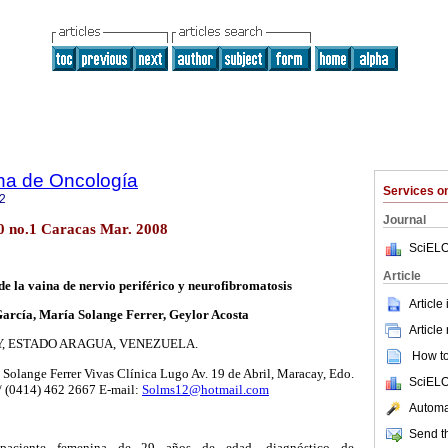
na de Oncología
Services 
2
Journal
20 no.1 Caracas Mar. 2008
SciELO
Article
 la vaina de nervio periférico y neurofibromatosis
Article
arcía, María Solange Ferrer, Geylor Acosta
Article
, ESTADO ARAGUA, VENEZUELA.
How to 
Solange Ferrer Vivas Clínica Lugo Av. 19 de Abril, Maracay, Edo.
SciELO
/ (0414) 462 2667 E-mail:
Solms12@hotmail.com
Automat
Send th
paciente femenina de 29 años de edad, diagnóstico de