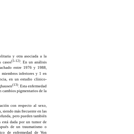
itaria y otra asociada a la
(5-12)
s casos
. En un análisis
Machado entre 1976 y 1988,
n miembros inferiores y 1 en
ncia, en un estudio clínico-
(13)
nghausen
. Esta enfermedad
on cambios pigmentarios de la
ción con respecto al sexo,
n, siendo más frecuente en las
rofunda, pero pueden también
es está dada por un tumor de
espués de un traumatismo o
stico de enfermedad de Von