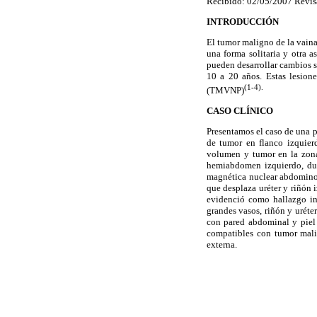
Recibido: 02/05/2007 Revis
INTRODUCCIÓN
El tumor maligno de la vaina
una forma solitaria y otra 
pueden desarrollar cambios s
10 a 20 años. Estas lesion
(1-4).
(TMVNP)
CASO CLÍNICO
Presentamos el caso de una p
de tumor en flanco izquier
volumen y tumor en la zona 
hemiabdomen izquierdo, duro
magnética nuclear abdomino-
que desplaza uréter y riñón 
evidenció como hallazgo in
grandes vasos, riñón y uréte
con pared abdominal y piel 
compatibles con tumor malig
externa.