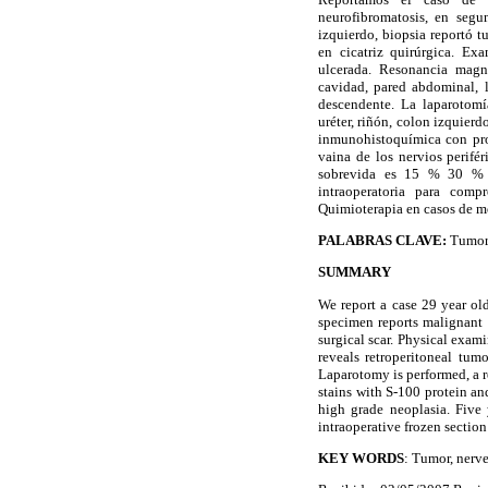
neurofibromatosis, en segu
izquierdo, biopsia reportó 
en cicatriz quirúrgica. Ex
ulcerada. Resonancia magné
cavidad, pared abdominal, l
descendente. La laparotomí
uréter, riñón, colon izquierd
inmunohistoquímica con pro
vaina de los nervios perifé
sobrevida es 15 % 30 % a
intraoperatoria para comp
Quimioterapia en casos de me
PALABRAS CLAVE:
Tumor,
SUMMARY
We report a case 29 year old
specimen reports malignant
surgical scar. Physical exam
reveals retroperitoneal tum
Laparotomy is performed, a 
stains with S-100 protein a
high grade neoplasia. Five
intraoperative frozen sectio
KEY WORDS
: Tumor, nerv