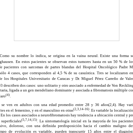
omo su nombre lo indica, se origina en la vaina neural. Existe una forma sol
hausen. En estos pacientes se observan estos tumores hasta en un 50 % de lo
de pacientes con sarcomas de partes blandas del Hospital Oncológico Padre 
ólo 4 casos, que corresponden al 4,5 % de su casuística. Tres se localizaron e
de los Hospitales Universitario de Caracas y Dr. Miguel Pérez Carreño de Vale
3 describen dos casos: uno solitario y otro asociado a enfermedad de Von Reckli
ditaria, ligada a un gen mendeliano dominante y asociada a fibromatosis múltiple c
(4)
laro
.
e ven en adultos con una edad promedio entre 28 y 36 años(2,4). Hay varia
(2,3,14-16)
es en el femenino, y en el masculino en otras
. Es variable la localizació
 En los casos asociados a neurofibromatosis hay tendencia a ubicación central y p
(5,7,14,15)
superficiales
. La sintomatología inicial en la mayoría de los pacient
esivo, doloroso, con una definida predisposición hacia el cambio maligno d
empo de evolución es variable, pueden transcurrir 15 años entre el diagnó