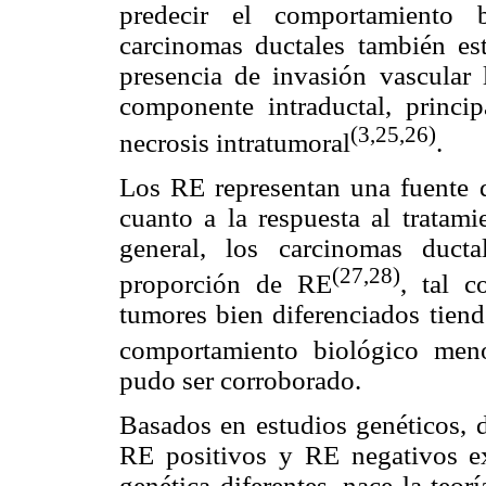
predecir el comportamiento b
carcinomas ductales también es
presencia de invasión vascular l
componente intraductal, princ
(3,25,26)
necrosis intratumoral
.
Los RE representan una fuente d
cuanto a la respuesta al tratami
general, los carcinomas duct
(27,28)
proporción de RE
, tal 
tumores bien diferenciados tien
comportamiento biológico men
pudo ser corroborado.
Basados en estudios genéticos,
RE positivos y RE negativos e
genética diferentes, nace la teor