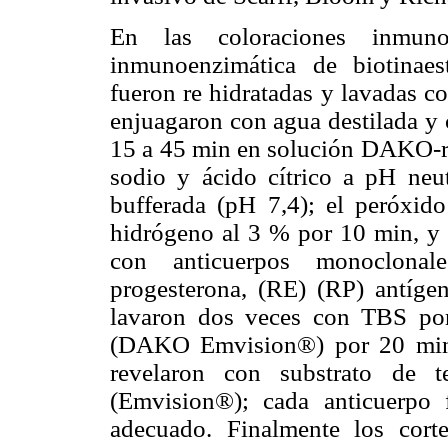
En las coloraciones inmunoh
inmunoenzimática de biotinaest
fueron re hidratadas y lavadas c
enjuagaron con agua destilada y 
15 a 45 min en solución DAKO-re
sodio y ácido cítrico a pH neu
bufferada (pH 7,4); el peróxi
hidrógeno al 3 % por 10 min, y
con anticuerpos monoclonal
progesterona, (RE) (RP) antíg
lavaron dos veces con TBS po
(DAKO Emvision®) por 20 min,
revelaron con substrato de te
(Emvision®); cada anticuerpo 
adecuado. Finalmente los cort