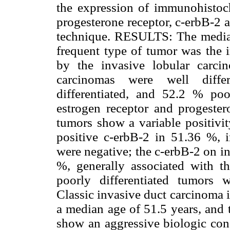
the expression of immunohistoch
progesterone receptor, c-erbB-2 
technique. RESULTS: The median
frequent type of tumor was the 
by the invasive lobular carc
carcinomas were well diffe
differentiated, and 52.2 % po
estrogen receptor and progester
tumors show a variable positivit
positive c-erbB-2 in 51.36 %, i
were negative; the c-erbB-2 on i
%, generally associated with 
poorly differentiated tumors
Classic invasive duct carcinoma 
a median age of 51.5 years, and 
show an aggressive biologic cond