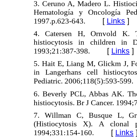
3. Ceruno A, Madero L. Histioci
Hematología y Oncología Pedi
[
Links
]
1997.p.623-643.
4. Catersen H, Ornvold K. T
histiocytosis in children i
[
Links
]
1993;21:387-398.
5. Hait E, Liang M, Glickm J, Fo
in Langerhans cell histiocytos
Pediatric. 2006;118(5):593-599.
6. Beverly PCL, Abbas AK. The 
histiocytosis. Br J Cancer. 1994
7. Willman C, Busque L, Grif
(Histiocytosis X). A clonal 
[
Links
1994;331:154-160.