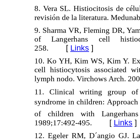
8. Vera SL. Histiocitosis de cél
revisión de la literatura. Meduna
9. Sharma VR, Fleming DR, Yam L
of Langerhans cell histioc
[
Links
]
258.
10. Ko YH, Kim WS, Kim Y. Exp
cell histiocytosis associated
lymph nodo. Virchows Arch. 200
11. Clinical writing group of t
syndrome in children: Approach t
of children with Langerhans
[
Links
]
1989;17:492-495.
12. Egeler RM, D´angio GJ. Lang