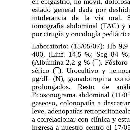
en epigastrio, no móvil, doloros
estado general dada por deshidr
intolerancia de la vía oral. 
tomografía abdominal (TAC) y re
por cirugía y oncología pediátrica
Laboratorio: (15/05/07): Hb 9,9
400, (Linf. 14,5 %; Seg 84 %;
(Albúmina 2,2 g % (
¯
). Fósforo
sérico (
¯
). Urocultivo y hemocu
μg/dL (N), gonadotropina cor
prolongados. Resto de anális
Ecosonograma abdominal (11/05/
gaseoso, colonopatía a descarta
leve, adenopatías retroperitoneale
a correlacionar con clínica y es
ingresa a nuestro centro el 17/0