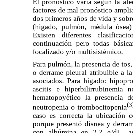
El pronóstico varía según la af
factores de mal pronóstico ampli
dos primeros años de vida y sobr
(hígado, pulmón, médula ósea) 
Existen diferentes clasifica
continuación pero todas básic
focalizado y/o multisistémico.
Para pulmón, la presencia de tos
o derrame pleural atribuible a l
asociados. Para hígado: hipopr
ascitis e hiperbilirrubinemia 
hematopoyético la presencia 
(3
neutropenia o trombocitopenia
caso es correcta la ubicación 
porque presentó disnea y derram
con albúmina en 2,2 g/dL, as