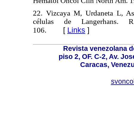
Hematol Oncol Clin North Am. 1
22. Vizcaya M, Urdaneta L, As
células de Langerhans. R
[
Links
]
106.
Revista venezolana de
piso 2, OF. C-2, Av. Jo
Caracas, Venezue
svonco