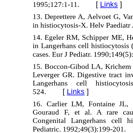
[
Links
]
1995;127:1-11.
13. Deprettere A, Aelvoet G, Van
in histiocytosis-X. Helv Paediat
14. Egeler RM, Schipper ME, He
in Langerhans cell histiocytosis (
cases. Eur J Pediatr. 1990;149(5
15. Boccon-Gibod LA, Krichem H
Leverger GR. Digestive tract in
Langerhans cell histiocytosi
[
Links
]
524.
16. Carlier LM, Fontaine JL, 
Gouraud F, et al. A rare cau
Congenital Langerhans cell hi
Pediatric. 1992;49(3):199-201.