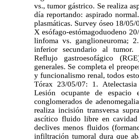
vs., tumor gástrico. Se realiza 
día reportando: aspirado normal
plasmáticas. Survey óseo 18/05/0
X esófago-estómagoduodeno 20/0
linfoma vs. ganglioneuroma; 2.
inferior secundario al tumor. 
Reflujo gastroesofágico (RGE
generales. Se completa el preope
y funcionalismo renal, todos est
Tórax 23/05/07: 1. Atelectasia
Lesión ocupante de espacio e
conglomerados de adenomegalias
realiza incisión transversa supr
ascítico fluido libre en cavi
declives menos fluidos (forman
infiltración tumoral dura que ab