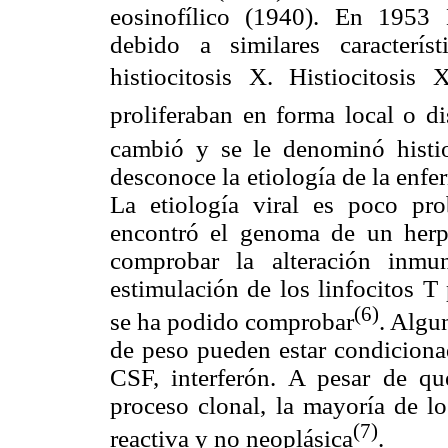
eosinofílico (1940). En 1953 L
debido a similares caracterís
histiocitosis X. Histiocitos
proliferaban en forma local o d
cambió y se le denominó histio
desconoce la etiología de la enf
La etiología viral es poco pr
encontró el genoma de un herp
comprobar la alteración inmu
estimulación de los linfocitos T
(6)
se ha podido comprobar
. Algu
de peso pueden estar condiciona
CSF, interferón. A pesar de q
proceso clonal, la mayoría de lo
(7)
reactiva y no neoplásica
.