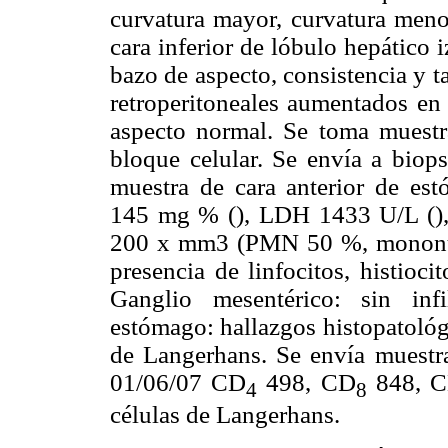
curvatura mayor, curvatura meno
cara inferior de lóbulo hepático 
bazo de aspecto, consistencia y 
retroperitoneales aumentados en
aspecto normal. Se toma muestra
bloque celular. Se envía a biop
muestra de cara anterior de est
145 mg % (
), LDH 1433 U/L (
)
200 x mm3 (PMN 50 %, mononucl
presencia de linfocitos, histioc
Ganglio mesentérico: sin inf
estómago: hallazgos histopatológi
de Langerhans. Se envía muestr
01/06/07 CD
498, CD
848, 
4
8
células de Langerhans.