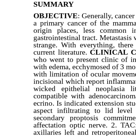
SUMMARY
OBJECTIVE
: Generally, cancer
a primary cancer of the mamm
origin places, less common in
gastrointestinal tract. Metastasis
strange. With everything, ther
current literature.
CLINICAL 
who went to present clinic of in
with edema, ecchymosed of 3 mont
with limitation of ocular movemen
incisional which report inflammato
wicked epithelial neoplasia lit
compatible with adenocarcinoma 
ecrino. Is indicated extension s
aspect infiltrating to lid leve
secondary proptosis commitme
affectation optic nerve. 2. TA
axillaries left and retroperitone