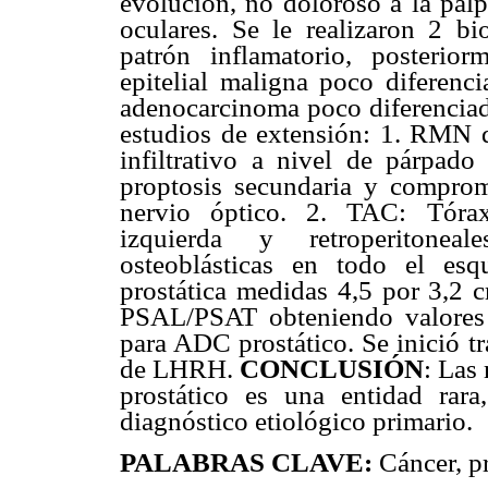
evolución, no doloroso a la pal
oculares. Se le realizaron 2 bi
patrón inflamatorio, posterior
epitelial maligna poco diferenc
adenocarcinoma poco diferenciado
estudios de extensión: 1. RMN 
infiltrativo a nivel de párpado
proptosis secundaria y comprom
nervio óptico. 2. TAC: Tórax
izquierda y retroperitoneal
osteoblásticas en todo el es
prostática medidas 4,5 por 3,2 cm
PSAL/PSAT obteniendo valores a
para ADC prostático. Se inició t
de LHRH.
CONCLUSIÓN
: Las
prostático es una entidad rara
diagnóstico etiológico primario.
PALABRAS CLAVE:
Cáncer, pr