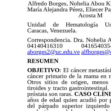
Alfredo Borges, Nohelia Abou Kh
María Alejandra Pérez, Eliecer P
Acosta M
Unidad de Hematología U
Caracas, Venezuela.
Correspondencia. Dra. Nohelia A
04140416310 04165403
aborges2@uc.edu.ve
alfborges@c
RESUMEN
OBJETIVO
: El cáncer metastás
cáncer primario de la mama en 
Otros sitios de origen, menos 
tiroides y tracto gastrointestinal
próstata son raras.
CASO CLÍN
años de edad quien acudió por 
del párpado superior izquier