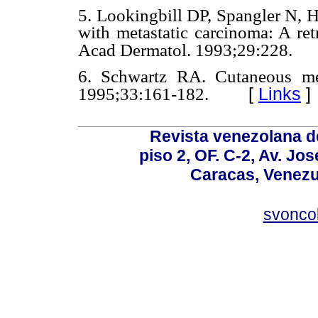
5. Lookingbill DP, Spangler N, H
with metastatic carcinoma: A ret
Acad Dermatol. 1993;29:228.
6. Schwartz RA. Cutaneous me
[
Links
]
1995;33:161-182.
Revista venezolana de
piso 2, OF. C-2, Av. Jo
Caracas, Venezue
svonco