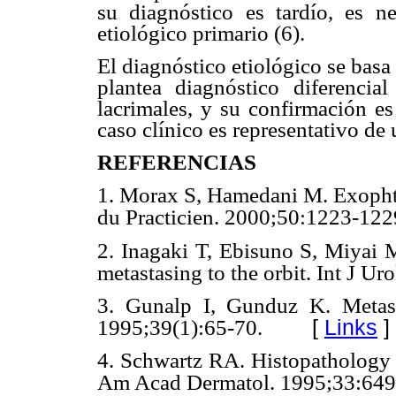
su diagnóstico es tardío, es ne
etiológico primario (6).
El diagnóstico etiológico se bas
plantea diagnóstico diferenci
lacrimales, y su confirmación e
caso clínico es representativo de
REFERENCIAS
1. Morax S, Hamedani M. Exophta
du Practicien. 2000;50:1223-122
2. Inagaki T, Ebisuno S, Miyai M
metastasing to the orbit. Int J Ur
3. Gunalp I, Gunduz K. Metast
[
Links
]
1995;39(1):65-70.
4. Schwartz RA. Histopathology a
Am Acad Dermatol. 1995;33:649