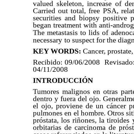
valued skeleton, increase of de
Carried out total, free PSA, re
securities and biopsy positive 
began treatment with anti-andro
The metastasis to lids of
adenoca
necessary
to suspect for the diag
KEY WORDS:
Cancer, prostate, 
Recibido: 09/06/2008 Revisado:
04/11/2008
INTRODUCCIÓN
Tumores malignos en otras part
dentro y fuera del ojo. Generalm
el ojo, proviene de un cáncer 
pulmones en el hombre. Otros sit
próstata, los riñones, la tiroides 
orbitarias de carcinoma de prós