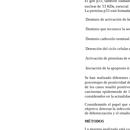
El gen p53, también llamado
nuclear de 53 KDa, esencial 
La proteína p53 está formad
 Dominio de activación de fa
 Dominio que reconoce la se
 Dominio carboxilo terminal
 Detención del ciclo celular
 Activación de proteínas d
 Iniciación de la apoptosis 
Se han realizado diferentes 
porcentajes de positividad d
de los casos resultó positiv
carcinoma epidermoide de la
considerados en la actualida
Considerando el papel que e
objetivo detectar la infecc
de diferenciación y el estadi
MÉTODOS
La muestra analizada está co