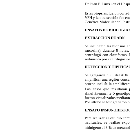
Dr. Juan F. Liuzzi en el Hosp
Estas biopsias, fueron cortad
VPH y la otra sección fue em
Genética Molecular del Inst
ENSAYOS DE BIOLOGÍA
EXTRACCIÓN DE ADN
Se incubaron las biopsias 
sarcosina), durante 8 horas
centrifugó con cloroformo. 
sedimentó por centrifugación
DETECCIÓN Y TIPIFICA
Se agregaron 5 μL del ADN b
amplificar una región conse
prueba incluía la amplificac
Los casos que resultaron 
simultáneamente 5 genotipos
fueron visualizados mediante
Por último se fotografiaron p
ENSAYO INMUNOHISTO
Para realizar el estudio in
habituales. Se realizó exp
hidrógeno al 3 % en metano