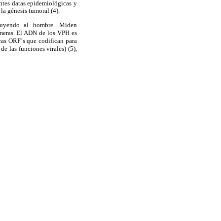
ntes datas epidemiológicas y
la génesis tumoral (4).
cluyendo al hombre. Miden
meras. El ADN de los VPH es
ras ORF´s que codifican para
de las funciones virales) (5),