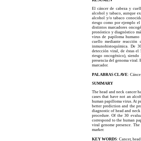
El cáncer de cabeza y cuel
alcohol y tabaco, aunque ex
alcohol y/o tabaco conocida
riesgo como por ejemplo el
distintos marcadores oncogén
pronóstico y diagnóstico más
virus de papiloma humano 
cuello mediante reacción 
inmunohistoquímica. De 30
detección viral, de éstas 
riesgo oncogénico), siendo 
presencia del genoma viral. 
marcador.
PALABRAS CLAVE
: Cánce
SUMMARY
The head and neck cancer ha
cases that have not an alco
human papilloma virus. At pr
better prediction and the pr
diagnostic of head and neck
procedure. Of the 30 evalu
correspond to the human papi
viral genome presence. The 
marker.
KEY WORDS
: Cancer, hea