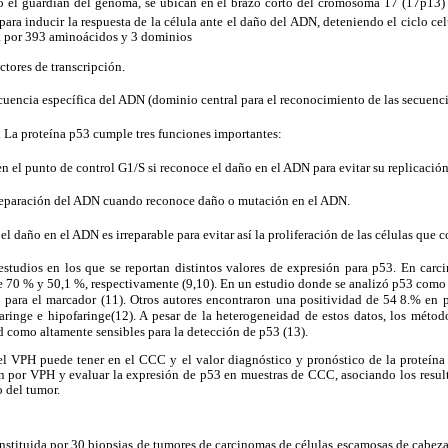
 el guardián del genoma, se ubican en el brazo corto del cromosoma 17 (17p13) 
para inducir la respuesta de la célula ante el daño del ADN, deteniendo el ciclo cel
a por 393 aminoácidos y 3 dominios
ctores de transcripción.
cuencia específica del ADN (dominio central para el reconocimiento de las secuenci
. La proteína p53 cumple tres funciones importantes:
 en el punto de control G1/S si reconoce el daño en el ADN para evitar su replicación
e reparación del ADN cuando reconoce daño o mutación en el ADN.
si el daño en el ADN es irreparable para evitar así la proliferación de las células qu
estudios en los que se reportan distintos valores de expresión para p53. En carc
e 70 % y 50,1 %, respectivamente (9,10). En un estudio donde se analizó p53 como 
o para el marcador (11). Otros autores encontraron una positividad de 54
,
8.% en p
ringe e hipofaringe(12). A pesar de la heterogeneidad de estos datos, los mét
d como altamente sensibles para la detección de p53 (13).
l VPH puede tener en el CCC y el valor diagnóstico y pronóstico de la proteína
ión por VPH y evaluar la expresión de p53 en muestras de CCC, asociando los resul
o del tumor.
nstituida por 30 biopsias de tumores de carcinomas de células escamosas de cabeza 