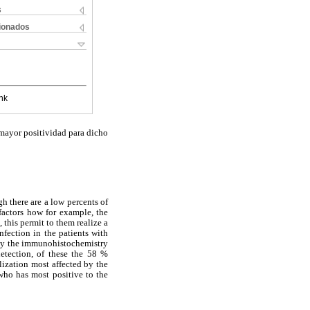
s
cionados
nk
 mayor positividad para dicho
 there are a low percents of
factors how for example, the
this permit to them realize a
nfection in the patients with
 by the immunohistochemistry
etection, of these the 58 %
lization most affected by the
who has most positive to the