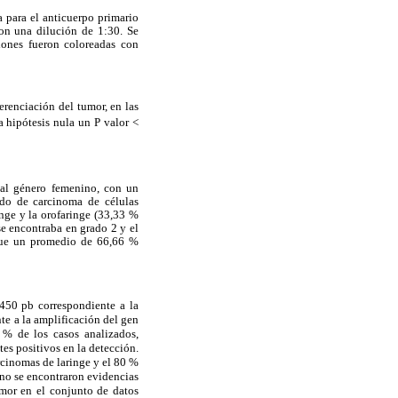
 para el anticuerpo primario
on una dilución de 1:30. Se
ones fueron coloreadas con
erenciación del tumor, en las
la hipótesis nula un P valor <
 al género femenino, con un
ado de carcinoma de células
inge y la orofaringe (33,33 %
se encontraba en grado 2 y el
 que un promedio de 66,66 %
 450 pb correspondiente a la
te a la amplificación del gen
 % de los casos analizados,
tes positivos en la detección.
rcinomas de laringe y el 80 %
 no se encontraron evidencias
umor en el conjunto de datos