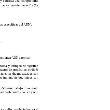
y codifica una fosfoproteína
ular en caso de mutación (1).
as específicas del ADN).
.
e contienen ADN anormal.
inoma y laríngeo se registran
factor de pronóstico, el 68 %
acientes diagnosticados con
odos inmunohistoquímicos son
 p53, este trabajo tuvo como
tados obtenidos con el grado
y cuello, recolectadas por el