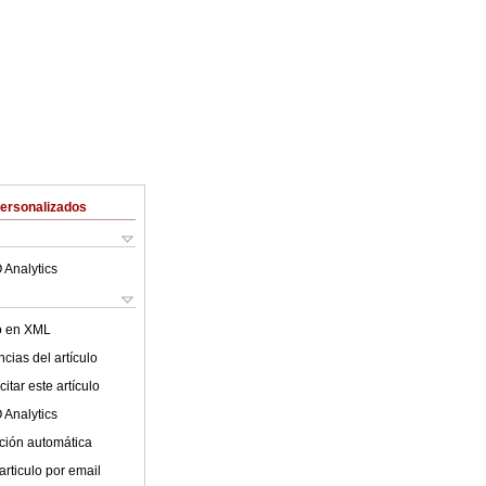
Personalizados
 Analytics
lo en XML
cias del artículo
itar este artículo
 Analytics
ción automática
articulo por email