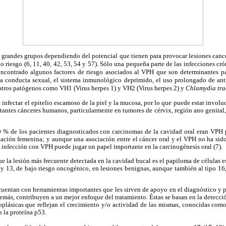
 grandes grupos dependiendo del potencial que tienen para provocar lesiones cancer
ajo riesgo (6, 11, 40, 42, 53, 54 y 57). Sólo una pequeña parte de las infecciones c
encontrado algunos factores de riesgo asociados al VPH que son determinantes pa
la conducta sexual, el sistema inmunológico deprimido, el uso prolongado de an
otros patógenos como VH1 (Virus herpes 1) y VH2 (Virus herpes 2) y
Chlamydia tra
 infectar el epitelio escamoso de la piel y la mucosa, por lo que puede estar invol
antes cánceres humanos, particularmente en tumores de cérvix, región ano genital,
 % de los pacientes diagnosticados con carcinomas de la cavidad oral eran VPH 
ación femenina; y aunque una asociación entre el cáncer oral y el VPH no ha sid
infección con VPH puede jugar un papel importante en la carcinogénesis oral (7).
 la lesión más frecuente detectada en la cavidad bucal es el papiloma de células
 y 13, de bajo riesgo oncogénico, en lesiones benignas, aunque también al tipo 16, 
uentan con herramientas importantes que les sirven de apoyo en el diagnóstico y p
además, contribuyen a un mejor enfoque del tratamiento. Éstas se basan en la detecci
eoplásicas que reflejan el crecimiento y/o actividad de las mismas, conocidas com
n la proteína p53.