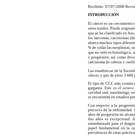
Recibido: 07/07/2008 Revis
INTRODUCCIÓN
El cáncer es un crecimiento 
otros tejidos. Puede originar
que se ha clasificado en func
los sarcomas, carcinomas (d
abarca muchos tipos diferen
% de todas las neoplasias, s
que no sólo es histológica, 
y progresión, así como dive
carcinoma de cabeza y cuello
Las estadísticas de la Soci
cáncer, y que de estos 3 660
El tipo de CCC más común es 
garganta. Este es el octa
cavidad oral, nasofaringe, or
se encuentran en estadios pre
Con respecto a la progresi
precoces de la enfermedad. 
años de progresión no alcanza
dos años es excepcional. A
estandarizada para el diagn
papel fundamental en la ca
prevalencia de estas práctic