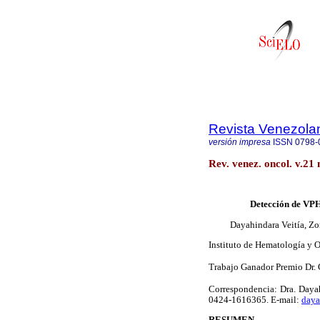
Revista Venezola
versión impresa
ISSN
0798-
Rev. venez. oncol. v.21
Detección de VPH
Dayahindara Veitía, Zo
Instituto de Hematología y 
Trabajo Ganador Premio Dr. 
Correspondencia: Dra. Dayah
0424-1616365. E-mail:
day
RESUMEN