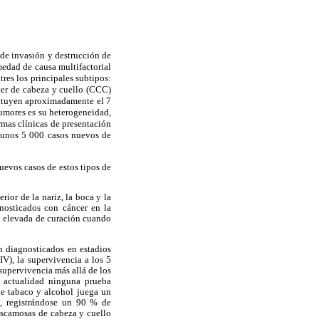
 de invasión y destrucción de
rmedad de causa multifactorial
tres los principales subtipos:
cer de cabeza y cuello (CCC)
tituyen aproximadamente el 7
tumores es su heterogeneidad,
rmas clínicas de presentación
n unos 5 000 casos nuevos de
evos casos de estos tipos de
ior de la nariz, la boca y la
osticados con cáncer en la
dad elevada de curación cuando
 diagnosticados en estadios
V), la supervivencia a los 5
 supervivencia más allá de los
a actualidad ninguna prueba
de tabaco y alcohol juega un
e, registrándose un 90 % de
 escamosas de cabeza y cuello