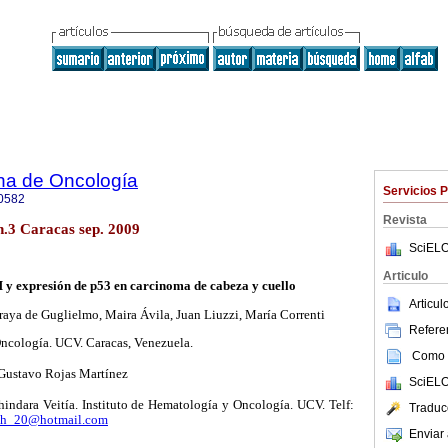
na de Oncología
Servicios 
0582
Revista
 n.3 Caracas sep. 2009
SciELO
Articulo
 y expresión de p53 en carcinoma de cabeza y cuello
Articu
raya de Guglielmo, Maira Ávila, Juan Liuzzi, María Correnti
Referen
Oncología. UCV. Caracas, Venezuela.
Como c
Gustavo Rojas Martínez
SciELO
indara Veitía. Instituto de Hematología y Oncología. UCV. Telf:
Traduc
ah_20@hotmail.com
Enviar 