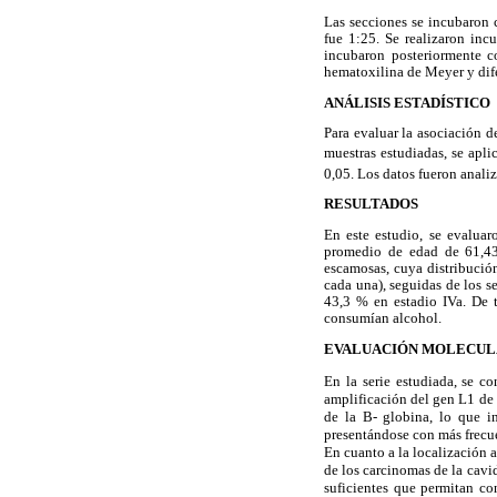
Las secciones se incubaron 
fue 1:25. Se realizaron in
incubaron posteriormente 
hematoxilina de Meyer y dif
ANÁLISIS ESTADÍSTICO
Para evaluar la asociación d
muestras estudiadas, se apl
0,05. Los datos fueron anali
RESULTADOS
En este estudio, se evalua
promedio de edad de 61,43±
escamosas, cuya distribución
cada una), seguidas de los s
43,3 % en estadio IVa. De 
consumían alcohol.
EVALUACIÓN MOLECUL
En la serie estudiada, se c
amplificación del gen L1 de 
de la B- globina, lo que i
presentándose con más frecue
En cuanto a la localización 
de los carcinomas de la cavi
suficientes que permitan co