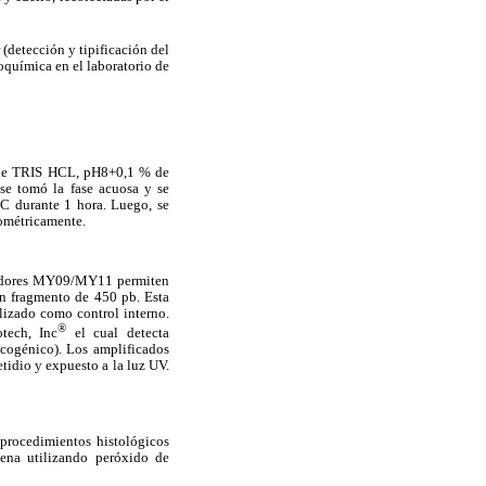
 (detección y tipificación del
oquímica en el laboratorio de
M de TRIS HCL, pH8+0,1 % de
 se tomó la fase acuosa y se
 C durante 1 hora. Luego, se
tométricamente.
iciadores MY09/MY11 permiten
un fragmento de 450 pb. Esta
ilizado como control interno.
®
tech, Inc
el cual detecta
ncogénico). Los amplificados
tidio y expuesto a la luz UV.
 procedimientos histológicos
gena utilizando peróxido de