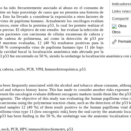
Indicadore
lo ha sido frecuentemente asociado al abuso en el consumo de
Links rela
iste un bajo porcentaje de casos que no presenta una historia de
. Esto ha llevado a considerar la exposición a otros factores de
Compartir
 virus de papiloma humano. Actualmente los oncólogos evalúan
icos, entre ellos la proteína p53, lo cual les permite realizar el
Otros
 preciso. El objetivo de este estudio fue evaluar la infección de
Otros
en pacientes con carcinoma de células escamosas de cabeza y
de cadena de polimerasa, así como la detección de p53 por
Permali
 muestras evaluadas, 12 (40 %) resultaron positivas para la
el 58 % correspondía virus de papiloma humano tipo 11 (de bajo
la cavidad bucal la localización anatómica más afectada por la
El p53 fue encontrado en 50 %, siendo la orofaringe la localización anatómica con
r, cabeza, cuello, PCR, VPH, Inmunohistoquímica, p53.
s been frequently associated with the alcohol and tobacco abuse consume, although
hol and tobacco history know. This has made to consider another risks exposure 
esent the oncologist evaluate different oncogenic markers inside them like the p53, 
ognostic. The objective of this study was evaluating the human papilloma virus i
 carcinoma using the polymerase reaction chain, such as the detection of the p53
ated samples 12 (40 %) of them result positive to the human papilloma viral d
lloma virus type 11 (low oncogenic risk), been the oral cavity the anatomic loca
p53 has been finding in the 50 %, the orofaringe was the anatomic localization 
d, neck, PCR, HPV, immunohistochemestry, p53.