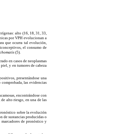
ígenas: alto (16, 18, 31, 33,
rónicas por VPH evolucionan a
ra que ocurra tal evolución,
ticonceptivos, el consumo de
chomatis
(5).
ucrado en casos de neoplasmas
 piel, y en tumores de cabeza
positivos, presentándose una
o comprobada, las evidencias
 escamosas, encontrándose con
de alto riesgo, en una de las
ronóstico sobre la evolución
ón de sustancias producidas o
o marcadores de pronóstico y