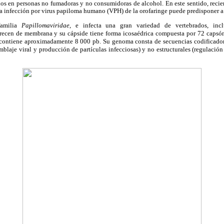
dos en personas no fumadoras y no consumidoras de alcohol. En este sentido, recie
la infección por virus papiloma humano (VPH) de la orofaringe puede predisponer a 
amilia
Papillomaviridae
, e infecta una gran variedad de vertebrados, in
ecen de membrana y su cápside tiene forma icosaédrica compuesta por 72 capsó
y contiene aproximadamente 8 000 pb. Su genoma consta de secuencias codificado
mblaje viral y producción de partículas infecciosas) y no estructurales (regulación 