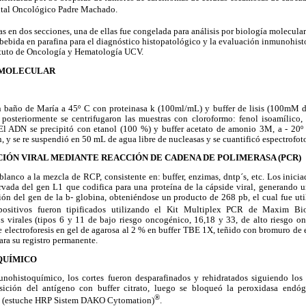
ital Oncológico Padre Machado.
as en dos secciones, una de ellas fue congelada para análisis por biología molecular
bebida en parafina para el diagnóstico histopatológico y la evaluación inmunohist
ituto de Oncología y Hematología UCV.
 MOLECULAR
en baño de María a 45º C con proteinasa k (100ml/mL) y buffer de lisis (100m
; posteriormente se centrifugaron las muestras con cloroformo: fenol isoamílico,
El ADN se precipitó con etanol (100 %) y buffer acetato de amonio 3M, a - 20º
, y se re suspendió en 50 mL de agua libre de nucleasas y se cuantificó espectrofo
CIÓN VIRAL MEDIANTE REACCIÓN DE CADENA DE POLIMERASA (PCR)
lanco a la mezcla de RCP, consistente en: buffer, enzimas, dntp´s, etc. Los in
rvada del gen L1 que codifica para una proteína de la cápside viral, generando 
ión del gen de la b- globina, obteniéndose un producto de 268 pb, el cual fue ut
positivos fueron tipificados utilizando el Kit Multiplex PCR de Maxim Bio
 virales (tipos 6 y 11 de bajo riesgo oncogénico, 16,18 y 33, de alto riesgo o
 electroforesis en gel de agarosa al 2 % en buffer TBE 1X, teñido con bromuro de e
ara su registro permanente.
QUÍMICO
munohistoquímico, los cortes fueron desparafinados y rehidratados siguiendo los
osición del antígeno con buffer citrato, luego se bloqueó la peroxidasa endó
®
l (estuche HRP Sistem DAKO Cytomation)
.