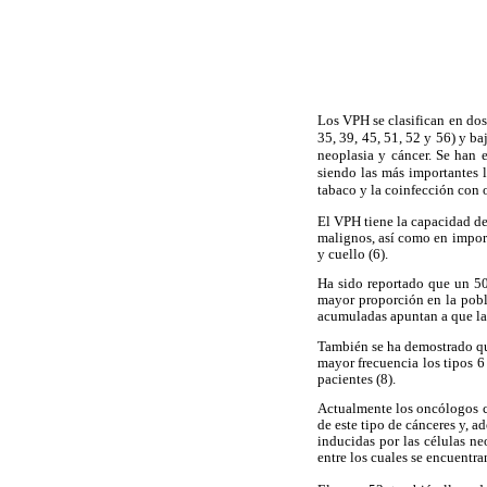
Los VPH se clasifican en dos
35, 39, 45, 51, 52 y 56) y b
neoplasia y cáncer. Se han 
siendo las más importantes 
tabaco y la coinfección con 
El VPH tiene la capacidad de
malignos, así como en import
y cuello (6).
Ha sido reportado que un 50
mayor proporción en la pobl
acumuladas apuntan a que la 
También se ha demostrado que
mayor frecuencia los tipos 6
pacientes (8).
Actualmente los oncólogos c
de este tipo de cánceres y, 
inducidas por las células n
entre los cuales se encuentra