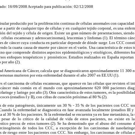
ado: 16/09/2008 Aceptado para publicación: 02/12/2008
tisular producido por la proliferación continua de células anormales con capacidad
se a partir de cualquier tipo de células y en cualquier tejido corporal, es una enfe
ión del tejido y célula de origen. Existe un gran número de presentaciones, siendo 
e células escamosas y adenocarcinomas), leucemias y linfomas (1). El término cán
tes de cáncer cuya conducta en particular depende de dónde surge. Los CCC cons
iendo la cuarta causa de muerte por cáncer en el varón. Una característica de estos 
sino que comprende distintos aspectos epidemiológicos y etiológicos, diferentes fo
rsos enfoques terapéuticos y pronósticos. Estudios realizados en España reporta
 por año (2).
edad Americana de Cáncer, calcula que se diagnosticaron aproximadamente 11 300 nu
 personas murieron por esta enfermedad durante el año 2007 en EE.UU (1).
el carcinoma de células escamosas, que aparece en las células que revisten el inter
vo cáncer más común en el mundo con aproximadamente 620 000 pacientes diagn
ofaringe y laringe por año (3). Otra característica de estos tumores, es la posibili
coces (estadios I y II), con cifras de curación próximas al 80 % (2).
ón de esta patogénesis, únicamente un 30 % - 35 % de los pacientes con CCC son
Cuando la enfermedad se diagnostica en fase avanzada localmente (estadios III y I
 al 30 % de los pacientes. Si la enfermedad se encuentra ya en fase metastásica, la
 pesar de lo crítico de la calidad de vida de estos pacientes, no existe en l
óstico precoz de estos tumores (2). Se ha demostrado que el abuso del consumo 
rcinogénesis de todos los CCC, a excepción de los carcinomas de nasofaring
as de riesgo entre los pacientes con CCC. Sin embargo, los carcinomas de células