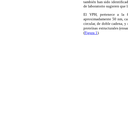
también han sido identifica
de laboratorio sugieren que 
El VPH, pertenece a la f
aproximadamente 50 nm, car
circular, de doble cadena, 
proteínas estructurales (ensa
(
Figura 1
).