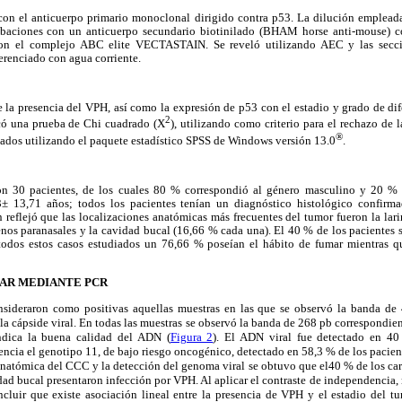
con el anticuerpo primario monoclonal dirigido contra p53. La dilución empleada
cubaciones con un anticuerpo secundario biotinilado (BHAM horse anti-mouse) c
con el complejo ABC elite VECTASTAIN. Se reveló utilizando AEC y las secci
erenciado con agua corriente.
e la presencia del VPH, así como la expresión de p53 con el estadio y grado de dif
2
icó una prueba de Chi cuadrado (X
), utilizando como criterio para el rechazo de 
®
zados utilizando el paquete estadístico SPSS de Windows versión 13.0
.
ron 30 pacientes, de los cuales 80 % correspondió al género masculino y 20 %
 13,71 años; todos los pacientes tenían un diagnóstico histológico confirm
 reflejó que las localizaciones anatómicas más frecuentes del tumor fueron la lar
enos paranasales y la cavidad bucal (16,66 % cada una). El 40 % de los pacientes 
todos estos casos estudiados un 76,66 % poseían el hábito de fumar mientras
AR MEDIANTE PCR
onsideraron como positivas aquellas muestras en las que se observó la banda de
la cápside viral. En todas las muestras se observó la banda de 268 pb correspondien
ndica la buena calidad del ADN (
Figura 2
). El ADN viral fue detectado en 40
ncia el genotipo 11, de bajo riesgo oncogénico, detectado en 58,3
.
% de los pacien
anatómica del CCC y la detección del genoma viral se obtuvo que el40 % de los ca
dad bucal presentaron infección por VPH. Al aplicar el contraste de independencia,
ncluir que existe asociación lineal entre la presencia de VPH y el estadio del t