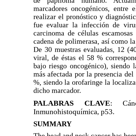
de papiloma humano. Actualme
marcadores oncogénicos, entre el
realizar el pronóstico y diagnósti
fue evaluar la infección de vi
carcinoma de células escamosas 
cadena de polimerasa, así como l
De 30 muestras evaluadas, 12 (40
viral, de éstas el 58 % correspo
bajo riesgo oncogénico), siendo 
más afectada por la presencia del
%, siendo la orofaringe la locali
dicho marcador.
PALABRAS CLAVE
: Cán
Inmunohistoquímica, p53.
SUMMARY
The head and neck cancer has been