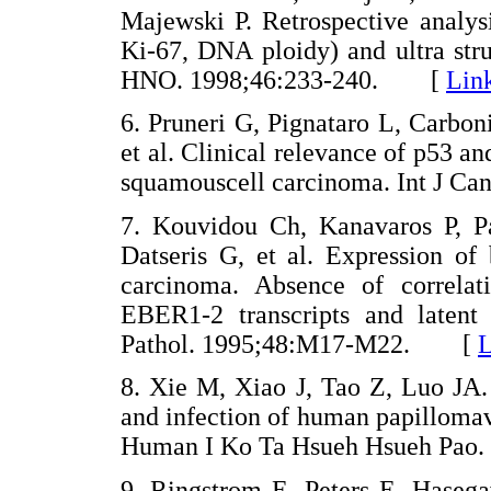
Majewski P. Retrospective analys
Ki-67, DNA ploidy) and ultra stru
HNO. 1998;46:233-240. [
Lin
6. Pruneri G, Pignataro L, Carbo
et al. Clinical relevance of p53 an
squamouscell carcinoma. Int J 
7. Kouvidou Ch, Kanavaros P, Pa
Datseris G, et al. Expression of
carcinoma. Absence of correla
EBER1-2 transcripts and latent
Pathol. 1995;48:M17-M22. [
L
8. Xie M, Xiao J, Tao Z, Luo JA.
and infection of human papillomav
Human I Ko Ta Hsueh Hsueh Pao
9. Ringstrom E, Peters E, Hase