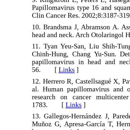
Papillomavirus type 16 and squam
Clin Cancer Res. 2002;8:3187-
10. Brandsma J, Abramson A. Asso
head and neck. Arch Otolaringo
11. Tyan Yeu-San, Liu Shih-Tu
Chinh-Hung, Chang Yu-Sun. Det
papillomavirus in head and nec
56. [
Links
]
12. Herrero R, Castellsagué X, Pa
al. Human papillomavirus and or
research on cancer multicente
1783. [
Links
]
13. Gallegos-Hernández J, Pared
Muñoz G, Apresa-García T, Her