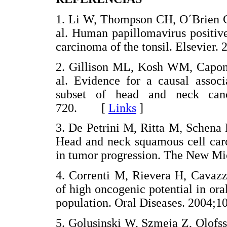
1. Li W, Thompson CH, O´Brien C
al. Human papillomavirus positiv
carcinoma of the tonsil. Elsevi
2. Gillison ML, Kosh WM, Capon
al. Evidence for a causal assoc
subset of head and neck canc
720. [
Links
]
3. De Petrini M, Ritta M, Schena 
Head and neck squamous cell car
in tumor progression. The New 
4. Correnti M, Rievera H, Cavaz
of high oncogenic potential in or
population. Oral Diseases. 200
5. Golusinski W, Szmeja Z, Olofs