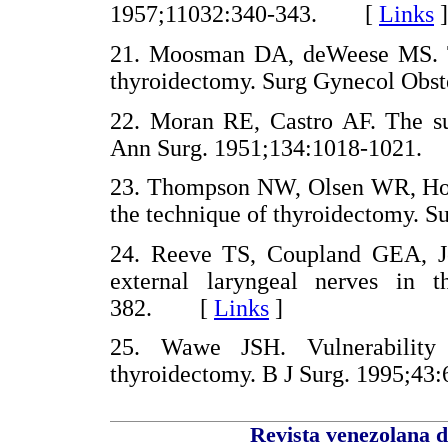
1957;11032:340-343. [
Links
]
21. Moosman DA, deWeese MS. The
thyroidectomy. Surg Gynecol Ob
22. Moran RE, Castro AF. The sup
Ann Surg. 1951;134:1018-1021
23. Thompson NW, Olsen WR, Hof
the technique of thyroidectomy.
24. Reeve TS, Coupland GEA, J
external laryngeal nerves in 
382. [
Links
]
25. Wawe JSH. Vulnerability 
thyroidectomy. B J Surg. 1995;
Revista venezolana d