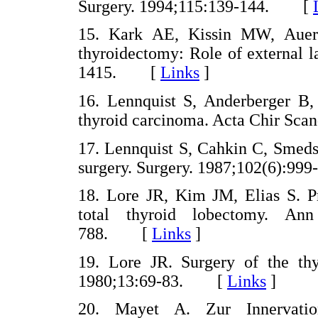
Surgery. 1994;115:139-144. [
15. Kark AE, Kissin MW, Auer
thyroidectomy: Role of external 
1415. [
Links
]
16. Lennquist S, Anderberger B, 
thyroid carcinoma. Acta Chir S
17. Lennquist S, Cahkin C, Smeds 
surgery. Surgery. 1987;102(6):
18. Lore JR, Kim JM, Elias S. Pr
total thyroid lobectomy. Ann
788. [
Links
]
19. Lore JR. Surgery of the th
1980;13:69-83. [
Links
]
20. Mayet A. Zur Innervatio