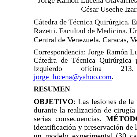
Jorge Ramón Lucena Olavarrieta
César Useche Izar
Cátedra de Técnica Quirúrgica. E
Razetti. Facultad de Medicina. U
Central de Venezuela. Caracas, V
Correspondencia: Jorge Ramón Lu
Cátedra de Técnica Quirúrgica p
Izquierdo oficina 213. 
jorge_lucena@yahoo.com
.
RESUMEN
OBJETIVO
: Las lesiones de la
durante la realización de cirugí
serias consecuencias.
MÉTOD
identificación y preservación de 
un modelo experimental (30 ca