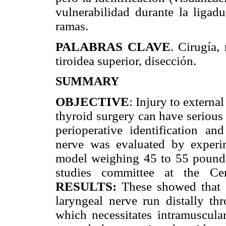
vulnerabilidad durante la ligad
ramas.
PALABRAS CLAVE
. Cirugía, 
tiroidea superior, disección.
SUMMARY
OBJECTIVE
: Injury to externa
thyroid surgery can have seriou
perioperative identification an
nerve was evaluated by experi
model weighing 45 to 55 pounds
studies committee at the Cen
RESULTS:
These showed that 
laryngeal nerve run distally th
which necessitates intramuscular