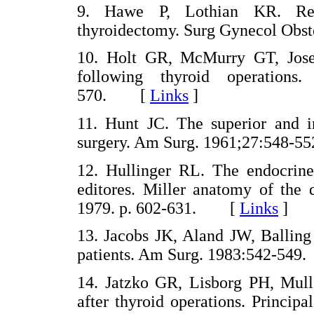
9. Hawe P, Lothian KR. Recu
thyroidectomy. Surg Gynecol Ob
10. Holt GR, McMurry GT, Josep
following thyroid operations
570. [
Links
]
11. Hunt JC. The superior and in
surgery. Am Surg. 1961;27:548
12. Hullinger RL. The endocrin
editores. Miller anatomy of the 
1979. p. 602-631. [
Links
]
13. Jacobs JK, Aland JW, Balling
patients. Am Surg. 1983:542-5
14. Jatzko GR, Lisborg PH, Mul
after thyroid operations. Principal