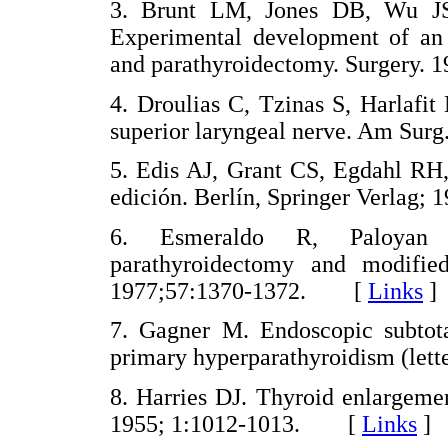
3. Brunt LM, Jones DB, Wu JS
Experimental development of an 
and parathyroidectomy. Surgery
4. Droulias C, Tzinas S, Harlafi
superior laryngeal nerve. Am S
5. Edis AJ, Grant CS, Egdahl RH,
edición. Berlín, Springer Verla
6. Esmeraldo R, Paloyan 
parathyroidectomy and modifie
1977;57:1370-1372. [
Links
]
7. Gagner M. Endoscopic subtota
primary hyperparathyroidism (let
8. Harries DJ. Thyroid enlargeme
1955; 1:1012-1013. [
Links
]