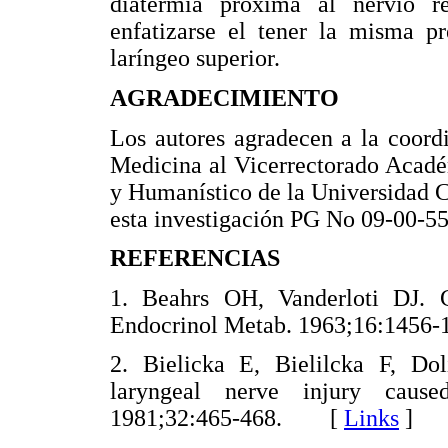
diatermia próxima al nervio re
enfatizarse el tener la misma p
laríngeo superior.
AGRADECIMIENTO
Los autores agradecen a la coord
Medicina al Vicerrectorado Acadé
y Humanístico de la Universidad Ce
esta investigación PG No 09-00-5
REFERENCIAS
1. Beahrs OH, Vanderloti DJ. C
Endocrinol Metab. 1963;16:14
2. Bielicka E, Bielilcka F, Do
laryngeal nerve injury cause
1981;32:465-468. [
Links
]