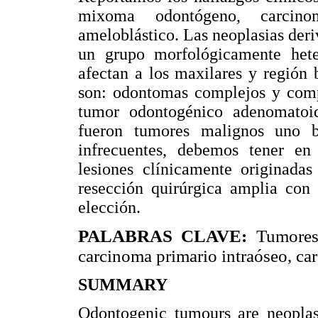
mixoma odontógeno, carcino
ameloblástico. Las neoplasias der
un grupo morfológicamente hete
afectan a los maxilares y región
son: odontomas complejos y com
tumor odontogénico adenomato
fueron tumores malignos uno 
infrecuentes, debemos tener en
lesiones clínicamente originada
resección quirúrgica amplia con
elección.
PALABRAS CLAVE:
Tumores
carcinoma primario intraóseo, ca
SUMMARY
Odontogenic tumours are neoplas