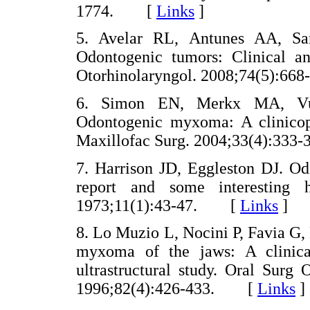
1774. [
Links
]
5. Avelar RL, Antunes AA, Sa
Odontogenic tumors: Clinical a
Otorhinolaryngol. 2008;74(5):
6. Simon EN, Merkx MA, Vuh
Odontogenic myxoma: A clinicopa
Maxillofac Surg. 2004;33(4):3
7. Harrison JD, Eggleston DJ. O
report and some interesting h
1973;11(1):43-47. [
Links
]
8. Lo Muzio L, Nocini P, Favia G
myxoma of the jaws: A clinical
ultrastructural study. Oral Surg
1996;82(4):426-433. [
Links
]