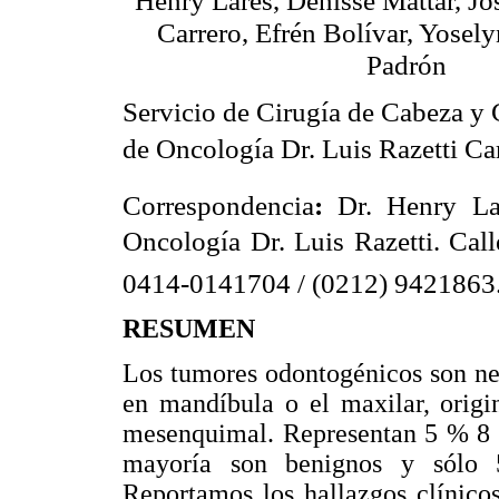
Henry Lares, Denisse Mattar, Jo
Carrero, Efrén Bolívar, Yosely
Padrón
Servicio de Cirugía de Cabeza y C
de Oncología Dr. Luis Razetti Ca
Correspondencia
:
Dr. Henry Lar
Oncología Dr. Luis Razetti. Cal
0414-0141704 / (0212) 9421863.
RESUMEN
Los tumores odontogénicos son ne
en mandíbula o el maxilar, origin
mesenquimal. Representan 5 % 8 %
mayoría son benignos y sólo 5
Reportamos los hallazgos clínicos