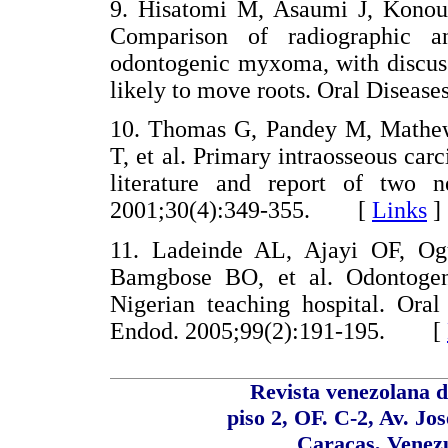
9. Hisatomi M, Asaumi J, Konou
Comparison of radiographic a
odontogenic myxoma, with discussi
likely to move roots. Oral Disea
10. Thomas G, Pandey M, Mathe
T, et al. Primary intraosseous car
literature and report of two 
2001;30(4):349-355. [
Links
]
11. Ladeinde AL, Ajayi OF, O
Bamgbose BO, et al. Odontogen
Nigerian teaching hospital. Ora
Endod. 2005;99(2):191-195. [
Revista venezolana d
piso 2, OF. C-2, Av. Jo
Caracas, Venezu