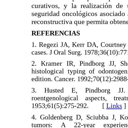
curativos, y la realización d
seguridad oncológicos asociado 
reconstructiva que permita obtene
REFERENCIAS
1. Regezi JA, Kerr DA, Courtney
cases. J Oral Surg. 1978;36(10
2. Kramer IR, Pindborg JJ, S
histological typing of odontog
edition. Cancer. 1992;70(12):2
3. Husted E, Pindborg JJ. 
roentgenological aspects, tre
1953;61(5):275-292. [
Links
]
4. Goldenberg D, Sciubba J, K
tumors: A 22-year experienc