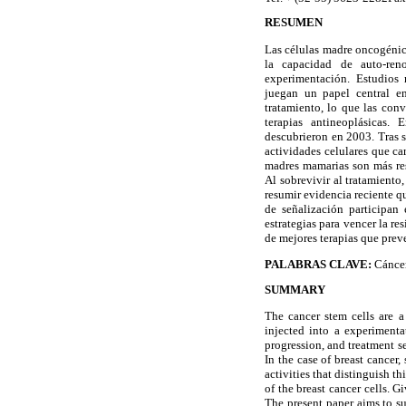
RESUMEN
Las células madre oncogénic
la capacidad de auto-ren
experimentación. Estudios 
juegan un papel central en
tratamiento, lo que las con
terapias antineoplásicas.
descubrieron en 2003. Tras 
actividades celulares que car
madres mamarias son más resi
Al sobrevivir al tratamiento
resumir evidencia reciente q
de señalización participan 
estrategias para vencer la re
de mejores terapias que prev
PALABRAS CLAVE:
Cáncer
SUMMARY
The cancer stem cells are a
injected into a experiment
progression, and treatment
se
In the case of breast cancer,
activities that distinguish th
of the breast cancer cells. G
The present paper aims to s