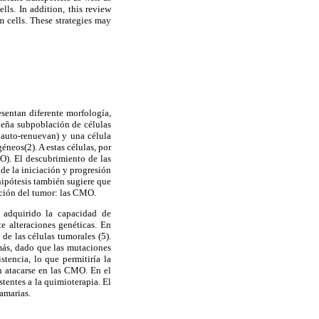
lls. In addition, this review
m cells. These strategies may
esentan diferente morfología,
eña subpoblación de células
e auto-renuevan) y una célula
neos(2). A estas células, por
O). El descubrimiento de las
de la iniciación y progresión
hipótesis también sugiere que
ación del tumor: las CMO.
 adquirido la capacidad de
 alteraciones genéticas. En
de las células tumorales (5).
más, dado que las mutaciones
tencia, lo que permitiría la
n
atacarse en las CMO. En el
tentes a la quimioterapia. El
mamarias.