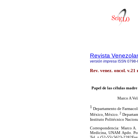
Revista Venezola
versión impresa
ISSN
0798-
Rev. venez. oncol. v.21
Papel de las células madre
Marco A Vel
1
Departamento de Farmacolo
2
México, México.
Departame
Instituto Politécnico Nacio
Correspondencia: Marco A. 
Medicina, UNAM Apdo. Post
Tel. + (52-55) 5623-2282Fa