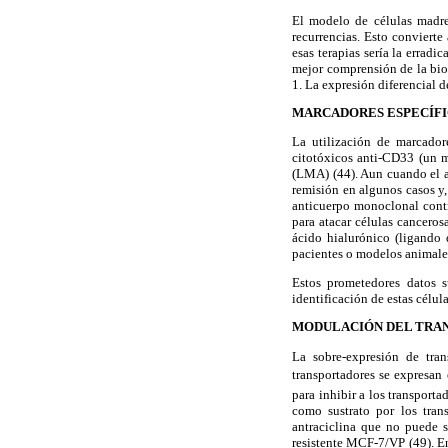
El modelo de células madre
recurrencias. Esto convierte
esas terapias sería la erradi
mejor comprensión de la bio
1. La expresión diferencial d
MARCADORES ESPECÍFI
La utilización de marcador
citotóxicos anti-CD33 (un m
(LMA) (44). Aun cuando el 
remisión en algunos casos y,
anticuerpo monoclonal cont
para atacar células cancero
ácido hialurónico (ligando
pacientes o modelos animales
Estos prometedores datos 
identificación
de estas célula
MODULACIÓN DEL TRA
La sobre-expresión de tran
transportadores se expresan e
para inhibir a los transpor
como sustrato por los
trans
antraciclina que no puede s
resistente MCF-7/VP (49). En