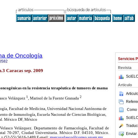
na de Oncología
Servicios 
0582
Revista
 n.3 Caracas sep. 2009
SciELO
Articulo
 oncogénicas en la resistencia terapéutica de tumores de mama
Articu
1
2
asco Velázquez
, Marisol de la Fuente Granada
Referen
gía, Facultad de Medicina, Universidad Nacional Autónoma de
Como c
nto de Inmunología, Escuela Nacional de Ciencias Biológicas,
SciELO
nal. México DF, México
Traduc
Velasco Velázquez. Departamento de Farmacología, Facultad de
al 70-297, Ciudad Universitaria. México D.F. 04510, México.
Enviar 
x + (52-55) 5616-1489 E-mail:
marcovelasco@correo.unam.mx