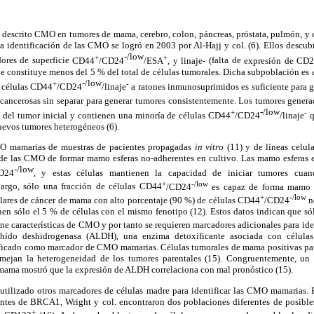
 descrito CMO en tumores de mama, cerebro, colon, páncreas, próstata, pulmón, y 
 identificación de
las CMO se logró en 2003 por Al-Hajj y col. (6). Ellos descubr
-/low
+
+
ores de superficie
CD44
/CD24
/ESA
, y linaje-
(falta de
expresión de CD2
constituye menos del 5 % del total de células tumorales. Dicha subpoblación es 
-/low
+
-
0 células CD44
/CD24
/linaje
a ratones inmunosuprimidos es
suficiente para g
cancerosas sin separar para generar tumores consistentemente. Los tumores gener
-/low
+
-
 del tumor inicial
y contienen una minoría de células CD44
/CD24
/linaje
q
nuevos tumores
heterogéneos (6).
O mamarias de muestras de pacientes propagadas
in vitro
(11) y de líneas celul
 de las CMO de
formar mamo esferas no-adherentes en cultivo. Las mamo esferas e
-/low
D24
, y estas células mantienen la capacidad de iniciar tumores cuan
+
-/low
rgo, sólo una fracción de células CD44
/CD24
es capaz de forma mamo e
+
-/low
ulares de cáncer de mama con alto porcentaje (90 %) de células CD44
/CD24
n
nen
sólo el 5 % de células con el mismo fenotipo
(12). Estos datos indican que s
ene características de CMO y por tanto se requieren marcadores
adicionales para ide
ehído deshidrogenasa
(ALDH), una enzima detoxificante asociada con
células
ificado como marcador de CMO
mamarias. Células tumorales de mama positivas pa
mejan la heterogeneidad de los tumores parentales (15). Congruentemente, un
mama mostró que la expresión de ALDH correlaciona con mal pronóstico (15).
tilizado otros
marcadores de células madre para identificar las
CMO mamarias. En
ientes de BRCA1,
Wright y col. encontraron dos poblaciones
diferentes de posibl
+