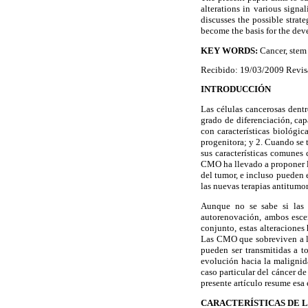
alterations in various signa
discusses the possible strate
become the basis for the dev
KEY WORDS:
Cancer, stem 
Recibido: 19/03/2009 Revis
INTRODUCCIÓN
Las células cancerosas dent
grado de diferenciación, cap
con características biológic
progenitora; y 2. Cuando se 
sus características comunes
CMO ha llevado a proponer la
del tumor, e incluso pueden 
las nuevas terapias antitumora
Aunque no se sabe si las 
autorenovación, ambos esce
conjunto, estas alteraciones
Las CMO que sobreviven a la
pueden ser transmitidas a t
evolución hacia la malignida
caso particular del
cáncer de
presente artículo resume esa 
CARACTERÍSTICAS DE 