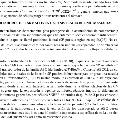
r que en tumores primarios no tratados (25). Sorprendentemente, cuando las célu
as en ratones inmunosuprimidos forman tumores que sólo son
parcialmente sensibl
hi
med
lante aumenta aún más
la fracción CD29
/CD24
y genera tumores que
son c
a la aparición de células progenitoras
resistentes al fármaco.
ORTADORES DE FÁRMACOS EN LA RESISTENCIA DE CMO MAMARIAS
 tienen bombas de membrana para protegerse de la acumulación de compuestos p
dentificación de una subpoblación que eficientemente saca el
colorante intracelula
dre, a la que se llamó población lateral (
SP
por sus siglas en inglés)(26). No es
P
de las células tumorales y, por tanto, tengan una mayor
capacidad de bombear fárm
ción
SP
de células leucémicas tiene incrementado el aumento de
flujo de salida de
sido identificada
en la línea celular MCF-7 (28-30), lo que sugiere que
el aumento 
e en las CMO mamarias.
Estos datos concuerdan con que la fracción
SP
en células 
l transportador de la familia ABC (del inglés
ATP-Binding Cassette
) ABCG2,
en com
ulas individuales de la fracción
SP
pueden diferenciarse para originar una mezcla
an el transportador (30). Del mismo
modo, la expresión de ABCG2 disminuye con 
nto, parece que en líneas celulares de cáncer
de mama la expresión de transporta
acos
desde el espacio intracelular se pierde durante la
diferenciación de las CM
o
sugiere que la exposición a agentes quimioterapéuticos
impide la diferencia
de tumores
generados por células SKBR3 obtenidas después
de 3 pases consecuti
+
-
-
stuvieron altamente enriquecidos en células CD44
/CD24
/linaje
y
las células de 
ulas de los tumores
generados con la línea celular parental (24). Todos estos dato
rante la quimioterapia
y que la expresión de los transportadores ABC
desem
se necesitan más estudios para
dilucidar la importancia específica de cada uno
de 
n de CMO mamarias, así como su relevancia clínica.