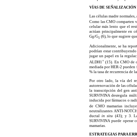
VÍAS DE SEÑALIZACIÓN
Las células madre normales, 
Como las CMO comparten vari
celular más lento que el res
actúan principalmente
en cé
G
/G
(6), lo que sugiere que
0
1
Adicionalmente, se ha report
podrían estar contribuyendo 
jugar un papel en la regul
+
ALDH1
(15). En CMO de o
mediada por
HER-2 pueden fa
% la tasa de recurrencia de 
Por otro lado, la vía del
autorenovación de las célul
la transcripción del gen an
SURVIVINA desregula múltip
inducida por fármacos
o radi
de CMO mamarias incluye
neutralizantes ANTI-NOTCH
ductal
in situ
(43); y 3. 
SURVIVINA puede operar 
mamarias.
ESTRATEGIAS PARA ERR