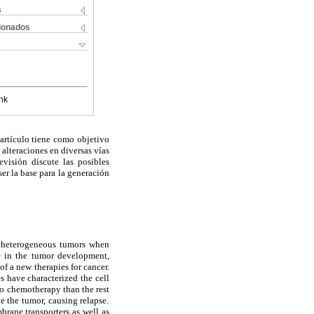
s
cionados
nk
 artículo tiene como objetivo
alteraciones en diversas vías
evisión discute las posibles
ser la base para la generación
te heterogeneous tumors when
 in the tumor development,
of a new therapies for cancer.
es
have characterized the cell
 to chemotherapy than the rest
e the tumor, causing relapse.
rane transporters as well as