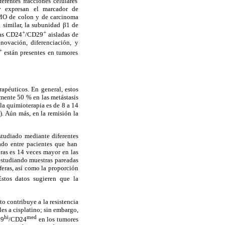
ferentes fracciones celulares
y expresan el marcador de
CMO de colon y de
carcinoma
similar, la subunidad
β1 de
+
+
las CD24
/CD29
aisladas de
ovación, diferenciación, y
+
están presentes en tumores
apéuticos. En general, estos
mente 50 % en las metástasis
 la quimioterapia es de 8 a 14
). Aún más, en la remisión la
studiado mediante diferentes
do entre pacientes que han
ras es 14 veces mayor en las
studiando muestras pareadas
eras,
así como la proporción
stos datos sugieren que la
o contribuye a la resistencia
es a cisplatino; sin embargo,
hi
med
29
/CD24
en los tumores