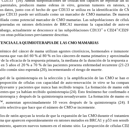
o CD133
(16). Ambas subpoblaciones de células son capaces de repoblar
las di
 parentales, producen mamo esferas
in vitro
, generan tumores en ratones, 
tos datos, junto con el hecho de que CD133 se
utiliza en la identificación de 
n que CD133 puede ser utilizado como un marcador de CMO mamarias. De manera 
eñlada
como potencial marcador de CMO mamarias. Las subpoblaciones de célu
generadas
en ratones deficientes de BRCA1 muestran la capacidad de auto-ren
+
+
embargo, actualmente se desconoce si las subpoblaciones CD133
o CD24
/CD29
on otras poblaciones previamente descritas.
ENCIA A LA QUIMIOTERAPIA DE LAS CMO MAMARIAS
istémico del cáncer de mama utilizan agentes citotóxicos, hormonales e inmunoter
spuesta que van del 60 % al 80 % en los cánceres de mama primarios y aproximada
 de la eficacia de la
respuesta primaria, la mediana de la duración de la respuesta a
 en 5 años el 20 %
a 70 % de las pacientes presenta enfermedad
recurrente (21-23
s sólo común sino esperada (20), incrementando el riesgo de muerte.
pel de la
quimioterapia en la selección y la amplificación de las CMO se han e
a proporción de células con capacidad de auto-renovación
in vitro
se ha compara
adyuvante y pacientes que
nunca han recibido terapia. La formación de mamo esfe
ientes que ya habían recibido quimioterapia (24)
. Esto fenómeno fue confirmado
e
mioterapia y después de la quimioterapia
neoadyuvante. La formación de mamo esf
ow
, aumentan aproximadamente 10 veces después de la quimioterapia (24). E
esión selectiva que hace que el número de CMO se incremente.
os de ratón apoyan la teoría de que la expansión de las CMO durante el tratamient
ama que aparecen
espontáneamente en ratones mutados en BRCA1
y p53 son sensibl
amiento, aparecen nuevos tumores en el mismo sitio. La proporción de células CD