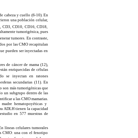
de cabeza y cuello (6-10). En
ieron una población celular,
, CD3, CD10, CD16, CD18,
altamente tumorigénica, pues
enerar tumores. En contraste,
ados por las CMO recapitulan
ue pueden ser inyectadas en
ares de cáncer de mama (12),
stán enriquecidas de células
do se inyectan en ratones
sferas
secundarias (11). En
o son más tumorigénicas que
ólo un subgrupo dentro de las
ntificar a las CMO mamarias.
 madre hematopoyéticas y
ra ADLH tienen la capacidad
 estudio en 577 muestras de
 líneas celulares tumorales
es CMO: una con el fenotipo