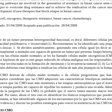
ling pathways are involved in the generation of resistance in breast cancer stem ce
gies to
overcome drug resistance and to achieve the eradication
of the cancer ste
elopment of new therapies that block
relapse in breast cancer.
cell, oncogenes, therapeutic resistance, breast cancer, chemotherapy.
ado: 01/04/2009 Aceptado para publicación: 28/04/2009
ro de un tumor presentan heterogeneidad
funcional, es decir, diferentes células pr
acidad proliferativa,
e invasividad (1)
. Recientemente se ha identificado
una pequ
as únicas: 1. Se dividen asimétricamente, generando otra célula igual (es decir s
trasplantan a animales son capaces de generar un tumor que presenta linajes heterogé
 con las células madre normales, se les ha llamado células madre oncogénicas (CM
 hipótesis de que es este grupo reducido de células malignas son las responsables 
estar involucradas
en la formación de metástasis y la recurrencia
tumoral (3, 4). La 
les debieran estar dirigidas a erradicar las células de más alta
jerarquía en la form
CMO derivan de células madre normales o de células progenitoras que han
narios consideran que las
CMO adquieren sus características fenotípicas
mediante
 hacen que las CMO sean más resistentes a las terapias antineoplásicas que el resto 
 terapia pueden ser capaces de repoblar los tumores y producir una recaída. Ade
oda la progenie de las CMO, es probable que el nuevo tumor muestre mayor resis
d. Por tanto, ahora el reto está en
identificar los blancos terapéuticos que puede
 mama, se han identificado algunos
de los mecanismos por lo que las CMO son resis
evidencia y discute las posibles estrategias para vencer la resistencia de las CMO 
LAS CMO