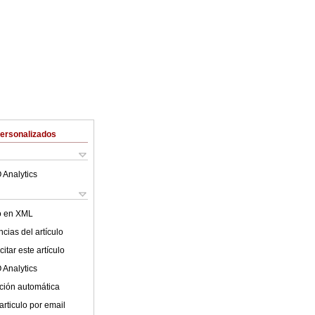
Personalizados
 Analytics
lo en XML
cias del artículo
itar este artículo
 Analytics
ción automática
articulo por email