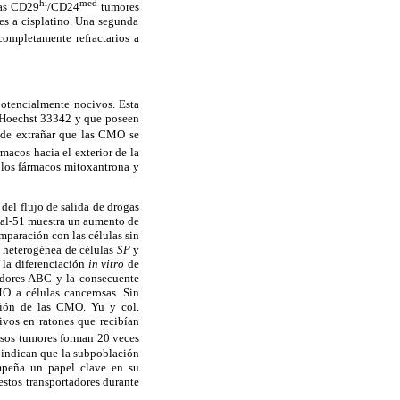
hi
med
las CD29
/CD24
tumores
es a cisplatino. Una segunda
ompletamente refractarios a
otencialmente nocivos. Esta
r Hoechst 33342 y que poseen
 de extrañar que las
CMO se
acos hacia el exterior de la
 los fármacos mitoxantrona y
del flujo de salida de drogas
Cal-51 muestra un aumento de
paración con las células sin
heterogénea de células
SP
y
la diferenciación
in vitro
de
dores ABC y la consecuente
O a células cancerosas.
Sin
ción de las CMO. Yu y
col.
vos en ratones que recibían
esos tumores forman 20 veces
s indican que la subpoblación
peña un papel clave en su
estos transportadores durante