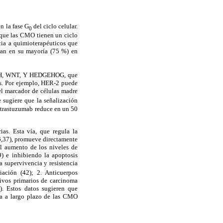
n la fase G
del ciclo celular.
0
 que las CMO tienen un ciclo
ncia a quimioterapéuticos que
an en su
mayoría (75 %) en
H, WNT, Y HEDGEHOG,
que
tes. Por ejemplo, HER-2 puede
l marcador de células madre
e sugiere que la señalización
 trastuzumab reduce en un 50
s. Esta vía, que regula la
6,37), promueve directamente
el aumento de los niveles de
9) e
inhibiendo la apoptosis
a
supervivencia y resistencia
ación (42); 2. Anticuerpos
tivos primarios
de carcinoma
. Estos datos sugieren que
a a largo plazo de las CMO