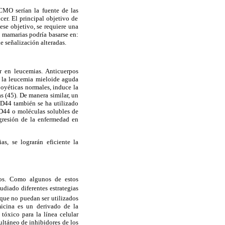
CMO serían la fuente de las
cer. El principal objetivo de
 ese objetivo, se requiere una
 mamarias podría basarse
en:
e señalización alteradas.
 en leucemias. Anticuerpos
e la leucemia mieloide aguda
yéticas normales, induce la
s (45). De manera similar, un
44 también se ha utilizado
CD44 o moléculas solubles de
gresión de la enfermedad en
, se lograrán eficiente la
os. Como algunos de estos
udiado diferentes estrategias
 que
no puedan ser utilizados
micina es un derivado de la
 tóxico para la línea
celular
ultáneo de inhibidores
de los