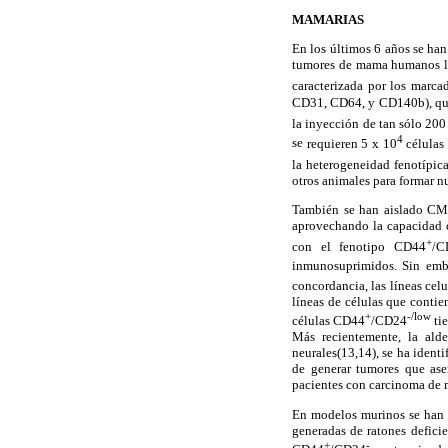
MAMARIAS
En los últimos 6 años se han
tumores de mama humanos la
caracterizada por los marcad
CD31, CD64, y CD140b), que 
la inyección de tan sólo 20
4
se
requieren 5 x 10
células 
la heterogeneidad fenotípica
otros animales para formar 
También se han aislado CM
aprovechando la capacidad
+
con el fenotipo CD44
/C
inmunosuprimidos. Sin
emba
concordancia, las líneas cel
líneas de células que contie
+
-/low
células CD44
/CD24
ti
Más recientemente, la ald
neurales(13,14),
se ha ident
de generar tumores que ase
pacientes con carcinoma de 
En modelos murinos se han u
generadas de ratones defic
+
-