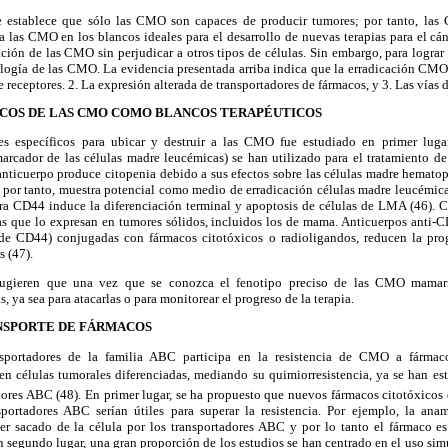
 establece que sólo las CMO son capaces de producir tumores;
por tanto, las 
 a las CMO en los blancos ideales para el desarrollo de nuevas terapias para el cán
cación de las CMO sin perjudicar a otros tipos de células. Sin embargo, para lograr
logía de las CMO. La evidencia presentada arriba indica que la erradicación CMO
e receptores.
2. La expresión alterada de transportadores de
fármacos, y 3. Las vías d
COS DE LAS CMO COMO BLANCOS TERAPÉUTICOS
es específicos para ubicar y destruir a las CMO fue estudiado
en primer lugar
arcador de las células madre leucémicas) se han utilizado para el tratamiento d
anticuerpo produce
citopenia debido a sus efectos sobre las células
madre hematopo
 por tanto, muestra potencial como medio de erradicación células madre leucémica
ra CD44 induce la
diferenciación terminal y apoptosis de células
de LMA (46). CD
sas que lo expresan en tumores sólidos, incluidos los de mama. Anticuerpos anti-
 de CD44) conjugadas
con fármacos citotóxicos o radioligandos, reducen la pro
 (47).
sugieren que una vez
que se conozca el fenotipo preciso de las CMO mamarias
s, ya sea para atacarlas o para monitorear el progreso de la terapia.
NSPORTE DE FÁRMACOS
sportadores de la
familia ABC participa en la resistencia de CMO a fármac
n células tumorales diferenciadas,
mediando su quimiorresistencia, ya se han
est
tadores ABC
(48). En primer lugar, se ha
propuesto que nuevos fármacos citotóxicos
portadores ABC serían útiles para superar
la resistencia. Por ejemplo, la ana
er
sacado de la célula por los transportadores ABC y por lo tanto el fármaco es
 segundo lugar, una gran proporción de los estudios se han centrado en el uso sim