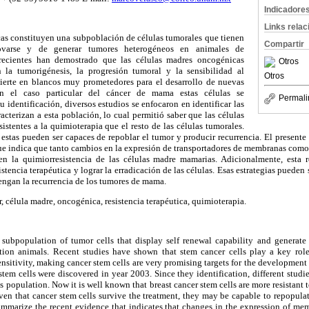
Indicadore
Links rela
as constituyen una subpoblación de células tumorales que tienen
Compartir
ovarse y de generar tumores heterogéneos en animales de
recientes han demostrado que las células madres oncogénicas
Otros
 la tumorigénesis, la progresión tumoral y la sensibilidad al
Otros
vierte en blancos muy prometedores para el desarrollo de nuevas
 En el caso particular del cáncer de mama estas células se
Permali
su
identificación, diversos estudios se enfocaron en identificar
las
acterizan a esta población, lo cual permitió saber que las células
stentes a la quimioterapia que el resto de las células tumorales.
, estas pueden ser capaces de repoblar el tumor y producir recurrencia. El presente
ue indica que tanto cambios en la expresión de transportadores de membranas como 
en la quimiorresistencia de las células madre mamarias. Adicionalmente, esta r
sistencia terapéutica y lograr la erradicación de las células. Esas estrategias pueden 
engan la recurrencia de los tumores de mama.
, célula madre, oncogénica, resistencia terapéutica, quimioterapia.
 subpopulation of tumor cells that display self renewal capability and genera
ation animals. Recent studies have shown that stem cancer cells play a key
role
nsitivity, making cancer stem cells are very promising targets for the development 
 stem cells were discovered in year 2003. Since they identification, different studi
is
population. Now it is well known that breast cancer stem
cells are more resistant
iven that cancer stem cells
survive the treatment, they may be capable to repopulat
ummarize the recent evidence that indicates that changes
in the expression of memb