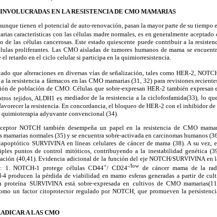
 INVOLUCRADAS EN LA RESISTENCIA DE CMO MAMARIAS
aunque tienen el potencial de auto-renovación, pasan la
mayor parte de su tiempo e
as características con las células madre normales, es en generalmente aceptado
to de las células cancerosas. Este estado quiescente puede contribuir a la resiste
lulas proliferantes. Las CMO aisladas de
tumores humanos de mama se encuentr
 el retardo en el ciclo celular si participa en la quimiorresistencia.
ado que alteraciones en diversas vías de señalización, tales
como HER-2, NOTC
a la resistencia
a fármacos en las CMO mamarias
(31, 32) para revisiones recien
ación de población de CMO. Células que sobre-expresan HER-2 también expresan e
tros tejidos, ALDH1 es
mediador de la resistencia a la ciclofosfamida
(33), lo qu
vorecer la resistencia. En
concordancia, el bloqueo de HER-2 con el inhibidor de
la quimioterapia adyuvante convencional (34).
 receptor NOTCH también desempeña un papel en la resistencia de CMO mamaria
as mamarias normales (35) y se encuentra sobre-activada en carcinomas humanos (3
tiapoptótico SURVIVINA en líneas celulares de cáncer de mama (38). A su vez, 
les puntos de control mitóticos, contribuyendo a la inestabilidad genética (3
ación (40,41). Evidencia adicional de la
función del eje NOTCH/SURVIVINA en l
+
-/low
: 1. NOTCH-1 protege células CD44
/ CD24
de cáncer mama de la radi
-4 producen la pérdida de viabilidad en mamo
esferas generadas a partir de cul
La proteína SURVIVINA está sobre-expresada en cultivos de CMO mamarias(11)
como un
factor citoprotector regulado por NOTCH, que
promueven la persistenci
ADICAR A LAS CMO