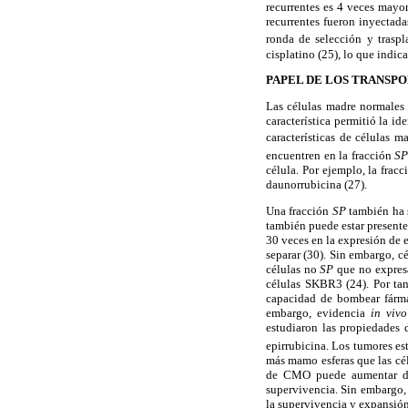
recurrentes es 4 veces mayo
recurrentes fueron inyectad
ronda de selección y trasp
cisplatino
(25), lo que indic
PAPEL DE LOS TRANSP
Las células madre normales
característica permitió la i
características de células ma
encuentren en la fracción
S
célula. Por ejemplo, la frac
daunorrubicina (27).
Una fracción
SP
también ha 
también
puede estar present
30 veces
en la expresión de e
separar (30).
Sin embargo, cél
células no
SP
que no expres
células SKBR3
(24). Por ta
capacidad de bombear fárm
embargo, evidencia
in viv
estudiaron las propiedades 
epirrubicina. Los tumores e
más mamo esferas que las cél
de CMO puede aumentar du
supervivencia. Sin embargo, 
la supervivencia y expansió