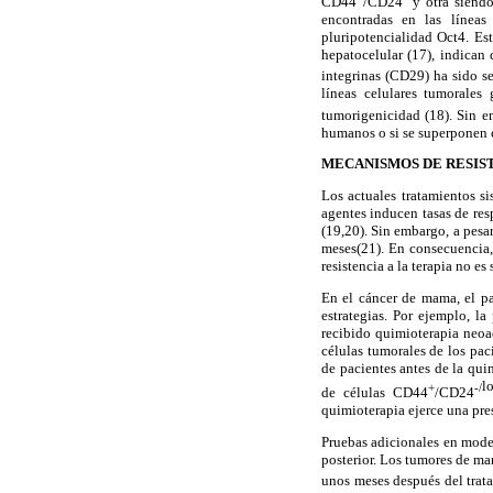
CD44
/CD24
y otra siend
encontradas en las líneas
pluripotencialidad Oct4. Es
hepatocelular (17), indica
integrinas (CD29) ha sido s
líneas celulares tumorales 
tumorigenicidad (18). Sin 
humanos o si se superponen c
MECANISMOS DE RESIST
Los actuales tratamientos s
agentes inducen tasas de re
(19,20)
. Sin embargo, a pesar
meses(21). En consecuencia,
resistencia a la terapia no e
En el cáncer de mama, el pa
estrategias. Por ejemplo, l
recibido quimioterapia neo
células
tumorales de los pac
de pacientes antes de la qui
l
+
-/
de células CD44
/CD24
quimioterapia ejerce una pr
Pruebas adicionales en model
posterior. Los tumores de m
unos meses después del trat