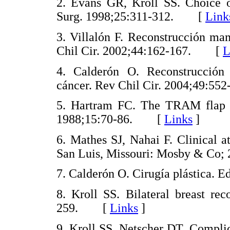
2. Evans GR, Kroll SS. Choice of
Surg. 1998;25:311-312. [
Link
3. Villalón F. Reconstrucción ma
Chil Cir. 2002;44:162-167. [
L
4. Calderón O. Reconstrucción
cáncer. Rev Chil Cir. 2004;49:
5. Hartram FC. The TRAM flap for
1988;15:70-86. [
Links
]
6. Mathes SJ, Nahai F. Clinical a
San Luis, Missouri: Mosby & C
7. Calderón O. Cirugía plástica.
8. Kroll SS. Bilateral breast rec
259. [
Links
]
9. Kroll SS, Netscher DT. Compli