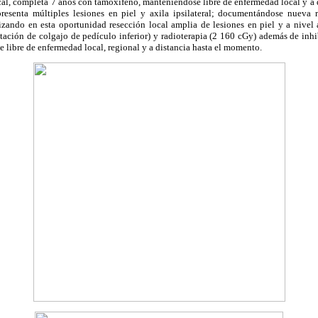
al, completa 7 años con tamoxifeno, manteniéndose libre de enfermedad local y a d
senta múltiples lesiones en piel y axila ipsilateral; documentándose nueva re
izando en esta oportunidad resección local amplia de lesiones en piel y a nivel a
tación de colgajo de pedículo inferior) y radioterapia (2 160 cGy) además de inhi
libre de enfermedad local, regional y a distancia hasta el momento.