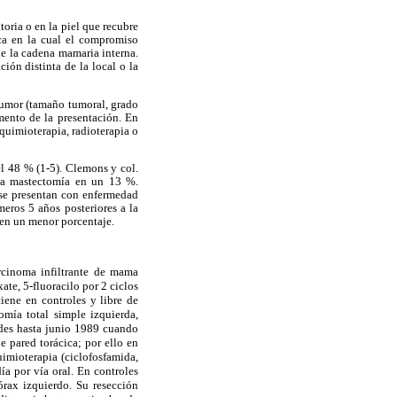
toria o en la piel que recubre
ica en la cual el compromiso
 de la cadena mamaria interna.
ión distinta de la local o la
l tumor (tamaño tumoral, grado
mento de la presentación. En
 quimioterapia, radioterapia o
el 48 % (1-5). Clemons y col.
 la mastectomía en un 13 %.
 se presentan con enfermedad
meros 5 años posteriores a la
s en un menor porcentaje.
rcinoma infiltrante de mama
ate, 5-fluoracilo por 2 ciclos
tiene en controles y libre de
mía total simple izquierda,
ades hasta junio 1989 cuando
e pared torácica; por ello en
imioterapia (ciclofosfamida,
ía por vía oral. En controles
rax izquierdo. Su resección