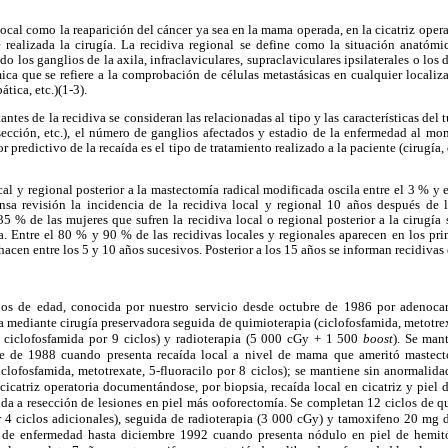
local como la reaparición del cáncer ya sea en la mama operada, en la cicatriz opera
de realizada la cirugía. La recidiva regional se define como la situación anatóm
o los ganglios de la axila, infraclaviculares, supraclaviculares ipsilaterales o los
mica que se refiere a la comprobación de células metastásicas en cualquier localizac
tica, etc.)(1-3).
antes de la recidiva se consideran las relacionadas al tipo y las características de
sección, etc.), el número de ganglios afectados y estadio de la enfermedad al mo
 predictivo de la recaída es el tipo de tratamiento realizado a la paciente (cirugía,
cal y regional posterior a la mastectomía radical modificada oscila entre el 3 % y 
ensa revisión la incidencia de la recidiva local y regional 10 años después de
 % de las mujeres que sufren la recidiva local o regional posterior a la cirugía
a. Entre el 80 % y 90 % de las recidivas locales y regionales aparecen en los pri
 hacen entre los 5 y 10 años sucesivos. Posterior a los 15 años se informan recidiva
os de edad, conocida por nuestro servicio desde octubre de 1986 por adenoca
da mediante cirugía preservadora seguida de quimioterapia (ciclofosfamida, metotrex
, ciclofosfamida por 9 ciclos) y radioterapia (5 000 cGy + 1 500
boost
). Se man
e de 1988 cuando presenta recaída local a nivel de mama que ameritó mastecto
iclofosfamida, metotrexate, 5-fluoracilo por 8 ciclos); se mantiene sin anormalid
cicatriz operatoria documentándose, por biopsia, recaída local en cicatriz y piel d
da a resección de lesiones en piel más ooforectomía. Se completan 12 ciclos de qu
r 4 ciclos adicionales), seguida de radioterapia (3 000 cGy) y tamoxifeno 20 mg d
e de enfermedad hasta diciembre 1992 cuando presenta nódulo en piel de hemitó