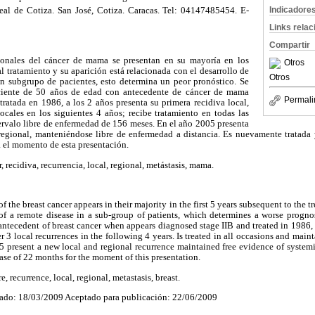
Indicadore
eal de Cotiza. San José, Cotiza. Caracas. Tel: 04147485454. E-
Links rela
Compartir
gionales del cáncer de mama se presentan en su mayoría en los
Otros
l tratamiento y su aparición está relacionada con el desarrollo de
Otros
n subgrupo de pacientes, esto determina un peor pronóstico. Se
ciente de 50 años de edad con antecedente de cáncer de mama
Permali
tratada en 1986, a los 2 años presenta su primera recidiva local,
ocales en los siguientes 4 años; recibe tratamiento en todas las
ervalo libre de enfermedad de 156 meses. En el año 2005 presenta
regional, manteniéndose libre de enfermedad a distancia. Es nuevamente tratada y
 el momento de esta presentación.
, recidiva, recurrencia, local, regional, metástasis, mama.
of the breast cancer appears in their majority in the first 5 years subsequent to the 
of a remote disease in a sub-group of patients, which determines a worse prognos
 antecedent of breast cancer when appears diagnosed stage IIB and treated in 1986, 
ter 3 local recurrences in the following 4 years. Is treated in all occasions and maint
 present a new local and regional recurrence maintained free evidence of systemi
sease of 22 months for the moment of this presentation.
re, recurrence, local, regional, metastasis, breast.
ado: 18/03/2009 Aceptado para publicación: 22/06/2009