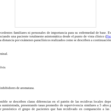
ecedentes familiares ni personales de importancia para su enfermedad de base. E
nciando una paciente totalmente asintomática desde el punto de vista clínico (
Fig
a distancia por exámenes paraclínicos realizados como se describen a continuación
minal.
lvis
inhibidores de aromatasa.
ponible se describen claras diferencias en el patrón de las recidivas locales de
a suministrada, presentando tasas promedio de supervivencia similares a 5 años po
or pronóstico el grupo de pacientes que han recidivado en comparación a las