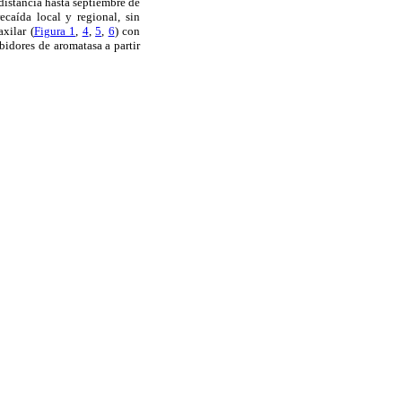
istancia hasta septiembre de
caída local y regional, sin
xilar (
Figura 1
,
4
,
5
,
6
) con
bidores de aromatasa a partir