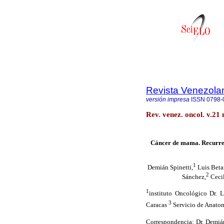
Revista Venezola
versión impresa
ISSN
0798-
Rev. venez. oncol. v.21
Cáncer de mama. Recurrenc
1
Demián Spinetti,
Luis Beta
2
Sánchez,
Cecil
1
instituto Oncológico Dr. L
3
Caracas
Servicio de Anatomí
Correspondencia: Dr. Demián 