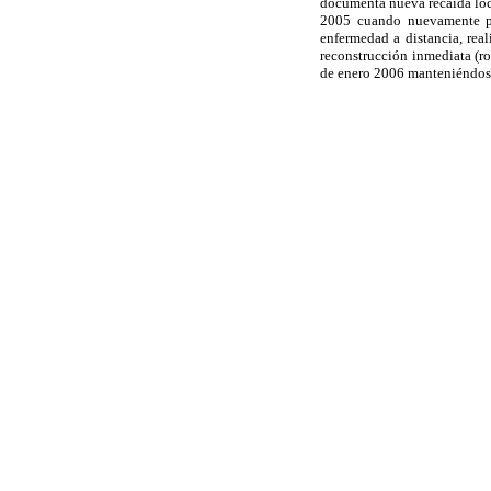
documenta nueva recaída loc
2005 cuando nuevamente pre
enfermedad a distancia, real
reconstrucción inmediata (ro
de enero 2006 manteniéndose 