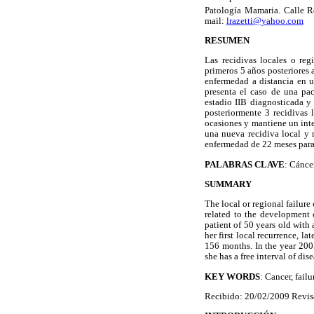
Patología Mamaria. Calle R
mail:
lrazetti@yahoo.com
RESUMEN
Las recidivas locales o re
primeros 5 años posteriores a
enfermedad a distancia en u
presenta el caso de una pa
estadio IIB diagnosticada y 
posteriormente 3 recidivas l
ocasiones y mantiene un int
una nueva recidiva local y 
enfermedad de 22 meses para
PALABRAS CLAVE
: Cáncer
SUMMARY
The local or regional failure 
related to the development 
patient of 50 years old with
her first local recurrence, la
156 months. In the year 2005
she has a free interval of di
KEY WORDS
: Cancer, failu
Recibido: 20/02/2009 Revis