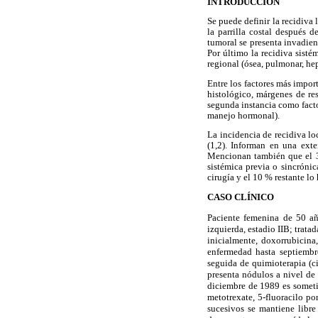
INTRODUCCIÓN
Se puede definir la recidiva 
la parrilla costal después 
tumoral se presenta invadiend
Por último la recidiva sisté
regional (ósea, pulmonar, hepá
Entre los factores más import
histológico, márgenes de re
segunda instancia como factor
manejo hormonal).
La incidencia de recidiva lo
(1,2). Informan en una ext
Mencionan también que el 35
sistémica previa o sincrónic
cirugía y el 10 % restante lo
CASO CLÍNICO
Paciente femenina de 50 añ
izquierda, estadio IIB; trata
inicialmente, doxorrubicina
enfermedad hasta septiembr
seguida de quimioterapia (c
presenta nódulos a nivel de 
diciembre de 1989 es someti
metotrexate, 5-fluoracilo po
sucesivos se mantiene libr