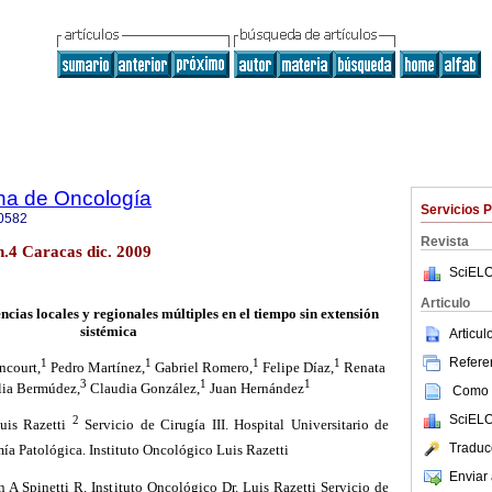
na de Oncología
Servicios 
0582
Revista
 n.4 Caracas dic. 2009
SciELO
Articulo
ias locales y regionales múltiples en el tiempo sin extensión
sistémica
Articu
Referen
1
1
1
1
ncourt,
Pedro Martínez,
Gabriel Romero,
Felipe Díaz,
Renata
3
1
1
ia Bermúdez,
Claudia González,
Juan Hernández
Como c
SciELO
2
uis Razetti
Servicio de Cirugía III. Hospital Universitario de
Traduc
a Patológica. Instituto Oncológico Luis Razetti
Enviar 
A Spinetti R. Instituto Oncológico Dr. Luis Razetti Servicio de