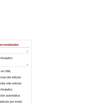
Personalizados
 Analytics
lo en XML
cias del artículo
itar este artículo
 Analytics
ción automática
articulo por email