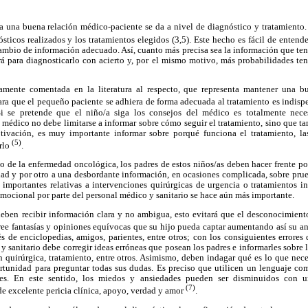
 una buena relación médico-paciente se da a nivel de diagnóstico y tratamiento.
sticos realizados y los tratamientos elegidos (3,5). Este hecho es fácil de entend
cambio de información adecuado. Así, cuanto más precisa sea la información que te
á para diagnosticarlo con acierto y, por el mismo motivo, más probabilidades ten
amente comentada en la literatura al respecto, que representa mantener una bu
Para que el pequeño paciente se adhiera de forma adecuada al tratamiento es indis
Si se pretende que el niño/a siga los consejos del médico es totalmente nec
 médico no debe limitarse a informar sobre cómo seguir el tratamiento, sino que 
tivación, es muy importante informar sobre porqué funciona el tratamiento, la
(5)
arlo
.
o de la enfermedad oncológica, los padres de estos niños/as deben hacer frente po
dad y por otro a una desbordante información, en ocasiones complicada, sobre prue
 importantes relativas a intervenciones quirúrgicas de urgencia o tratamientos in
emocional por parte del personal médico y sanitario se hace aún más importante.
 deben recibir información clara y no ambigua, esto evitará que el desconocimient
cree fantasías y opiniones equívocas que su hijo pueda captar aumentando así su a
 de enciclopedias, amigos, parientes, entre otros; con los consiguientes errores 
y sanitario debe corregir ideas erróneas que posean los padres e informarles sobre l
n quirúrgica, tratamiento, entre otros. Asimismo, deben indagar qué es lo que nece
rtunidad para preguntar todas sus dudas. Es preciso que utilicen un lenguaje com
es. En este sentido, los miedos y ansiedades pueden ser disminuidos con u
(7)
e excelente pericia clínica, apoyo, verdad y amor
.