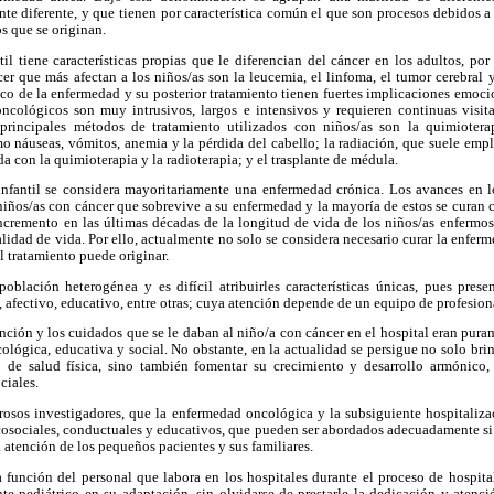
e diferente, y que tienen por característica común el que son procesos debidos a
os que se originan.
ntil tiene características propias que le diferencian del cáncer en los adultos, po
cer que más afectan a los niños/as son la leucemia, el linfoma, el tumor cerebral
ico de la enfermedad y su posterior tratamiento tienen fuertes implicaciones emocio
ncológicos son muy intrusivos, largos e intensivos y requieren continuas visit
principales métodos de tratamiento utilizados con niños/as son la quimiotera
o náuseas, vómitos, anemia y la pérdida del cabello; la radiación, que suele empl
da con la quimioterapia y la radioterapia; y el trasplante de médula.
 infantil se considera mayoritariamente una enfermedad crónica. Los avances en 
iños/as con cáncer que sobrevive a su enfermedad y la mayoría de estos se curan
incremento en las últimas décadas de la longitud de vida de los niños/as enfermos
calidad de vida. Por ello, actualmente no solo se considera necesario curar la enfer
l tratamiento puede originar.
oblación heterogénea y es difícil atribuirles características únicas, pues pres
, afectivo, educativo, entre otras; cuya atención depende de un equipo de profesion
nción y los cuidados que se le daban al niño/a con cáncer en el hospital eran pura
cológica, educativa y social. No obstante, en la actualidad se persigue no solo bri
de salud física, sino también fomentar su crecimiento y desarrollo armónico,
ciales.
osos investigadores, que la enfermedad oncológica y la subsiguiente hospitalizac
osociales, conductuales y educativos, que pueden ser abordados adecuadamente si 
 atención de los pequeños pacientes y sus familiares.
función del personal que labora en los hospitales durante el proceso de hospital
te pediátrico en su adaptación, sin olvidarse de prestarle la dedicación y atenci