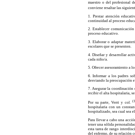
maestro o del profesional d
conviene resaltar las siguien
1. Prestar atención educati
continuidad al proceso educa
2. Establecer comunicación 
proceso educativo.
3. Elaborar o adaptar mater
escolares que se presenten.
4. Diseñar y desarrollar acti
cada niño/a.
5. Ofrecer asesoramiento a lo
6. Informar a los padres so
desviando la preocupación en 
7. Asegurar la coordinación 
recibir el alta hospitalaria,
(
Por su parte, Verri y col.
hospitalaria con un constan
hospitalizado, sea cual sea e
Para llevar a cabo una acció
tener una sólida personalida
esta tarea de rango interdis
del enfermo, de su relación c