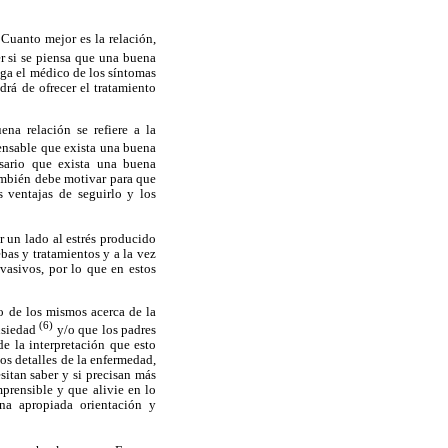
 Cuanto mejor es la relación,
er si se piensa que una buena
nga el médico de los síntomas
drá de ofrecer el tratamiento
ena relación se refiere a la
pensable que exista una buena
esario que exista una buena
también debe motivar para que
s ventajas de seguirlo y los
r un lado al estrés producido
bas y tratamientos y a la vez
vasivos, por lo que en estos
o de los mismos acerca de la
(6)
nsiedad
y/o que los padres
de la interpretación que esto
os detalles de la enfermedad,
sitan saber y si precisan más
prensible y que alivie en lo
na apropiada orientación y