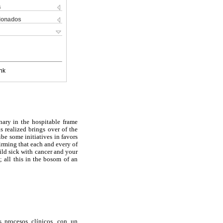
s
cionados
nk
inary in the hospitable frame
is realized brings over of the
ibe some initiatives in favors
firming that each and every of
hild sick with cancer and your
; all this in the bosom of an
 procesos clínicos, con un