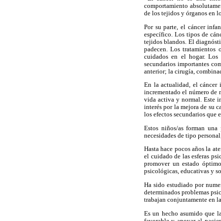
comportamiento absolutament
de los tejidos y órganos en l
Por su parte, el cáncer infa
específico. Los tipos de cán
tejidos blandos. El diagnóst
padecen. Los tratamientos o
cuidados en el hogar. Los 
secundarios importantes com
anterior; la cirugía, combina
En la actualidad, el cáncer
incrementado el número de n
vida activa y normal. Este 
interés por la mejora de su 
los efectos secundarios que e
Estos niños/as forman una p
necesidades de tipo personal
Hasta hace pocos años la ate
el cuidado de las esferas psi
promover un estado óptimo 
psicológicas, educativas y so
Ha sido estudiado por numer
determinados problemas psic
trabajan conjuntamente en la
Es un hecho asumido que la 
favorable y apoyar al pacien