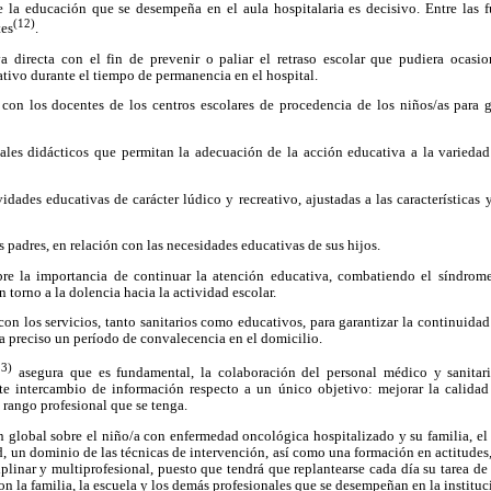
e la educación que se desempeña en el aula hospitalaria es decisivo. Entre las f
(12)
tes
.
va directa con el fin de prevenir o paliar el retraso escolar que pudiera ocasio
tivo durante el tiempo de permanencia en el hospital.
con los docentes de los centros escolares de procedencia de los niños/as para g
iales didácticos que permitan la adecuación de la acción educativa a la variedad
vidades educativas de carácter lúdico y recreativo, ajustadas a las características
s padres, en relación con las necesidades educativas de sus hijos.
bre la importancia de continuar la atención educativa, combatiendo el síndrome
torno a la dolencia hacia la actividad escolar.
con los servicios, tanto sanitarios como educativos, para garantizar la continuidad 
 sea preciso un período de convalecencia en el domicilio.
13)
asegura que es fundamental, la colaboración del personal médico y sanitar
te intercambio de información respecto a un único objetivo: mejorar la calida
l rango profesional que se tenga.
n global sobre el niño/a con enfermedad oncológica hospitalizado y su familia, e
d, un dominio de las técnicas de intervención, así como una formación en actitudes,
ciplinar y multiprofesional, puesto que tendrá que replantearse cada día su tarea d
on la familia, la escuela y los demás profesionales que se desempeñan en la instituc