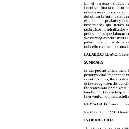
En el presente artículo 
interdisciplinaria en el marc
niño/a con cáncer y su grupo
del cáncer infantil, para lue
el ámbito hospitalario y desc
beneficiosos que tienen la
pediátricos hospitalizados 
profesionales que laboran e
y/o estrategias para asistir 
paliar los síntomas de la e
todo ello en el seno de una i
PALABRAS CLAVE
: Cáncer
SUMMARY
In the present article there
performs vital importance in 
infantile cancer, then to des
of the recognition the benefi
the professionals who work in
family, and thus to help to 
intervention to interdisciplin
KEY WORDS
: Cancer, infa
Recibido: 05/03/2010 Revis
INTRODUCCIÓN
El cáncer no es una enfer