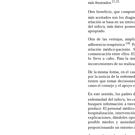
(1,2).
más frustrados
Otro beneficio, que comporta
más acertados son los diagnó
relación se basa en un inter
del niño/a, más datos poseer
apropiado.
Otra de las ventajas, ampli
(4)
adherencia terapéutica
. 
relación médico-paciente. 
comunicación entre ellos. El
lo lleve a cabo. Para la mo
inconvenientes de no realiz
De la misma forma, en el cas
por la noticia de la enferme
tienen que tomar decisiones
casos el consejo y el apoyo 
En este sentido, los padres
enfermedad del niño/a, les 
busquen información a través
produce. El personal médico 
hospitalización, intervenció
explicaciones, dándoles opo
posible miedos y ansiedad
proporcionando un entorno d