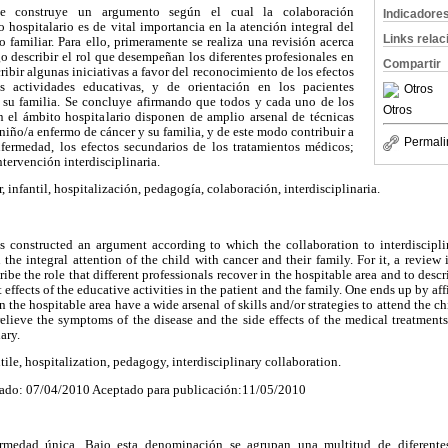
se construye un argumento según el cual la colaboración
Indicadore
o hospitalario es de vital importancia en la atención integral del
Links rela
 familiar. Para ello, primeramente se realiza una revisión acerca
go describir el rol que desempeñan los diferentes profesionales en
Compartir
ribir algunas iniciativas a favor del reconocimiento de los efectos
s actividades educativas, y de orientación en los pacientes
Otros
y su familia. Se concluye afirmando que todos y cada uno de los
Otros
n el ámbito hospitalario disponen de amplio arsenal de técnicas
al niño/a enfermo de cáncer y su familia, y de este modo contribuir a
Permali
nfermedad, los efectos secundarios de los tratamientos médicos;
ntervención interdisciplinaria.
, infantil, hospitalización, pedagogía, colaboración, interdisciplinaria.
 is constructed an argument according to which the collaboration to interdiscipl
the integral attention of the child with cancer and their family. For it, a review 
cribe the role that different professionals recover in the hospitable area and to descr
t effects of the educative activities in the patient and the family. One ends up by af
 the hospitable area have a wide arsenal of skills and/or strategies to attend the c
relieve the symptoms of the disease and the side effects of the medical treatments
ary.
ntile, hospitalization, pedagogy, interdisciplinary collaboration.
ado: 07/04/2010 Aceptado para publicación:11/05/2010
medad única. Bajo esta denominación se agrupan una multitud de diferentes