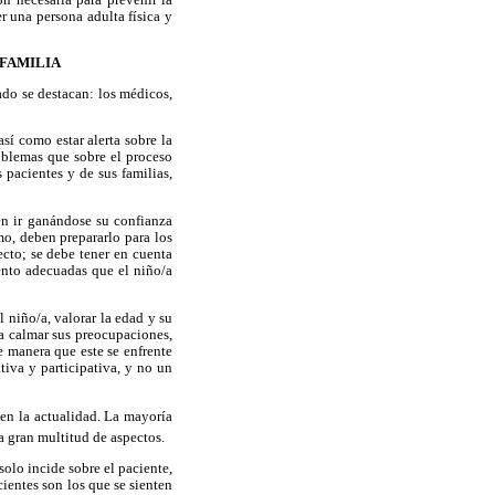
r una persona adulta física y
 FAMILIA
ado se destacan: los médicos,
sí como estar alerta sobre la
roblemas que sobre el proceso
 pacientes y de sus familias,
en ir ganándose su confianza
o, deben prepararlo para los
ecto; se debe tener en cuenta
ento adecuadas que el niño/a
 niño/a, valorar la edad y su
 a calmar sus preocupaciones,
e manera que este se enfrente
tiva y participativa, y no un
 en la actualidad. La mayoría
a gran multitud de aspectos.
solo incide sobre el paciente,
ientes son los que se sienten