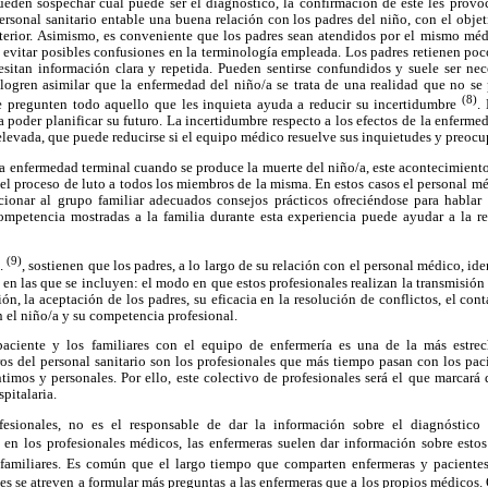
ueden sospechar cuál puede ser el diagnóstico, la confirmación de este les pro
ersonal sanitario entable una buena relación con los padres del niño, con el obje
osterior. Asimismo, es conveniente que los padres sean atendidos por el mismo méd
a evitar posibles confusiones en la terminología empleada. Los padres retienen poc
esitan información clara y repetida. Pueden sentirse confundidos y suele ser nece
logren asimilar que la enfermedad del niño/a se trata de una realidad que no se 
(8)
e pregunten todo aquello que les inquieta ayuda a reducir su incertidumbre
.
a poder planificar su futuro. La incertidumbre respecto a los efectos de la enferme
levada, que puede reducirse si el equipo médico resuelve sus inquietudes y preocu
e la enfermedad terminal cuando se produce la muerte del niño/a, este acontecimient
 el proceso de luto a todos los miembros de la misma. En estos casos el personal mé
onar al grupo familiar adecuados consejos prácticos ofreciéndose para hablar 
competencia mostradas a la familia durante esta experiencia puede ayudar a la re
(9)
l.
, sostienen que los padres, a lo largo de su relación con el personal médico, id
en las que se incluyen: el modo en que estos profesionales realizan la transmisión 
n, la aceptación de los padres, su eficacia en la resolución de conflictos, el con
n el niño/a y su competencia profesional.
paciente y los familiares con el equipo de enfermería es una de la más estre
s del personal sanitario son los profesionales que más tiempo pasan con los paci
mos y personales. Por ello, este colectivo de profesionales será el que marcará
spitalaria.
sionales, no es el responsable de dar la información sobre el diagnóstico 
 en los profesionales médicos, las enfermeras suelen dar información sobre estos t
 familiares. Es común que el largo tiempo que comparten enfermeras y paciente
es se atreven a formular más preguntas a las enfermeras que a los propios médicos.