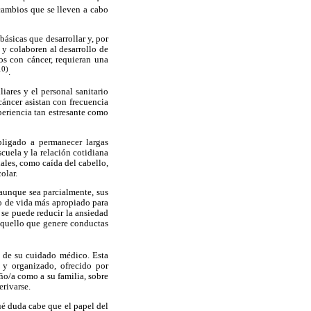
 cambios que se lleven a cabo
ásicas que desarrollar y, por
 y colaboren al desarrollo de
os con cáncer, requieran una
10)
.
iares y el personal sanitario
cáncer asistan con frecuencia
periencia tan estresante como
bligado a permanecer largas
scuela y la relación cotidiana
iales, como caída del cabello,
olar.
 aunque sea parcialmente, sus
lo de vida más apropiado para
 se puede reducir la ansiedad
 aquello que genere conductas
s de su cuidado médico. Esta
 y organizado, ofrecido por
iño/a como a su familia, sobre
erivarse.
ué duda cabe que el papel del