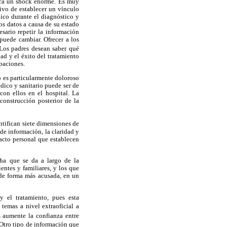
voca un shock enorme. Es muy
tivo de establecer un vínculo
ico durante el diagnóstico y
os datos a causa de su estado
sario repetir la información
puede cambiar. Ofrecer a los
 Los padres desean saber qué
dad y el éxito del tratamiento
paciones.
o es particularmente doloroso
dico y sanitario puede ser de
con ellos en el hospital. La
construcción posterior de la
entifican siete dimensiones de
de información, la claridad y
tacto personal que establecen
cha que se da a largo de la
entes y familiares, y los que
 de forma más acusada, en un
y el tratamiento, pues esta
emas a nivel extraoficial a
s aumente la confianza entre
 Otro tipo de información que