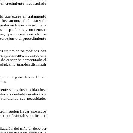
 un crecimiento incontrolado
r lo que exige un tratamiento
 y los sarcomas de hueso y de
nales en los niños/ as que la
as hospitalarias y numerosos
pia, que cuenta con efectos
earse junto al procedimiento
los tratamientos médicos han
 completamente, llevando una
 de cáncer ha acrecentado el
medad, sino también disminuir
entan una gran diversidad de
ales.
mente sanitarios, olvidándose
ndar los cuidados sanitarios y
 atendiendo sus necesidades
ión, suelen llevar asociados
los profesionales implicados
ización del niño/a, debe ser
ón necesaria para prevenir la