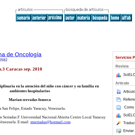
na de Oncología
Servicios 
0582
Revista
 n.3 Caracas sep. 2010
SciELO
Articulo
plinaria en la atención del niño con cáncer y su familia en
ambientes hospitalarios
Articu
Referen
Marian serradas fonseca
Como c
a San Felipe, Estado Yaracuy, Venezuela.
SciELO
n Serradas F. Universidad Nacional Abierta Centro Local Yaracuy
 Venezuela. E-mail:
mserradas@hotmail.com
Traduc
Enviar 