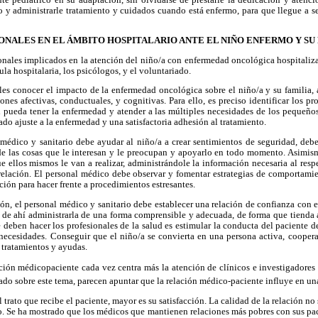
y administrarle tratamiento y cuidados cuando está enfermo, para que llegue a se
ONALES EN EL ÁMBITO HOSPITALARIO ANTE EL NIÑO ENFERMO Y SU
onales implicados en la atención del niño/a con enfermedad oncológica hospitaliz
ula hospitalaria, los psicólogos, y el voluntariado.
les conocer el impacto de la enfermedad oncológica sobre el niño/a y su familia, a
iones afectivas, conductuales, y cognitivas. Para ello, es preciso identificar los p
l pueda tener la enfermedad y atender a las múltiples necesidades de los pequeños
ado ajuste a la enfermedad y una satisfactoria adhesión al tratamiento.
l médico y sanitario debe ayudar al niño/a a crear sentimientos de seguridad, deb
de las cosas que le interesan y le preocupan y apoyarlo en todo momento. Asimism
 ellos mismos le van a realizar, administrándole la información necesaria al resp
 relación. El personal médico debe observar y fomentar estrategias de comportami
ación para hacer frente a procedimientos estresantes.
ión, el personal médico y sanitario debe establecer una relación de confianza con el
ir de ahí administrarla de una forma comprensible y adecuada, de forma que tienda
deben hacer los profesionales de la salud es estimular la conducta del paciente d
necesidades. Conseguir que el niño/a se convierta en una persona activa, coopera
 tratamientos y ayudas.
lación médicopaciente cada vez centra más la atención de clínicos e investigadores
zado sobre este tema, parecen apuntar que la relación médico-paciente influye en un
 trato que recibe el paciente, mayor es su satisfacción. La calidad de la relación no 
. Se ha mostrado que los médicos que mantienen relaciones más pobres con sus pac