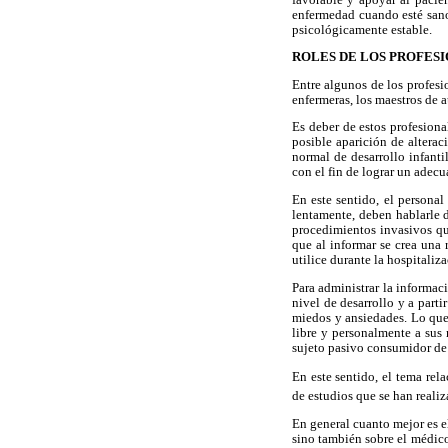
enfermedad cuando esté sano 
psicológicamente estable.
ROLES DE LOS PROFESI
Entre algunos de los profesi
enfermeras, los maestros de a
Es deber de estos profesiona
posible aparición de alterac
normal de desarrollo infanti
con el fin de lograr un adecu
En este sentido, el persona
lentamente, deben hablarle 
procedimientos invasivos que
que al informar se crea una
utilice durante la hospitaliz
Para administrar la informac
nivel de desarrollo y a part
miedos y ansiedades. Lo que 
libre y personalmente a sus 
sujeto pasivo consumidor de
En este sentido, el tema re
de estudios que se han reali
En general cuanto mejor es el
sino también sobre el médico