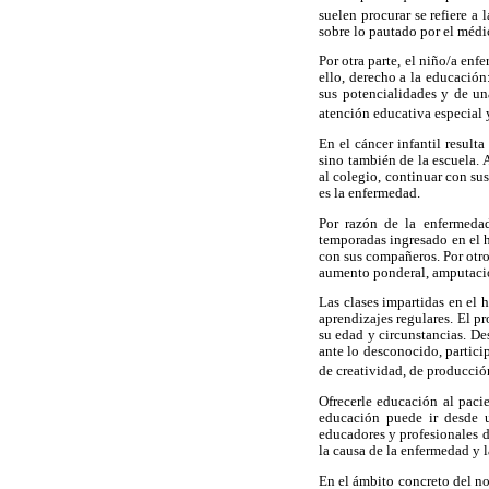
suelen procurar se refiere a
sobre lo pautado por el médic
Por otra parte, el niño/a en
ello, derecho a la educación
sus potencialidades y de un
atención educativa especial
En el cáncer infantil result
sino también de la escuela. 
al colegio, continuar con su
es la enfermedad.
Por razón de la enfermedad
temporadas ingresado en el ho
con sus compañeros. Por otro 
aumento ponderal, amputación
Las clases impartidas en el 
aprendizajes regulares. El p
su edad y circunstancias. De
ante lo desconocido, partici
de creatividad, de producción
Ofrecerle educación al paci
educación puede ir desde u
educadores y profesionales de
la causa de la enfermedad y l
En el ámbito concreto del no