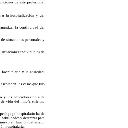
unciones de este profesional
nar la hospitalización y dar
arantizar la continuidad del
 de situaciones personales y
 y situaciones individuales de
 hospitalario y la ansiedad,
escolar en los casos que tras
io y los educadores de aula
d de vida del niño/a enfermo
l pedagogo hospitalario ha de
 habilidades y destrezas para
e nuevo en función del estado
ión hospitalaria.