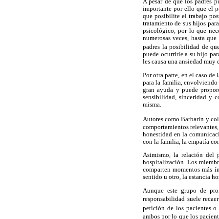
A pesar de que los padres p
importante por ello que el p
que posibilite el trabajo p
tratamiento de sus hijos par
psicológico, por lo que nec
numerosas veces, hasta que 
padres la posibilidad de qu
puede ocurrirle a su hijo par
les causa una ansiedad muy e
Por otra parte, en el caso d
para la familia, envolviendo
gran ayuda y puede proporci
sensibilidad, sinceridad y 
misma.
Autores como Barbarin y co
comportamientos relevantes, 
honestidad en la comunicació
con la familia, la empatía co
Asimismo, la relación del 
hospitalización. Los miembro
comparten momentos más ínti
sentido u otro, la estancia ho
Aunque este grupo de profe
responsabilidad suele recaer
petición de los pacientes o
ambos por lo que los pacient