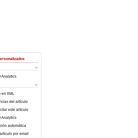
Personalizados
 Analytics
lo en XML
cias del artículo
itar este artículo
 Analytics
ción automática
articulo por email