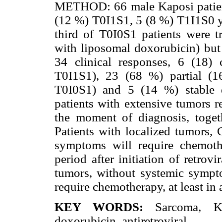
METHOD: 66 male Kaposi patien
(12 %) T0I1S1, 5 (8 %) T1I1S0 y
third of T0I0S1 patients were t
with liposomal doxorubicin) bu
34 clinical responses, 6 (18
T0I1S1), 23 (68 %) partial (
T0I0S1) and 5 (14 %) stable
patients with extensive tumors r
the moment of diagnosis, togeth
Patients with localized tumors, 
symptoms will require chemot
period after initiation of retrov
tumors, without systemic sympt
require chemotherapy, at least i
KEY WORDS:
Sarcoma, Kap
doxorubicin, antiretroviral.