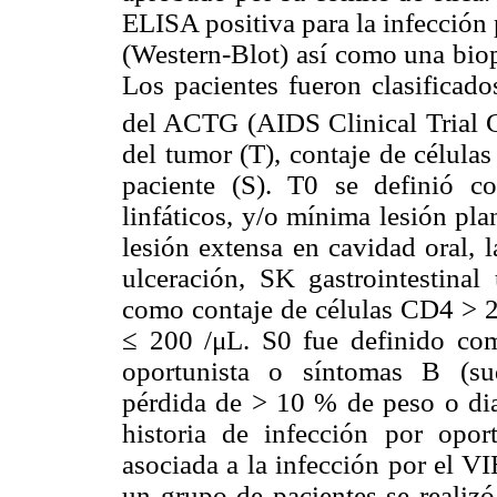
ELISA positiva para la infección 
(Western-Blot) así como una biop
Los pacientes fueron clasificado
del ACTG (AIDS Clinical Trial 
del tumor (T), contaje de célula
paciente (S). T0 se definió 
linfáticos, y/o mínima lesión pl
lesión extensa en cavidad oral, 
ulceración, SK gastrointestinal 
como contaje de células CD4 > 2
≤ 200 /μL. S0 fue definido com
oportunista o síntomas B (sud
pérdida de > 10 % de peso o dia
historia de infección por opor
asociada a la infección por el V
un grupo de pacientes se realizó 