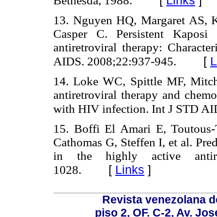
Bethesda, 1988.
13. Nguyen HQ, Margaret AS, 
Casper C. Persistent Kaposi 
antiretroviral therapy: Character
[
L
AIDS. 2008;22:937-945.
14. Loke WC, Spittle MF, Mitch
antiretroviral therapy and chemo
with HIV infection. Int J STD A
15. Boffi El Amari E, Toutous
Cathomas G, Steffen I, et al. Pre
in the highly active antir
[
Links
]
1028.
Revista venezolana de
piso 2, OF. C-2, Av. Jo