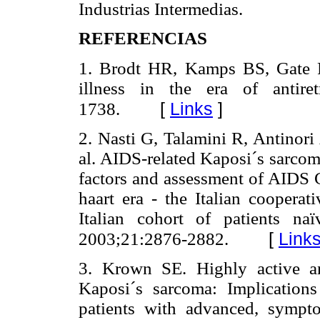
Industrias Intermedias.
REFERENCIAS
1. Brodt HR, Kamps BS, Gate P
illness in the era of antire
[
Links
]
1738.
2. Nasti G, Talamini R, Antinori 
al. AIDS-related Kaposi´s sarcom
factors and assessment of AIDS C
haart era - the Italian cooper
Italian cohort of patients naï
[
Link
2003;21:2876-2882.
3. Krown SE. Highly active ant
Kaposi´s sarcoma: Implications 
patients with advanced, sympt