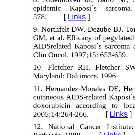
epidemic Kaposi´s sarcom
[
Links
]
578.
9. Northfelt DW, Dezube BJ, T
GM, et al. Efficacy of pegylated
AIDSrelated Kaposi´s sarcoma af
Clin Oncol. 1997;15: 653-659.
10. Fletcher RH, Fletcher SW
Maryland: Baltimore, 1996.
11. Hernandez-Morales DE, Hern
cutaneous AIDS-related Kaposi´s 
doxorubicin according to loc
[
Links
]
2005;14:264-266.
12. National Cancer Institute
[
Links
]