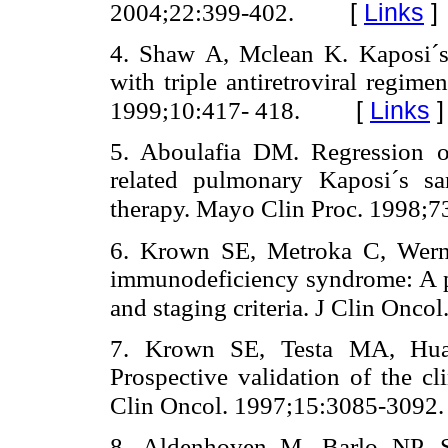
[
Links
]
2004;22:399-402.
4. Shaw A, Mclean K. Kaposi´s 
with triple antiretroviral regim
[
Links
]
1999;10:417- 418.
5. Aboulafia DM. Regression 
related pulmonary Kaposi´s sar
therapy. Mayo Clin Proc. 1998;7
6. Krown SE, Metroka C, Werns
immunodeficiency syndrome: A pr
and staging criteria. J Clin Onco
7. Krown SE, Testa MA, Huan
Prospective validation of the cli
Clin Oncol. 1997;15:3085-3092.
8. Aldenhoven M, Barlo NP, Sa