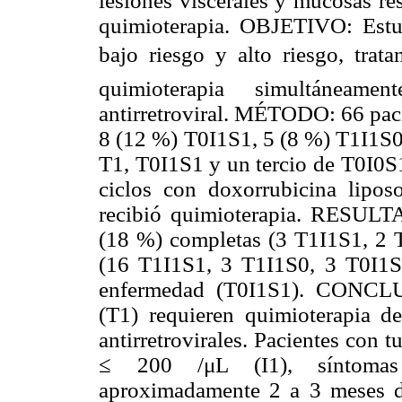
lesiones viscerales y mucosas re
quimioterapia. OBJETIVO: Estu
bajo riesgo y alto riesgo, t
quimioterapia simultáneame
antirretroviral. MÉTODO: 66 pac
8 (12 %) T0I1S1, 5 (8 %) T1I1S0
T1, T0I1S1 y un tercio de T0I0S1
ciclos con doxorrubicina lipo
recibió quimioterapia. RESULTA
(18 %) completas (3 T1I1S1, 2 T
(16 T1I1S1, 3 T1I1S0, 3 T0I1S
enfermedad (T0I1S1). CONCLU
(T1) requieren quimioterapia de
antirretrovirales. Pacientes con 
≤ 200 /μL (I1), síntomas s
aproximadamente 2 a 3 meses desp