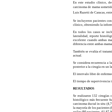
En este estudio clínico, de
carcinoma de mama sometidas 
Luis Razetti de Caracas, ent
Se incluyeron pacientes con 
clínico, obteniendo la infor
En todos los casos se incl
lateralidad, reporte histoló
excelente cuando ambas ma
diferencia entre ambas mamas
También se evalúa el tratami
actual.
Se considera recurrencia a l
posterior a la cirugía en un 
El intervalo libre de enferme
El tiempo de supervivencia i
RESULTADOS
Se realizaron 132 cirugías 
histológico más frecuente fu
carcinoma ductal in situ (4,7
la mayoría de los pacientes (
axilar (80 pacientes, 61,87 