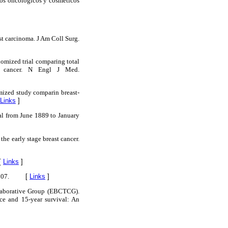
ados oncológicos y cosméticos
ast carcinoma. J Am Coll Surg.
domized trial comparing total
st cancer. N Engl J Med.
omized study comparin breast-
Links
]
tal from June 1889 to January
he early stage breast cancer.
[
Links
]
107.
[
Links
]
ollaborative Group (EBCTCG).
nce and 15-year survival: An