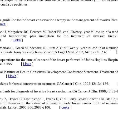
na terapia primaria efectiva en casos de cáncer de mama estadio I y II. Los result
ecuada de pacientes.
ice guideline for the breast conservation therapy in the management of invasive bre
inks
]
ant J, Margolese RG, Deutsch M, Fisher ER, et al. Twenty- year follow-up of a ran
 and lumpectomy plus irradiation for the treatment of invasive brea
1.
[
Links
]
 Mariani L, Greco M, Saccozzi R, Luini A, et al. Twenty- year follow up of a rand
ical mastectomy for early breast cancer. N Engl J Med. 2002;347:1227-1232.
[
 operations for the cure of cancer of the breast performed of Johns Hopkins Hospi
:497-555.
[
Links
]
onal Institute of Health Consensus Development Conference Statement. Treatment of t
[
Links
]
ndards for breast conservation treatment. CA Cancer J Clin. 1992;42:134-136.
andards for diagnosis of invasive breast carcinoma. CA Cancer J Clin. 1998;48:83-
by S, Davies C, Elphinstone P, Evans E, et al. Early Breast Cancer Trialists´C
 of differences in the extent of surgery for early breast cancer on local recurre
trials. Lancet. 2005;366:2087-2106.
[
Links
]