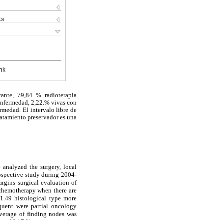
ks
nk
ante, 79,84 % radioterapia
enfermedad, 2,22.% vivas con
rmedad. El intervalo libre de
tratamiento preservador es una
e analyzed the surgery, local
rospective study during 2004-
rgins surgical evaluation of
d chemotherapy when there are
1.49 histological type more
equent were partial oncology
average of finding nodes was