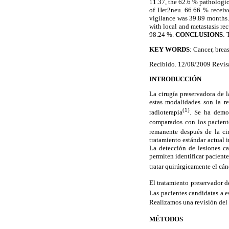
11.37, the 62.6 % pathologic
of Her2neu. 66.66 % receiv
vigilance was 39.89 months. 
with local and metastasis rec
98.24 %.
CONCLUSIONS
: 
KEY WORDS
: Cancer, brea
Recibido. 12/08/2009 Revis
INTRODUCCIÓN
La cirugía preservadora de l
estas modalidades son la r
(1)
radioterapia
. Se ha demos
comparados con los pacient
remanente después de la cir
tratamiento estándar actual 
La detección de lesiones c
permiten identificar pacient
tratar quirúrgicamente el cá
El tratamiento preservador d
Las pacientes candidatas a 
Realizamos una revisión del 
MÉTODOS