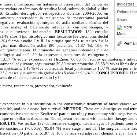
e nuestra institución en tratamiento preservador del cáncer de
Indicators
servadora en términos de recidiva local, sobrevida global y libre
Related lin
S
: Estudio descriptivo, retrospectivo durante 2004-2005, en
tamiento preservador: la realización de mastectomía parcial
Share
gativos, evaluación quirúrgica de axila mediante técnica del
ción axilar, el tratamiento adyuvante con radioterapia, y
More
sos que tuviesen indicación.
RESULTADOS
: 132 cirugías
More
1,49 años, Tipo histológico más frecuente fue carcinoma ductal
4 %) fueron estadio I y II. La cirugía que más se realizó fue la
Permali
ógica más disección axilar (80 pacientes, 61,87 %). 10,6 %
con quimioterapia. El promedio de ganglios obtenidos fue de
tológico axilar 0. 50 % expresaron receptores de estrógeno y
l 13,17 % sobre expresaron el Her2neu. 66,66 % recibió quimioterapia adyuv
hormonal adyuvante, seguimiento 39,89 meses promedio. 88,88 % vivas libres de 
on metástasis, 1,48.% viva con recaída local y metastásica 1,07 % muerta por enfe
25,8 meses y la sobrevida global a los 5 años de 98,24 %.
CONCLUSIONES
: El 
casos de cáncer de mama estadio I y II.
r, mama, tratamiento, preservador, evolución.
e experience in our institution in the conservative treatment of breast cancer, w
per life, and the disease free survival.
METHOD
: These are a descriptive and ret
conservative treatment: Realize of partial oncology mastectomy with negative ma
hnique or axillaries dissection. The adjuvant treatment with radiation therapy an
ESULTS
: We realize 132 conservative surgery, median ages of patients were 5
ante carcinoma (70.06.%), (85.94 %) were stage I and II. The surgical more fr
dissection (80 patients, 61.87 %).10.6 % received adjuvant chemotherapy. The 