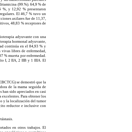
adriamicina (99.%). 64,9 % de
26 %, y 12,92 % presentaron
regulares. El 46,7 % tuvo un
ciones axilares fue de 11,37,
itivos, 48,83 % receptores de
dioterapia adyuvante con una
 terapia hormonal adyuvante,
dad continúa en el 84,93 % y
 vivas libres de enfermedad,
1,07 % muerta por enfermedad.
o I, 2 IIA, 2 IIB y 1 IIIA. El
 (EBCTCG) se demostró que la
vadora de la mama seguida de
os han sido apreciados en casi
 excelentes. Para obtener los
o y la localización del tumor
ito reductor e inclusive con
tástasis.
rtados en otros trabajos. El