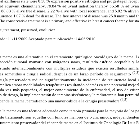
al axillaries state were 0.50.% expression positive estrogen and progestagen recep
ed adjuvant chemotherapy, 79.84.% adjuvant radiation therapy 56.58 % adjuvan
88.88 % alive free disease, 2.22 % alive with local recurrence, and 5.92 % alive 
urrence 1.07 % dead for disease. The free interval of disease was 25.8 month and th
The conservative treatment is a primary and effective in breast cancer therapy for sta
st, treatment, preserved, evolution.
ado: 11/11/2009 Aceptado para publicación: 14/06/2010
a mama es una alternativa en el tratamiento quirúrgico oncológico de la mama. Lo
esección tumoral mamaria con márgenes sanos, resultado estético aceptable y la
trado internacionalmente con múltiples estudios que existen resultados simila
(2,3
es sometidos a cirugía radical, después de un largo período de seguimiento
ugía preservadora reduce significativamente la incidencia de recurrencia local ip
implica ambas modalidades terapéuticas resultando además en una potencial mejorí
ada vez más pequeñas, el mejor conocimiento de la enfermedad, el uso de crite
es de riesgo, la implementación de terapias sistémicas y la radioterapia han permit
(4,5)
ncer de la mama, permitiendo una mayor cabida a la cirugía preservadora
.
e la mama es una técnica adecuada como terapia primaria para la mayoría de los pac
este tratamiento son aquellas con tumores menores de 5 cm, únicos, independientem
tratamiento preservador del cáncer de mama en el Instituto de Oncología Dr. Luis R