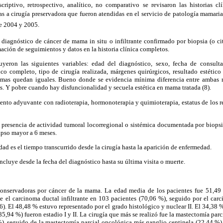
scriptivo, retrospectivo, analítico, no comparativo se revisaron las historias c
a cirugía preservadora que fueron atendidas en el servicio de patología mamaria 
re 2004 y 2005.
diagnóstico de cáncer de mama in situ o infiltrante confirmado por biopsia (o ci
mación de seguimientos y datos en la historia clínica completos.
uyeron las siguientes variables: edad del diagnóstico, sexo, fecha de consulta
gico completo, tipo de cirugía realizada, márgenes quirúrgicos, resultado estétic
mas quedan iguales. Bueno donde se evidencia mínima diferencia entre ambas 
. Y pobre cuando hay disfuncionalidad y secuela estética en mama tratada (8).
ento adyuvante con radioterapia, hormonoterapia y quimioterapia, estatus de los 
a presencia de actividad tumoral locorregional o sistémica documentada por biops
lapso mayor a 6 meses.
dad es el tiempo transcurrido desde la cirugía hasta la aparición de enfermedad.
ncluye desde la fecha del diagnóstico hasta su última visita o muerte.
conservadoras por cáncer de la mama. La edad media de los pacientes fue 51,49 
e el carcinoma ductal infiltrante en 103 pacientes (70,06 %), seguido por el carc
6). El 48,48 % estuvo representado por el grado histológico y nuclear II. El 34,38 
85,94 %) fueron estadio I y II. La cirugía que más se realizó fue la mastectomía pa
%), seguido de la mastectomía parcial oncológica más ganglio centinela (22,44 %)