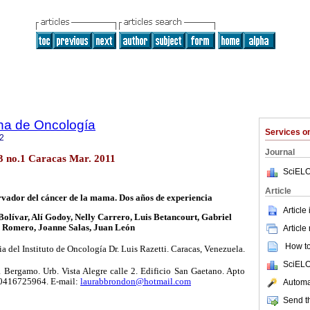
na de Oncología
Services 
2
Journal
23 no.1 Caracas Mar. 2011
SciELO
Article
vador del cáncer de la mama. Dos años de experiencia
Article
lívar, Alí Godoy, Nelly Carrero, Luis Betancourt, Gabriel
Romero, Joanne Salas, Juan León
Article
How to 
 del Instituto de Oncología Dr. Luis Razetti. Caracas, Venezuela.
SciELO
 Bergamo. Urb. Vista Alegre calle 2. Edificio San Gaetano. Apto
. 0416725964. E-mail:
laurabbrondon@hotmail.com
Automat
Send th