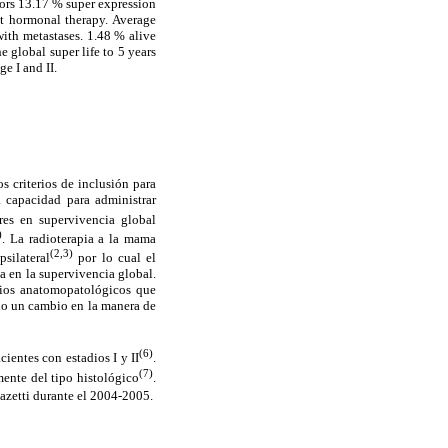
tors 13.17 % super expression
t hormonal therapy. Average
with metastases. 1.48 % alive
e global super life to 5 years
ge I and II.
s criterios de inclusión para
 capacidad para administrar
res en supervivencia global
)
. La radioterapia a la mama
(2,3)
silateral
por lo cual el
a en la supervivencia global.
rios anatomopatológicos que
ido un cambio en la manera de
(6)
ientes con estadios I y II
.
(7)
ente del tipo histológico
.
azetti durante el 2004-2005.