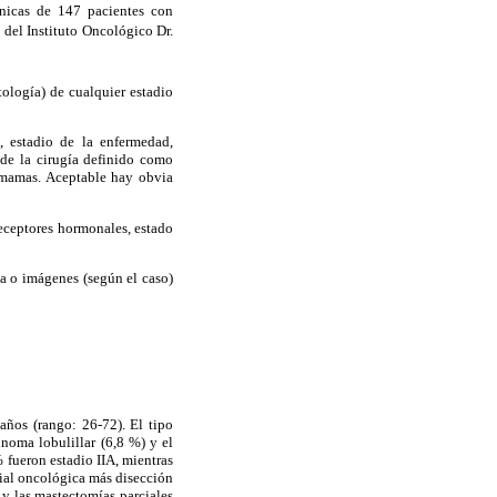
línicas de 147 pacientes con
del Instituto Oncológico Dr.
tología) de cualquier estadio
, estadio de la enfermedad,
o de la cirugía definido como
mamas. Aceptable hay obvia
receptores hormonales, estado
ia o imágenes (según el caso)
años (rango: 26-72). El tipo
inoma lobulillar (6,8 %) y el
% fueron estadio IIA, mientras
rcial oncológica más disección
 y las mastectomías parciales