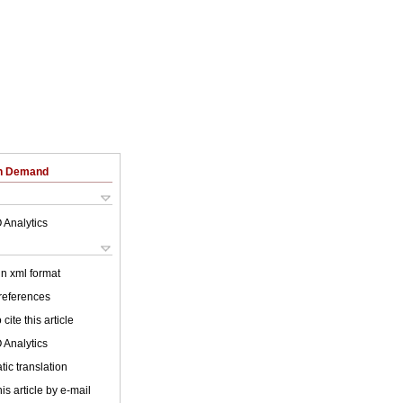
on Demand
 Analytics
 in xml format
 references
cite this article
 Analytics
ic translation
is article by e-mail