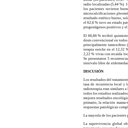
radio localizadas (5,44 %). 
los pacientes tuvieron bue
microcalcificaciones pleomó
resultado estético bueno, so
el 62,6 % tuvo un estado pat
progestágenos positivos y el
El 66,66 % recibió quimiote
dosis convencional en todos
principalmente tamoxifeno (
terapia swiche en el 12,32 
2,22 % vivas con recaída loc
Se presentaron 5 recurrencias
intervalo libre de enfermeda
DISCUSIÓN
Los resultados del tratamie
tasa de recurrencia local y
radioterapia eran similares a
todos los estudios realizado
mejores resultados oncológic
primario, la relación mama-
respuestas patológicas compl
La mayoría de los pacientes 
La supervivencia global obt