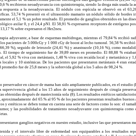
10,6 % recibieron neoadyuvancia con quimioterapia, siendo la droga más usada la 
na respuesta a la neoadyuvancia. El nódulo con espícula se observó en el 63,
rficas. 53,74 % presentó en el ultrasonido mamario un nódulo sólido de bordes ir
lamente el 5,1 % un pobre resultado. El promedio de ganglios obtenidos en las disec
ológico axilar 0, y el 24,4 pN1. El 58,91 % expresaron receptores de estrógeno pos
 13,17 % sobre expresaron el Her2neu.
rapia adyuvante, a base de esquemas multidrogas, mientras el 79,84 % recibió ra
 los pacientes de 5.000cGy y 1 000 cGy de boost al lecho tumoral. 56,58 % recibió
66,39 %), seguido de letrozole (24,41 %) y anastrazole (10,16 %), como modali
%. El tiempo de seguimiento fue de 39,89 meses en promedio. El 88,88 % estaban
al, el 5,92 % viva con metástasis, 1,48 % viva con recaída local y metastásica y 
 locales y 10 sistémicas. De los pacientes que presentaron metástasis 4 eran estadi
d promedio fue de 25,8 meses y la sobrevida global a los 5 años de 98,24 %.
nto preservador en cáncer de mama han sido ampliamente publicados, en el estudio
 la supervivencia global a los 15 años de seguimiento después de cirugía preser
 las obtenidas después de mastectomía sola (8). Los resultados estéticos satisfactori
s, aproximadamente del 65.% al 95 % de los pacientes presentan resultados buenos a
os y estéticos se deben tomar en cuenta una serie de factores como lo son: el tamañ
tumor, y las posibilidades de tratamiento neoadyuvante con quimioterapia como c
etas.
presentaron ganglios negativos en nuestro estudio, inclusive las que presentaron me
enida y el intervalo libre de enfermedad son equiparables a los resultados repo