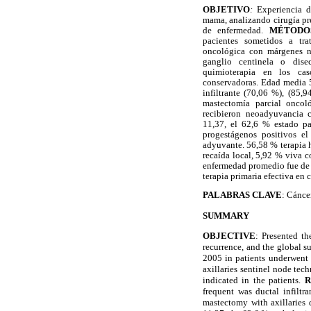
OBJETIVO
:
Experiencia d
mama, analizando cirugía pre
de enfermedad.
MÉTODO
pacientes sometidos a tra
oncológica con márgenes ne
ganglio centinela o disec
quimioterapia en los ca
conservadoras. Edad media 5
infiltrante (70,06 %), (85,9
mastectomía parcial oncol
recibieron neoadyuvancia 
11,37, el 62,6 % estado pa
progestágenos positivos e
adyuvante. 56,58 % terapia 
recaída local, 5,92 % viva c
enfermedad promedio fue de 
terapia primaria efectiva en 
PALABRAS CLAVE
: Cánce
SUMMARY
OBJECTIVE
: Presented th
recurrence, and the global su
2005 in patients underwent 
axillaries sentinel node tec
indicated in the patients.
R
frequent was ductal infiltr
mastectomy with axillaries 