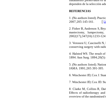
tratamiento preservador es u
dependen de la selección ad
REFERENCIAS
1. (No authors listed). Pract
2007;205:145-161.
[
L
2. Fisher B, Anderson S, Bry
mastectomy, lumpectomy,
2002(17);347(16):1233-124
3. Veronesi U, Cascinelli N,
conserving surgery with rad
4. Halsted WS. The result of
1894. Ann Surg. 1894;20(5)
5. (No authors listed). Nati
JAMA. 1991;265:391-395.
6. Winchester JD, Cox J. Sta
7. Winchester JD, Cox JD. St
8. Clarke M, Collins R, Dar
Effects of radiotherapy and
overview of the randomised 