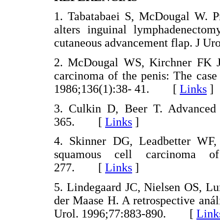
1. Tabatabaei S, McDougal W. Pri
alters inguinal lymphadenectom
cutaneous advancement flap. J 
2. McDougal WS, Kirchner FK Jr
carcinoma of the penis: The case
1986;136(1):38- 41. [
Links
]
3. Culkin D, Beer T. Advanced 
365. [
Links
]
4. Skinner DG, Leadbetter WF,
squamous cell carcinoma of
277. [
Links
]
5. Lindegaard JC, Nielsen OS, L
der Maase H. A retrospective análi
Urol. 1996;77:883-890. [
Link