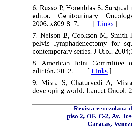
6. Russo P, Horenblas S. Surgical
editor. Genitourinary Oncolog
2006.p.809-817. [
Links
]
7. Nelson B, Cookson M, Smith J
pelvis lymphadenectomy for sq
contemporary series. J Urol. 2
8. American Joint Committee o
edición. 2002. [
Links
]
9. Misra S, Chaturvedi A, Misr
developing world. Lancet Oncol
Revista venezolana d
piso 2, OF. C-2, Av. Jo
Caracas, Venezu