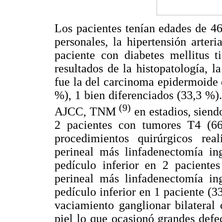
Los pacientes tenían edades de 46
personales, la hipertensión arter
paciente con diabetes mellitus t
resultados de la histopatología, l
fue la del carcinoma epidermoide
%), 1 bien diferenciados (33,3 %).
(9)
AJCC, TNM
en estadios, sien
2 pacientes con tumores T4 (6
procedimientos quirúrgicos re
perineal más linfadenectomía i
pedículo inferior en 2 paciente
perineal más linfadenectomía i
pedículo inferior en 1 paciente (33
vaciamiento ganglionar bilateral
piel lo que ocasionó grandes defec