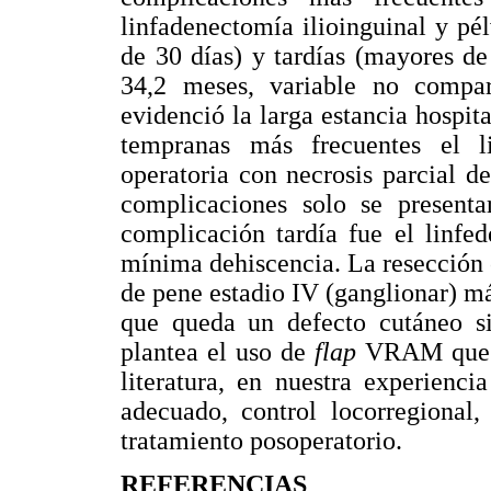
linfadenectomía ilioinguinal y pé
de 30 días) y tardías (mayores d
34,2 meses, variable no compar
evidenció la larga estancia hospit
tempranas más frecuentes el l
operatoria con necrosis parcial de
complicaciones solo se presenta
complicación tardía fue el linfe
mínima dehiscencia. La resección c
de pene estadio IV (ganglionar) má
que queda un defecto cutáneo si
plantea el uso de
flap
VRAM que au
literatura, en nuestra experienci
adecuado, control locorregional,
tratamiento posoperatorio.
REFERENCIAS