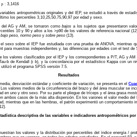
p
: 3,1416
ariables antropométricas originales y del IEP, se estudió a través de estadí
último los percentiles 3,10,25,50,75,90,97 por edad y sexo.
res del AG y AM, se tomaron como
bajos
a los sujetos que presentaron valo
rcentiles 10 y 90 y
altos
a los >p90 de los valores de referencia nacional (12)
bajo peso,
normo peso
y
sobre peso
(13).
y el sexo sobre el IEP fue estudiada con una prueba de ANOVA, mientras q
nt para muestras independientes y, las diferencias por edades con el test de 
re los valores clasificados por el IEP y los correspondientes a P/T, AG y AM 
Tau-b de Kendall (
t
b), y la concordancia por el estadístico Kappa con un ni
 utilizó el programa SPSS versión 7.5.
Resultados
 media, desviación estándar y coeficiente de variación, se presenta en el
Cuad
Los valores medios de la circunferencia del brazo y del área muscular se in
d en uno y otro sexo. Por su parte el pliegue de tríceps y el área grasa mos
en ambos casos de la más alta dispersión. En los varones el valor medio del
d, mientras que en las hembras, el patrón experimentó un comportamiento ir
12).
stadística descriptiva de las variables e indicadores antropométricos por
estran los valores y la distribución por percentiles del índice energía / pro