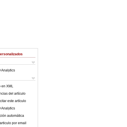
Personalizados
 Analytics
lo en XML
cias del artículo
itar este artículo
 Analytics
ción automática
articulo por email