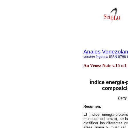
Anales Venezolan
versión impresa
ISSN
0798-
An Venez Nutr v.15 n.1
Índice energía-
composici
Betty
Resumen.
El índice energía-proteín
muscular del brazo), se h
clasificar los diferentes 
áreas grasa y muscular