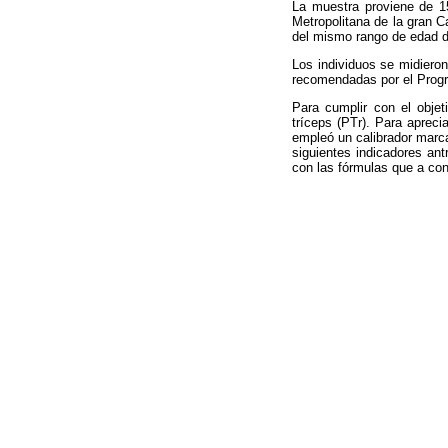
La muestra proviene de 1
Metropolitana de la gran C
del mismo rango de edad de
Los individuos se midieron
recomendadas por el Progra
Para cumplir con el objet
tríceps (PTr). Para aprecia
empleó un calibrador marca
siguientes indicadores ant
con las fórmulas que a con