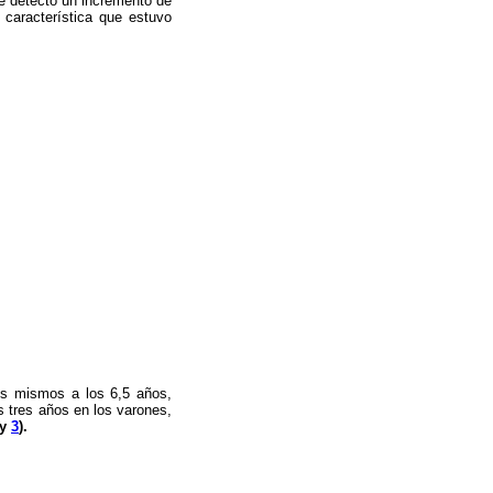
e detectó un incremento de
 característica que estuvo
os mismos a los 6,5 años,
s tres años en los varones,
y
3
).