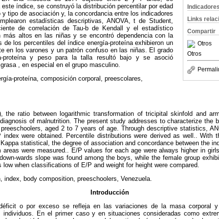
 este índice, se construyó la distribución percentilar por edad
Indicadore
 y tipo de asociación y, la concordancia entre los indicadores
Links rela
plearon estadísticas descriptivas, ANOVA, t de Student,
iente de correlación de Tau-b de Kendall y el estadístico
Compartir
n más altos en las niñas y se encontró dependencia con la
 de los percentiles del índice energía-proteína exhibieron un
Otros
e en los varones y un patrón confuso en las niñas. El grado
Otros
-proteína y peso para la talla resultó bajo y se asoció
rasa , en especial en el grupo masculino.
Permali
rgía-proteína, composición corporal, preescolares,
, the ratio between logarithmic transformation of tricipital skinfold and 
 diagnosis of malnutrition. The present study addresses to characterize the be
preeschoolers, aged 2 to 7 years of age. Through descriptive statistics, 
index were obtained. Percentile distributions were derived as well.. With 
d Kappa statistical, the degree of association and concordance between the in
 areas were measured.. E/P values for each age were always higher in girls 
down-wards slope was found among the boys, while the female group exhibi
low when classifications of E/P and weight for height were compared.
, index, body composition, preeschoolers, Venezuela.
Introducción
 déficit o por exceso se refleja en las variaciones de la masa corporal
os individuos. En el primer caso y en situaciones consideradas como ext