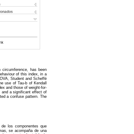
s
cionados
nk
arm circumference, has been
haviour of this index, in a
ANOVA, Student and Scheffé
the use of Tau-b of Kendall
dex and those of weight-for-
and a significant effect of
ted a confuse pattern. The
 y de los componentes que
remas, se acompaña de una