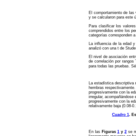
El comportamiento de las v
y se calcularon para este 
Para clasificar los valo
comprendidos entre los pe
categorías corresponden a
La influencia de la edad 
analizó con una t de Stude
El nivel de asociación ent
de correlación por rangos 
para todas las pruebas. Sé
La estadística descriptiva
hembras respectivamente. 
progresivamente con la eda
irregular, acompañándose 
progresivamente con la eda
relativamente baja (0.08-0.
Cuadro 1
. E
En las
Figuras
1
y
2
se mu