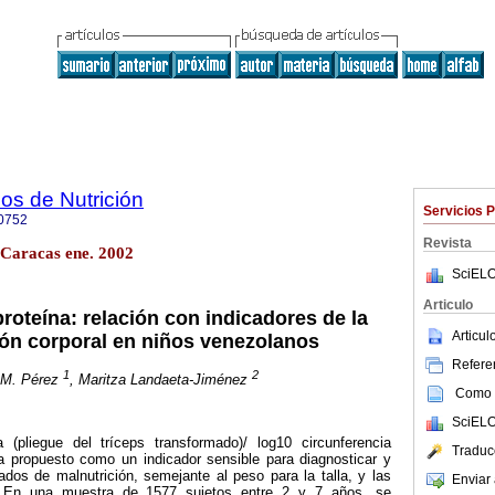
os de Nutrición
Servicios 
0752
Revista
 Caracas ene. 2002
SciELO
Articulo
proteína: relación con indicadores de la
Articu
ón corporal en niños venezolanos
Referen
1
2
 M. Pérez
, Maritza Landaeta-Jiménez
Como c
SciELO
a (pliegue del tríceps transformado)/ log10 circunferencia
Traduc
a propuesto como un indicador sensible para diagnosticar y
grados de malnutrición, semejante al peso para la talla, y las
Enviar 
. En una muestra de 1577 sujetos entre 2 y 7 años, se