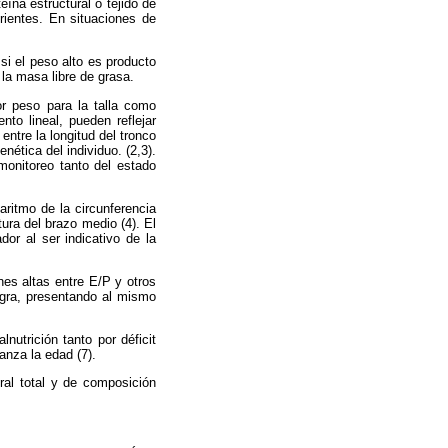
eína estructural o tejido de
rientes. En situaciones de
si el peso alto es producto
 la masa libre de grasa.
or peso para la talla como
to lineal, pueden reflejar
entre la longitud del tronco
ética del individuo. (2,3).
 monitoreo tanto del estado
garitmo de la circunferencia
ltura del brazo medio (4). El
or al ser indicativo de la
nes altas entre E/P y otros
agra, presentando al mismo
nutrición tanto por déficit
nza la edad (7).
ral total y de composición