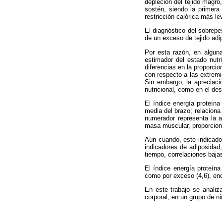
depleción del tejido magro,
sostén, siendo la primera
restricción calórica más le
El diagnóstico del sobrepe
de un exceso de tejido adip
Por esta razón, en alguna
estimador del estado nutr
diferencias en la proporcio
con respecto a las extremi
Sin embargo, la apreciació
nutricional, como en el des
El índice energía proteína 
media del brazo; relaciona p
numerador representa la a
masa muscular, proporcion
Aún cuando, este indicador
indicadores de adiposidad
tiempo, correlaciones bajas
El índice energía proteína
como por exceso (4,6), en
En este trabajo se analiz
corporal, en un grupo de n