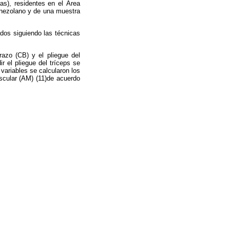
s), residentes en el Área
venezolano y de una muestra
ados siguiendo las técnicas
razo (CB) y el pliegue del
ir el pliegue del tríceps se
variables se calcularon los
uscular (AM) (11)de acuerdo