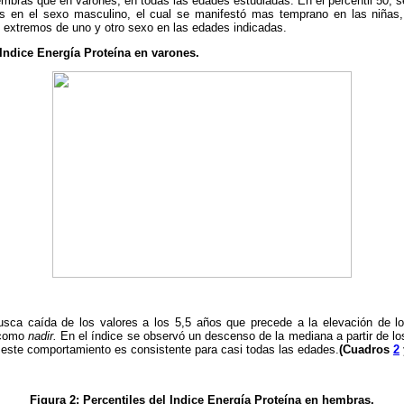
mbras que en varones, en todas las edades estudiadas. En el percentil 50, s
os en el sexo masculino, el cual se manifestó mas temprano en las niñas,
s extremos de uno y otro sexo en las edades indicadas.
 Indice Energía Proteína en varones.
usca caída de los valores a los 5,5 años que precede a la elevación de l
 como
nadir.
En el índice se observó un descenso de la mediana a partir de lo
 este comportamiento es consistente para casi
todas las edades.
(Cuadros
2
Figura 2: Percentiles del Indice Energía Proteína en hembras.