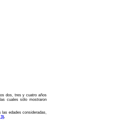
los dos, tres y cuatro años
las cuales sólo mostraron
s las edades consideradas,
 3)
.