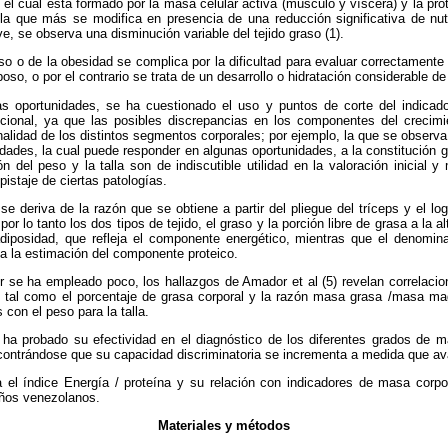
 el cual está formado por la masa celular activa (músculo y víscera) y la prot
 la que más se modifica en presencia de una reducción significativa de nut
ve, se observa una disminución variable del tejido graso (1).
so o de la obesidad se complica por la dificultad para evaluar correctamente 
oso, o por el contrario se trata de un desarrollo o hidratación considerable de
s oportunidades, se ha cuestionado el uso y puntos de corte del indicad
icional, ya que las posibles discrepancias en los componentes del crecimien
nalidad de los distintos segmentos corporales; por ejemplo, la que se observa 
dades, la cual puede responder en algunas oportunidades, a la constitución gen
n del peso y la talla son de indiscutible utilidad en la valoración inicial y
pistaje de ciertas patologías.
se deriva de la razón que se obtiene a partir del pliegue del tríceps y el lo
or lo tanto los dos tipos de tejido, el graso y la porción libre de grasa a la a
diposidad, que refleja el componente energético, mientras que el denominad
a la estimación del componente proteico.
 se ha empleado poco, los hallazgos de Amador et al (5) revelan correlacio
, tal como el porcentaje de grasa corporal y la razón masa grasa /masa m
 con el peso para la talla.
 ha probado su efectividad en el diagnóstico de los diferentes grados de mal
contrándose que su capacidad discriminatoria se incrementa a medida que ava
a el índice Energía / proteína y su relación con indicadores de masa corpo
iños venezolanos.
Materiales y métodos