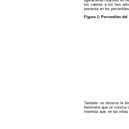
ligeramente mayores en he
los valores a los tres añ
presente en los percentile
Figura 1: Percentiles del
También se observa la br
fenómeno que se conoce
mientras que, en las niñas