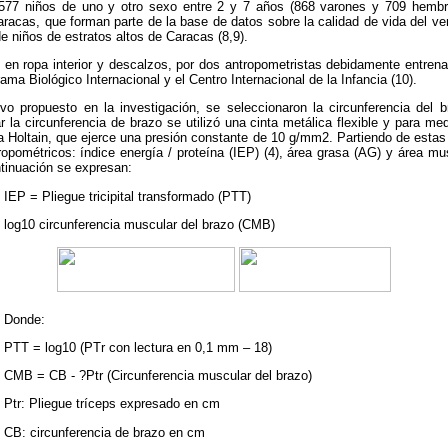
577 niños de uno y otro sexo entre 2 y 7 años (868 varones y 709 hembra
aracas, que forman parte de la base de datos sobre la calidad de vida del 
 niños de estratos altos de Caracas (8,9).
 en ropa interior y descalzos, por dos antropometristas debidamente entren
ma Biológico Internacional y el Centro Internacional de la Infancia (10).
ivo propuesto en la investigación, se seleccionaron la circunferencia del b
r la circunferencia de brazo se utilizó una cinta metálica flexible y para med
 Holtain, que ejerce una presión constante de 10 g/mm2. Partiendo de estas 
ropométricos: índice energía / proteína (IEP) (4), área grasa (AG) y área m
tinuación se expresan:
IEP = Pliegue tricipital transformado (PTT)
log10 circunferencia muscular del brazo (CMB)
Donde:
PTT = log10 (PTr con lectura en 0,1 mm – 18)
CMB = CB - ?Ptr (Circunferencia muscular del brazo)
Ptr: Pliegue tríceps expresado en cm
CB: circunferencia de brazo en cm