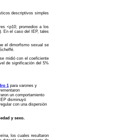
sticos descriptivos simples
res
<p10; pro
medios
a los
. En el caso del IEP, tales
ue el dimorfismo sexual se
Scheffé.
se midió con el coeficiente
vel de significación del 5%
ro 1
para varones y
crementaron
traron un comportamiento
 IEP disminuyó
regular con una dispersión
 edad y sexo.
teína, los cuales resultaron