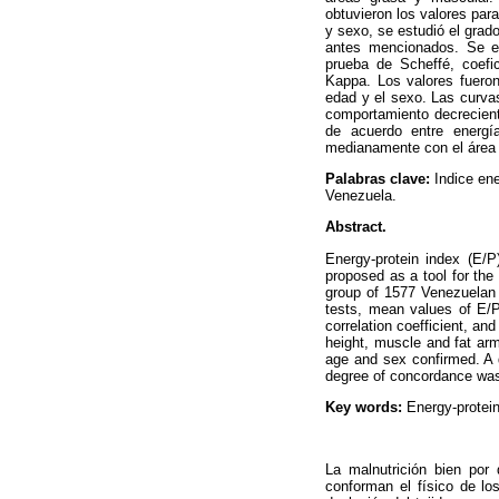
obtuvieron los valores para
y sexo, se estudió el grado
antes mencionados. Se em
prueba de Scheffé, coefic
Kappa. Los valores fuero
edad y el sexo. Las curvas
comportamiento decrecient
de acuerdo entre energía
medianamente con el área g
Palabras clave:
Indice ene
Venezuela.
Abstract.
Energy-protein index (E/P)
proposed as a tool for the
group of 1577 Venezuelan 
tests, mean values of E/P 
correlation coefficient, an
height, muscle and fat arm
age and sex confirmed. A 
degree of concordance was 
Key words:
Energy-protein
La malnutrición bien por
conforman el físico de l