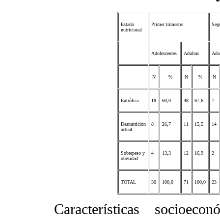
Estado
Primer trimestre
Seg
nutricional
Adolescentes
Adultas
Ado
N
%
N
%
N
Eutrófica
18
60,0
48
67,6
7
Desnutrición
8
26,7
11
15,5
14
actual
Sobrepeso y
4
13,3
12
16,9
2
obesidad
TOTAL
30
100,0
71
100,0
23
Características socioeco