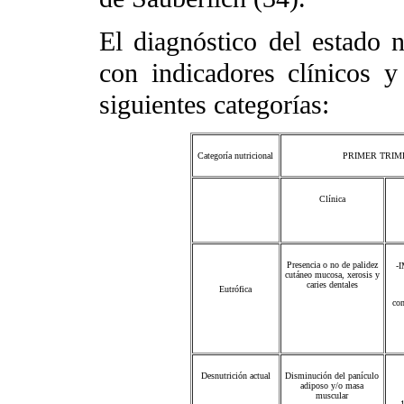
El diagnóstico del estado n
con indicadores clínicos y
siguientes categorías:
Categoría nutricional
PRIMER TRIM
Clínica
Presencia o no de palidez
-
cutáneo mucosa, xerosis y
caries dentales
Eutrófica
com
Desnutrición actual
Disminución del panículo
adiposo y/o masa
muscular
- 