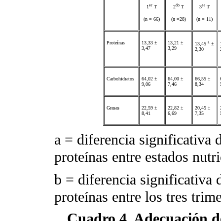
er
do
er
1
T
2
T
3
T
(n = 66)
(n =28)
(n = 11)
Proteínas
13,33 ±
13,21 ±
a
13,45
±
3,47
3,29
2,30
Carbohidratos
64,02 ±
64,00 ±
66,55 ±
9,06
7,46
8,34
Grasas
22,59 ±
22,82 ±
20,45 ±
8,41
6,69
7,35
a
= diferencia significativa 
proteínas entre estados nutri
b
= diferencia significativa 
proteínas entre los tres trim
Cuadro 4. Adecuación de