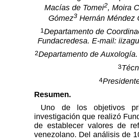
2
Macías de Tomei
, Moira 
3
Gómez
Hernán Méndez C
1
Departamento de Coordina
Fundacredesa. E-mail: iizag
2
Departamento de Auxología.
3
Técn
4
President
Resumen.
Uno de los objetivos pri
investigación que realizó Fun
de establecer valores de re
venezolano. Del análisis de 