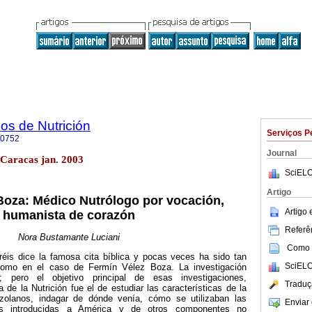
os de Nutrición
Serviços P
-0752
Journal
 Caracas jan. 2003
SciELO
Artigo
Boza: Médico Nutrólogo por vocación,
Artigo
humanista de corazón
Referên
Nora Bustamante Luciani
Como c
éis dice la famosa cita bíblica y pocas veces ha sido tan
SciELO
 como en el caso de Fermín Vélez Boza. La investigación
a; pero el objetivo principal de esas investigaciones,
Traduç
 de la Nutrición fue el de estudiar las características de la
zolanos, indagar de dónde venía, cómo se utilizaban las
Enviar 
as introducidas a América y de otros componentes no