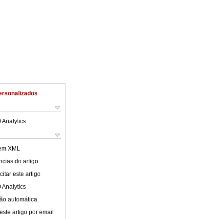
ersonalizados
 Analytics
 em XML
cias do artigo
itar este artigo
 Analytics
ão automática
este artigo por email