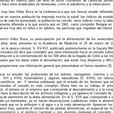
iempo en nuestro país tan lleno en estos momentos de carencias aliment
 hace años erradicadas de Venezuela, como el paludismo y la tuberculosis.
muy bien Vélez Boza en la conferencia a que nos hemos estado refiriendo: 
que en nuestra población ha mejorado mucho la salud, los índices de mortali
va de vida ha aumentado, la población ha crecido, otros índices como la tab
amente diferente a la que existía aún en 1941, como comprobó Bengoa en 
d era muy alta en niños y en adultos, las personas que migraban del interio
 Fermín Vélez Boza, su preocupación por la alimentación de los venezolan
años atrás presenta en la Academia de Medicina el 25 de marzo de 199
 en la época colonial, S. XV-XVI, publicado posteriormente en la Gaceta M
a introducción dice que consideró que sería interesante hacer un estudio sobr
ibución a la conmemoración de los 500 años de la llegada de Colón a las In
puesto que los datos sobre la alimentación, que están muy dispersos y difícil
 proporcionar una información general que presentaban en forma narrativa (3)
ocar su estudio: las profesiones de los autores: navegantes, marinos y c
. XVI y XVII), historiadores y algunos naturalistas (S. XVIII), los natur
científicos, etc. Y termina señalando que el estudio de los factores que in
esionales el estudio es más complejo. Ahora bien en su trabajo él pre
dos, el primero es el empírico que corresponde al descubrimiento y a la con
ace la descripción de los archivos indígenas y ya aparece el concepto d
a de elementos en la diaria alimentación, En el S. XVII que corresponde a l
ido ya nombrados, ya se hacen observaciones cualitativas sobre la alimen
maná que se le atribuyen o al agua o a la mala alimentación. Aparecen los
neros más, aumentó el número de las plantas alimenticias, en especial las frut
ísico-químico) y el químico Lavoisier y sus alumnos proponen el concepto