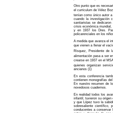
Otro punto que es necesari
el curriculum de Vélez Boza
tenían como único autor a 
cuando la investigación 
sanitaristas se dedicaron
crisis económica mundial, 
y en 1937 los Dres. Pas
policarenciales en los niñ
A medida que avanza el int
que vienen a llenar el vac
Rísquez, Presidente de l
alimentación pasa a ser en
crearse en 1937 en el MSAS
quienes organizan servic
ancianos (1)
En esta conferencia tamb
contienen monografías del 
En nuestro resumen de lo
novedosos cuadernos.
En realidad todos los avan
infantil, tuvieron su orige
y que López tuvo la sabidu
sobresaliente científico,
conducentes a conservar l