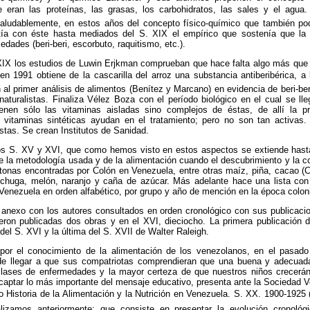
eran las proteínas, las grasas, los carbohidratos, las sales y el agua
saludablemente, en estos años del concepto físico-químico que también pod
stía con éste hasta mediados del S. XIX el empírico que sostenía que la 
ades (beri-beri, escorbuto, raquitismo, etc.).
 XIX los estudios de Luwin Erjkman comprueban que hace falta algo más que 
n 1991 obtiene de la cascarilla del arroz una substancia antiberibérica, a 
al primer análisis de alimentos (Benítez y Marcano) en evidencia de beri-ber
aturalistas. Finaliza Vélez Boza con el período biológico en el cual se ll
ienen sólo las vitaminas aisladas sino complejos de éstas, de allí la 
s vitaminas sintéticas ayudan en el tratamiento; pero no son tan activas.
istas. Se crean Institutos de Sanidad.
os S. XV y XVI, que como hemos visto en estos aspectos se extiende hasta
e la metodología usada y de la alimentación cuando el descubrimiento y la 
tonas encontradas por Colón en Venezuela, entre otras maíz, piña, cacao (C
lechuga, melón, naranjo y caña de azúcar. Más adelante hace una lista con 
enezuela en orden alfabético, por grupo y año de mención en la época coloni
 anexo con los autores consultados en orden cronológico con sus publicaci
ueron publicadas dos obras y en el XVI, dieciocho. La primera publicación d
 del S. XVI y la última del S. XVII de Walter Raleigh.
por el conocimiento de la alimentación de los venezolanos, en el pasad
r de llegar a que sus compatriotas comprendieran que una buena y adecuad
lases de enfermedades y la mayor certeza de que nuestros niños crecerán
 captar lo más importante del mensaje educativo, presenta ante la Sociedad V
o Historia de la Alimentación y la Nutrición en Venezuela. S. XX. 1900-1925
lizamos anteriormente; que consiste en presentar la evolución cronológ