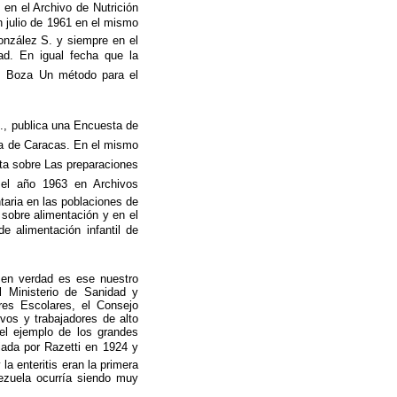
en el Archivo de Nutrición
n julio de 1961 en el mismo
onzález S. y siempre en el
ad. En igual fecha que la
z Boza Un método para el
., publica una Encuesta de
a de Caracas. En el mismo
ta sobre Las preparaciones
n el año 1963 en Archivos
taria en las poblaciones de
sobre alimentación y en el
e alimentación infantil de
 en verdad es ese nuestro
l Ministerio de Sanidad y
res Escolares, el Consejo
ivos y trabajadores de alto
 el ejemplo de los grandes
iada por Razetti en 1924 y
la enteritis eran la primera
nezuela ocurría siendo muy