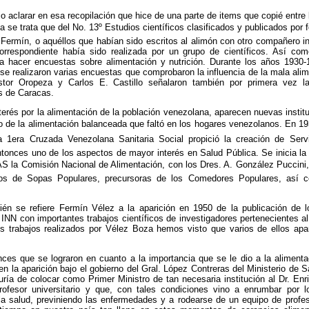
o aclarar en esa recopilación que hice de una parte de items que copié ent
 se trata que del No. 13º Estudios científicos clasificados y publicados por 
Fermín, o aquéllos que habían sido escritos al alimón con otro compañero in
correspondiente había sido realizada por un grupo de científicos. Así co
 a hacer encuestas sobre alimentación y nutrición. Durante los años 1930
se realizaron varias encuestas que comprobaron la influencia de la mala alim
tor Oropeza y Carlos E. Castillo señalaron también por primera vez l
os de Caracas.
erés por la alimentación de la población venezolana, aparecen nuevas instit
ío de la alimentación balanceada que faltó en los hogares venezolanos. En 19
a 1era Cruzada Venezolana Sanitaria Social propició la creación de Serv
tonces uno de los aspectos de mayor interés en Salud Pública. Se inicia la la
 la Comisión Nacional de Alimentación, con los Dres. A. González Puccini
ios de Sopas Populares, precursoras de los Comedores Populares, así 
ién se refiere Fermín Vélez a la aparición en 1950 de la publicación de 
INN con importantes trabajos científicos de investigadores pertenecientes al 
s trabajos realizados por Vélez Boza hemos visto que varios de ellos apa
ces que se lograron en cuanto a la importancia que se le dio a la alimenta
n en la aparición bajo el gobierno del Gral. López Contreras del Ministerio de 
ría de colocar como Primer Ministro de tan necesaria institución al Dr. Enri
 profesor universitario y que, con tales condiciones vino a enrumbar por
a salud, previniendo las enfermedades y a rodearse de un equipo de profe