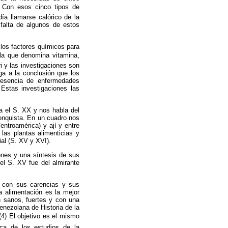
. Con esos cinco tipos de
ía llamarse calórico de la
falta de algunos de estos
los factores químicos para
la que denomina vitamina,
i y las investigaciones son
ega a la conclusión que los
presencia de enfermedades
 Estas investigaciones las
 el S. XX y nos habla del
conquista. En un cuadro nos
entroamérica) y ají y entre
las plantas alimenticias y
al (S. XV y XVI).
ones y una síntesis de sus
el S. XV fue del almirante
o con sus carencias y sus
a alimentación es la mejor
 sanos, fuertes y con una
enezolana de Historia de la
 (4) El objetivo es el mismo
ica de los estudios de la