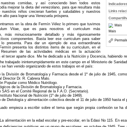
 nuestras comidas, y así conociendo bien todos estos
Indicadore
día mejorar la dieta del venezolano, para que resultara más
Links rela
 nuestros niños crecieran fuertes y saludables y nuestros
en alto para lograr una Venezuela próspera.
Compartilh
ntrarnos en la obra de Fermín Vélez lo primero que tuvimos
Mais
culum Vitae, que es para nosotros el curriculum más
Mais
do, más minuciosamente detallado y más rigurosamente
ectivos componentes. Basta leer ese curriculum para saber
Permali
lo presenta. Para dar un ejemplo de esa extraordinaria
Fermín presenta los distintos items de su curriculum, en el
 Resumen de las actividades médicas en la actuación
 el tercer aparte dice. Me he dedicado a la Nutrición y Docencia, habiendo r
 he trabajado ininterrumpidamente en este campo en el Ministerio de Sanidad
se han venido organizando de estos trabajos en el país:
e la División de Bromatología y Farmacia desde el 1º de julio de 1945, como
l Director Dr. R. Cabrera Malo.
ión Popular como Médico Nutrólogo.
lógicos de la División de Bromatología y Farmacia.
 SAS en el Comité Regional de la F.A.O. (Secretario).
nstituto Nacional de Nutrición (1º de julio de 1949).
 de Dietología y alimentación colectiva desde el 11 de julio de 1950 hasta el 
uado empieza a escribir sobre el tema que según propia confesión se ha d
La alimentación en la edad escolar y pre-escolar, en la Edasi No 115. En esa
de deficiencias nutritivas en un grupo de escolares, en octubre de 1945. Tres