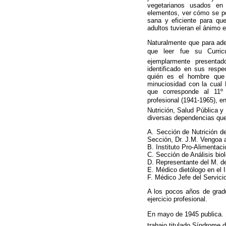
vegetarianos usados en
elementos, ver cómo se po
sana y eficiente para que
adultos tuvieran el ánimo 
Naturalmente que para ade
que leer fue su Curri
ejemplarmente presenta
identificado en sus resp
quién es el hombre que 
minuciosidad con la cual 
que corresponde al 11º
profesional (1941-1965), en
Nutrición, Salud Pública y
diversas dependencias que 
A. Sección de Nutrición d
Sección, Dr. J.M. Vengoa a
B. Instituto Pro-Alimentac
C. Sección de Análisis bio
D. Representante del M. de
E. Médico dietólogo en el I
F. Médico Jefe del Servicio
A los pocos años de grad
ejercicio profesional.
En mayo de 1945 publica. 
trabajo titulado Síndrome 