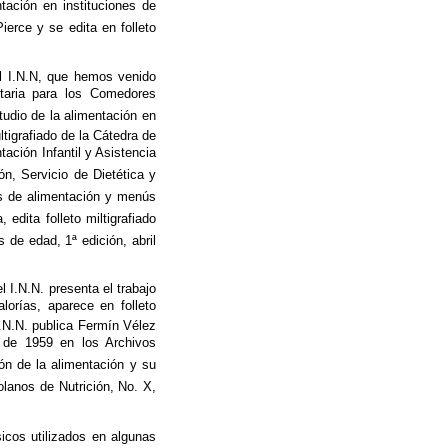
tación en instituciones de
ierce y se edita en folleto
el I.N.N, que hemos venido
ntaria para los Comedores
tudio de la alimentación en
tigrafiado de la Cátedra de
ación Infantil y Asistencia
ón, Servicio de Dietética y
as de alimentación y menús
edita folleto miltigrafiado
de edad, 1ª edición, abril
l I.N.N. presenta el trabajo
lorías, aparece en folleto
.N.N. publica Fermín Vélez
o de 1959 en los Archivos
ión de la alimentación y su
lanos de Nutrición, No. X,
icos utilizados en algunas