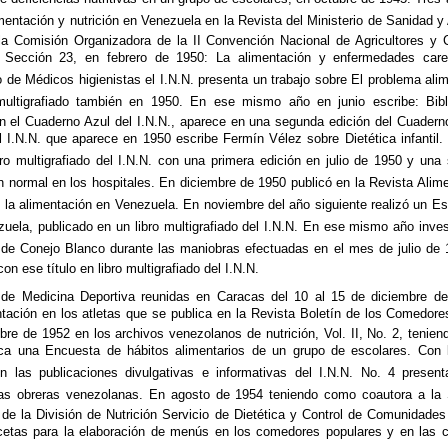
mentación y nutrición en Venezuela en la Revista del Ministerio de Sanidad y 
a Comisión Organizadora de la II Convención Nacional de Agricultores y 
a Sección 23, en febrero de 1950: La alimentación y enfermedades care
 de Médicos higienistas el I.N.N. presenta un trabajo sobre El problema ali
 multigrafiado también en 1950. En ese mismo año en junio escribe: Bibl
 en el Cuaderno Azul del I.N.N., aparece en una segunda edición del Cuadern
el I.N.N. que aparece en 1950 escribe Fermín Vélez sobre Dietética infantil.
ro multigrafiado del I.N.N. con una primera edición en julio de 1950 y un
 normal en los hospitales. En diciembre de 1950 publicó en la Revista Alime
de la alimentación en Venezuela. En noviembre del año siguiente realizó un E
zuela, publicado en un libro multigrafiado del I.N.N. En ese mismo año inves
de Conejo Blanco durante las maniobras efectuadas en el mes de julio de 1
on ese título en libro multigrafiado del I.N.N.
 de Medicina Deportiva reunidas en Caracas del 10 al 15 de diciembre de
tación en los atletas que se publica en la Revista Boletín de los Comedores
re de 1952 en los archivos venezolanos de nutrición, Vol. II, No. 2, tenie
ca una Encuesta de hábitos alimentarios de un grupo de escolares. Con 
en las publicaciones divulgativas e informativas del I.N.N. No. 4 present
lias obreras venezolanas. En agosto de 1954 teniendo como coautora a la
 de la División de Nutrición Servicio de Dietética y Control de Comunidades 
cetas para la elaboración de menús en los comedores populares y en las co