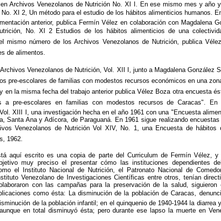
en Archivos Venezolanos de Nutrición No. XI I. En ese mismo mes y año y 
l No. XI 2, Un método para el estudio de los hábitos alimenticios humanos. E
mentación anterior, publica Fermín Vélez en colaboración con Magdalena G
rición, No. XI 2 Estudios de los hábitos alimenticios de una colectivid
n el mismo número de los Archivos Venezolanos de Nutrición, publica Véle
s de alimentos.
Archivos Venezolanos de Nutrición, Vol. XII I, junto a Magdalena González S
iños pre-escolares de familias con modestos recursos económicos en una zon
 en la misma fecha del trabajo anterior publica Vélez Boza otra encuesta és
as a pre-escolares en familias con modestos recursos de Caracas". E
Vol. XIII I, una investigación hecha en el año 1961 con una "Encuesta alimen
, Santa Ana y Adícora, de Paraguaná. En 1961 sigue realizando encuestas 
vos Venezolanos de Nutrición Vol XIV, No. 1, una Encuesta de hábitos d
, 1962.
tá aquí escrito es una copia de parte del Curriculum de Fermín Vélez, y
bjetivo muy preciso el presentar cómo las instituciones dependientes de
como el Instituto Nacional de Nutrición, el Patronato Nacional de Comedo
stituto Venezolano de Investigaciones Científicas entre otros, tenían direct
olaboraron con las campañas para la preservación de la salud, siguieron
ublicaciones como ésta: La disminución de la población de Caracas, denunc
isminución de la población infantil; en el quinquenio de 1940-1944 la diarrea y 
 aunque en total disminuyó ésta; pero durante ese lapso la muerte en Ve