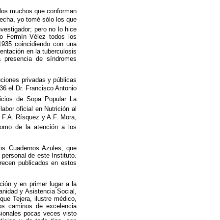
re los muchos que conforman
fecha, yo tomé sólo los que
vestigador; pero no lo hice
mo Fermín Vélez todos los
-1935 coincidiendo con una
entación en la tuberculosis
a presencia de síndromes
uciones privadas y públicas
36 el Dr. Francisco Antonio
icios de Sopa Popular La
bor oficial en Nutrición al
, F.A. Rísquez y A.F. Mora,
como de la atención a los
los Cuadernos Azules, que
personal de este Instituto.
recen publicados en estos
ción y en primer lugar a la
Sanidad y Asistencia Social,
que Tejera, ilustre médico,
 los caminos de excelencia
sionales pocas veces visto