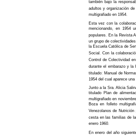
también bajo la responsab
adultos y organización de 
multigrafiado en 1954.
Esta vez con la colaborac
mencionando, en 1954 un 
populares. En la Revista 
un grupo de colectividades
la Escuela Católica de Ser
Social. Con la colaboraci
Control de Colectividad e
durante el embarazo y la l
titulado: Manual de Norma
1954 del cual aparece una
Junto a la Sra. Alicia Sali
titulado Plan de alimenta
multigrafiado en noviembr
Boza en folleto multigra
Venezolanos de Nutrición p
cesta en las familias de 
enero 1960.
En enero del año siguient