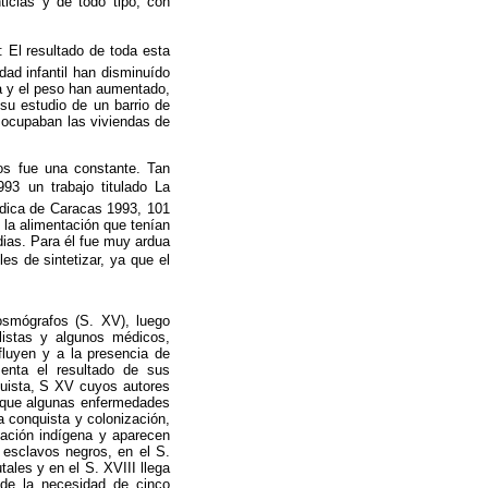
icias y de todo tipo, con
El resultado de toda esta
dad infantil han disminuído
la y el peso han aumentado,
su estudio de un barrio de
r ocupaban las viviendas de
os fue una constante. Tan
3 un trabajo titulado La
édica de Caracas 1993, 101
e la alimentación que tenían
dias. Para él fue muy ardua
es de sintetizar, ya que el
osmógrafos (S. XV), luego
alistas y algunos médicos,
fluyen y a la presencia de
senta el resultado de sus
quista, S XV cuyos autores
e que algunas enfermedades
a conquista y colonización,
tación indígena y aparecen
 esclavos negros, en el S.
ales y en el S. XVIII llega
 de la necesidad de cinco