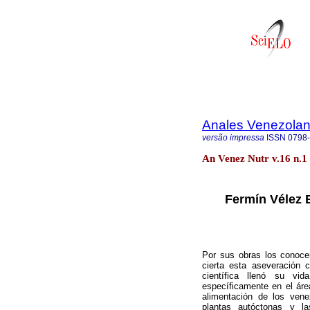
Anales Venezolan
versão impressa
ISSN
0798
An Venez Nutr v.16 n.1
Fermín Vélez 
Por sus obras los conocer
cierta esta aseveración
científica llenó su vid
específicamente en el área
alimentación de los vene
plantas autóctonas y l