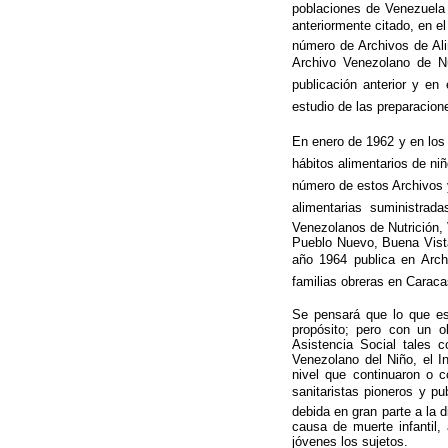
poblaciones de Venezuela 
anteriormente citado, en e
número de Archivos de Ali
Archivo Venezolano de Nut
publicación anterior y e
estudio de las preparacione
En enero de 1962 y en los 
hábitos alimentarios de n
número de estos Archivos y
alimentarias suministrad
Venezolanos de Nutrición, 
Pueblo Nuevo, Buena Vista
año 1964 publica en Archi
familias obreras en Caracas
Se pensará que lo que es
propósito; pero con un o
Asistencia Social tales 
Venezolano del Niño, el In
nivel que continuaron o c
sanitaristas pioneros y p
debida en gran parte a la d
causa de muerte infantil,
jóvenes los sujetos.