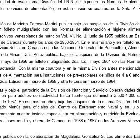
ilidad de esa misma División del I.N.N. se exponen las Normas de alimen
los servicios de alimentación, en esta ocasión su coautora es la Srita. A. P
ión de Marietta Ferroso Martini publica bajo los auspicios de la División d
folleto multigrafiado con las Normas de alimentación e higiene alime
Archivos venezolanos de nutrición Vol. VI, No. 1, junio de 1955 publica un Es
 de Caracas durante los años de 1953-1954. En el mismo año y en folleto mul
vicio Social en Caracas edita las Nociones Generales de Puericultura, Aliment
ón de Miriam Díaz Pérez publica bajo los auspicios de la División de Nutrici
n mayo de 1956 un folleto multigrafiado 2da. Ed., mayo 1964 con las Norm
actancia. Con la misma coautora y en la misma División antes mencionada, 
s de Alimentación para instituciones de pre-escolares de niños de 4 a 6 años 
 2da. Edición en marzo de 1959 y otra tercera en marzo de 1964.
nas y bajo el patrocinio de la División de Nutrición y Servicio Colectividades de
ción para adultos con actividad física fuerte que suministra 3.500-4.000 ca
e de 1957. En ese mismo año y bajo los auspicios de la misma División del I
fiado Menús para oficiales del Centro de Entrenamiento Naval y en juli
resenta nuestro insigne especialista en alimentación y nutrición la Evoluc
las clases media y obrera de Caracas de 1938 a 1957 en los Archivos Venezo
e publica con la colaboración de Magdalena González S. Los alimentos bás