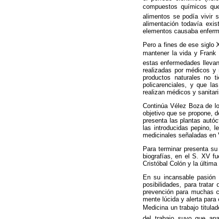
compuestos químicos que 
alimentos se podía vivir 
alimentación todavía exi
elementos causaba enfermed
Pero a fines de ese siglo
mantener la vida y Frank e
estas enfermedades llevan 
realizadas por médicos y n
productos naturales no t
policarenciales, y que la
realizan médicos y sanitar
Continúa Vélez Boza de l
objetivo que se propone, d
presenta las plantas autóc
las introducidas pepino, 
medicinales señaladas en V
Para terminar presenta su
biografías, en el S. XV f
Cristóbal Colón y la última
En su incansable pasión 
posibilidades, para trata
prevención para muchas c
mente lúcida y alerta para
Medicina un trabajo titulad
del trabajo suyo que ana