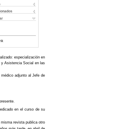
s
cionados
ar
nk
ealizado: especialización en
 y Asistencia Social en las
 médico adjunto al Jefe de
presente.
edicado en el curso de su
 misma revista publica otro
 años más tarde, en abril de