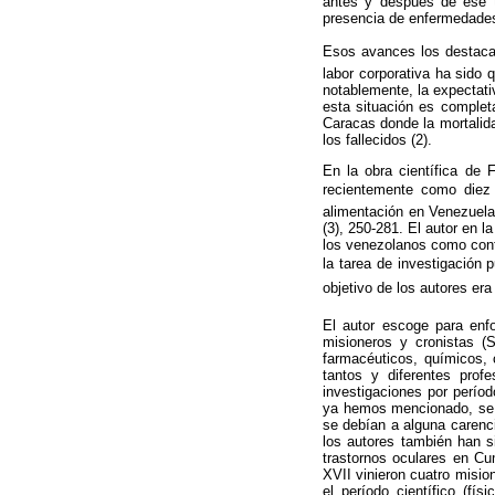
antes y después de ese t
presencia de enfermedades
Esos avances los destaca 
labor corporativa ha sido 
notablemente, la expectati
esta situación es complet
Caracas donde la mortalida
los fallecidos (2).
En la obra científica de
recientemente como diez 
alimentación en Venezuela
(3), 250-281. El autor en l
los venezolanos como contr
la tarea de investigación 
objetivo de los autores era
El autor escoge para enf
misioneros y cronistas (S
farmacéuticos, químicos, 
tantos y diferentes prof
investigaciones por perío
ya hemos mencionado, se h
se debían a alguna carenci
los autores también han s
trastornos oculares en Cu
XVII vinieron cuatro misio
el período científico (f