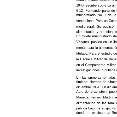
1948, escribe sobre La ali
6-12. Formando parte de l
multigrafiado No. I de l
venezolano. Para un Curso
medio rural. Se publicó
alimentación y nutrición,
En folleto multigrafiado d
Vásquez publicó en un lib
menús para la alimentación
titulado: Para el estudio 
la Escuela Militar de Vene
en el Campamento Militar 
investigaciones lo publica c
En las primeras jornadas
titulado: Normas de alimen
diciembre 1951. En diciemb
Aura de Braunstein, publi
Marietta Ferraro Martini 
alimentación de las fami
publica bajo los auspicios
donde se explican las Re