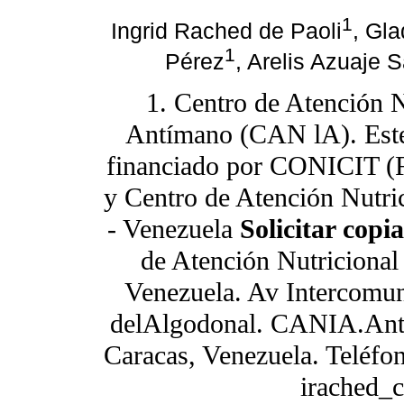
1
Ingrid Rached de Paoli
, Gl
1
Pérez
, Arelis Azuaje 
1. Centro de Atención N
Antímano (CAN lA). Este
financiado por CONICIT (
y Centro de Atención Nutr
- Venezuela
Solicitar copia
de Atención Nutriciona
Venezuela. Av Intercomun
delAlgodonal. CANIA.Ant
Caracas, Venezuela. Teléfo
irached_c