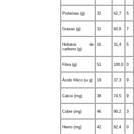
Proteínas (g)
32
62,7
5
Grasas (g)
31
60,8
7
Hidratos de
16
31,4
5
carbono (g)
Fibra (g)
51
100,0
0
Ácido fólico (
m
g)
19
37,3
9
Calcio (mg)
38
74,5
9
Cobre (mg)
46
90,2
3
Hierro (mg)
42
82,4
0