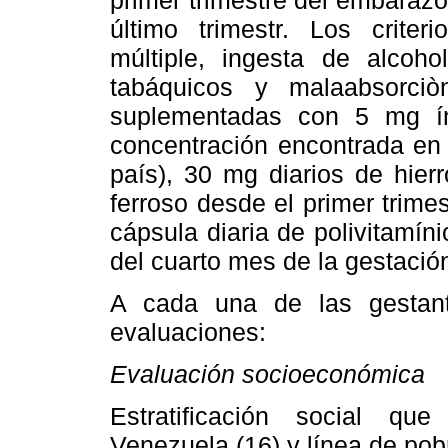
último trimestr. Los crite
múltiple, ingesta de alcoh
tabáquicos y malaabsorciòn
suplementadas con 5 mg ínt
concentración encontrada en 
país), 30 mg diarios de hier
ferroso desde el primer trime
cápsula diaria de polivitamín
del cuarto mes de la gestació
A cada una de las gestante
evaluaciones:
Evaluación socioeconómica
Estratificación social qu
Venezuela (16) y línea de pob