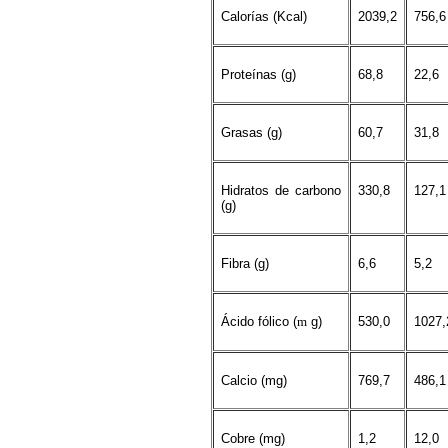
Calorías (Kcal)
2039,2
756,6
Proteínas (g)
68,8
22,6
Grasas (g)
60,7
31,8
Hidratos de carbono
330,8
127,1
(g)
Fibra (g)
6,6
5,2
Ácido fólico (
m
g)
530,0
1027,
Calcio (mg)
769,7
486,1
Cobre (mg)
1,2
12,0