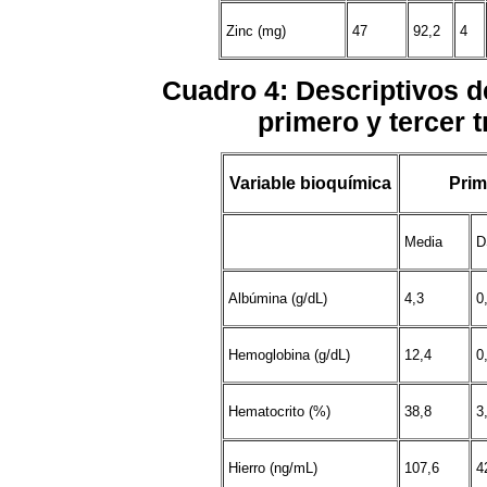
Zinc (mg)
47
92,2
4
Cuadro 4
: Descriptivos d
primero y tercer 
Variable bioquímica
Prim
Media
D
Albúmina (g/dL)
4,3
0
Hemoglobina (g/dL)
12,4
0
Hematocrito (%)
38,8
3
Hierro (ng/mL)
107,6
4