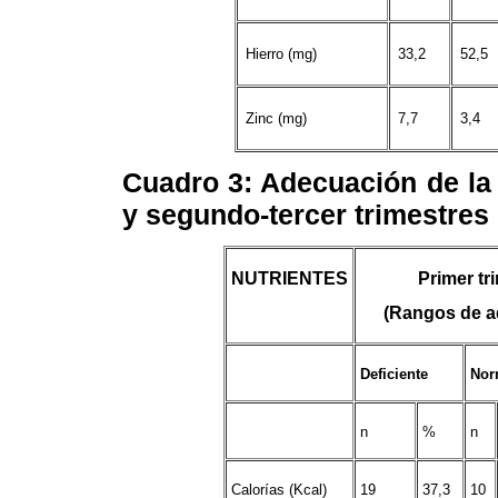
Hierro (mg)
33,2
52,5
Zinc (mg)
7,7
3,4
Cuadro 3
: Adecuación de la
y segundo-tercer trimestres 
NUTRIENTES
Primer tr
(Rangos de a
Deficiente
Nor
n
%
n
Calorías (Kcal)
19
37,3
10