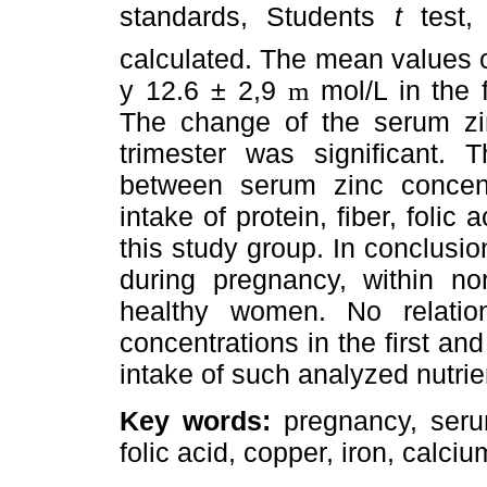
standards, Students
t
test, 
calculated. The mean values 
y 12.6 ± 2,9
mol/L in the f
m
The change of the serum zinc
trimester was significant. T
between serum zinc concent
intake of protein, fiber, folic 
this study group. In conclusi
during pregnancy, within no
healthy women. No relati
concentrations in the first an
intake of such analyzed nutrie
Key words:
pregnancy, serum 
folic acid, copper, iron, calciu