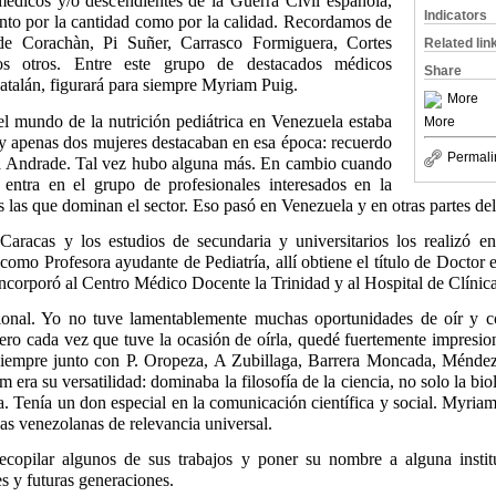
 médicos y/o descendientes de
la Guerra
Civil
española,
Indicators
tanto por la cantidad como por la calidad. Recordamos de
e Corachàn, Pi Suñer, Carrasco Formiguera, Cortes
Related lin
os otros. Entre este grupo de destacados médicos
Share
atalán, figurará para siempre Myriam Puig.
More
 mundo de la nutrición pediátrica en Venezuela estaba
More
 apenas dos mujeres destacaban en esa época: recuerdo
Permali
da Andrade. Tal vez hubo alguna más. En cambio cuando
entra en el grupo de profesionales interesados en la
es las que dominan el sector. Eso pasó en Venezuela y en otras partes d
aracas y los estudios de secundaria y universitarios los realizó 
omo Profesora ayudante de Pediatría, allí obtiene el título de Doctor
 incorporó al Centro Médico Docente
la Trinidad
y al Hospital de Clínic
onal. Yo no tuve lamentablemente muchas oportunidades de oír y c
ero cada vez que tuve la ocasión de oírla, quedé fuertemente impresi
iempre junto con P. Oropeza, A Zubillaga, Barrera Moncada, Méndez 
era su versatilidad: dominaba la filosofía de la ciencia, no solo la bi
a. Tenía un don especial en la comunicación científica y social. Myriam
cas venezolanas de relevancia universal.
ecopilar algunos de sus trabajos y poner su nombre a alguna insti
es y futuras generaciones.