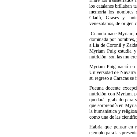
Entre los transterrados
los catalanes brillaban 
memoria los nombres d
Cladù, Grases y tant
venezolanos, de origen c
Cuando nace Myriam, el
dominada por hombres, y
a Lia de Coronil y Zai
Myriam Puig estudia y 
nutrición, son las mujer
Myriam Puig nació en C
Universidad
de Navarra c
su regreso a Caracas se
Fueuna docente excepci
nutrición con Myriam, p
quedará
grabado para s
que sorprendía en Myriam 
la humanística y religios
como una de las científi
Habría que pensar en r
ejemplo para las present