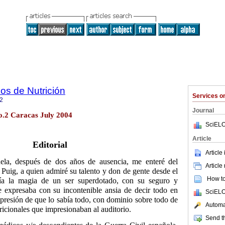
os de Nutrición
Services 
2
Journal
o.2 Caracas July 2004
SciELO
Article
Editorial
Article
la, después de dos años de ausencia, me enteré del
Article
Puig, a quien admiré su talento y don de gente desde el
How to 
ía la magia de un ser superdotado, con su seguro y
e expresaba con su incontenible ansia de decir todo en
SciELO
presión de que lo sabía todo, con dominio sobre todo de
Automat
ricionales que impresionaban al auditorio.
Send th