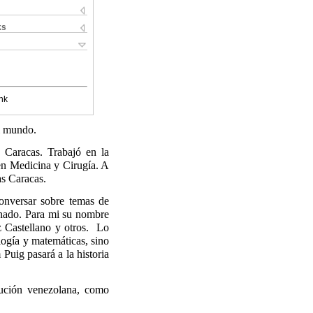
ks
nk
el mundo.
en Caracas. Trabajó en
la
 en Medicina y Cirugía. A
as Caracas.
onversar sobre temas de
onado. Para mi su nombre
Castellano y otros.
Lo
ología y matemáticas, sino
 Puig pasará a la historia
tución venezolana, como