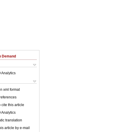
on Demand
 Analytics
 in xml format
 references
cite this article
 Analytics
ic translation
is article by e-mail