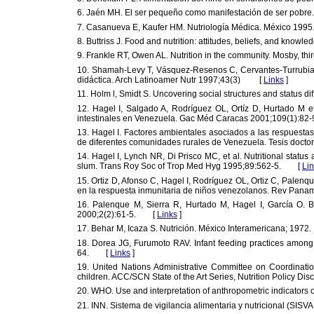
6. Jaén MH. El ser pequeño como manifestación de ser pobre. 
7. Casanueva E, Kaufer HM. Nutriología Médica. México 1
8. Buttriss J. Food and nutrition: attitudes, beliefs, and kn
9. Frankle RT, Owen AL. Nutrition in the community. Mosby, t
10. Shamah-Levy T, Vásquez-Resenos C, Cervantes-Turrubiate
didáctica. Arch Latinoamer Nutr 1997;43(3) [
Links
]
11. Holm l, Smidt S. Uncovering social structures and status 
12. Hagel I, Salgado A, Rodríguez OL, Ortíz D, Hurtado M et 
intestinales en Venezuela. Gac Méd Caracas 2001;109(1):
13. Hagel I. Factores ambientales asociados a las respuestas
de diferentes comunidades rurales de Venezuela. Tesis doct
14. Hagel I, Lynch NR, Di Prisco MC, et al. Nutritional status
slum. Trans Roy Soc of Trop Med Hyg 1995;89:562-5. [
Li
15. Ortiz D, Afonso C, Hagel I, Rodríguez OL, Ortiz C, Palenqu
en la respuesta inmunitaria de niños venezolanos. Rev Pa
16. Palenque M, Sierra R, Hurtado M, Hagel I, García O. 
2000;2(2):61-5. [
Links
]
17. Behar M, Icaza S. Nutrición. México Interamericana; 19
18. Dorea JG, Furumoto RAV. Infant feeding practices among
64. [
Links
]
19. United Nations Administrative Committee on Coordinatio
children. ACC/SCN State of the Art Series, Nutrition Policy
20. WHO. Use and interpretation of anthropometric indicators 
21. INN. Sistema de vigilancia alimentaria y nutricional (SIS