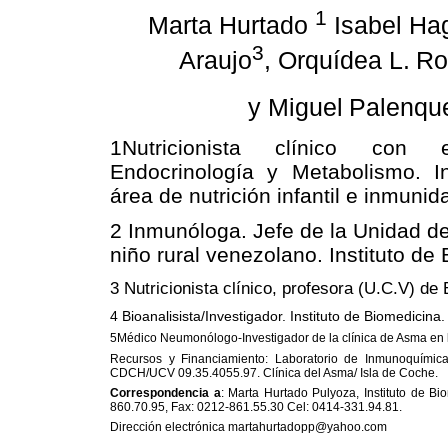
1
Marta Hurtado
Isabel Hag
3
Araujo
, Orquídea L.
Ro
y Miguel
Palenqu
1Nutricionista clínico con 
Endocrinología y Metabolismo. I
área de nutrición infantil e inmuni
2 Inmunóloga. Jefe de la Unidad de 
niño rural venezolano. Instituto de
3 Nutricionista clínico, profesora (U.C.V) de 
4 Bioanalisista/Investigador. Instituto de Biomedicina.
5Médico Neumonólogo-Investigador de la clínica de Asma en l
Recursos y Financiamiento: Laboratorio de Inmunoquímica 
CDCH/UCV 09.35.4055.97. Clínica del Asma/ Isla de Coche.
Correspondencia a
: Marta Hurtado Pulyoza, Instituto de B
860.70.95, Fax: 0212-861.55.30 Cel: 0414-331.94.81.
Dirección electrónica martahurtadopp@yahoo.com