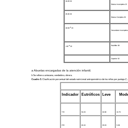
18-28 34
Básica Incompleta 22
29-39 40
Básica Completa 26
a
40-59
24
Secundaria Incompleta
a
Bachiller 08
>60
02
Superior 02
a Abuelas encargadas de la atención infantil.
b Se refiere a artesana, vendedora, obrera.
Cuadro 3
.
Clasificación porcentual del estado nutricional antropométrico de los niños por puntaje Z
Indicador
Eutróficos
Leve
Mode
T/E
53.23
32.80
10.75
P/E
63.44
29.03
5.38