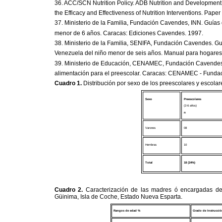
36. ACC/SCN Nutrition Policy. ADB Nutrition and Development
the Efficacy and Effectiveness of Nutrition Interventions. Pape
37. Ministerio de la Familia, Fundación Cavendes, INN. Guías 
menor de 6 años. Caracas: Ediciones Cavendes. 1997.
38. Ministerio de la Familia, SENIFA, Fundación Cavendes. Gu
Venezuela del niño menor de seis años. Manual para hogares
39. Ministerio de Educación, CENAMEC, Fundación Cavendes,
alimentación para el preescolar. Caracas: CENAMEC - Funda
Cuadro 1
.
Distribución por sexo de los preescolares y escola
Sexo
Preescolares
(2-6 años)
n
Varones
08
Hembras
10
Total
18 (24%)
Cuadro 2
.
Caracterización de las madres ó encargadas de 
Güinima, Isla de Coche, Estado Nueva Esparta.
Rangos de edad %
Grado de Instrucci