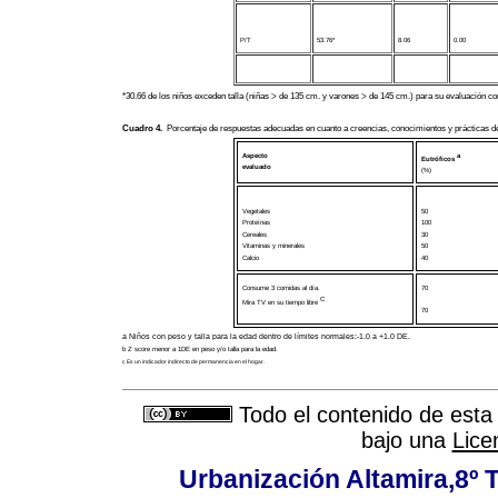
P/T
53.76*
8.06
0.00
*30.66 de los niños exceden talla (niñas > de 135 cm. y varones > de 145 cm.) para su evaluación con 
Cuadro 4
.
Porcentaje de respuestas adecuadas en cuanto a creencias, conocimientos y prácticas de
Aspecto
a
Eutróficos
evaluado
(%)
Vegetales
50
Proteínas
100
Cereales
30
Vitaminas y minerales
50
Calcio
40
Consume 3 comidas al día.
70
C
Mira TV en su tiempo libre
70
a Niños con peso y talla para la edad dentro de límites normales:-1.0 a +1.0 DE.
b Z score menor a 1DE en peso y/o talla para la edad.
c Es un indicador indirecto de permanencia en el hogar.
Todo el contenido de esta 
bajo una
Lice
Urbanización Altamira,8º 