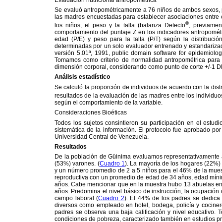
Se evaluó antropométricamente a 76 niños de ambos sexos, p
las madres encuestadas para establecer asociaciones entre e
®
los niños, el peso y la talla
(balanza Detecto
, previamen
comportamiento del puntaje Z en los indicadores antropométr
edad (P/E) y peso para la talla (P/T) según la distribuc
determinadas por un solo evaluador entrenado y estandarizado
versión 5.01ª, 1991, public domain software for epidemiol
Tomamos como criterio de normalidad antropométrica para e
dimensión corporal, considerando como punto de corte +/-1 DE
Análisis estadístico
Se calculó la proporción de individuos de acuerdo con la dis
resultados de la evaluación de las madres entre los individuos
según el comportamiento de la variable.
Consideraciones Bioéticas
Todos los sujetos consintieron su participación en el estud
sistemática de la información. El protocolo fue aprobado por
Universidad Central de Venezuela.
Resultados
De la población de Güinima evaluamos representativamente a 
(53%) varones. (
Cuadro 1
). La mayoría de los hogares (22%
y un número promedio de 2 a 5 niños para el 46% de la muest
reproductiva con un promedio de edad de 34 años, edad míni
años. Cabe mencionar que en la muestra hubo 13 abuelas enca
años. Predomina el nivel básico de instrucción, la ocupación o
campo laboral (
Cuadro 2
). El 44% de los padres se dedica 
diversos como empleado en hotel, bodega, policía y cocine
padres se observa una baja calificación y nivel educativo. 
condiciones de pobreza, caracterizado también en estudios pre