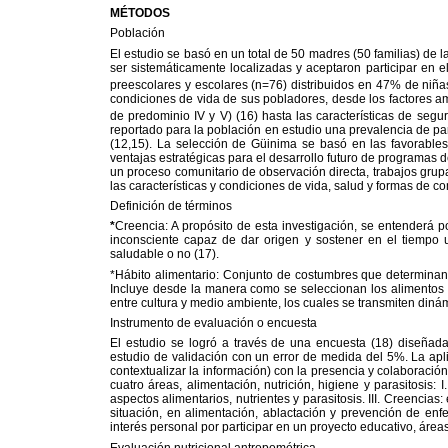
MÉTODOS
Población
El estudio se basó en un total de 50 madres (50 familias) de
ser sistemáticamente localizadas y aceptaron participar en e
preescolares y escolares (n=76) distribuidos en 47% de niña
condiciones de vida de sus pobladores, desde los factores am
de predominio IV y V) (16)
hasta las características de seg
reportado para la población en estudio una prevalencia de pa
(12,15). La selección de Güinima se basó en las favorables 
ventajas estratégicas para el desarrollo futuro de programas de
un proceso comunitario de observación directa, trabajos gru
las características y condiciones de vida, salud y formas de 
Definición de términos
*
Creencia: A propósito de esta investigación, se entenderá p
inconsciente capaz de dar origen y sostener en el tiempo una
saludable o no (17).
*Hábito alimentario: Conjunto de costumbres que determinan
Incluye desde la manera como se seleccionan los alimentos 
entre cultura y medio ambiente, los cuales se transmiten din
Instrumento de evaluación o encuesta
El estudio se logró a través de una encuesta (18) diseñada
estudio de validación con un error de medida del 5%. La aplic
contextualizar la información) con la presencia y colaboració
cuatro áreas, alimentación, nutrición, higiene y parasitosis: 
aspectos alimentarios, nutrientes y parasitosis. III. Creenci
situación, en alimentación, ablactación y prevención de enfe
interés personal por participar en un proyecto educativo, áre
Evaluación nutricional antropométrica