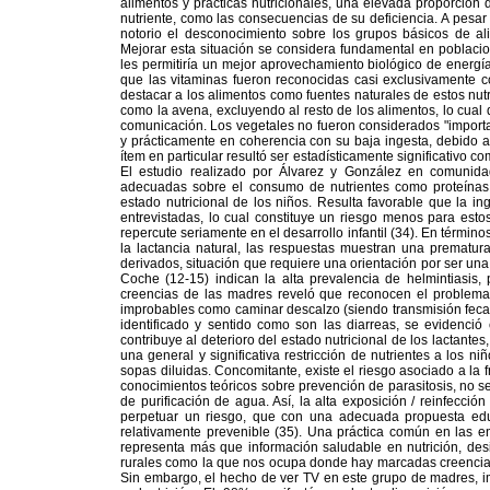
alimentos y prácticas nutricionales, una elevada proporció
nutriente, como las consecuencias de su deficiencia. A pesar
notorio el desconocimiento sobre los grupos básicos de a
Mejorar esta situación se considera fundamental en poblac
les permitiría un mejor aprovechamiento biológico de energía 
que las vitaminas fueron reconocidas casi exclusivamente co
destacar a los alimentos como fuentes naturales de estos nut
como la avena, excluyendo al resto de los alimentos, lo cual
comunicación. Los vegetales no fueron considerados "importa
y prácticamente en coherencia con su baja ingesta, debido a
ítem en particular resultó ser estadísticamente significativo c
El estudio realizado por Álvarez y González en comunida
adecuadas sobre el consumo de nutrientes como proteínas, 
estado nutricional de los niños. Resulta favorable que la i
entrevistadas, lo cual constituye un riesgo menos para est
repercute seriamente en el desarrollo infantil (34). En térmi
la lactancia natural, las respuestas muestran una prematu
derivados, situación que requiere una orientación por ser un
Coche (12-15) indican la alta prevalencia de helmintiasis, p
creencias de las madres reveló que reconocen el problema
improbables como caminar descalzo (siendo transmisión fecal-o
identificado y sentido como son las diarreas, se evidenci
contribuye al deterioro del estado nutricional de los lactantes
una general y significativa restricción de nutrientes a los n
sopas diluidas. Concomitante, existe el riesgo asociado a la
conocimientos teóricos sobre prevención de parasitosis, no se
de purificación de agua. Así, la alta exposición / reinfecci
perpetuar un riesgo, que con una adecuada propuesta educ
relativamente prevenible (35). Una práctica común en las ent
representa más que información saludable en nutrición, desi
rurales como la que nos ocupa donde hay marcadas creencias r
Sin embargo, el hecho de ver TV en este grupo de madres, impl