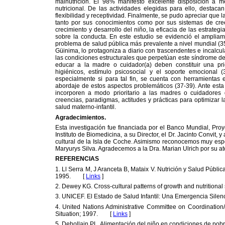
malnutrición. El 98% manifestó excelente disposición a m
nutricional. De las actividades elegidas para ello, destacan
flexibilidad y receptividad. Finalmente, se pudo apreciar que 
tanto por sus conocimientos como por sus sistemas de cre
crecimiento y desarrollo del niño, la eficacia de las estrate
sobre la conducta. En este estudio se evidenció el amplia
problema de salud pública más prevalente a nivel mundial (35
Güinima, lo protagoniza a diario con trascendentes e incalc
las condiciones estructurales que perpetúan este síndrome de
educar a la madre o cuidador(a) deben constituir una pri
higiénicos, estímulo psicosocial y el soporte emocional 
especialmente si para tal fin, se cuenta con herramientas 
abordaje de estos aspectos problemáticos (37-39). Ante esta 
incorporen a modo prioritario a las madres o cuidadores 
creencias, paradigmas, actitudes y prácticas para optimizar 
salud materno-infantil.
Agradecimientos.
Esta investigación fue financiada por el Banco Mundial, Pr
Instituto de Biomedicina, a su Director, el Dr. Jacinto Convit, 
cultural de la Isla de Coche. Asimismo reconocemos muy espec
Maryurys Silva. Agradecemos a la Dra. Marian Ulrich por su ate
REFERENCIAS
1. Ll Serra M, J Aranceta B, Mataix V. Nutrición y Salud Públ
1995. [
Links
]
2. Dewey KG. Cross-cultural patterns of growth and nutritional
3. UNICEF. El Estado de Salud Infantil: Una Emergencia Si
4. United Nations Administrative Committee on Coordination
Situation; 1997. [
Links
]
5. Dehollain PL. Alimentación del niño en condiciones de p