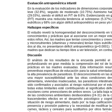
Evaluación antropométrica infantil
En la evaluación de los indicadores de dimensiones corporales
leve (32.8%), seguido de moderado (10.75%) Asimismo hal
(29.03%), siendo el déficit en P/T de 8.6%. Evidenciando en ge
(P/T) muestra una reducida tendencia al sobrepeso (5.37%
eutróficos y 68% con algún déficit antropométrico en peso y/o t
Hallazgos específicos
El estudio reveló la homogeneidad del desconocimiento en l
conocimientos y prácticas que al asociarse con un mejor esta
estos niños. Así, las madres que tenían conocimientos y cree
y micronutrientes (vitaminas y minerales) tenían hijos eutró
dos al día, no presentaron déficit antropométrico (p<0.0001).
madres que dedican su tiempo libre a ver televisión,
en contra
Discusión
El análisis de los resultados de la encuesta permitió el
profundizando en gran medida la comprensión del rol de l
prácticas en las madres evaluadas. Esta información resu
preventivas específicas de educación para la salud orientadas 
la alta prevalencia de parasitosis. El desconocimiento en las
una mayor susceptibilidad ante las otras condiciones des
alimentaria, viviendas inadecuadas, las parasitosis intestina
sido confirmados y asociados al riesgo nutricional por el e
todas estas limitantes esté contribuyendo al significativo dé
escolares como preescolares de ambos sexos. La talla baja se
de las condiciones ambientales desfavorables (24-31) de la cr
trascendentes efectos en el desarrollo psicológico y cog
situación de riesgo alimentario, dado por: la baja calificació
presencia y provisión paterna y la necesidad de modificar 
carnes, lácteos y cereales para sustituirlos por otros farin