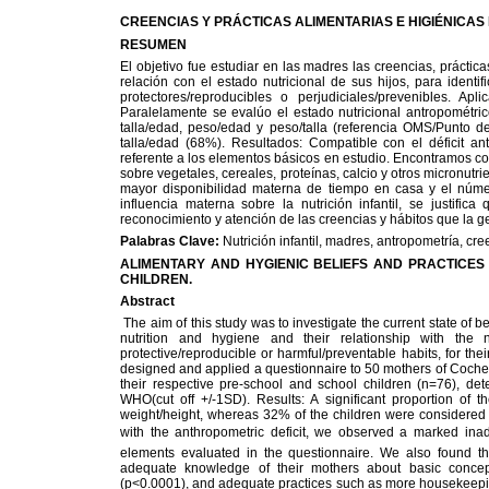
CREENCIAS Y PRÁCTICAS ALIMENTARIAS E HIGIÉNICAS
RESUMEN
El objetivo fue estudiar en las madres las creencias, práctic
relación con el estado nutricional de sus hijos, para identi
protectores/reproducibles o perjudiciales/prevenibles.
Paralelamente se evalúo el estado nutricional antropométri
talla/edad, peso/edad y peso/talla (referencia OMS/Punto de
talla/edad (68%). Resultados: Compatible con el déficit a
referente a los elementos básicos en estudio. Encontramos co
sobre vegetales, cereales, proteínas, calcio y otros micronutri
mayor disponibilidad materna de tiempo en casa y el núme
influencia materna sobre la nutrición infantil, se justifi
reconocimiento y atención de las creencias y hábitos que la g
Palabras Clave:
Nutrición infantil, madres, antropometría, cre
ALIMENTARY AND HYGIENIC BELIEFS AND PRACTICES 
CHILDREN.
Abstract
The aim of this study was to investigate the current state of b
nutrition and hygiene and their relationship with the nu
protective/reproducible or harmful/preventable habits, for the
designed and applied a questionnaire to 50 mothers of Coche 
their respective pre-school and school children (n=76), det
WHO(cut off +/-1SD). Results: A significant proportion of t
weight/height, whereas 32% of the children were considered a
with the anthropometric deficit, we observed a marked ina
elements evaluated in the questionnaire. We also found tha
adequate knowledge of their mothers about basic concepts
(p<0.0001), and adequate practices such as more housekeeping