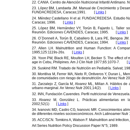
22. CANIA. Centro de Atención Nutricional Infantil Antímano.
23. López BM, Landaeta JM. Manual de Crecimiento y Desarro
FUNDACREDESA, Caracas;1991. [
Links
]
24. Méndez Castellano H et al. FUNDACREDESA. Estudio Nac
Caracas; 1996. [
Links
]
25. López BM, Hernández VY, Torún B, Fajardo L. Taller sob
Reunión. Ediciones CAVENDES, Caracas; 1995. [
Links
]
26. O´Donnell A, Torún B, Caballero B, Lara PE, Bengoa JM.
Reunión. Ediciones CAVENDES, Caracas; 1994. [
Links
]
27. Allen LH. Malnutrition and Human Function: A Compar
1995;125:1119s-26s. [
Links
]
28. Yoon PW, Black RE, Moulton LH, Becker S. The effect of maln
age in Cebu, Philipines. Am J Clin Nutr 1977;65:1070-7. [
29. Suskind RM. Tratado de Nutrición en Pediatría. Salvat;
30. Montilva M, Ferrer MA, Nieto R, Ontiveros Y, Duran L, M
de comunidades con riesgo de desnutrición. An Venez Nutr
31. Zarzalejo Z, García M, Alvarez ML, Millan A. Hábitos 
urbano-marginal. An Venez Nutr 2001;14(2). [
Links
]
32. INN, Fundación Cavendes. Perfil nutricional de Venezue
33. Alvarez M, González L. Prácticas alimentarias en l
2002;52(1) [
Links
]
34. Ivanovic MD, Castro CG, Ivanovic MR. Conocimientos alim
de diferentes niveles socioeconómicos. Arch Latinoamer Nu
35. ACC/SCN. Tomkins A, Watson F. Malnutrition and Infection, 
Art Series Nutrition Policy Discussion Paper N°5; 1989.