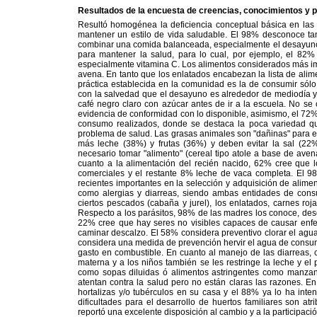
Resultados de la encuesta de creencias, conocimientos y p
Resultó homogénea la deficiencia conceptual básica en las 
mantener un estilo de vida saludable. El 98% desconoce ta
combinar una comida balanceada, especialmente el desayuno. 
para mantener la salud, para lo cual, por ejemplo, el 82%
especialmente vitamina C. Los alimentos considerados más imp
avena. En tanto que los enlatados encabezan la lista de al
práctica establecida en la comunidad es la de consumir sól
con la salvedad que el desayuno es alrededor de mediodía y 
café negro claro con azúcar antes de ir a la escuela. No se 
evidencia de conformidad con lo disponible, asimismo, el 72% 
consumo realizados, donde se destaca la poca variedad que
problema de salud. Las grasas animales son "dañinas" para 
más leche (38%) y frutas (36%) y deben evitar la sal (22%
necesario tomar "alimento" (cereal tipo atole a base de aven
cuanto a la alimentación del recién nacido, 62% cree que l
comerciales y el restante 8% leche de vaca completa. El 9
recientes importantes en la selección y adquisición de ali
como alergias y diarreas, siendo ambas entidades de cons
ciertos pescados (cabaña y jurel), los enlatados, carnes ro
Respecto a los parásitos, 98% de las madres los conoce, de
22% cree que hay seres no visibles capaces de causar enfer
caminar descalzo. El 58% considera preventivo clorar el a
considera una medida de prevención hervir el agua de consum
gasto en combustible. En cuanto al manejo de las diarreas,
materna y a los niños también se les restringe la leche y el
como sopas diluidas ó alimentos astringentes como manzan
atentan contra la salud pero no están claras las razones. En 
hortalizas y/o tubérculos en su casa y el 88% ya lo ha inte
dificultades para el desarrollo de huertos familiares son a
reportó una excelente disposición al cambio y a la participaci