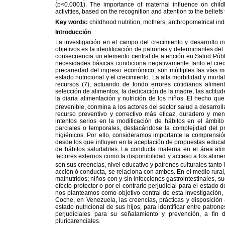
(p<0.0001). The importance of maternal influence on childh
activities, based on the recognition and attention to the belief
Key words:
childhood nutrition, mothers, anthropometrical indi
Introducción
La investigación en el campo del crecimiento y desarrollo i
objetivos es la identificación de patrones y determinantes del 
consecuencia un elemento central de atención en Salud Públic
necesidades básicas condiciona negativamente tanto el creci
precariedad del ingreso económico, son múltiples las vías me
estado nutricional y el crecimiento. La alta morbilidad y mortal
recursos (7), actuando de fondo errores cotidianos alimen
selección de alimentos, la dedicación de la madre, las actitud
la diaria alimentación y nutrición de los niños. El hecho 
prevenible, conmina a los actores del sector salud a desarroll
recurso preventivo y correctivo más eficaz, duradero y meno
intentos serios en la modificación de hábitos en el ámbito
parciales o temporales, destacándose la complejidad del pr
higiénicos. Por ello, consideramos importante la comprensi
desde los que influyen en la aceptación de propuestas educat
de hábitos saludables. La conducta materna en el área ali
factores externos como la disponibilidad y acceso a los alim
son sus creencias, nivel educativo y patrones culturales tanto
acción ó conducta, se relaciona con ambos. En el medio rural,
malnutridos; niños con y sin infecciones gastrointestinales, s
efecto protector o por el contrario perjudicial para el estado d
nos planteamos como objetivo central de esta investigación,
Coche, en Venezuela, las creencias, prácticas y disposición 
estado nutricional de sus hijos, para identificar entre patro
perjudiciales para su señalamiento y prevención, a fin 
pluricarenciales.