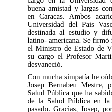
cargo en
la Universidad
d
buena amistad y largas co
en Caracas. Ambos acari
Universidad
del País Vasc
destinada al estudio y dif
latino- americana. Se firmó 
el Ministro de Estado de Ve
su cargo el Profesor Martí
desvaneció.
Con mucha simpatía he oído
Josep Bernabeu Mestre, pr
Salud Pública
que ha sabido
de
la Salud Pública
en
la
pasado. Gracias, Josep, por