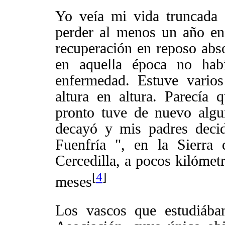
Yo veía mi vida truncada 
perder al menos un año en
recuperación en reposo abs
en aquella época no habí
enfermedad. Estuve vario
altura en altura. Parecía
pronto tuve de nuevo alg
decayó y mis padres decid
Fuenfría
", en
la Sierra
d
Cercedilla, a pocos kilómet
[
4
]
meses
Los vascos que estudiába