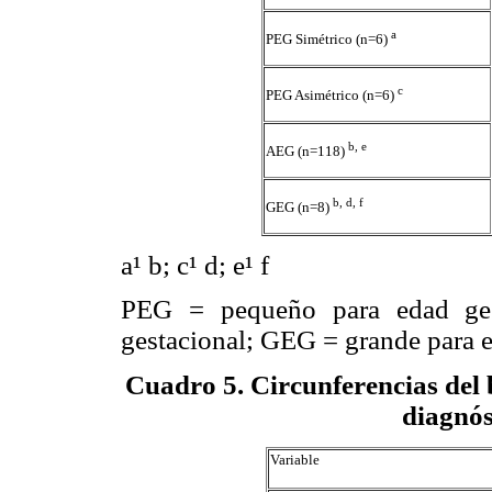
a
PEG Simétrico (n=6)
c
PEG Asimétrico (n=6)
b, e
AEG (n=118)
b, d, f
GEG (n=8)
a
¹
b; c
¹
d; e
¹
f
PEG = pequeño para edad ges
gestacional; GEG = grande para e
Cuadro 5
. Circunferencias del 
diagnós
Variable