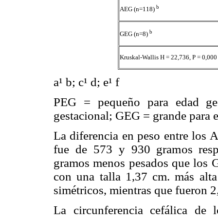
b
AEG (n=118)
b
GEG (n=8)
Kruskal-Wallis H = 22,736, P = 0,000
a
¹
b; c
¹
d; e
¹
f
PEG = pequeño para edad ges
gestacional; GEG = grande para e
La diferencia en peso entre los 
fue de 573 y 930 gramos resp
gramos menos pesados que los G
con una talla 1,37 cm. más alta
simétricos, mientras que fueron 
La circunferencia cefálica de l