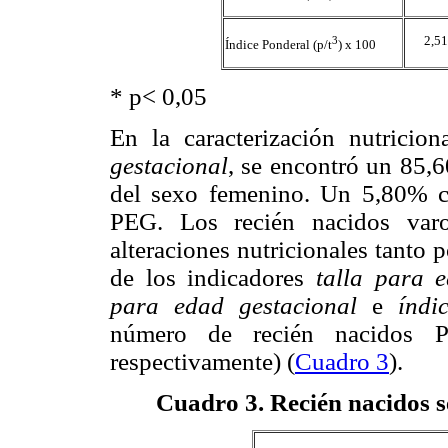
3
2,51
Índice Ponderal (p/t
) x 100
* p< 0,05
En la caracterización nutricio
gestacional
, se encontró un 85,
del sexo femenino. Un 5,80% 
PEG. Los recién nacidos var
alteraciones nutricionales tanto 
de los indicadores
talla para 
para edad gestacional
e
índi
número de recién nacidos P
respectivamente) (
Cuadro 3
).
Cuadro 3
. Recién nacidos 