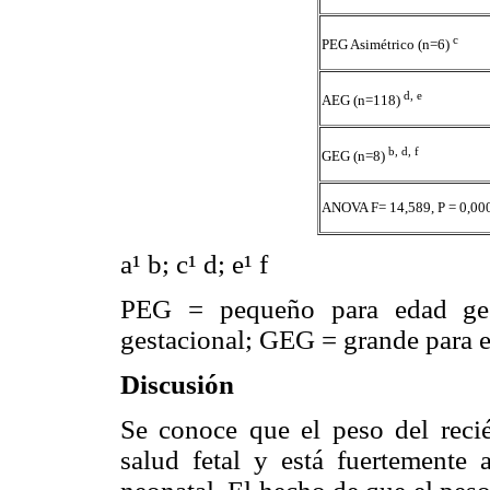
c
PEG Asimétrico (n=6)
d, e
AEG (n=118)
b, d, f
GEG (n=8)
ANOVA F= 14,589, P = 0,00
a
¹
b; c
¹
d; e
¹
f
PEG = pequeño para edad ges
gestacional; GEG = grande para e
Discusión
Se conoce que el peso del reci
salud fetal y está fuertemente 