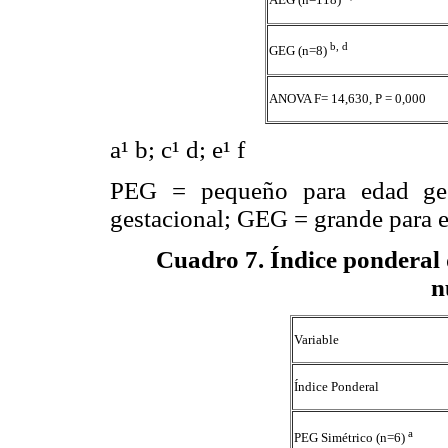
b, d
GEG (n=8)
ANOVA F= 14,630, P = 0,000
a
¹
b; c
¹
d; e
¹
f
PEG = pequeño para edad ges
gestacional; GEG = grande para e
Cuadro 7
. Índice ponderal
n
Variable
Índice Ponderal
a
PEG Simétrico (n=6)