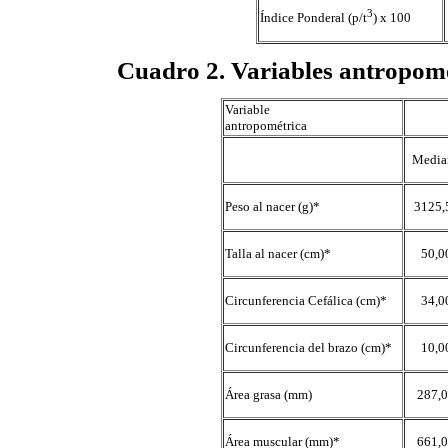
3
Índice Ponderal (p/t
) x 100
Cuadro 2
.
Variables antropomé
Variable
antropométrica
Media
Peso al nacer (g)*
3125,
Talla al nacer (cm)*
50,0
Circunferencia Cefálica (cm)*
34,0
Circunferencia del brazo (cm)*
10,0
Área grasa (mm)
287,
Área muscular (mm)*
661,