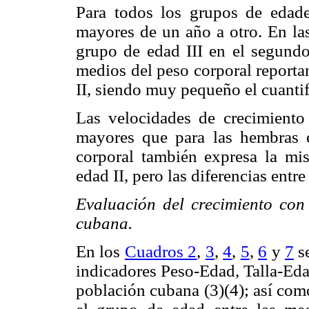
Para todos los grupos de edade
mayores de un año a otro. En las
grupo de edad III en el segundo 
medios del peso corporal reporta
II, siendo muy pequeño el cuantif
Las velocidades de crecimiento
mayores que para las hembras 
corporal también expresa la mi
edad II, pero las diferencias entr
Evaluación del crecimiento con 
cubana.
En los
Cuadros 2
,
3
,
4
,
5
,
6
y
7
se
indicadores Peso-Edad, Talla-Ed
población cubana (3)(4); así com