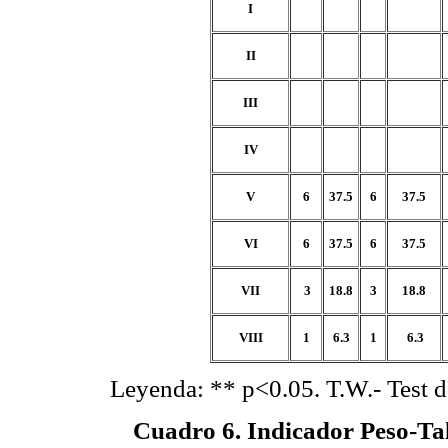
I
II
III
IV
V
6
37.5
6
37.5
VI
6
37.5
6
37.5
VII
3
18.8
3
18.8
VIII
1
6.3
1
6.3
Leyenda: ** p<0.05. T.W.- Test 
Cuadro 6
. Indicador Peso-Ta