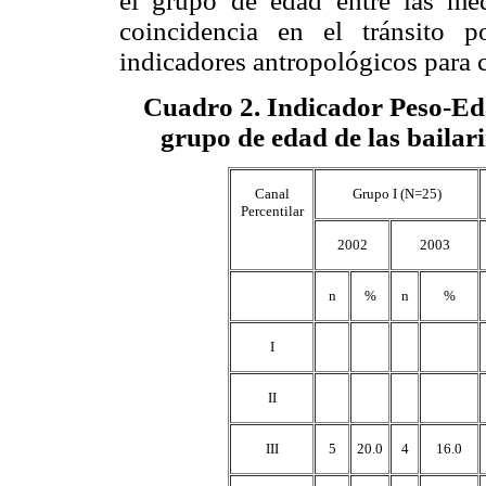
el grupo de edad entre las me
coincidencia en el tránsito 
indicadores antropológicos para 
Cuadro 2
. Indicador Peso-Ed
grupo de edad de las bailari
Canal
Grupo I (N=25)
Percentilar
2002
2003
n
%
n
%
I
II
III
5
20.0
4
16.0