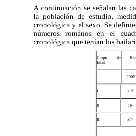
A continuación se señalan las c
la población de estudio, medi
cronológica y el sexo. Se defini
números romanos en el cuadr
cronológica que tenían los bailar
Grupo de
Eda
Edad
2002
I
≤15
II
16
III
≥17