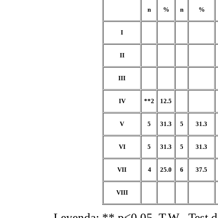
n
%
n
%
I
II
III
IV
**2
12.5
V
5
31.3
5
31.3
VI
5
31.3
5
31.3
VII
4
25.0
6
37.5
VIII
Leyenda: ** p<0.05. T.W.- Test 