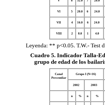
V
8
32.0
7
28.0
VI
5
20.0
6
24.0
VII
4
16.0
6
24.0
VIII
2
8.0
1
4.0
Leyenda: ** p<0.05. T.W.- Test 
Cuadro 5
. Indicador Talla-E
grupo de edad de los bailari
Canal
Grupo I (N=16)
Percentilar
2002
2003
n
%
n
%