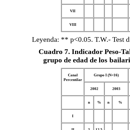
VII
VIII
Leyenda: ** p<0.05. T.W.- Test 
Cuadro 7
. Indicador Peso-Ta
grupo de edad de los
bailar
Canal
Grupo I (N=16)
Percentilar
2002
2003
n
%
n
%
I
II
2
12.5