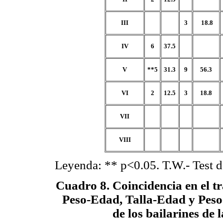
III
3
18.8
IV
6
37.5
V
**5
31.3
9
56.3
VI
2
12.5
3
18.8
VII
VIII
Leyenda: ** p<0.05. T.W.- Test 
Cuadro 8
. Coincidencia en el t
Peso-Edad, Talla-Edad y Peso
de los bailarines de 