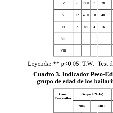
IV
6
24.0
7
28.0
V
12
48.0
10
40.0
VI
2
8.0
4
16.0
VII
VIII
Leyenda: ** p<0.05. T.W.- Test 
Cuadro 3
. Indicador Peso-Ed
grupo de edad de los bailari
Canal
Grupo I (N=16)
Percentilar
2002
2003