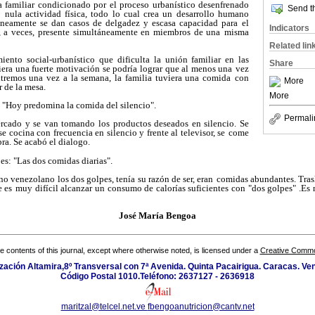
a familiar condicionado por el proceso urbanístico desenfrenado
Send th
 nula actividad física, todo lo cual crea un desarrollo humano
neamente se dan casos de delgadez y escasa capacidad para
el
Indicators
d, a veces, presente simultáneamente en miembros de una
misma
Related lin
nto social-urbanístico que dificulta la unión familiar en las
Share
tiera una fuerte motivación se podría lograr que al menos una
vez
extremos una vez a la semana, la familia tuviera una comida
con
More
 de la mesa.
More
 "Hoy predomina la comida del silencio".
Permali
rcado y se van tomando los productos deseados en silencio. Se
se cocina con frecuencia en silencio y frente al televisor, se
come
bra. Se acabó el dialogo.
es: "Las dos comidas diarias".
no venezolano los dos golpes, tenía su razón de ser, eran
comidas abundantes. Tras
e es
muy difícil alcanzar un consumo de calorías suficientes con "dos golpes" .Es
José María Bengoa
the contents of this journal, except where otherwise noted, is licensed under a
Creative Common
zación Altamira,8º Transversal con 7ª Avenida. Quinta Pacairigua. Caracas. Ve
Código Postal 1010.Teléfono: 2637127 - 2636918
maritzal@telcel.net.ve
fbengoanutricion@cantv.net