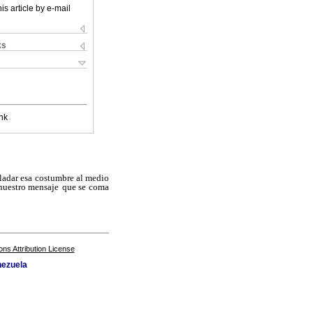
is article by e-mail
ks
nk
ladar esa costumbre al medio
 nuestro mensaje
que se coma
s Attribution License
nezuela