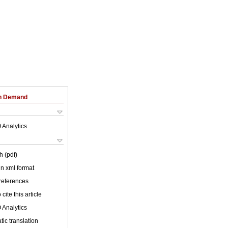
on Demand
 Analytics
h (pdf)
 in xml format
 references
cite this article
 Analytics
ic translation