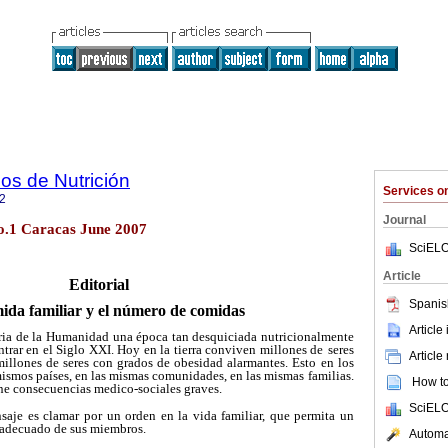
os de Nutrición
Services 
2
Journal
o.1 Caracas June 2007
SciELO
Article
Editorial
Spanis
ida familiar y el número de comidas
Article
ria de la Humanidad una época tan desquiciada nutricionalmente
trar en el Siglo XXI. Hoy en la tierra conviven millones de
seres
Article
millones de seres con grados de obesidad alarmantes. Esto
en los
mismos países, en las mismas comunidades, en las mismas
familias.
How to 
ene consecuencias medico-sociales graves.
SciELO
nsaje es clamar por un orden en la vida familiar, que permita un
l adecuado de sus miembros.
Automat