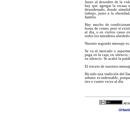
Junto al desorden de la vid
hay que agregar la escasa o
desordenado, donde simultá
trabajo, junto a la obesida
familia.
Hay mucho de condicionamie
horas de comer, pero sí exis
al día, o en ciertos casos 
todos los miembros alrededor
Nuestro segundo mensaje es:
Se va al mercado o superme
paga en la caja, en silencio, 
en silencio. Se acabó la pala
El tercero de nuestros mensaj
Ha sido una tradición del lla
urbano es indeseable, porqu
tres o cuatro veces al día.
All 
Urbani