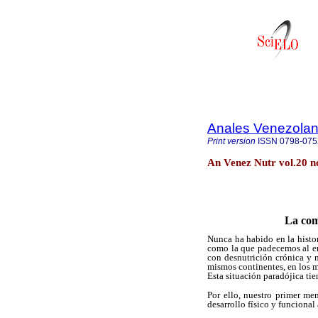
Anales Venezolan
Print version
ISSN
0798-075
An Venez Nutr vol.20 n
La com
Nunca ha habido en la histo
como la que padecemos al en
con desnutrición crónica y 
mismos continentes, en los 
Esta situación paradójica ti
Por ello, nuestro primer me
desarrollo físico y funciona