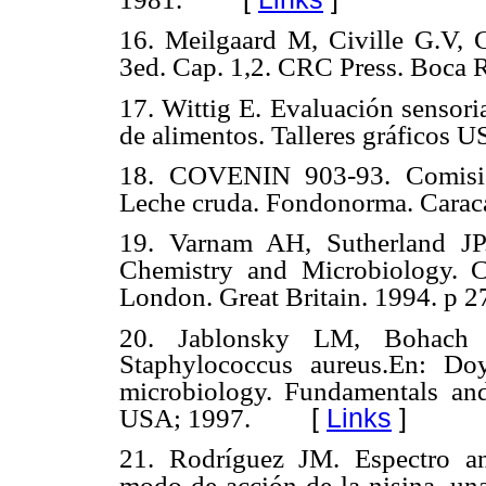
16. Meilgaard M, Civille G.V, 
3ed. Cap. 1,2. CRC Press. Boca 
17. Wittig E. Evaluación sensori
de alimentos. Talleres gráficos 
18. COVENIN 903-93. Comisión
Leche cruda. Fondonorma. Caraca
19. Varnam AH, Sutherland JP
Chemistry and Microbiology. C
London. Great Britain. 1994. p 2
20. Jablonsky LM, Bohach G
Staphylococcus aureus.En: Do
microbiology. Fundamentals an
[
Links
]
USA; 1997.
21. Rodríguez JM. Espectro ant
modo de acción de la nisina, un