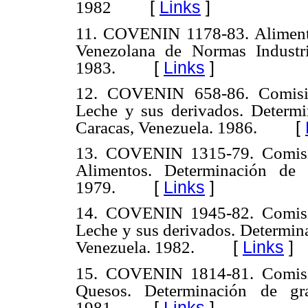
[
Links
]
1982
11. COVENIN 1178-83. Alimento
Venezolana de Normas Industr
[
Links
]
1983.
12. COVENIN 658-86. Comisió
Leche y sus derivados. Determin
[
Caracas, Venezuela. 1986.
13. COVENIN 1315-79. Comisió
Alimentos. Determinación de
[
Links
]
1979.
14. COVENIN 1945-82. Comisió
Leche y sus derivados. Determi
[
Links
]
Venezuela. 1982.
15. COVENIN 1814-81. Comisió
Quesos. Determinación de gr
[
Links
]
1981.