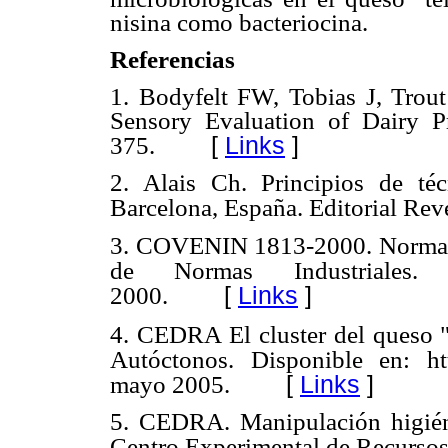
nisina como bacteriocina.
Referencias
1. Bodyfelt FW, Tobias J, Trou
Sensory Evaluation of Dairy 
[
Links
]
375.
2. Alais Ch. Principios de té
Barcelona, España. Editorial Reve
3. COVENIN 1813-2000. Norma g
de Normas Industriales. 
[
Links
]
2000.
4. CEDRA El cluster del queso "
Autóctonos. Disponible en: ht
[
Links
]
mayo 2005.
5. CEDRA. Manipulación higiéni
Centro Experimental de Recursos