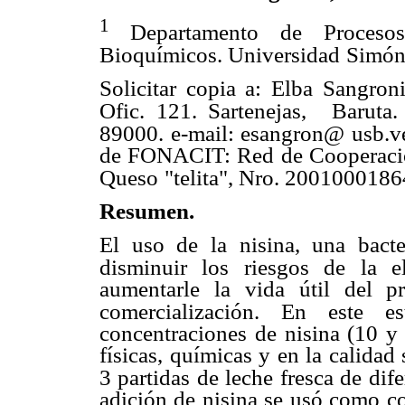
1
Departamento de Proceso
Bioquímicos. Universidad
Simón
Solicitar copia a: Elba Sangron
Ofic. 121. Sartenejas,
Baruta.
89000. e-mail: esangron@ usb.v
de FONACIT: Red de Cooperació
Queso
"telita", Nro. 2001000186
Resumen.
El uso de la nisina, una bacter
disminuir los riesgos de la e
aumentarle la vida útil del 
comercialización. En
este e
concentraciones de nisina (10 y 
físicas, químicas y en la calidad
3 partidas de leche fresca de dife
adición de nisina se usó como co