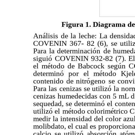
Figura 1. Diagrama de 
Análisis de la leche: La densidad
COVENIN 367- 82 (6), se utili
Para la determinación
de humeda
siguió
COVENIN 932-82 (7). El 
el método de Babcock según 
determinó por el método Kjeld
contenido de nitrógeno
se convi
Para las
cenizas se utilizó la n
cenizas humedecidas con 5 mL de
sequedad, se determinó el
conten
utilizó el
método colorimétrico C
medir la intensidad del color az
molibdato, el cual es
proporcional
calcio se utilizó absorción ató