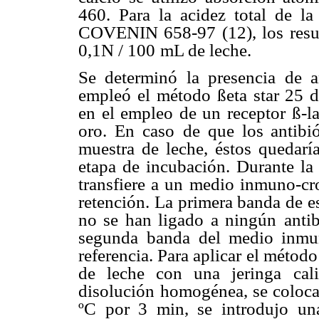
460. Para la acidez total de la
COVENIN 658-97 (12), los
res
0,1N / 100
mL de leche.
Se determinó la presencia de an
empleó el método ßeta star 25 d
en el empleo de un receptor
ß-l
oro. En caso
de que los antibió
muestra de leche, éstos quedaría
etapa de incubación. Durante la
transfiere a un
medio inmuno-cro
retención. La primera banda de e
no se han ligado a ningún
anti
segunda
banda del medio inmu
referencia. Para aplicar el métod
de leche con una jeringa
cal
disolución
homogénea, se coloca
ºC por 3 min, se introdujo un