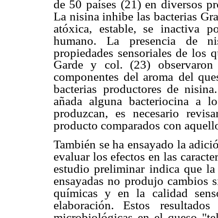
de 50 países
(21) en diversos pr
La nisina inhibe las bacterias Gr
atóxica, estable, se inactiva
po
humano. La
presencia de ni
propiedades sensoriales de los q
Garde y col. (23) observaron
componentes del aroma
del que
bacterias
productores de nisin
añada alguna bacteriocina a l
produzcan, es necesario revisa
producto comparados
con aquello
También se ha ensayado la adició
evaluar los efectos en las caracter
estudio preliminar
indica que la
ensayadas no produjo cambios si
químicas y en la calidad senso
elaboración. Estos
resultado
microbiológicas en el queso "te