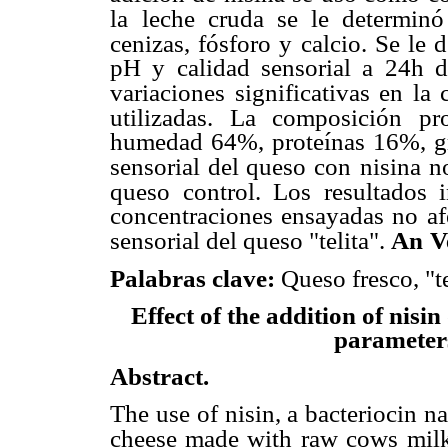
la
leche cruda se le determinó 
cenizas, fósforo y calcio. Se le 
pH y calidad sensorial a 24h d
variaciones
significativas en la
utilizadas. La composición p
humedad 64%, proteínas 16%, gr
sensorial del queso con
nisina n
queso control. Los resultados 
concentraciones ensayadas no af
sensorial del queso "telita".
An
V
Palabras clave:
Queso fresco, "tel
Effect of the addition of nisi
parameters
Abstract.
The use of nisin, a bacteriocin nat
cheese made with raw cows
milk