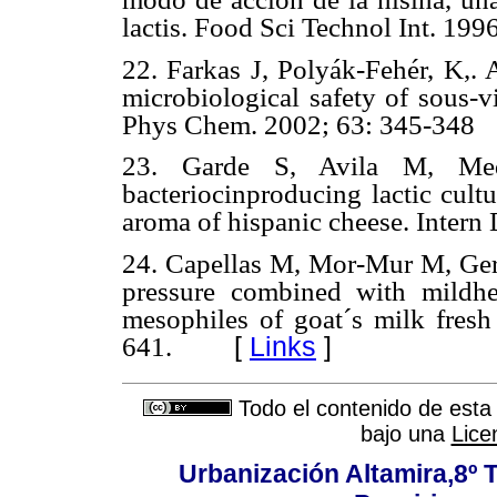
lactis. Food Sci Technol Int. 1996
22. Farkas J, Polyák-Fehér, K,.
microbiological safety of sous-
Phys Chem. 2002; 63: 345-348
23. Garde S, Avila M, Me
bacteriocinproducing
lactic cul
aroma of hispanic cheese. Intern
24. Capellas M, Mor-Mur M, Gerv
pressure combined with mildhea
mesophiles of goat´s milk fres
[
Links
]
641.
Todo el contenido de esta 
bajo una
Lice
Urbanización Altamira,8º 