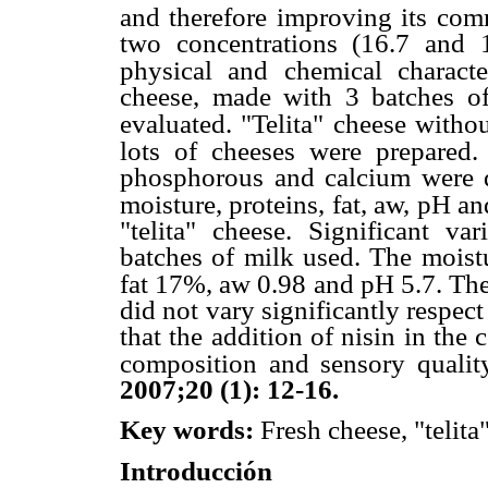
and therefore improving its comme
two concentrations (16.7 and 
physical and chemical characte
cheese, made with 3 batches of
evaluated. "Telita"
cheese withou
lots of cheeses were prepared. 
phosphorous and calcium were d
moisture, proteins, fat, aw, pH an
"telita" cheese. Significant va
batches of milk used. The moist
fat 17%, aw 0.98 and pH 5.7. Th
did not vary significantly respect
that the addition of nisin in the
composition and sensory qualit
2007;20 (1): 12-16.
Key words:
Fresh cheese, "telita"
Introducción