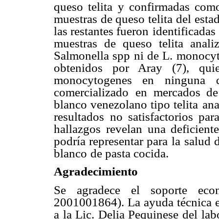
queso telita y confirmadas como
muestras de queso telita del esta
las restantes fueron
identificada
muestras de queso telita anali
Salmonella spp ni de L. monocy
obtenidos por Aray (7),
qui
monocytogenes en
ninguna 
comercializado
en mercados de
blanco venezolano tipo telita
ana
resultados
no satisfactorios par
hallazgos revelan una deficiente
podría representar para la
salud 
blanco
de pasta cocida.
Agradecimiento
Se agradece el soporte ec
2001001864). La ayuda técnica en
a la Lic. Delia Pequinese del
lab