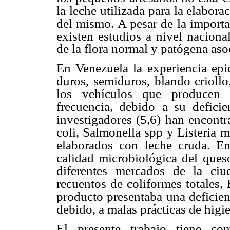
la leche
utilizada para la elabora
del mismo. A pesar de la importa
existen estudios a
nivel nacional
de la flora normal y patógena asoc
En Venezuela la experiencia epi
duros, semiduros, blando criollo,
los vehículos que producen
frecuencia, debido
a su deficie
investigadores (5,6) han encont
coli, Salmonella spp y Listeria
m
elaborados con
leche cruda. E
calidad microbiológica del queso
diferentes mercados de la ci
recuentos de coliformes totales, 
producto presentaba
una deficie
debido, a malas prácticas de higi
El presente trabajo tiene com