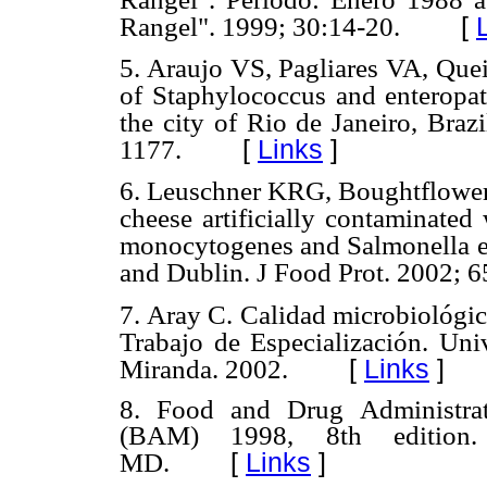
[
Rangel". 1999; 30:14-20.
5. Araujo VS, Pagliares VA, Que
of Staphylococcus and enteropat
the city of Rio de Janeiro, Brazi
[
Links
]
1177.
6. Leuschner KRG, Boughtflower
cheese artificially contaminated 
monocytogenes and Salmonella en
and Dublin. J Food Prot. 2002; 65
7. Aray C. Calidad microbiológic
Trabajo de Especialización. Uni
[
Links
]
Miranda. 2002.
8. Food and Drug Administrati
(BAM) 1998, 8th edition. 
[
Links
]
MD.