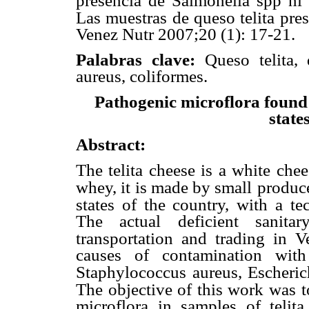
presencia de Salmonella
spp ni
Las muestras de queso telita pres
Venez Nutr 2007;20 (1): 17-21.
Palabras clave:
Queso telita, 
aureus, coliformes.
Pathogenic microflora found 
state
Abstract:
The telita cheese is a white chee
whey, it is made by small
produce
states of the country, with a t
The actual deficient sanitar
transportation and trading in V
causes of contamination with
Staphylococcus
aureus, Escheric
The objective of this work was t
microflora in samples of teli