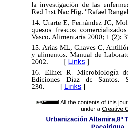
la investigación de las enferme
Red Inst Nac Hig. "Rafael Rangel
14. Urarte E, Fernández JC, Mo
quesos frescos comercializad
Vasco. Alimentaria 2000; 1 (2): 3
15. Arias ML, Chaves C, Antillón
y alimentos. Manual de Laborat
[
Links
]
2002.
16. Ellner R. Microbiología d
Ediciones
Díaz de Santos. 
[
Links
]
230.
All the contents of this jo
under a
Creative 
Urbanización Altamira,8º 
Pacairigua.