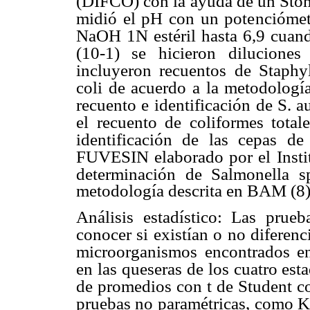
(DIFCO) con la
ayuda de un St
midió el pH con un potenciómet
NaOH 1N estéril hasta 6,9 cuan
(10-1) se hicieron
diluciones
incluyeron recuentos de Staphy
coli de acuerdo a la metodologí
recuento e
identificación de S. 
el recuento de coliformes totale
identificación de las cepas de
FUVESIN elaborado por el
Inst
determinación de Salmonella 
metodología descrita en BAM (8)
Análisis estadístico: Las prueba
conocer si existían o no diferenc
microorganismos
encontrados en
en las queseras de los cuatro est
de promedios con t de Student c
pruebas no paramétricas,
como Kr