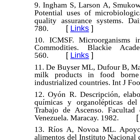
9. Ingham S, Larson A, Smuko
Potential uses of microbiologi
quality assurance systems. Da
[
Links
]
780.
10. ICMSF. Microorganisms i
Commodities. Blackie Acad
[
Links
]
560.
11. De Buyser ML, Dufour B, Mar
milk products in food borne 
industrialized countries. Int J F
12. Oyón R. Descripción, elabor
químicas y organolépticas de
Trabajo de Ascenso. Facultad
Venezuela. Maracay. 1982.
13. Ríos A, Novoa ML. Apoyo 
alimentos del Instituto Nacional