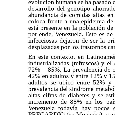
evolución humana se ha pasado d
desarrollo del genotipo
ahorrado
abundancia de comidas altas en 
coloca frente a una epidemia de
está presente en
la población de
por ende, Venezuela. Esto es de 
infecciosas dejaron de ser la pri
desplazadas por los
trastornos ca
En este contexto, en Latinoamér
industrializadas (refrescos) y el
72% – 85%. La
prevalencia de 
42% en adultos y entre 12% y 15
adultos se ubicó entre 52% y
prevalencia del sindrome
metaból
altas
cifras de diabetes y se es
incremento de 88% en los paí
Venezuela todavía
hay pocos 
PRECARDIO (en Monagas), con 