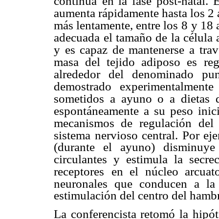
continua
en la fase post-natal.
aumenta rápidamente hasta los 2
más lentamente, entre los 8
y 18 
adecuada
el tamaño de la célula
y es capaz de mantenerse a trav
masa del tejido adiposo es
re
alrededor del
denominado pun
demostrado experimentalmente
sometidos a ayuno o a dietas d
espontáneamente a su peso inici
mecanismos de
regulación del
sistema nervioso central. Por ej
(durante el ayuno) disminuye 
circulantes y estimula
la secre
receptores
en el núcleo arcuat
neuronales que conducen a la 
estimulación del centro del hamb
La conferencista retomó la hipót