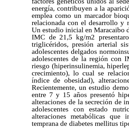
factores genéticos unidos al se
energía, contribuyen a la aparici
emplea como un
marcador bioqu
relacionada con el desarrollo y
Un estudio inicial en Maracaibo
IMC de 21,5 kg/m2
presentar
triglicéridos, presión arterial si
adolescentes delgados
normoinsu
adolescentes de la región con 
riesgo (hiperinsulinemia, hiperle
crecimiento), lo cual se
relaci
índice de
obesidad), alteracion
Recientemente, un estudio demos
entre 7 y 15 años presentó
hip
alteraciones
de la secreción de i
adolescentes con estado nutri
alteraciones metabólicas que
i
temprana de
diabetes mellitus ti