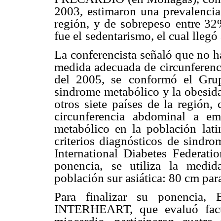
2003, estimaron una prevalencia
región, y de sobrepeso
entre 32
fue el
sedentarismo, el cual llegó
La conferencista señaló que no ha
medida adecuada de circunferenc
del 2005, se
conformó el Grup
sindrome metabólico y la obes
otros siete países de la región, 
circunferencia
abdominal a emp
metabólico en la población lati
criterios diagnósticos de sindr
International Diabetes
Federati
ponencia,
se utiliza la medid
población sur asiática: 80 cm par
Para finalizar su ponencia,
INTERHEART, que evaluó fact