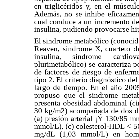
en triglicéridos y, en el múscul
Además, no se inhibe eficazmen
cual conduce a un
incremento de
insulina, pudiendo provocarse hi
El sindrome metabólico (conocido
Reaven, sindrome X, cuarteto d
insulina, sindrome
cardio
plurimetabólico)
se caracteriza 
de factores de riesgo de enferm
tipo 2. El criterio diagnóstico del
largo de tiempo.
En el año 2005
propuso que el sindrome metab
presenta obesidad abdominal (ci
30 kg/m2) acompañada de
dos d
(a) presión
arterial ¡Ý 130/85 m
mmol/L), (c) colesterol-HDL < 
mg/dL (1,03 mmol/L) en hom