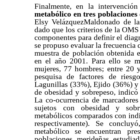
Finalmente, en la intervención
metabólico en tres poblaciones 
Elsy VelázquezMaldonado de la
dado que los
criterios de la OMS
componentes para definir el diag
se propuso evaluar la frecuencia 
muestra de
población obtenida e
en el año 2001. Para ello se 
mujeres, 77 hombres; entre
20 y
pesquisa de
factores de riesg
Lagunillas (33%), Ejido (36%) 
de obesidad y sobrepeso, indicó
La co-ocurrencia de
marcadores
sujetos
con obesidad y sobr
metabólicos comparados con ind
respectivamente). Se concluy
metabólico se encuentran
pre
poblaciones
merideñas estudiad