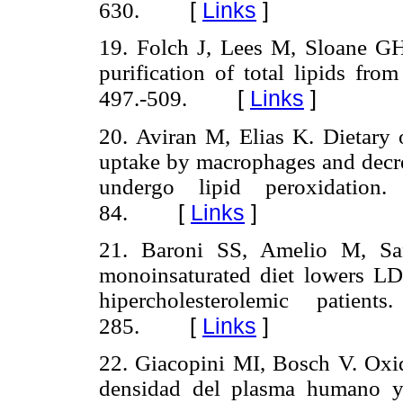
[
Links
]
630.
19. Folch J, Lees M, Sloane GH
purification of total lipids fr
[
Links
]
497.-509.
20. Aviran M, Elias K. Dietary o
uptake by macrophages and decrec
undergo lipid peroxidati
[
Links
]
84.
21. Baroni SS, Amelio M, San
monoinsaturated diet lowers LDL
hipercholesterolemic patie
[
Links
]
285.
22. Giacopini MI, Bosch V. Oxida
densidad del plasma humano y