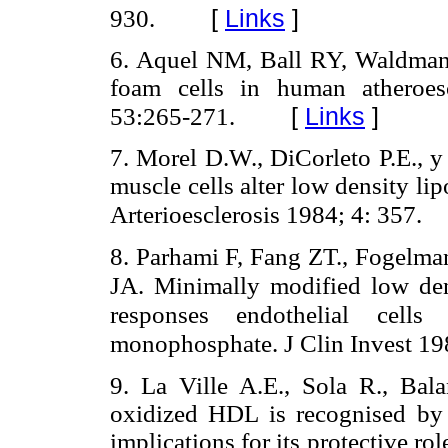
[
Links
]
930.
6. Aquel NM, Ball RY, Waldman
foam cells in human atheroesc
[
Links
]
53:265-271.
7. Morel D.W., DiCorleto P.E., 
muscle cells alter low density lip
Arterioesclerosis 1984; 4: 357.
8. Parhami F, Fang ZT., Fogelman
JA.
Minimally modified low den
responses endothelial cell
monophosphate. J Clin Invest 19
9. La Ville A.E., Sola R., Bala
oxidized HDL is recognised by 
implications for its protective ro