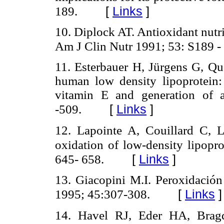
[
Links
]
189.
10. Diplock AT. Antioxidant nutr
Am J Clin Nutr 1991; 53: S189 -
11. Esterbauer H, Jürgens G, Qu
human low density lipoprotein: 
vitamin E and generation of 
[
Links
]
-509.
12. Lapointe A, Couillard C, L
oxidation of low-density lipopro
645- 658.
[
Links
]
13. Giacopini M.I. Peroxidación
[
Links
]
1995; 45:307-308.
14. Havel RJ, Eder HA, Bragd