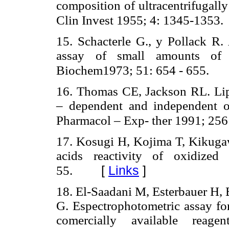
composition of ultracentrifugall
Clin Invest 1955; 4: 1345-1353.
15. Schacterle G., y Pollack R. 
assay of small amounts of p
Biochem1973; 51: 654 - 655.
16. Thomas CE, Jackson RL. Lip
– dependent and independent ox
Pharmacol – Exp- ther 1991; 256
17. Kosugi H, Kojima T, Kikugawa
acids reactivity of oxidize
[
Links
]
55.
18. El-Saadani M, Esterbauer H,
G. Espectrophotometric assay for
comercially available rea