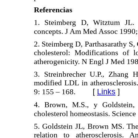
Referencias
1. Steimberg D, Witztum JL. L
concepts. J Am Med Assoc 1990;
2. Steimberg D, Parthasarathy S
cholesterol: Modifications of l
atherogenicity. N Engl J Med 198
3. Streinbrecher U.P., Zhang 
modified LDL in atherosclerosis
[
Links
]
9: 155 – 168.
4. Brown, M.S., y Goldstein,
cholesterol homeostasis. Science
5. Goldstein JL, Brown MS. The 
relation to atherosclerosis