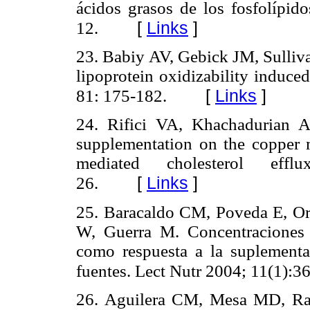
ácidos grasos de los fosfolípid
[
Links
]
12.
23. Babiy AV, Gebick JM, Sulliv
lipoprotein oxidizability induced
[
Links
]
81: 175-182.
24. Rifici VA, Khachadurian A
supplementation on the copper
mediated cholesterol effl
[
Links
]
26.
25. Baracaldo CM, Poveda E, Or
W, Guerra M. Concentraciones d
como respuesta a la suplementac
fuentes. Lect Nutr 2004; 11(1):3
26. Aguilera CM, Mesa MD, Ra