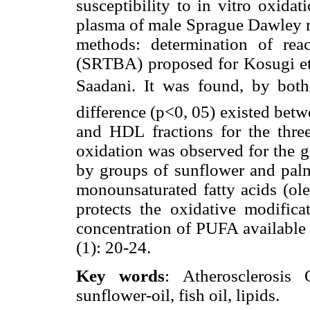
susceptibility to in vitro oxid
plasma of male Sprague Dawley ra
methods: determination of reac
(SRTBA) proposed for Kosugi et 
Saadani. It was found, by both 
difference (p<0, 05) existed betw
and HDL fractions for the three
oxidation was observed for the g
by groups of sunflower and palm.
monounsaturated fatty acids (ole
protects the oxidative modifi
concentration of PUFA available
(1): 20-24.
Key words
: Atherosclerosis 
sunflower-oil, fish oil, lipids.