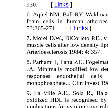
[
Links
]
930.
6. Aquel NM, Ball RY, Waldman
foam cells in human atheroesc
[
Links
]
53:265-271.
7. Morel D.W., DiCorleto P.E., 
muscle cells alter low density lip
Arterioesclerosis 1984; 4: 357.
8. Parhami F, Fang ZT., Fogelman
JA.
Minimally modified low den
responses endothelial cell
monophosphate. J Clin Invest 19
9. La Ville A.E., Sola R., Bala
oxidized HDL is recognised by 
implications for its protective ro