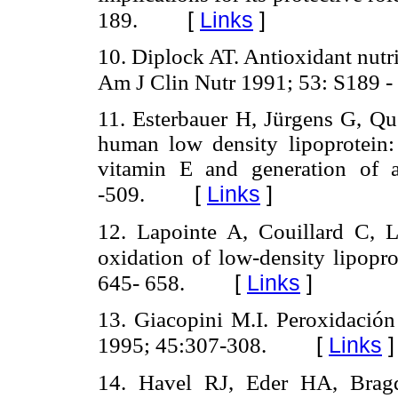
[
Links
]
189.
10. Diplock AT. Antioxidant nutr
Am J Clin Nutr 1991; 53: S189 -
11. Esterbauer H, Jürgens G, Qu
human low density lipoprotein: 
vitamin E and generation of 
[
Links
]
-509.
12. Lapointe A, Couillard C, L
oxidation of low-density lipopro
645- 658.
[
Links
]
13. Giacopini M.I. Peroxidación
[
Links
]
1995; 45:307-308.
14. Havel RJ, Eder HA, Bragd