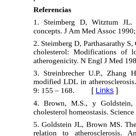
Referencias
1. Steimberg D, Witztum JL. L
concepts. J Am Med Assoc 1990;
2. Steimberg D, Parthasarathy S
cholesterol: Modifications of l
atherogenicity. N Engl J Med 198
3. Streinbrecher U.P., Zhang 
modified LDL in atherosclerosis
[
Links
]
9: 155 – 168.
4. Brown, M.S., y Goldstein,
cholesterol homeostasis. Science
5. Goldstein JL, Brown MS. The 
relation to atherosclerosis