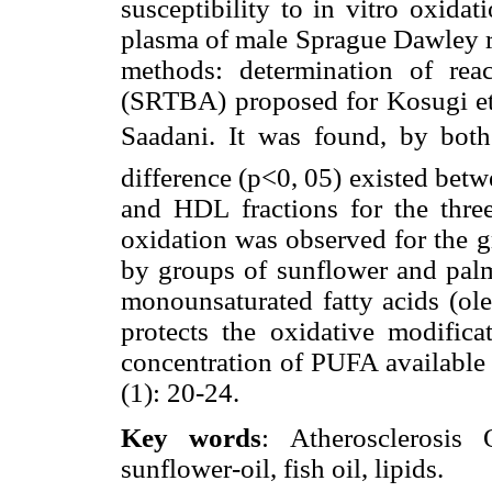
susceptibility to in vitro oxid
plasma of male Sprague Dawley ra
methods: determination of reac
(SRTBA) proposed for Kosugi et 
Saadani. It was found, by both 
difference (p<0, 05) existed betw
and HDL fractions for the three
oxidation was observed for the g
by groups of sunflower and palm.
monounsaturated fatty acids (ole
protects the oxidative modifi
concentration of PUFA available
(1): 20-24.
Key words
: Atherosclerosis 
sunflower-oil, fish oil, lipids.