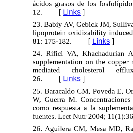
ácidos grasos de los fosfolípid
[
Links
]
12.
23. Babiy AV, Gebick JM, Sulliv
lipoprotein oxidizability induced
[
Links
]
81: 175-182.
24. Rifici VA, Khachadurian A
supplementation on the copper
mediated cholesterol effl
[
Links
]
26.
25. Baracaldo CM, Poveda E, Or
W, Guerra M. Concentraciones d
como respuesta a la suplementac
fuentes. Lect Nutr 2004; 11(1):3
26. Aguilera CM, Mesa MD, Ra