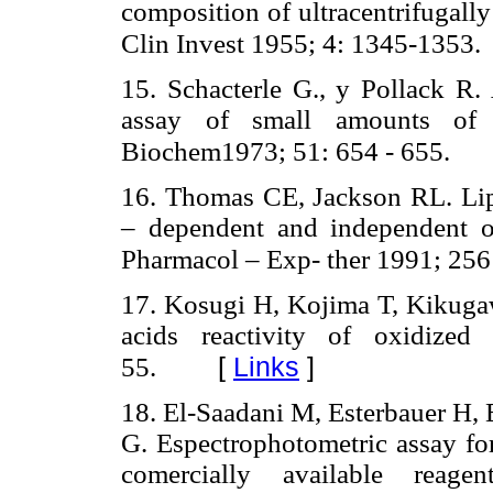
composition of ultracentrifugall
Clin Invest 1955; 4: 1345-1353.
15. Schacterle G., y Pollack R. 
assay of small amounts of p
Biochem1973; 51: 654 - 655.
16. Thomas CE, Jackson RL. Lip
– dependent and independent ox
Pharmacol – Exp- ther 1991; 256
17. Kosugi H, Kojima T, Kikugawa
acids reactivity of oxidize
[
Links
]
55.
18. El-Saadani M, Esterbauer H,
G. Espectrophotometric assay for
comercially available rea