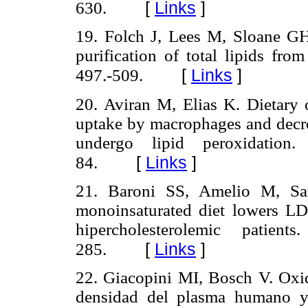
[
Links
]
630.
19. Folch J, Lees M, Sloane GH
purification of total lipids fr
[
Links
]
497.-509.
20. Aviran M, Elias K. Dietary o
uptake by macrophages and decrec
undergo lipid peroxidati
[
Links
]
84.
21. Baroni SS, Amelio M, San
monoinsaturated diet lowers LDL
hipercholesterolemic patie
[
Links
]
285.
22. Giacopini MI, Bosch V. Oxida
densidad del plasma humano y