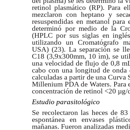
del plasma) se les
determinó la vi
retinol plasmático (RP). Para e
mezclaron con heptano y seca
resuspendidas en metanol
para 
determinó
por medio de la Cro
(HPLC por sus siglas en ingl
utilizando un Cromatógrafo ma
USA) (23). La separación se ll
C18 (3,9x300mm,
10 ìm), se ut
una velocidad de flujo de 0,8 mL
cabo con una longitud de onda
calculadas a partir de
una Curva S
Millenium PDA de Waters. Para es
concentración de retinol <20 µg/
Estudio parasitológico
Se recolectaron las heces de 83
espontánea en envases plástic
mañanas. Fueron analizadas
medi