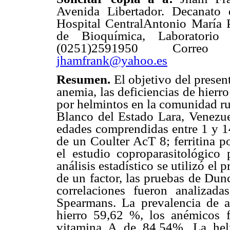
Avenida Libertador. Decanato
Hospital CentralAntonio María P
de Bioquímica, Laboratorio 
(0251)2591950 Correo
jhamfrank@yahoo.es
Resumen.
El objetivo del present
anemia, las deficiencias de hierr
por helmintos en la comunidad ru
Blanco del Estado Lara, Venezue
edades comprendidas entre 1 y 1
de un Coulter AcT 8; ferritina 
el estudio coproparasitológico 
análisis estadístico se utilizó 
de un factor, las pruebas de Du
correlaciones fueron analizad
Spearmans. La prevalencia de a
hierro 59,62 %, los anémicos f
vitamina A de 84,54%. La helm