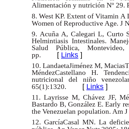
Alimentación y nutrición Nº 29.
8. West KP. Extent of Vitamin A
Women of Reproductive Age. J N
9. Acuña A, Calegari L, Curto S
Helmintiasis Intestinales. Mane
Salud Pública, Montevideo
[
Links
]
pp.
10. LandaetaJiménez M, Macias
MéndezCastellano H. Tendenc
nutricional del niño venezol
[
Links
]
65(1):1320.
11. Layrisse M, Chávez JF, Mé
Bastardo B, González E. Early res
the Venezuelan population. Am J
12. GarcíaCasal MN. La defici