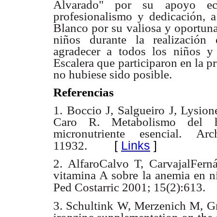
Alvarado" por su apoyo
e
profesionalismo y
dedicación, 
Blanco por su valiosa y oportuna
niños durante la realización 
agradecer a todos los niños
y
Escalera que
participaron en la p
no hubiese sido posible.
Referencias
1. Boccio J, Salgueiro J, Lysio
Caro R. Metabolismo del hi
micronutriente esencial. 
[
Links
]
11932.
2. AlfaroCalvo T, CarvajalFern
vitamina A sobre la anemia en n
Ped Costarric 2001; 15(2):613.
3. Schultink W, Merzenich M, Gr