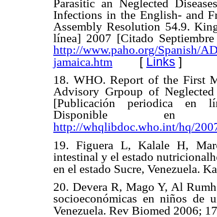
Parasitic an Neglected Disease
Infections in the English- and 
Assembly Resolution 54.9. Kings
línea] 2007 [Citado Septiembr
http://www.paho.org/Spanish/AD
[
Links
]
jamaica.htm
18. WHO. Report of the First 
Advisory Grpoup of Neglected 
[Publicación periodica en l
Disponible e
http://whqlibdoc.who.int/hq/
19. Figuera L, Kalale H, Marc
intestinal y el estado nutricional
en el estado Sucre, Venezuela. K
20. Devera R, Mago Y, Al Rumhein
socioeconómicas en niños de u
Venezuela. Rev Biomed 2006; 17