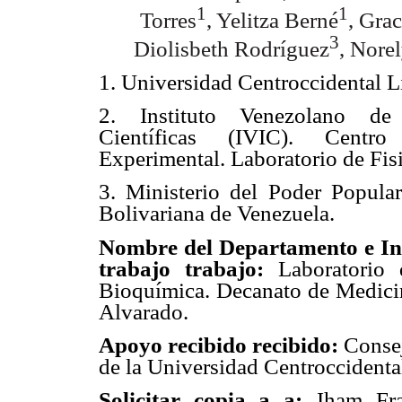
1
1
Torres
, Yelitza Berné
, Grac
3
Diolisbeth Rodríguez
, Nore
1. Universidad Centroccidental L
2. Instituto Venezolano de 
Científicas (IVIC). Centr
Experimental. Laboratorio de Fis
3. Ministerio del Poder Popula
Bolivariana de Venezuela.
Nombre del Departamento e Insti
trabajo trabajo:
Laboratorio 
Bioquímica. Decanato de Medicin
Alvarado.
Apoyo recibido recibido:
Consej
de la Universidad Centroccidental
Solicitar copia a a:
Jham Fra