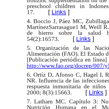
ironzinc supplementation on the 
preschool children in Indon
[
Links
]
17.
4. Boccio J, Páez MC, Zubillag
MartínezSarrasague1 M, Weill R
de hierro sobre la salud 
[
Links
]
54(2):16573.
5. Organización de las Nacio
Alimentación (FAO). El Estado de
[Publicación periódica en línea]
http://www.fao.org/docrep/007/
6. Ortíz D, Afonso C, Hagel I, 
NR. Influencia de las infeccione
respuesta inmunitaria de niños
[
Links
]
2000; 8(3):15663.
7. Latham MC. Capítulo 3: Nutr
Nutrición Humana en el Mu