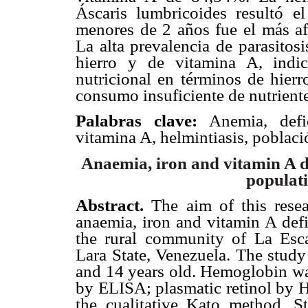
Áscaris lumbricoides resultó 
menores de 2 años fue el más af
La alta prevalencia de parasitos
hierro y de vitamina A, indi
nutricional en términos de hierr
consumo insuficiente de nutrient
Palabras clave:
Anemia, defic
vitamina A, helmintiasis, població
Anaemia, iron and vitamin A de
populati
Abstract.
The aim of this resea
anaemia, iron and vitamin A defi
the rural community of La Esca
Lara State, Venezuela. The study
and 14 years old. Hemoglobin was
by ELISA; plasmatic retinol by 
the cualitative Kato method. St