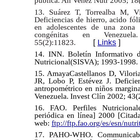
pública. An Venez Nutr 2005; 18(
13. Suárez T, Torrealba M, V
Deficiencias de hierro, acido fó
en adolescentes de una zona 
congénitas en Venezuel
[
Links
]
55(2):11823.
14. INN. Boletín Informativo d
Nutricional(SISVA); 1993-1998.
15. AmayaCastellanos D, Vilori
JR, Lobo P, Estévez J. Deficie
antropométrico en niños marginal
Venezuela. Invest Clín 2002; 43(
16. FAO. Perfiles Nutricional
periódica en línea] 2000 [Cita
web:
ftp://ftp.fao.org/es/esn/nutr
17. PAHO-WHO. Communicable