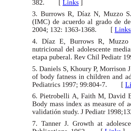
382. [
Links
]
3. Burrows R, Díaz N, Muzzo S. 
(IMC) de acuerdo al grado de de
2004; 132: 1363-1368. [
Links
4. Díaz E, Burrows R, Muzzo 
nutricional del adolescente medi
etapa puberal. Rev Chil Pediatr
5. Daniels S, Khoury P, Morrison J
of body fatness in children and a
Pediatrics 1997; 99:804-7. [
L
6. Pietrobelli A, Faith M, David
Body mass index as measure of ad
validatión study. J Pediatr 199
7. Tanner J. Growth at adolesce