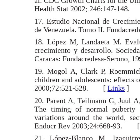
al. CDC Growth Charts for the Uni
Health Stat 2002; 246:147-148
17. Estudio Nacional de Crecimi
de Venezuela. Tomo II. Fundacr
18. López M, Landaeta M. Eval
crecimiento y desarrollo. Socied
Caracas: Fundacredesa-Serono, 
19. Mogol A, Clark P, Roemmich
children and adolescents: effects o
2000;72:521-528. [
Links
]
20. Parent A, Teilmann G, Juul A
The timing of normal puberty a
variations around the world, sec
Endocr Rev 2003;24:668-93. 
21. López-Blanco M, Izaguirr