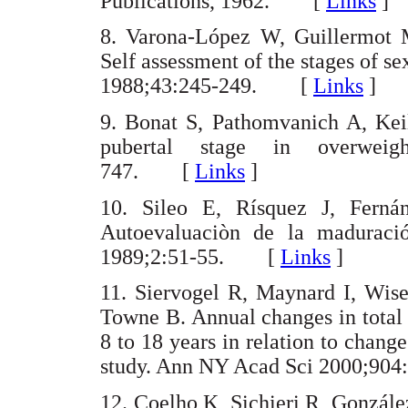
Publications, 1962. [
Links
]
8. Varona-López W, Guillermot 
Self assessment of the stages of se
1988;43:245-249. [
Links
]
9. Bonat S, Pathomvanich A, Keil
pubertal stage in overweight
747. [
Links
]
10. Sileo E, Rísquez J, Fern
Autoevaluaciòn de la maduraci
1989;2:51-55. [
Links
]
11. Siervogel R, Maynard I, Wi
Towne B. Annual changes in total 
8 to 18 years in relation to chang
study. Ann NY Acad Sci 2000;9
12. Coelho K, Sichieri R, Gonzále