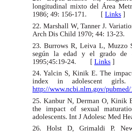
longitudinal mixto del Área Met
1986; 49: 156-171. [
Links
]
22. Marshall W, Tanner J. Variatio
Arch Dis Child 1970; 44: 13-2
23. Burrows R, Leiva L, Muzzo S.
según la edad y el grado de d
1995;45:19-24. [
Links
]
24. Yalcin S, Kinik E. The impac
index in adolescent girls
http://www.ncbi.nlm.gov/pubmed
25. Kanbur N, Derman O, Kinik E.
the impact of sexual maturat
adolescents. Int J Adolesc Med 
26. Holst D, Grimaldi P. New