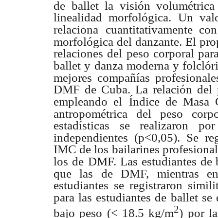
de ballet la visión volumétric
linealidad morfológica. Un val
relaciona
cuantitativamente con
morfológica del danzante. El pro
relaciones del peso corporal para
ballet y
danza moderna y folclóri
mejores compañías profesionale
DMF de Cuba. La relación del pe
empleando el
Índice de Masa C
antropométrica del peso corpo
estadísticas se realizaron p
independientes (p<0,05). Se reg
IMC de los bailarines profesional
los de
DMF. Las estudiantes de 
que las de DMF, mientras en
estudiantes se registraron simil
para las estudiantes de
ballet se
2
bajo peso (< 18.5 kg/m
) por l