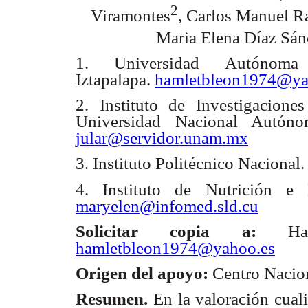
2
Viramontes
, Carlos Manuel R
Maria Elena Díaz Sán
1
. Universidad Autónoma M
Iztapalapa.
hamletbleon1974@ya
2
. Instituto de Investigaciones
Universidad Nacional
Autóno
jular@servidor.unam.mx
3
. Instituto Politécnico Nacional
4
. Instituto de Nutrición e
maryelen@infomed.sld.cu
Solicitar copia a:
H
hamletbleon1974@yahoo.es
Origen del apoyo:
Centro Nacion
Resumen.
En la valoración cuali