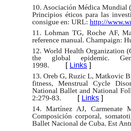
10. Asociación Médica Mundial 
Principios éticos para las inves
consigue en: URL:
http://www.w
11. Lohman TG, Roche AF, Mart
reference manual. Champaign: H
12. World Health Organization 
the global epidemic. Gen
[
Links
]
1998.
13. Oreb G, Ruzic L, Matkovic B,
fitness, Menstrual Cycle Dis
National Ballet and National Fo
[
Links
]
2:279-83.
14. Martínez AJ, Carmenate 
Composición corporal, somatoti
Ballet Nacional de Cuba. Est Ant