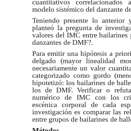
cuantitativos correlacionados a
modelo sistémico del danzante
de
Teniendo presente lo anterior 
planteó la pregunta de investig
valores del IMC entre bailarines
danzantes
de DMF?.
Para emitir una hipótesis a prior
delgado (mayor linealidad mor
necesariamente un valor
cuanti
categorizado como gordo (menor
hipotetizó: los bailarines de balle
los de DMF. Verificar o
refut
numérico de
IMC con los crit
escénica corporal de cada espe
investigación es comparar las re
entre grupos de bailarines
de bal
Métodos