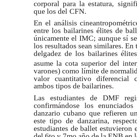
corporal para la estatura,
signif
que los del
CFN.
En el análisis cineantropométric
entre los bailarines élites de bal
únicamente el IMC;
aunque sí se
los
resultados sean similares. En t
delgadez de los bailarines élite
asume la cota superior del
inte
varones) como
límite de normalid
valor cuantitativo diferencial
ambos tipos de bailarines.
Las estudiantes de DMF regis
confirmándose los enunciados
danzario cubano que refieren u
este tipo de
danzarina, respec
estudiantes de ballet estuvieron
del 6to y 7mo año de la ENB en 