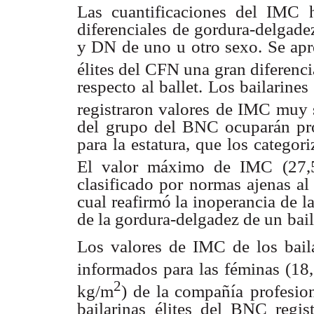
Las cuantificaciones del IMC 
diferenciales de gordura-delgade
y DN de uno u
otro sexo. Se apr
élites del CFN una gran diferenc
respecto al ballet. Los bailarines
registraron valores
de IMC muy s
del
grupo del BNC ocuparán pr
para la estatura, que los categor
El valor máximo de IMC
(27
clasificado por
normas ajenas al
cual reafirmó la inoperancia de l
de la gordura-delgadez de un
bail
Los valores de IMC de los bai
informados para las féminas (18
2
kg/m
) de la compañía
profesio
bailarinas
élites del BNC regi