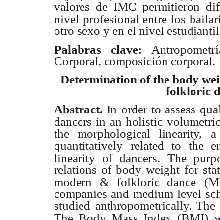
valores de IMC permitieron dife
nivel profesional entre los bailar
otro sexo y en el nivel estudiantil
Palabras clave:
Antropometr
Corporal, composición corporal.
Determination of the body weig
folkloric
Abstract.
In order to assess qual
dancers in an holistic volumetric
the morphological linearity, 
quantitatively
related to the e
linearity of dancers. The purp
relations of body weight for sta
modern & folkloric dance
(M
companies and medium level sc
studied anthropometrically. The
The Body Mass Index (BMI) wa