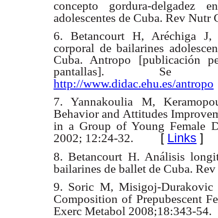
concepto gordura-delgadez
adolescentes de Cuba. Rev Nutr 
6. Betancourt H, Aréchiga J
corporal de bailarines adolesce
Cuba. Antropo [publicación pe
pantallas]. Se
http://www.didac.ehu.es/antropo
7. Yannakoulia M, Keramopou
Behavior and Attitudes Improveme
in a Group of Young Female Da
[
Links
]
2002; 12:24-32.
8. Betancourt H. Análisis long
bailarines de ballet de Cuba. Re
9. Soric M, Misigoj-Durakovic
Composition of Prepubescent Fem
Exerc Metabol 2008;18:343-54.