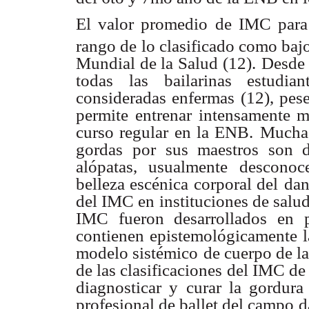
El valor promedio de IMC para l
rango de lo clasificado como baj
Mundial de la Salud (12).
Desde 
todas
las bailarinas estudi
consideradas enfermas (12), pes
permite entrenar intensamente m
curso regular en la ENB.
Muchas
gordas
por sus maestros son d
alópatas, usualmente desconoc
belleza escénica corporal del
dan
del IMC en
instituciones de salu
IMC fueron desarrollados en p
contienen epistemológicamente l
modelo sistémico
de cuerpo de la
de las clasificaciones del IMC d
diagnosticar y curar la gordura
profesional de ballet del campo
d