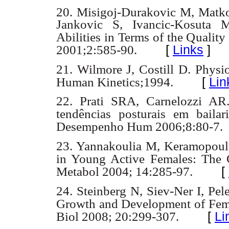
20. Misigoj-Durakovic M, Matko
Jankovic S, Ivancic-Kosuta 
Abilities in Terms of the Quality
[
Links
]
2001;2:585-90.
21. Wilmore J, Costill D. Physi
[
Lin
Human Kinetics;1994.
22. Prati SRA, Carnelozzi AR.
tendências posturais em bailar
Desempenho Hum 2006;8:80-7.
23. Yannakoulia M, Keramopoul
in Young Active Females: The C
[
Metabol 2004; 14:285-97.
24. Steinberg N, Siev-Ner I, Pe
Growth and Development of Fema
[
Li
Biol 2008; 20:299-307.