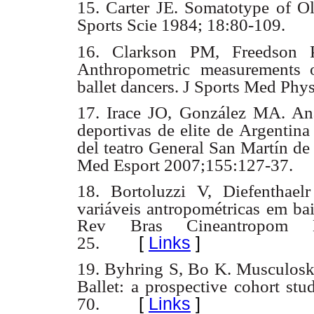
15. Carter JE. Somatotype of O
Sports Scie 1984; 18:80-109.
16. Clarkson PM, Freedson 
Anthropometric
measurements o
ballet dancers. J Sports Med Phy
17. Irace JO, González MA. Aná
deportivas de elite de Argentina
del teatro General San Martín de
Med Esport 2007;155:127-37.
18. Bortoluzzi V, Diefenthae
variáveis antropométricas em bai
Rev Bras Cineantropom 
[
Links
]
25.
19. Byhring S, Bo K. Musculoske
Ballet: a prospective cohort st
[
Links
]
70.