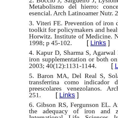
2. Boccio J, Salgueiro J, Lysio
Metabolismo del hierro: conce
esencial. Arch Latinoamer Nutr. 
3. Viteri FE. Prevention of iron 
toolkit for policymakers and hea
Horwitz. Institute of Medicine.
[
Links
]
1998; p 45-102.
4. Kapur D, Sharma S, Agarwal K
iron supplementation or both on 
[
L
2003; 40(12):1131-1144.
5. Baron MA, Del Real S, Sol
transferrina como indicador 
preescolares venezolanos. Ar
[
Links
]
251.
6. Gibson RS, Fergunson EL. An 
the adequacy of iron and zi
International Life Sciences I