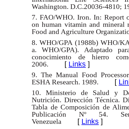
Washington. D.C.20036-4810; 1
7. FAO/WHO. Iron. In: Report 
on human vitamin and mineral r
Food and Agriculture Organizati
8. WHO/GPA (1988b) WHO/KABP.
a. WHO/GPA). Adaptado para
conocimiento de hierro como
[
Links
]
2006.
9. The Manual Food Processor 
[
Lin
ESHA Research. 1989.
10. Ministerio de Salud y Des
Nutrición. Dirección Técnica. D
Tabla de Composición de Alime
Publicación Nº 54. Ser
[
Links
]
Venezuela